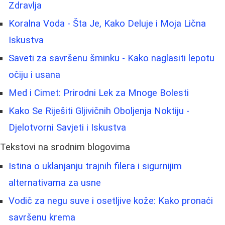
Zdravlja
Koralna Voda - Šta Je, Kako Deluje i Moja Lična
Iskustva
Saveti za savršenu šminku - Kako naglasiti lepotu
očiju i usana
Med i Cimet: Prirodni Lek za Mnoge Bolesti
Kako Se Riješiti Gljivičnih Oboljenja Noktiju -
Djelotvorni Savjeti i Iskustva
Tekstovi na srodnim blogovima
Istina o uklanjanju trajnih filera i sigurnijim
alternativama za usne
Vodič za negu suve i osetljive kože: Kako pronaći
savršenu krema