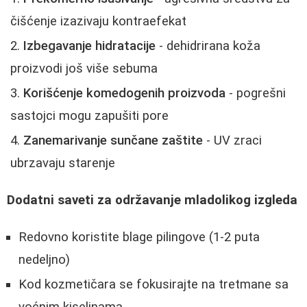
čišćenje izazivaju kontraefekat
Izbegavanje hidratacije
- dehidrirana koža
proizvodi još više sebuma
Korišćenje komedogenih proizvoda
- pogrešni
sastojci mogu zapušiti pore
Zanemarivanje sunčane zaštite
- UV zraci
ubrzavaju starenje
Dodatni saveti za održavanje mladolikog izgleda
Redovno koristite blage pilingove (1-2 puta
nedeljno)
Kod kozmetičara se fokusirajte na tretmane sa
voćnim kiselinama