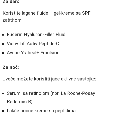
Za dan:
Koristite lagane fluide ili gel-kreme sa SPF
zaštitom:
Eucerin Hyaluron-Filler Fluid
Vichy LiftActiv Peptide-C
Avene Ystheal+ Emulsion
Za noć:
Uveče možete koristiti jače aktivne sastojke:
Serumi sa retinolom (npr. La Roche-Posay
Redermic R)
Lakše noćne kreme sa peptidima