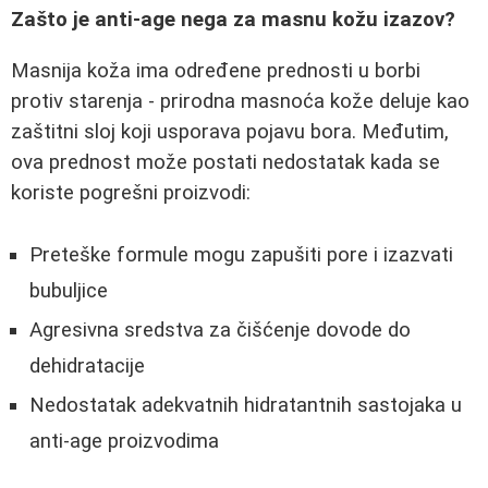
Zašto je anti-age nega za masnu kožu izazov?
Masnija koža ima određene prednosti u borbi
protiv starenja - prirodna masnoća kože deluje kao
zaštitni sloj koji usporava pojavu bora. Međutim,
ova prednost može postati nedostatak kada se
koriste pogrešni proizvodi:
Preteške formule mogu zapušiti pore i izazvati
bubuljice
Agresivna sredstva za čišćenje dovode do
dehidratacije
Nedostatak adekvatnih hidratantnih sastojaka u
anti-age proizvodima