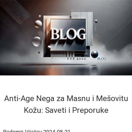
Anti-Age Nega za Masnu i Mešovitu
Kožu: Saveti i Preporuke
Radomir Vijatov
2024-08-21