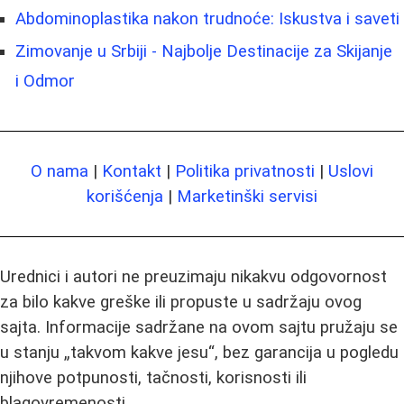
Abdominoplastika nakon trudnoće: Iskustva i saveti
Zimovanje u Srbiji - Najbolje Destinacije za Skijanje
i Odmor
O nama
|
Kontakt
|
Politika privatnosti
|
Uslovi
korišćenja
|
Marketinški servisi
Urednici i autori ne preuzimaju nikakvu odgovornost
za bilo kakve greške ili propuste u sadržaju ovog
sajta. Informacije sadržane na ovom sajtu pružaju se
u stanju „takvom kakve jesu“, bez garancija u pogledu
njihove potpunosti, tačnosti, korisnosti ili
blagovremenosti.