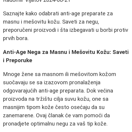
Saznajte kako odabrati anti-age preparate za
masnu i mešovitu kožu. Saveti za negu,
preporučeni proizvodi i šta izbegavati u borbi protiv
prvih bora.
Anti-Age Nega za Masnu i Mešovitu Kožu: Saveti
i Preporuke
Mnoge žene sa masnom ili mešovitom kožom
suočavaju se sa izazovom pronalaženja
odgovarajućih anti-age preparata. Dok većina
proizvoda na tržištu cilja suvu kožu, one sa
masnijim tipom kože često osećaju da su
zanemarene. Ovaj članak će vam pomoći da
pronadjete optimalnu negu za vaš tip kože.