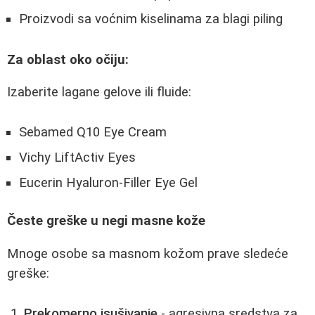
Proizvodi sa voćnim kiselinama za blagi piling
Za oblast oko očiju:
Izaberite lagane gelove ili fluide:
Sebamed Q10 Eye Cream
Vichy LiftActiv Eyes
Eucerin Hyaluron-Filler Eye Gel
Česte greške u negi masne kože
Mnoge osobe sa masnom kožom prave sledeće
greške:
Prekomerno isušivanje
- agresivna sredstva za