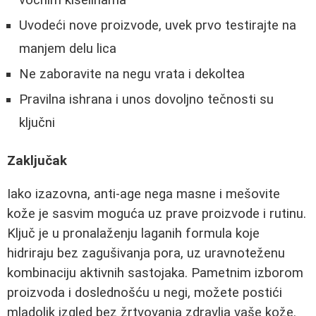
Uvodeći nove proizvode, uvek prvo testirajte na
manjem delu lica
Ne zaboravite na negu vrata i dekoltea
Pravilna ishrana i unos dovoljno tečnosti su
ključni
Zaključak
Iako izazovna, anti-age nega masne i mešovite
kože je sasvim moguća uz prave proizvode i rutinu.
Ključ je u pronalaženju laganih formula koje
hidriraju bez zagušivanja pora, uz uravnoteženu
kombinaciju aktivnih sastojaka. Pametnim izborom
proizvoda i doslednošću u negi, možete postići
mladolik izgled bez žrtvovanja zdravlja vaše kože.