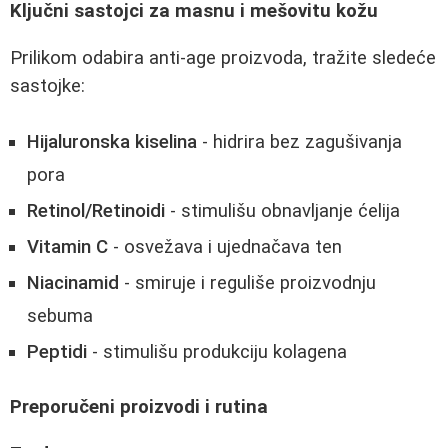
Ključni sastojci za masnu i mešovitu kožu
Prilikom odabira anti-age proizvoda, tražite sledeće
sastojke:
Hijaluronska kiselina
- hidrira bez zagušivanja
pora
Retinol/Retinoidi
- stimulišu obnavljanje ćelija
Vitamin C
- osvežava i ujednačava ten
Niacinamid
- smiruje i reguliše proizvodnju
sebuma
Peptidi
- stimulišu produkciju kolagena
Preporučeni proizvodi i rutina