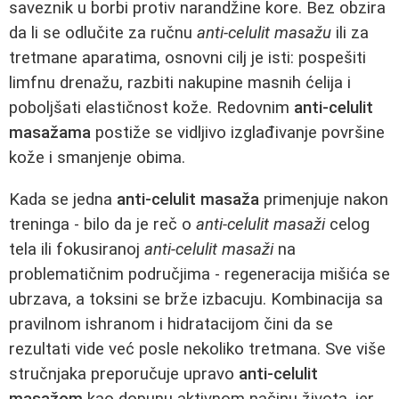
saveznik u borbi protiv narandžine kore. Bez obzira
da li se odlučite za ručnu
anti-celulit masažu
ili za
tretmane aparatima, osnovni cilj je isti: pospešiti
limfnu drenažu, razbiti nakupine masnih ćelija i
poboljšati elastičnost kože. Redovnim
anti-celulit
masažama
postiže se vidljivo izglađivanje površine
kože i smanjenje obima.
Kada se jedna
anti-celulit masaža
primenjuje nakon
treninga - bilo da je reč o
anti-celulit masaži
celog
tela ili fokusiranoj
anti-celulit masaži
na
problematičnim područjima - regeneracija mišića se
ubrzava, a toksini se brže izbacuju. Kombinacija sa
pravilnom ishranom i hidratacijom čini da se
rezultati vide već posle nekoliko tretmana. Sve više
stručnjaka preporučuje upravo
anti-celulit
masažom
kao dopunu aktivnom načinu života, jer