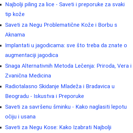
Najbolji piling za lice - Saveti i preporuke za svaki
tip kože
Saveti za Negu Problematične Kože i Borbu s
Aknama
Implantati u jagodicama: sve što treba da znate o
augmentaciji jagodica
Snaga Alternativnih Metoda Lečenja: Priroda, Vera i
Zvanična Medicina
Radiotalasno Skidanje Mladeža i Bradavica u
Beogradu - Iskustva i Preporuke
Saveti za savršenu šminku - Kako naglasiti lepotu
očiju i usana
Saveti za Negu Kose: Kako Izabrati Najbolji