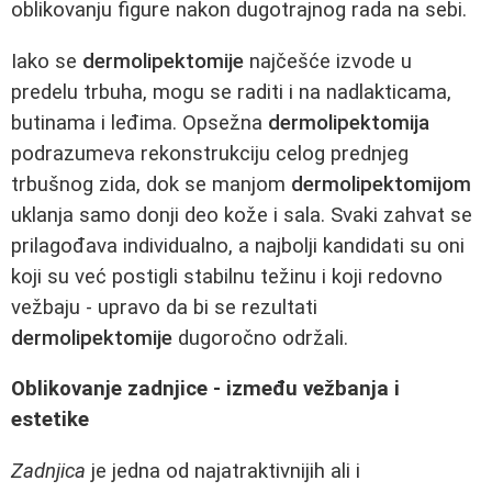
oblikovanju figure nakon dugotrajnog rada na sebi.
Iako se
dermolipektomije
najčešće izvode u
predelu trbuha, mogu se raditi i na nadlakticama,
butinama i leđima. Opsežna
dermolipektomija
podrazumeva rekonstrukciju celog prednjeg
trbušnog zida, dok se manjom
dermolipektomijom
uklanja samo donji deo kože i sala. Svaki zahvat se
prilagođava individualno, a najbolji kandidati su oni
koji su već postigli stabilnu težinu i koji redovno
vežbaju - upravo da bi se rezultati
dermolipektomije
dugoročno održali.
Oblikovanje zadnjice - između vežbanja i
estetike
Zadnjica
je jedna od najatraktivnijih ali i