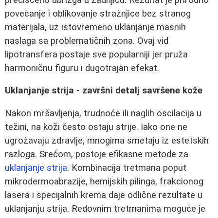
povećanje i oblikovanje stražnjice bez stranog
materijala, uz istovremeno uklanjanje masnih
naslaga sa problematičnih zona. Ovaj vid
lipotransfera postaje sve popularniji jer pruža
harmoničnu figuru i dugotrajan efekat.
Uklanjanje strija - završni detalj savršene kože
Nakon mršavljenja, trudnoće ili naglih oscilacija u
težini, na koži često ostaju strije. Iako one ne
ugrožavaju zdravlje, mnogima smetaju iz estetskih
razloga. Srećom, postoje efikasne metode za
uklanjanje strija
. Kombinacija tretmana poput
mikrodermoabrazije, hemijskih pilinga, frakcionog
lasera i specijalnih krema daje odlične rezultate u
uklanjanju strija. Redovnim tretmanima moguće je