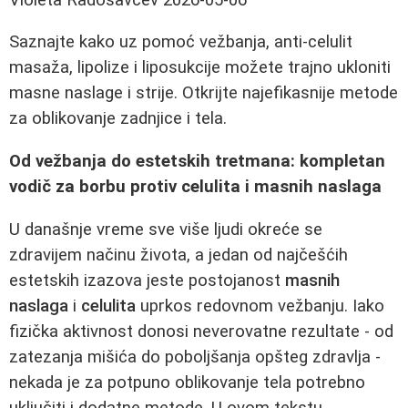
Saznajte kako uz pomoć vežbanja, anti-celulit
masaža, lipolize i liposukcije možete trajno ukloniti
masne naslage i strije. Otkrijte najefikasnije metode
za oblikovanje zadnjice i tela.
Od vežbanja do estetskih tretmana: kompletan
vodič za borbu protiv celulita i masnih naslaga
U današnje vreme sve više ljudi okreće se
zdravijem načinu života, a jedan od najčešćih
estetskih izazova jeste postojanost
masnih
naslaga
i
celulita
uprkos redovnom vežbanju. Iako
fizička aktivnost donosi neverovatne rezultate - od
zatezanja mišića do poboljšanja opšteg zdravlja -
nekada je za potpuno oblikovanje tela potrebno
uključiti i dodatne metode. U ovom tekstu