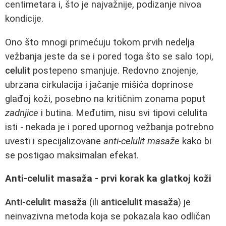
centimetara i, što je najvažnije, podizanje nivoa
kondicije.
Ono što mnogi primećuju tokom prvih nedelja
vežbanja jeste da se i pored toga što se salo topi,
celulit
postepeno smanjuje. Redovno znojenje,
ubrzana cirkulacija i jačanje mišića doprinose
glađoj koži, posebno na kritičnim zonama poput
zadnjice
i butina. Međutim, nisu svi tipovi celulita
isti - nekada je i pored upornog vežbanja potrebno
uvesti i specijalizovane
anti-celulit masaže
kako bi
se postigao maksimalan efekat.
Anti-celulit masaža - prvi korak ka glatkoj koži
Anti-celulit masaža
(ili
anticelulit masaža
) je
neinvazivna metoda koja se pokazala kao odličan