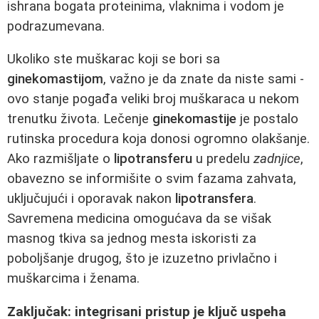
ishrana bogata proteinima, vlaknima i vodom je
podrazumevana.
Ukoliko ste muškarac koji se bori sa
ginekomastijom
, važno je da znate da niste sami -
ovo stanje pogađa veliki broj muškaraca u nekom
trenutku života. Lečenje
ginekomastije
je postalo
rutinska procedura koja donosi ogromno olakšanje.
Ako razmišljate o
lipotransferu
u predelu
zadnjice
,
obavezno se informišite o svim fazama zahvata,
uključujući i oporavak nakon
lipotransfera
.
Savremena medicina omogućava da se višak
masnog tkiva sa jednog mesta iskoristi za
poboljšanje drugog, što je izuzetno privlačno i
muškarcima i ženama.
Zaključak: integrisani pristup je ključ uspeha