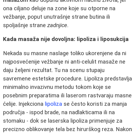
ona ciljano deluje na zone koje su otporne na
vežbanje, poput unutrašnje strane butina ili
spoljašnje strane
zadnjice
.
Kada masaža nije dovoljna: lipoliza i liposukcija
Nekada su masne naslage toliko ukorenjene da ni
najposvećenije vežbanje ni anti-celulit masaže ne
daju željeni rezultat. Tu na scenu stupaju
savremene estetske procedure. Lipoliza predstavlja
minimalno invazivnu metodu tokom koje se
posebnim preparatima ili laserom rastvaraju masne
ćelije. Injekciona
lipoliza
se često koristi za manja
područja - ispod brade, na nadlakticama ili na
stomaku - dok se laserska lipoliza primenjuje za
precizno oblikovanje tela bez hirurškog reza. Nakon