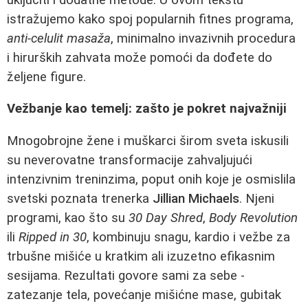
istražujemo kako spoj popularnih fitnes programa,
anti-celulit masaža
, minimalno invazivnih procedura
i hirurških zahvata može pomoći da dođete do
željene figure.
Vežbanje kao temelj: zašto je pokret najvažniji
Mnogobrojne žene i muškarci širom sveta iskusili
su neverovatne transformacije zahvaljujući
intenzivnim treninzima, poput onih koje je osmislila
svetski poznata trenerka
Jillian Michaels
. Njeni
programi, kao što su
30 Day Shred
,
Body Revolution
ili
Ripped in 30
, kombinuju snagu, kardio i vežbe za
trbušne mišiće u kratkim ali izuzetno efikasnim
sesijama. Rezultati govore sami za sebe -
zatezanje tela, povećanje mišićne mase, gubitak