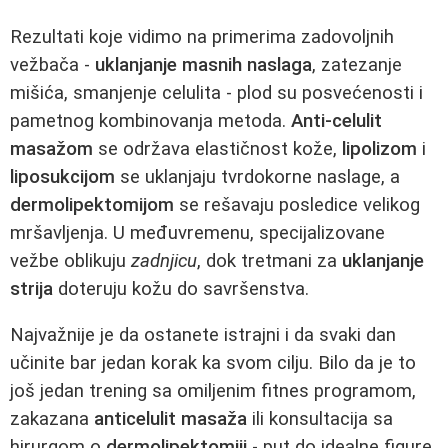
Rezultati koje vidimo na primerima zadovoljnih
vežbača -
uklanjanje masnih naslaga
, zatezanje
mišića, smanjenje celulita - plod su posvećenosti i
pametnog kombinovanja metoda.
Anti-celulit
masažom
se održava elastičnost kože,
lipolizom
i
liposukcijom
se uklanjaju tvrdokorne naslage, a
dermolipektomijom
se rešavaju posledice velikog
mršavljenja. U međuvremenu, specijalizovane
vežbe oblikuju
zadnjicu
, dok tretmani za
uklanjanje
strija
doteruju kožu do savršenstva.
Najvažnije je da ostanete istrajni i da svaki dan
učinite bar jedan korak ka svom cilju. Bilo da je to
još jedan trening sa omiljenim fitnes programom,
zakazana
anticelulit masaža
ili konsultacija sa
hirurgom o
dermolipektomiji
- put do idealne figure