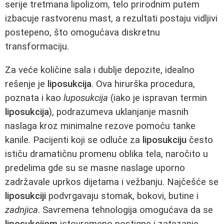
serije tretmana lipolizom, telo prirodnim putem
izbacuje rastvorenu mast, a rezultati postaju vidljivi
postepeno, što omogućava diskretnu
transformaciju.
Za veće količine sala i dublje depozite, idealno
rešenje je
liposukcija
. Ova hirurška procedura,
poznata i kao
luposukcija
(iako je ispravan termin
liposukcija
), podrazumeva uklanjanje masnih
naslaga kroz minimalne rezove pomoću tanke
kanile. Pacijenti koji se odluče za
liposukciju
često
ističu dramatičnu promenu oblika tela, naročito u
predelima gde su se masne naslage uporno
zadržavale uprkos dijetama i vežbanju. Najčešće se
liposukciji
podvrgavaju stomak, bokovi, butine i
zadnjica
. Savremena tehnologija omogućava da se
liposukcijom
istovremeno postigne i zatezanje