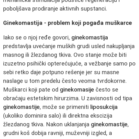
poboljšava prodiranje aktivnih supstanci.
Ginekomastija - problem koji pogađa muškarce
Iako se o njoj ređe govori,
ginekomastija
predstavlja uvećanje muških grudi usled nakupljanja
masnog ili žlezdanog tkiva. Ovo stanje može biti
izuzetno psihički opterećujuće, a vežbanje samo po
sebi retko daje potpuno rešenje jer su masne
naslage u tom predelu često veoma tvrdokorne.
Muškarci koji pate od
ginekomasije
često se
obraćaju estetskim hirurzima. U zavisnosti od tipa
ginekomastije
, može se primeniti
liposukcija
(ukoliko dominira salo) ili direktna ekscizija
žlezdanog tkiva. Nakon uklanjanja
ginekomastije
,
grudni koš dobija ravniji, muževniji izgled, a