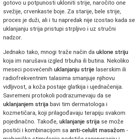
gotovo u potpunosti ukloniti strije, naročito one
svežije, crvenkaste boje. Za starije, bele strije,
proces je duži, ali i tu napredak nije izostao kada se
uklanjanju strija pristupi strpljivo i uz stručni
nadzor.
Jednako tako, mnogi traže način da
uklone striju
koja im narušava izgled trbuha ili butina. Nekoliko
meseci posvećenih
uklanjanju strije
laserskim ili
radiofrekventnim talasima smanjuje njihovu
vidljivost, a koža postaje glatkija i ujednačenija.
Savremeni protokoli podrazumevaju da se
uklanjanjem strija
bavi tim dermatologa i
kozmetičara, koji prilagođavaju terapiju svakom
pojedinačno. Takođe,
uklanjanje strija
se može
postići i kombinacijom sa
anti-celulit masažom
-
mehanička stimulacija podstiče regeneraciju i