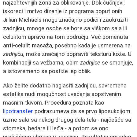
najzahtevnijih zona za oblikovanje. Dok čučnjevi,
iskoraci i mrtvo dizanje iz programa poput onih
Jillian Michaels mogu značajno podići i zaokružiti
zadnjicu
, mnoge osobe se bore sa viškom sala ili
celulitom upravo na tom području. Već pomenuta
anti-celulit masaža
, posebno kada je usmerena na
zadnjicu
, može značajno popraviti teksturu kože. U
kombinaciji sa vežbama, obim
zadnjice
se smanjuje,
a istovremeno se postiže lep oblik.
Ako želite dodatno naglasiti zadnjicu, savremena
estetika nudi mogućnost uvećanja sopstvenim
masnim tkivom. Procedura poznata kao
lipotransfer
podrazumeva da se prvo liposukcijom
uzme salo sa nekog drugog dela tela - najčešće sa
stomaka, bedara ili leđa - a potom se ono
prečišćeno ubrizga u zadnjicu. Rezultat je prirodno