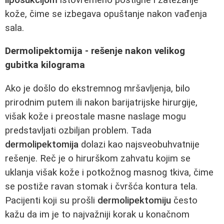
kože, čime se izbegava opuštanje nakon vađenja
sala.
Dermolipektomija - rešenje nakon velikog
gubitka kilograma
Ako je došlo do ekstremnog mršavljenja, bilo
prirodnim putem ili nakon barijatrijske hirurgije,
višak kože i preostale masne naslage mogu
predstavljati ozbiljan problem. Tada
dermolipektomija
dolazi kao najsveobuhvatnije
rešenje. Reč je o hirurškom zahvatu kojim se
uklanja višak kože i potkožnog masnog tkiva, čime
se postiže ravan stomak i čvršća kontura tela.
Pacijenti koji su prošli
dermolipektomiju
često
kažu da im je to najvažniji korak u konačnom