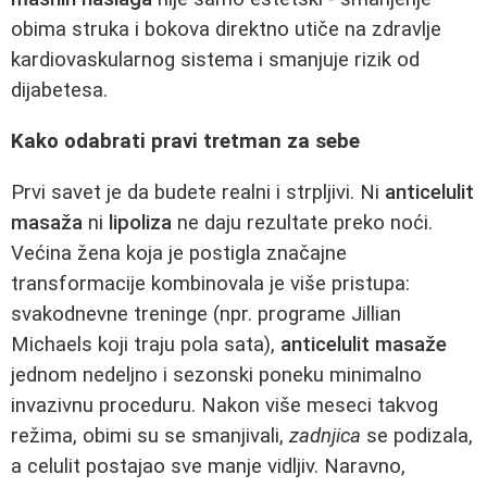
obima struka i bokova direktno utiče na zdravlje
kardiovaskularnog sistema i smanjuje rizik od
dijabetesa.
Kako odabrati pravi tretman za sebe
Prvi savet je da budete realni i strpljivi. Ni
anticelulit
masaža
ni
lipoliza
ne daju rezultate preko noći.
Većina žena koja je postigla značajne
transformacije kombinovala je više pristupa:
svakodnevne treninge (npr. programe Jillian
Michaels koji traju pola sata),
anticelulit masaže
jednom nedeljno i sezonski poneku minimalno
invazivnu proceduru. Nakon više meseci takvog
režima, obimi su se smanjivali,
zadnjica
se podizala,
a celulit postajao sve manje vidljiv. Naravno,