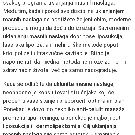
svakog programa
uklanjanja masnih naslaga
.
Međutim, kada i pored sve discipline
uklanjanjem
masnih naslaga
ne postižete željeni obim, moderne
procedure mogu da dođu do izražaja. Savremenim
uklanjanju masnih naslaga
doprinose liposukcija,
laserska lipoliza, ali i nehirurške metode poput
kriolipolize i ultrazvučne kavitacije. Bitno je
napomenuti da nijedna metoda ne može zameniti
zdrav način života, već ga samo nadograđuje.
Kada se odlučite da
uklonite masne naslage
,
neophodno je konsultovati stručnjaka koji će
proceniti vaše stanje i preporučiti optimalan plan.
Ponekad je dovoljno nekoliko
anti-celulit masaža
i
promena tipa treninga, a ponekad je najbolji put
liposukcija
ili
dermolipektomija
. Cilj
uklanjanja
masnih naslaga
nije samo estetski - smanjenje