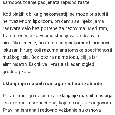
samopouzdanje pacijenata rapidno raste.
Kod blažih oblika
ginekomastiji
se može pristupiti i
neinvazivnom
lipolizom
, pri čemu se injekcijama
rastvara salo bez potrebe za rezovima. Međutim,
trajno rešenje za većinu slučajeva predstavlja
hirurško lečenje, pri čemu se
ginekomastijom
bavi
iskusan hirurg koji razume anatomske specifičnosti
muškog tela. Bez obzira na metodu, cilj je isti:
eliminisati višak tkiva i vratiti skladan izgled
grudnog koša.
Uklanjanje masnih naslaga - istina i zablude
Postoji mnogo načina za
uklanjanje masnih naslaga
i svako mora pronaći onaj koji mu najviše odgovara.
Pravilna ishrana i redovno vežbanje su osnova