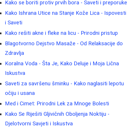
Kako se boriti protiv prvih bora - Saveti i preporuke
Kako Ishrana Utice na Stanje Kože Lica - Ispovesti
i Saveti
Kako rešiti akne i fleke na licu - Prirodni pristup
Blagotvorno Dejstvo Masaže - Od Relaksacije do
Zdravlja
Koralna Voda - Šta Je, Kako Deluje i Moja Lična
Iskustva
Saveti za savršenu šminku - Kako naglasiti lepotu
očiju i usana
Med i Cimet: Prirodni Lek za Mnoge Bolesti
Kako Se Riješiti Gljivičnih Oboljenja Noktiju -
Djelotvorni Savjeti i Iskustva