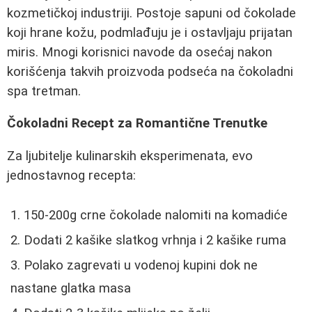
kozmetičkoj industriji. Postoje sapuni od čokolade
koji hrane kožu, podmlađuju je i ostavljaju prijatan
miris. Mnogi korisnici navode da osećaj nakon
korišćenja takvih proizvoda podseća na čokoladni
spa tretman.
Čokoladni Recept za Romantične Trenutke
Za ljubitelje kulinarskih eksperimenata, evo
jednostavnog recepta:
150-200g crne čokolade nalomiti na komadiće
Dodati 2 kašike slatkog vrhnja i 2 kašike ruma
Polako zagrevati u vodenoj kupini dok ne
nastane glatka masa