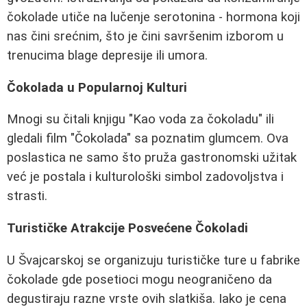
čokolade utiče na lučenje serotonina - hormona koji
nas čini srećnim, što je čini savršenim izborom u
trenucima blage depresije ili umora.
Čokolada u Popularnoj Kulturi
Mnogi su čitali knjigu "Kao voda za čokoladu" ili
gledali film "Čokolada" sa poznatim glumcem. Ova
poslastica ne samo što pruža gastronomski užitak
već je postala i kulturološki simbol zadovoljstva i
strasti.
Turističke Atrakcije Posvećene Čokoladi
U Švajcarskoj se organizuju turističke ture u fabrike
čokolade gde posetioci mogu neograničeno da
degustiraju razne vrste ovih slatkiša. Iako je cena