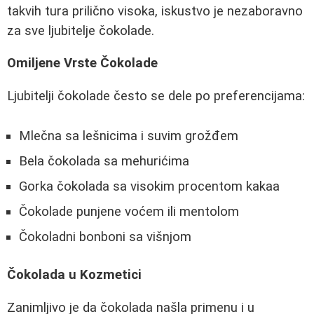
takvih tura prilično visoka, iskustvo je nezaboravno
za sve ljubitelje čokolade.
Omiljene Vrste Čokolade
Ljubitelji čokolade često se dele po preferencijama:
Mlečna sa lešnicima i suvim grožđem
Bela čokolada sa mehurićima
Gorka čokolada sa visokim procentom kakaa
Čokolade punjene voćem ili mentolom
Čokoladni bonboni sa višnjom
Čokolada u Kozmetici
Zanimljivo je da čokolada našla primenu i u