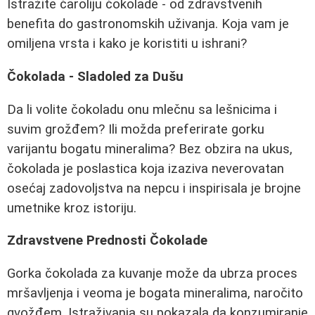
Istražite čaroliju čokolade - od zdravstvenih
benefita do gastronomskih uživanja. Koja vam je
omiljena vrsta i kako je koristiti u ishrani?
Čokolada - Sladoled za Dušu
Da li volite čokoladu onu mlečnu sa lešnicima i
suvim grožđem? Ili možda preferirate gorku
varijantu bogatu mineralima? Bez obzira na ukus,
čokolada je poslastica koja izaziva neverovatan
osećaj zadovoljstva na nepcu i inspirisala je brojne
umetnike kroz istoriju.
Zdravstvene Prednosti Čokolade
Gorka čokolada za kuvanje može da ubrza proces
mršavljenja i veoma je bogata mineralima, naročito
gvožđem. Istraživanja su pokazala da konzumiranje