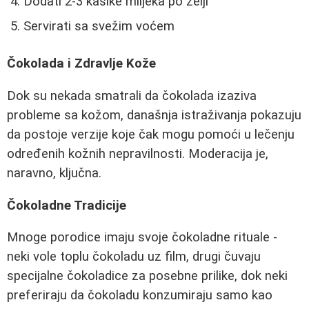
Dodati 2-3 kašike mlijeka po želji
Servirati sa svežim voćem
Čokolada i Zdravlje Kože
Dok su nekada smatrali da čokolada izaziva
probleme sa kožom, današnja istraživanja pokazuju
da postoje verzije koje čak mogu pomoći u lečenju
određenih kožnih nepravilnosti. Moderacija je,
naravno, ključna.
Čokoladne Tradicije
Mnoge porodice imaju svoje čokoladne rituale -
neki vole toplu čokoladu uz film, drugi čuvaju
specijalne čokoladice za posebne prilike, dok neki
preferiraju da čokoladu konzumiraju samo kao