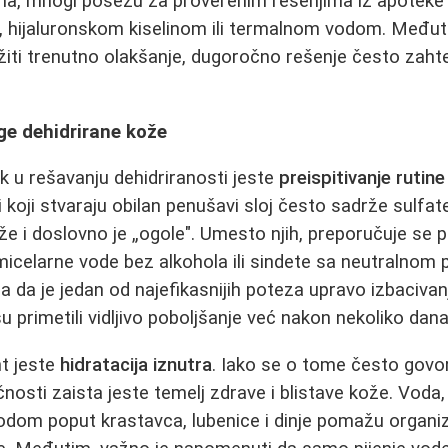
ma, mnogi posežu za proverenim rešenjima iz apotek
 hijaluronskom kiselinom ili termalnom vodom. Međuti
iti trenutno olakšanje, dugoročno rešenje često zaht
ge dehidrirane kože
rak u rešavanju dehidriranosti jeste
preispitivanje rutine
i koji stvaraju obilan penušavi sloj često sadrže sulfat
ože i doslovno je „ogole". Umesto njih, preporučuje se 
micelarne vode bez alkohola ili sindete sa neutralnom
a da je jedan od najefikasnijih poteza upravo izbacivan
 primetili vidljivo poboljšanje već nakon nekoliko dana
nt jeste
hidratacija iznutra
. Iako se o tome često govor
nosti zaista jeste temelj zdrave i blistave kože. Voda, bi
odom poput krastavca, lubenice i dinje pomažu organi