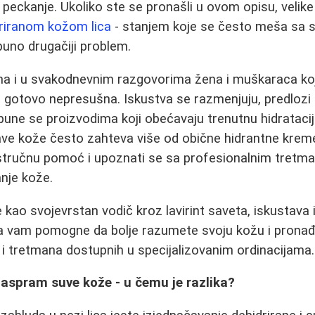
o peckanje. Ukoliko ste se pronašli u ovom opisu, velik
riranom kožom lica
- stanjem koje se često meša sa s
puno drugačiji problem.
a i u svakodnevnim razgovorima žena i muškaraca koj
e gotovo nepresušna. Iskustva se razmenjuju, predlozi
 pune se proizvodima koji obećavaju trenutnu hidrataci
stave kože često zahteva više od obične hidrantne krem
 stručnu pomoć i upoznati se sa profesionalnim tretm
anje kože.
 kao svojevrstan vodič kroz lavirint saveta, iskustava 
da vam pomogne da bolje razumete svoju kožu i pronađ
i tretmana dostupnih u specijalizovanim ordinacijama.
aspram suve kože - u čemu je razlika?