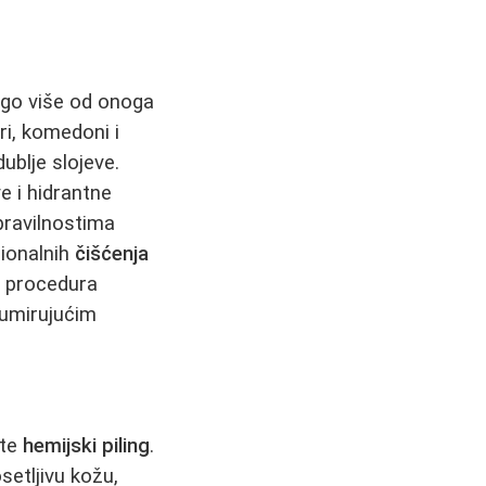
ogo više od onoga
ri, komedoni i
ublje slojeve.
ve i hidrantne
pravilnostima
sionalnih
čišćenja
a procedura
 umirujućim
ste
hemijski piling
.
setljivu kožu,