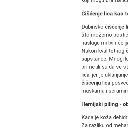
koji mogu dramatičn
Čišćenje lica kao 
Dubinsko
čišćenje l
što možemo postići
naslage mrtvih ćeli
Nakon kvalitetnog
č
supstance. Mnogi ko
primetili su da se 
lica
, jer je uklanja
čišćenju lica
posveću
maskama i serumim
Hemijski piling - 
Kada je koža dehidri
Za razliku od mehani