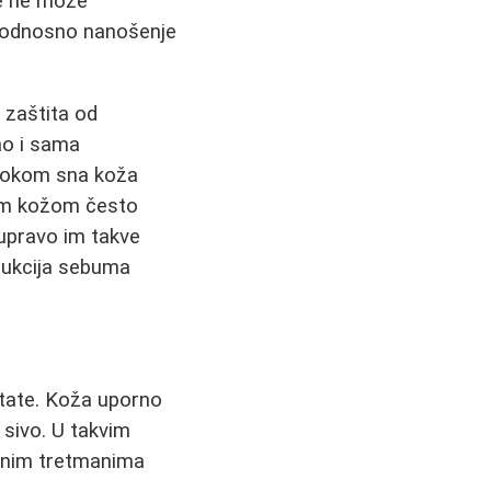
de ne može
 odnosno nanošenje
 zaštita od
ao i sama
e tokom sna koža
nom kožom često
 upravo im takve
dukcija sebuma
ultate. Koža uporno
 sivo. U takvim
alnim tretmanima