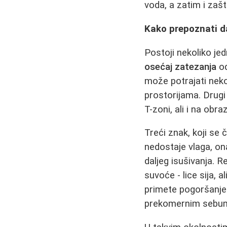
voda, a zatim i zašt
Kako prepoznati d
Postoji nekoliko jed
osećaj zatezanja
od
može potrajati neko
prostorijama. Drugi
T-zoni, ali i na obr
Treći znak, koji se
nedostaje vlaga, on
daljeg isušivanja. 
suvoće - lice sija, 
primete pogoršanje 
prekomernim sebu