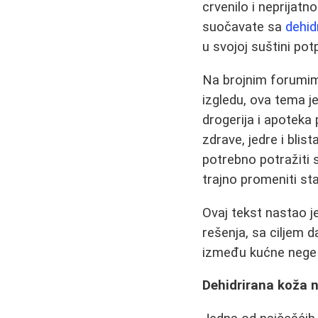
crvenilo i neprijatn
suočavate sa
dehid
u svojoj suštini pot
Na brojnim forumim
izgledu, ova tema j
drogerija i apoteka
zdrave, jedre i bli
potrebno potražiti
trajno promeniti st
Ovaj tekst nastao je
rešenja, sa ciljem 
između kućne nege 
Dehidrirana koža n