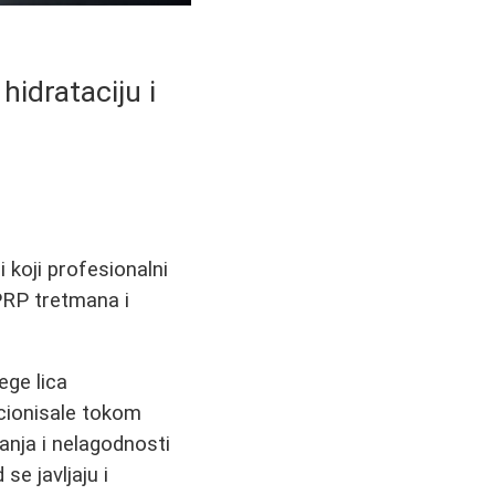
hidrataciju i
i koji profesionalni
 PRP tretmana i
ege lica
kcionisale tokom
nja i nelagodnosti
se javljaju i