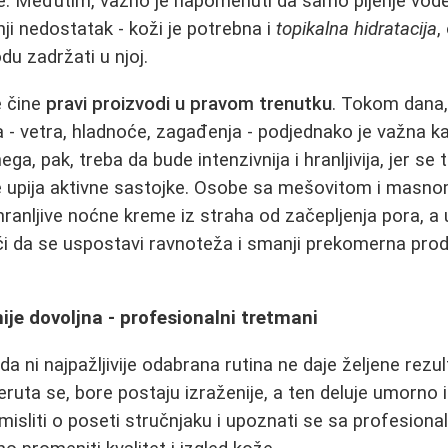
ge. Međutim, važno je napomenuti da samo pijenje vo
ji nedostatak - koži je potrebna i
topikalna hidratacija
,
du zadržati u njoj.
e čine
pravi proizvodi u pravom trenutku
. Tokom dana,
a - vetra, hladnoće, zagađenja - podjednako je važna k
ega, pak, treba da bude intenzivnija i hranljivija, jer s
lje upija aktivne sastojke. Osobe sa mešovitom i mas
hranljive noćne kreme iz straha od začepljenja pora, a
da se uspostavi ravnoteža i smanji prekomerna pro
je dovoljna - profesionalni tretmani
da ni najpažljivije odabrana rutina ne daje željene rez
ruta se, bore postaju izraženije, a ten deluje umorno i
misliti o poseti stručnjaku i upoznati se sa profesion