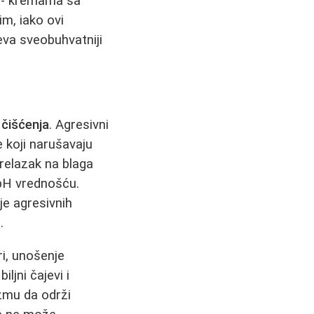
e - kremama sa
m, iako ovi
eva sveobuhvatniji
 čišćenja
. Agresivni
e koji narušavaju
prelazak na blaga
 pH vrednošću.
je agresivnih
.
i, unošenje
ljni čajevi i
zmu da održi