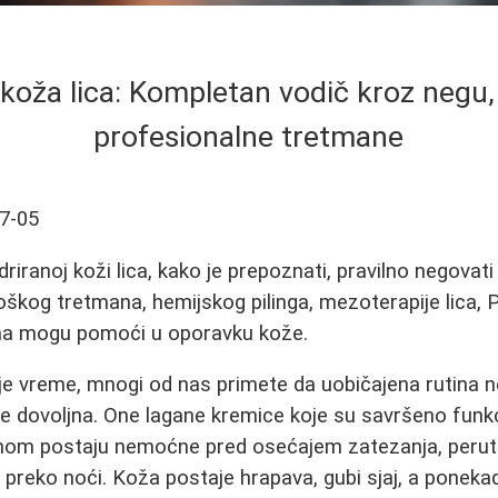
koža lica: Kompletan vodič kroz negu, 
profesionalne tretmane
7-05
riranoj koži lica, kako je prepoznati, pravilno negovati 
oškog tretmana, hemijskog pilinga, mezoterapije lica,
na mogu pomoći u oporavku kože.
je vreme, mnogi od nas primete da uobičajena rutina n
je dovoljna. One lagane kremice koje su savršeno fun
ednom postaju nemoćne pred osećajem zatezanja, peruta
o preko noći. Koža postaje hrapava, gubi sjaj, a ponekad 