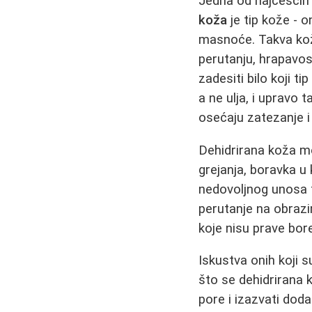
Jedna od najčešćih 
koža
je tip kože - o
masnoće. Takva kož
perutanju, hrapavos
zadesiti bilo koji t
a ne ulja, i upravo
osećaju zatezanje i
Dehidrirana koža mo
grejanja, boravka u
nedovoljnog unosa t
perutanje na obrazim
koje nisu prave bor
Iskustva onih koji s
što se dehidrirana
pore i izazvati dod