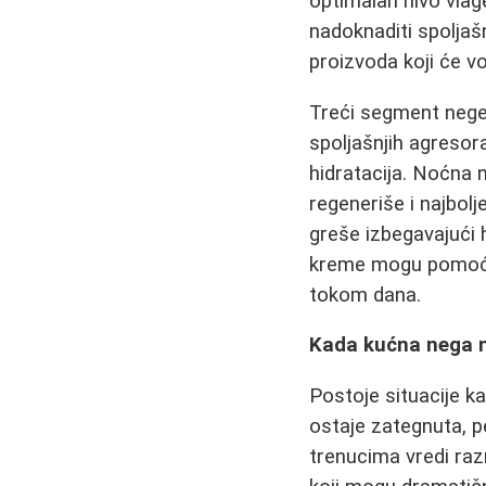
optimalan nivo vla
nadoknaditi spoljašn
proizvoda koji će vo
Treći segment neg
spoljašnjih agresor
hidratacija. Noćna n
regeneriše i najbo
greše izbegavajući 
kreme mogu pomoći 
tokom dana.
Kada kućna nega ni
Postoje situacije ka
ostaje zategnuta, pe
trenucima vredi raz