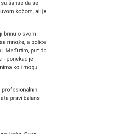
e su šanse da se
uvom kožom, ali je
i brinu o svom
 se množe, a police
ju. Međutim, put do
e - ponekad je
anima koji mogu
i profesionalnih
ete pravi balans