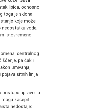
suve kože.
Suva
tatak lipida, odnosno
g toga je sklona
 stanje koje može
č o nedostatku vode,
žom istovremeno
promena, centralnog
išćenje, pa čak i
nakon umivanja,
pojava sitnih linija
 u pristupu upravo ta
e mogu začepiti
aista nedostaje: