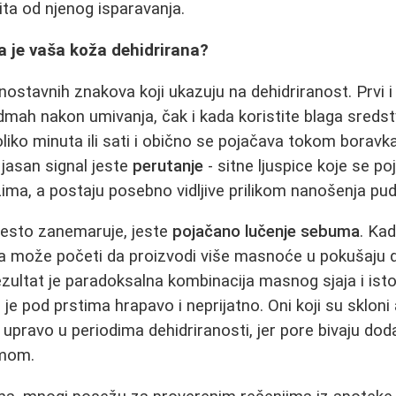
ita od njenog isparavanja.
a je vaša koža dehidrirana?
nostavnih znakova koji ukazuju na dehidriranost. Prvi i 
mah nakon umivanja, čak i kada koristite blaga sredst
liko minuta ili sati i obično se pojačava tokom boravk
 jasan signal jeste
perutanje
- sitne ljuspice koje se po
azima, a postaju posebno vidljive prilikom nanošenja pud
 često zanemaruje, jeste
pojačano lučenje sebuma
. Kad
a može početi da proizvodi više masnoće u pokušaju d
Rezultat je paradoksalna kombinacija masnog sjaja i i
ali je pod prstima hrapavo i neprijatno. Oni koji su sklo
upravo u periodima dehidriranosti, jer pore bivaju do
mom.