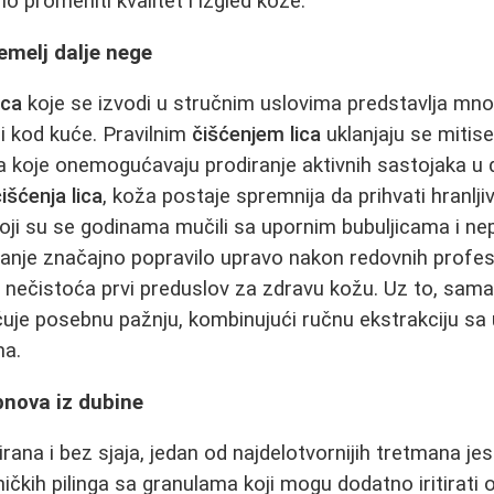
o promeniti kvalitet i izgled kože.
temelj dalje nege
ica
koje se izvodi u stručnim uslovima predstavlja mn
 kod kuće. Pravilnim
čišćenjem lica
uklanjaju se mitise
ja koje onemogućavaju prodiranje aktivnih sastojaka u d
išćenja lica
, koža postaje spremnija da prihvati hranlji
ji su se godinama mučili sa upornim bubuljicama i ne
stanje značajno popravilo upravo nakon redovnih profe
nje nečistoća prvi preduslov za zdravu kožu. Uz to, sam
je posebnu pažnju, kombinujući ručnu ekstrakciju sa
a.
obnova iz dubine
rana i bez sjaja, jedan od najdelotvornijih tretmana je
čkih pilinga sa granulama koji mogu dodatno iritirati o