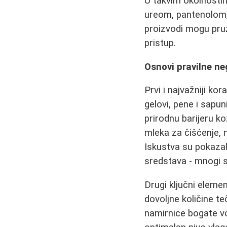
U takvim okolnosti
ureom, pantenolom,
proizvodi mogu pruž
pristup.
Osnovi pravilne ne
Prvi i najvažniji ko
gelovi, pene i sapun
prirodnu barijeru k
mleka za čišćenje, 
Iskustva su pokazal
sredstava - mnogi su
Drugi ključni eleme
dovoljne količine teč
namirnice bogate v