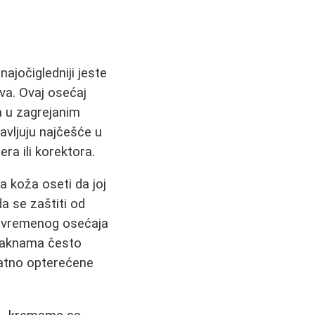
najočigledniji jeste
va. Ovaj osećaj
a u zagrejanim
javljuju najčešće u
era ili korektora.
a koža oseti da joj
a se zaštiti od
stovremenog osećaja
ni aknama često
datno opterećene