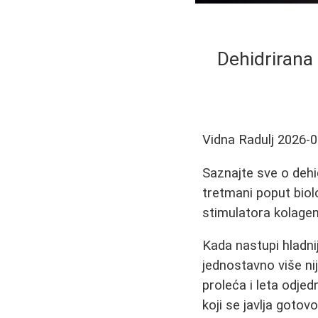
Dehidrirana 
Vidna Radulj
2026-0
Saznajte sve o dehid
tretmani poput biol
stimulatora kolage
Kada nastupi hladni
jednostavno više ni
proleća i leta odj
koji se javlja gotov