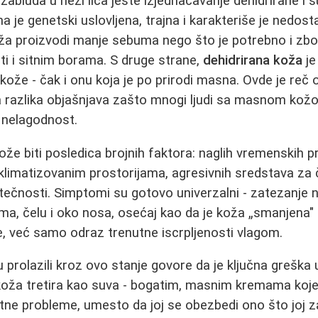
zabluda u nezi lica jeste izjednačavanje dehidrirane i 
na je genetski uslovljena, trajna i karakteriše je nedos
a proizvodi manje sebuma nego što je potrebno i zbo
ti i sitnim borama. S druge strane,
dehidrirana koža
je
ip kože - čak i onu koja je po prirodi masna. Ovde je re
 ta razlika objašnjava zašto mnogi ljudi sa masnom ko
 nelagodnost.
že biti posledica brojnih faktora: naglih vremenskih 
 klimatizovanim prostorijama, agresivnih sredstava za č
ečnosti. Simptomi su gotovo univerzalni - zatezanje 
a, čelu i oko nosa, osećaj kao da je koža „smanjena" i 
e, već samo odraz trenutne iscrpljenosti vlagom.
u prolazili kroz ovo stanje govore da je ključna greška
 koža tretira kao suva - bogatim, masnim kremama koj
atne probleme, umesto da joj se obezbedi ono što joj z