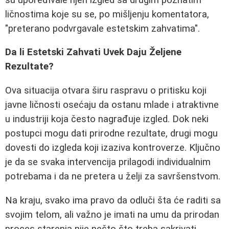
ličnostima koje su se, po mišljenju komentatora,
"preterano podvrgavale estetskim zahvatima".
Da li Estetski Zahvati Uvek Daju Željene
Rezultate?
Ova situacija otvara širu raspravu o pritisku koji
javne ličnosti osećaju da ostanu mlade i atraktivne
u industriji koja često nagrađuje izgled. Dok neki
postupci mogu dati prirodne rezultate, drugi mogu
dovesti do izgleda koji izaziva kontroverze. Ključno
je da se svaka intervencija prilagodi individualnim
potrebama i da ne pretera u želji za savršenstvom.
Na kraju, svako ima pravo da odluči šta će raditi sa
svojim telom, ali važno je imati na umu da prirodan
proces starenja nije nešto što treba sakrivati.