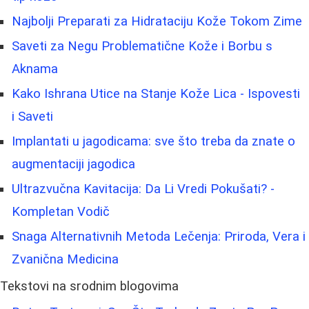
Najbolji Preparati za Hidrataciju Kože Tokom Zime
Saveti za Negu Problematične Kože i Borbu s
Aknama
Kako Ishrana Utice na Stanje Kože Lica - Ispovesti
i Saveti
Implantati u jagodicama: sve što treba da znate o
augmentaciji jagodica
Ultrazvučna Kavitacija: Da Li Vredi Pokušati? -
Kompletan Vodič
Snaga Alternativnih Metoda Lečenja: Priroda, Vera i
Zvanična Medicina
Tekstovi na srodnim blogovima