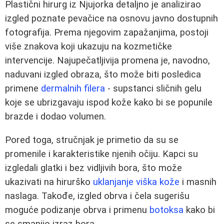
Plastični hirurg iz Njujorka detaljno je analizirao
izgled poznate pevačice na osnovu javno dostupnih
fotografija. Prema njegovim zapažanjima, postoji
više znakova koji ukazuju na kozmetičke
intervencije. Najupečatljivija promena je, navodno,
naduvani izgled obraza, što može biti posledica
primene
dermalnih filera
- supstanci sličnih gelu
koje se ubrizgavaju ispod kože kako bi se popunile
brazde i dodao volumen.
Pored toga, stručnjak je primetio da su se
promenile i karakteristike njenih očiju. Kapci su
izgledali glatki i bez vidljivih bora, što može
ukazivati na hirurško
uklanjanje viška kože
i masnih
naslaga. Takođe, izgled obrva i čela sugerišu
moguće podizanje obrva i primenu
botoksa
kako bi
se smanjio izraz bora.