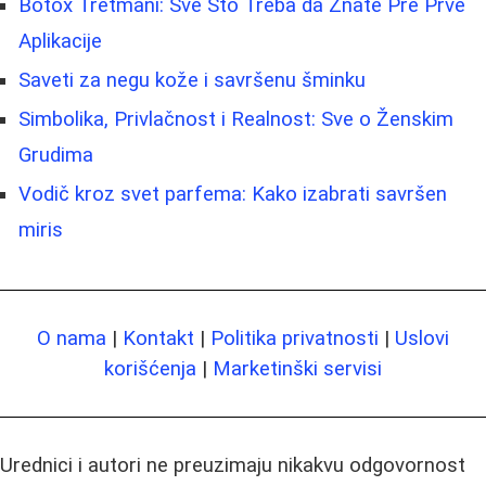
Botox Tretmani: Sve Što Treba da Znate Pre Prve
Aplikacije
Saveti za negu kože i savršenu šminku
Simbolika, Privlačnost i Realnost: Sve o Ženskim
Grudima
Vodič kroz svet parfema: Kako izabrati savršen
miris
O nama
|
Kontakt
|
Politika privatnosti
|
Uslovi
korišćenja
|
Marketinški servisi
Urednici i autori ne preuzimaju nikakvu odgovornost