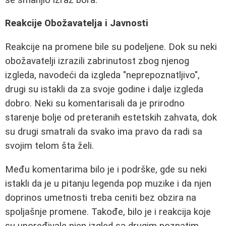
Reakcije Obožavatelja i Javnosti
Reakcije na promene bile su podeljene. Dok su neki
obožavatelji izrazili zabrinutost zbog njenog
izgleda, navodeći da izgleda "neprepoznatljivo",
drugi su istakli da za svoje godine i dalje izgleda
dobro. Neki su komentarisali da je prirodno
starenje bolje od preteranih estetskih zahvata, dok
su drugi smatrali da svako ima pravo da radi sa
svojim telom šta želi.
Među komentarima bilo je i podrške, gde su neki
istakli da je u pitanju legenda pop muzike i da njen
doprinos umetnosti treba ceniti bez obzira na
spoljašnje promene. Takođe, bilo je i reakcija koje
su upoređivale njen izgled sa drugim poznatim