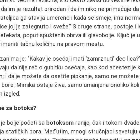
som
su veoma različita, što često zavisi od veštine lekar
u da im je rezultat prirodan i da im niko ne primećuje d
jateljica ga stavlja umereno i kada se smeje, ima nor
 lice joj je zategnuto i sveže." S druge strane, postoje i
efekata, poput spuštenih obrva ili glavobolje. Ključ je 
primeniti tačnu količinu na pravom mestu.
zanima je: "Kakav je osećaj imati 'zamrznuti' deo lica
aju da nije reč o gubitku osećaja, kao kod anestezije 
n; i dalje možete da osetite pipkanje, samo ne možet
u bore. Mimika ostaje živa, samo umanjena onoliko kol
n izgled.
me za botoks?
 je bolje početi sa
botoksom
ranije, čak i tokom dvade
ja statičkih bora. Međutim, mnogi stručnjaci savetuju