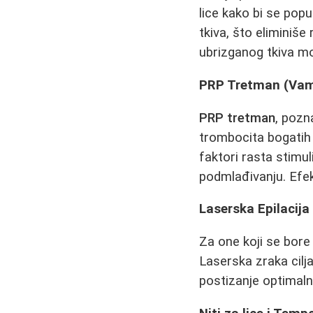
lice kako bi se pop
tkiva, što eliminiše
ubrizganog tkiva m
PRP Tretman (Vamp
PRP tretman
, pozn
trombocita bogatih f
faktori rasta stimu
podmlađivanju. Efekt
Laserska Epilacija
Za one koji se bor
Laserska zraka cilj
postizanje optimaln