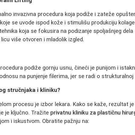
oralni Lifting
alno invazivna procedura koja podiže i zateže opušte
i koje se uvode ispod kože i stimulišu produkciju kolag
a tehnika koja se fokusira na podizanje spoljašnjeg dela
licu više otvoren i mladolik izgled.
rocedura podiže gornju usnu, čineći je punijom i istak
u odnosu na punjenje filerima, jer se radi o strukturalno
og stručnjaka i kliniku?
celom procesu je izbor lekara. Kako se kaže, rezultat j
je je ključno. Tražite
privatnu kliniku za plastičnu hirur
om i iskustvom. Obratite pažnju na: