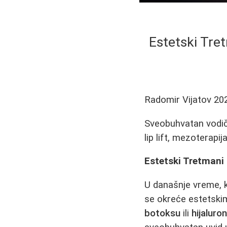
Estetski Tret
Radomir Vijatov
20
Sveobuhvatan vodič k
lip lift, mezoterapij
Estetski Tretmani L
U današnje vreme, k
se okreće estetskim
botoksu
ili
hijaluro