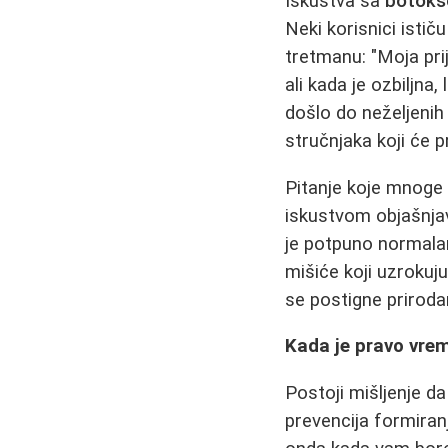
Iskustva sa
botok
Neki korisnici istič
tretmanu: "Moja pri
ali kada je ozbiljna,
došlo do neželjenih 
stručnjaka koji će 
Pitanje koje mnoge 
iskustvom objašnjav
je potpuno normala
mišiće koji uzrokuj
se postigne priroda
Kada je pravo vre
Postoji mišljenje da
prevencija formiran