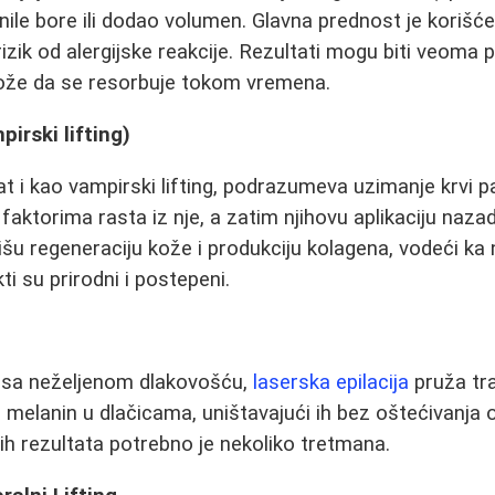
unile bore ili dodao volumen. Glavna prednost je koriš
 rizik od alergijske reakcije. Rezultati mogu biti veoma p
ože da se resorbuje tokom vremena.
irski lifting)
at i kao vampirski lifting, podrazumeva uzimanje krvi pa
aktorima rasta iz nje, a zatim njihovu aplikaciju nazad
lišu regeneraciju kože i produkciju kolagena, vodeći ka
i su prirodni i postepeni.
e sa neželjenom dlakovošću,
laserska epilacija
pruža tra
a melanin u dlačicama, uništavajući ih bez oštećivanja 
ih rezultata potrebno je nekoliko tretmana.