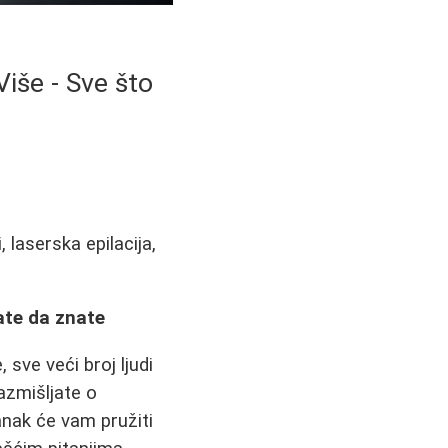
Više - Sve što
 laserska epilacija,
bate da znate
sve veći broj ljudi
azmišljate o
anak će vam pružiti