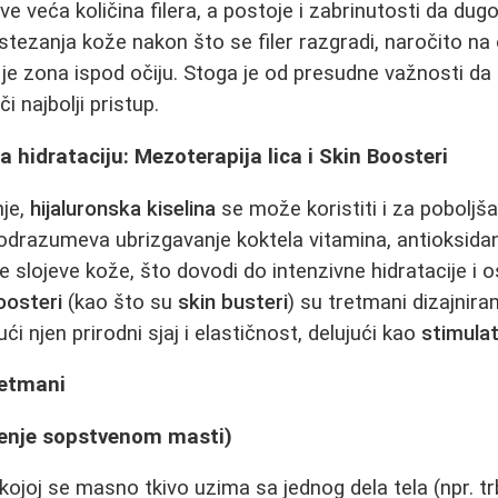
e veća količina filera, a postoje i zabrinutosti da dug
tezanja kože nakon što se filer razgradi, naročito na 
je zona ispod očiju. Stoga je od presudne važnosti da
i najbolji pristup.
 za hidrataciju: Mezoterapija lica i Skin Boosteri
nje,
hijaluronska kiselina
se može koristiti i za poboljša
drazumeva ubrizgavanje koktela vitamina, antioksida
 slojeve kože, što dovodi do intenzivne hidratacije i 
oosteri
(kao što su
skin busteri
) su tretmani dizajnira
ći njen prirodni sjaj i elastičnost, delujući kao
stimula
retmani
jenje sopstvenom masti)
kojoj se masno tkivo uzima sa jednog dela tela (npr. tr