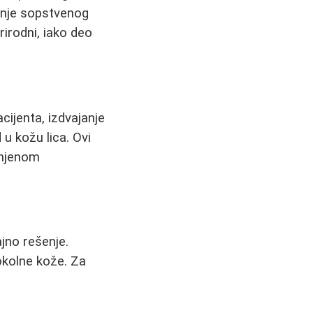
ćenje sopstvenog
rirodni, iako deo
cijenta, izdvajanje
 u kožu lica. Ovi
 njenom
jno rešenje.
okolne kože. Za