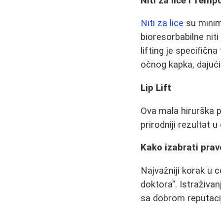
Niti za lice i Temp
Niti za lice
su minim
bioresorbabilne nit
lifting je specifičn
očnog kapka, dajući 
Lip Lift
Ova mala hirurška p
prirodniji rezultat 
Kako izabrati prav
Najvažniji korak u 
doktora". Istraživan
sa dobrom reputacij