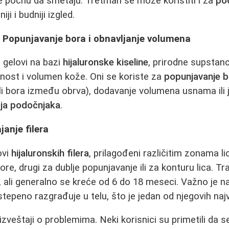
 počnu da smetaju. Tretman se može koristiti i za
po
ji i budniji izgled.
i - Popunjavanje bora i obnavljanje volumena
 gelovi na bazi
hijaluronske kiseline
, prirodne supstan
anost i volumen kože. Oni se koriste za
popunjavanje b
a ili bora između obrva), dodavanje volumena usnama ili
ja podočnjaka
.
ajanje filera
ovi
hijaluronskih filera
, prilagođeni različitim zonama li
ore, drugi za dublje popunjavanje ili za konturu lica. Tra
 ali generalno se kreće od 6 do 18 meseci. Važno je 
tepeno razgrađuje u telu, što je jedan od njegovih naj
zveštaji o problemima. Neki korisnici su primetili da s