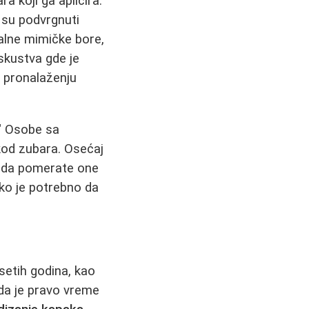
a koji ga aplicira.
a su podvrgnuti
malne mimičke bore,
 iskustva gde je
u pronalaženju
?" Osobe sa
kod zubara. Osećaj
e da pomerate one
iko je potrebno da
setih godina, kao
 da je pravo vreme