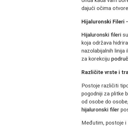
onda kada vam bore
dajući očima otvoreni
Hijaluronski Filer
Hijaluronski fileri
su
koja održava hidrir
nazolabijalnih linij
za korekciju
područ
Različite vrste i tr
Postoje različiti tip
pogodniji za plitke b
od osobe do osobe,
hijaluronski filer
pos
Međutim, postoje i i