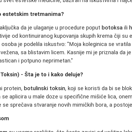
 svet estetske medicine, baziran na iskustvima i najč
 o estetskim tretmanima?
aključka da je ulaganje u procedure poput
botoksa
ili
h
tivije od kontinuiranog kupovanja skupih krema čiji su 
osoba je podelila iskustvo: "Moja koleginica se vratila
žena, sa blistavim licem. Kasnije mi je priznala da je 
tastican i potpuno neprimetan."
Toksin) - Šta je to i kako deluje?
i protein,
botulinski toksin
, koji se koristi da bi se blo
a se aplicira u male doze u specifične mišiće lica, on
 se sprečava stvaranje novih mimičkih bora, a postoje
ksom