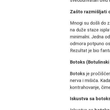
sveobuhvatan uvid u
Zašto razmišljati
Mnogi su došli do z
na duže staze ispla
minimalni. Jedna od 
odmora potpuno osve
Rezultat je bio fan
Botoks (Botulinski 
Botoks
je pročišćen
nerva i mišića. Kad
kontrahovanje, čime
Iskustva sa boto