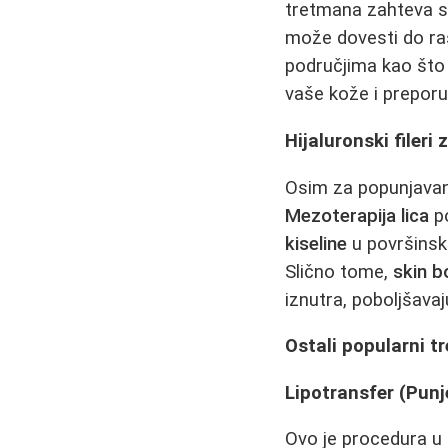
tretmana zahteva sv
može dovesti do ras
područjima kao što 
vaše kože i preporuč
Hijaluronski fileri
Osim za popunjava
Mezoterapija lica
po
kiseline
u površinske
Slično tome,
skin b
iznutra, poboljšavaju
Ostali popularni t
Lipotransfer (Pun
Ovo je procedura u 