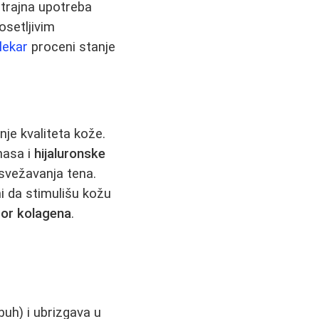
otrajna upotreba
osetljivim
lekar
proceni stanje
nje kvaliteta kože.
nasa i
hijaluronske
osvežavanja tena.
ni da stimulišu kožu
tor kolagena
.
buh) i ubrizgava u