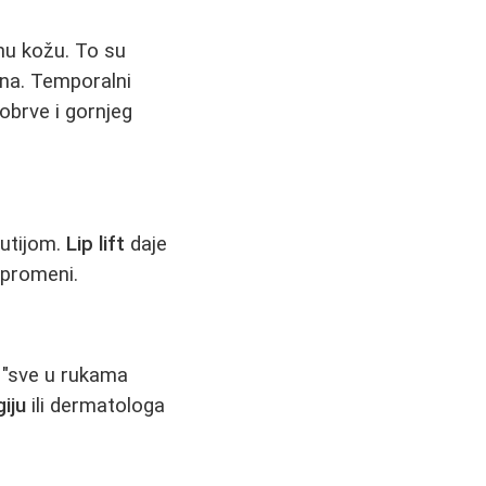
nu kožu. To su
ena. Temporalni
 obrve i gornjeg
nutijom.
Lip lift
daje
j promeni.
e "sve u rukama
giju
ili dermatologa