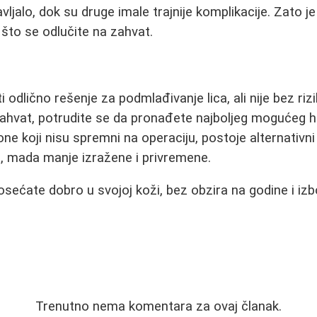
jalo, dok su druge imale trajnije komplikacije. Zato je
 što se odlučite na zahvat.
i odlično rešenje za podmlađivanje lica, ali nije bez riz
zahvat, potrudite se da pronađete najboljeg mogućeg hir
one koji nisu spremni na operaciju, postoje alternativn
e, mada manje izražene i privremene.
 osećate dobro u svojoj koži, bez obzira na godine i i
Trenutno nema komentara za ovaj članak.