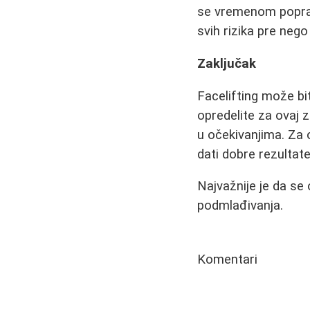
se vremenom popravl
svih rizika pre nego
Zaključak
Facelifting može bit
opredelite za ovaj 
u očekivanjima. Za 
dati dobre rezultat
Najvažnije je da se
podmlađivanja.
Komentari