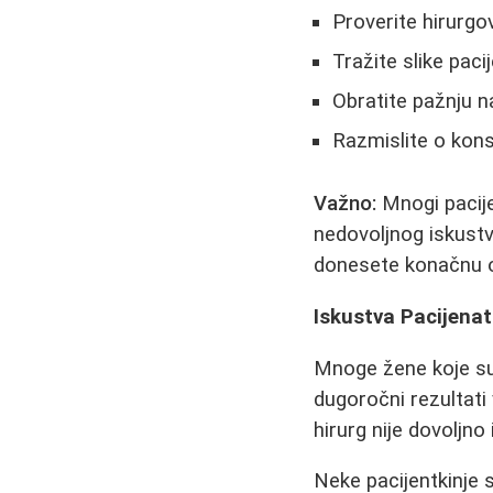
Proverite hirurgov
Tražite slike paci
Obratite pažnju n
Razmislite o kons
Važno:
Mnogi pacijen
nedovoljnog iskustv
donesete konačnu o
Iskustva Pacijena
Mnoge žene koje su p
dugoročni rezultati
hirurg nije dovoljno
Neke pacijentkinje 