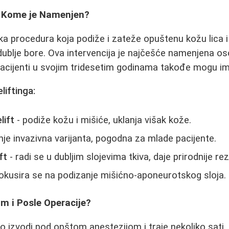
 i Kome je Namenjen?
ška procedura koja podiže i zateže opuštenu kožu lica i 
dublje bore. Ova intervencija je najčešće namenjena 
acijenti u svojim tridesetim godinama takođe mogu imat
liftinga:
lift
- podiže kožu i mišiće, uklanja višak kože.
je invazivna varijanta, pogodna za mlade pacijente.
ft
- radi se u dubljim slojevima tkiva, daje prirodnije rez
okusira se na podizanje mišićno-aponeurotskog sloja.
m i Posle Operacije?
no izvodi pod opštom anestezijom i traje nekoliko sati