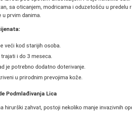
atan, sa oticanjem, modricama i oduzetošću u predelu 
 u prvim danima.
ijenata:
 je veći kod starijih osoba.
trajati i do 3 meseca.
d je potrebno dodatno doterivanje.
riveni u prirodnim prevojima kože.
de Podmlađivanja Lica
 hirurški zahvat, postoji nekoliko manje invazivnih opc