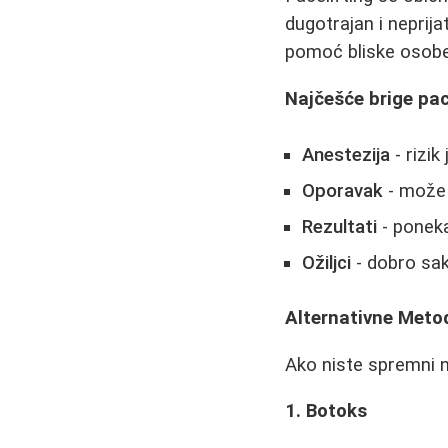
dugotrajan i neprij
pomoć bliske osobe
Najčešće brige pac
Anestezija
- rizik
Oporavak
- može 
Rezultati
- poneka
Ožiljci
- dobro sak
Alternativne Meto
Ako niste spremni na
1. Botoks