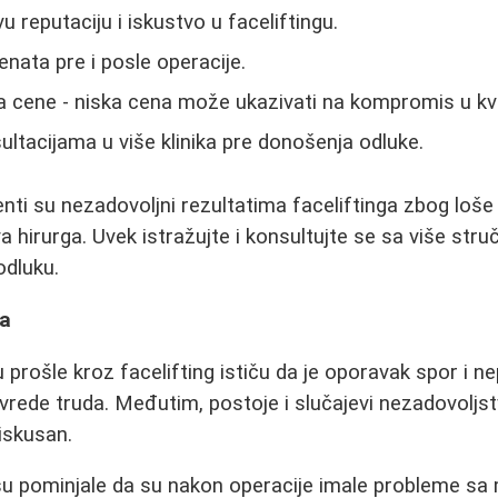
u reputaciju i iskustvo u faceliftingu.
jenata pre i posle operacije.
a cene - niska cena može ukazivati na kompromis u kva
ultacijama u više klinika pre donošenja odluke.
ti su nezadovoljni rezultatima faceliftinga zbog loše i
a hirurga. Uvek istražujte i konsultujte se sa više str
dluku.
ta
rošle kroz facelifting ističu da je oporavak spor i nepr
 vrede truda. Međutim, postoje i slučajevi nezadovolj
 iskusan.
su pominjale da su nakon operacije imale probleme sa 