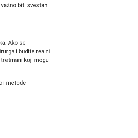
 važno biti svestan
ika. Ako se
urga i budite realni
i tretmani koji mogu
zbor metode