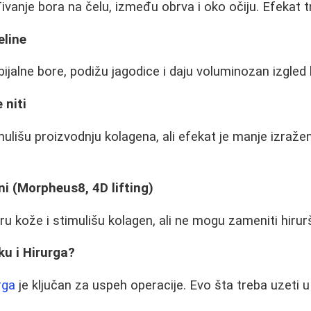
ivanje bora na čelu, između obrva i oko očiju. Efekat t
eline
jalne bore, podižu jagodice i daju voluminozan izgled l
 niti
mulišu proizvodnju kolagena, ali efekat je manje izraž
ni (Morpheus8, 4D lifting)
ru kože i stimulišu kolagen, ali ne mogu zameniti hirur
ku i Hirurga?
rga
je ključan za uspeh operacije. Evo šta treba uzeti u