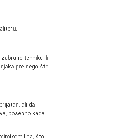
litetu.
zabrane tehnike ili
učnjaka pre nego što
ijatan, ali da
stva, posebno kada
mimikom lica, što