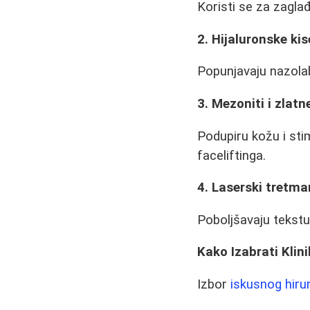
Koristi se za zaglađ
2. Hijaluronske kis
Popunjavaju nazolabi
3. Mezoniti i zlatne
Podupiru kožu i sti
faceliftinga.
4. Laserski tretma
Poboljšavaju tekstu
Kako Izabrati Klini
Izbor
iskusnog hiru