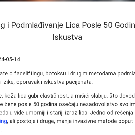
ng i Podmlađivanje Lica Posle 50 Godina
Iskustva
24-05-14
ate o faceliftingu, botoksu i drugim metodama podmla
 rizike, oporavak i iskustva pacijenata.
 koža lica gubi elastičnost, a mišići slabiju, što dovod
ge žene posle 50 godina osećaju nezadovoljstvo svoji
alu vide umorniji i stariji izraz lica. Jedno od rešenja
ing
, ali postoje i druge, manje invazivne metode poput 
.