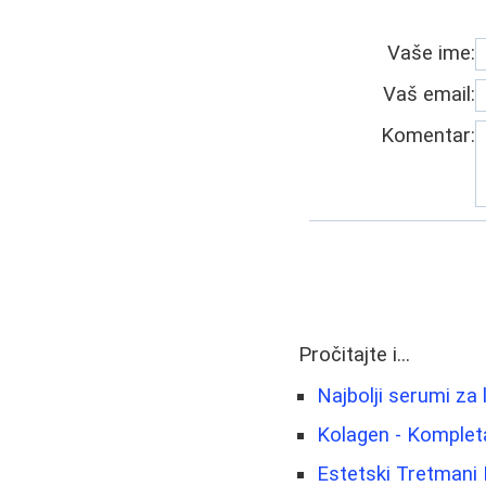
Vaše ime:
Vaš email:
Komentar:
Pročitajte i...
Najbolji serumi za l
Kolagen - Komplet
Estetski Tretmani L