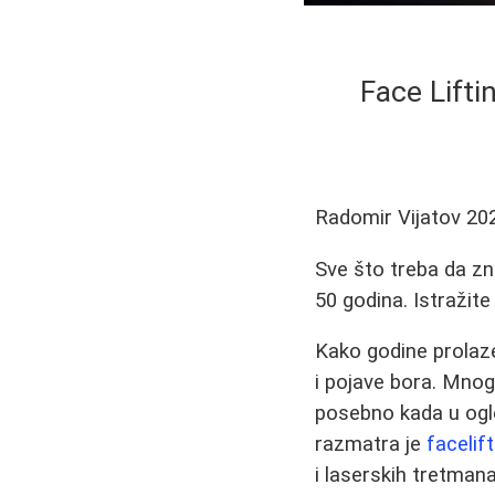
Face Lifti
Radomir Vijatov
20
Sve što treba da zn
50 godina. Istražite
Kako godine prolaze,
i pojave bora. Mno
posebno kada u ogled
razmatra je
facelift
i laserskih tretmana