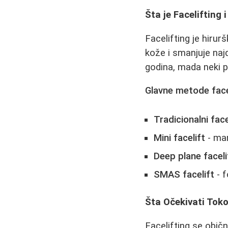
Šta je Facelifting
Facelifting je hirur
kože i smanjuje naj
godina, mada neki p
Glavne metode face
Tradicionalni face
Mini facelift
- man
Deep plane faceli
SMAS facelift
- f
Šta Očekivati Toko
Facelifting se obič