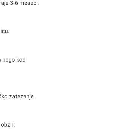
raje 3-6 meseci.
icu.
en nego kod
ško zatezanje.
 obzir: