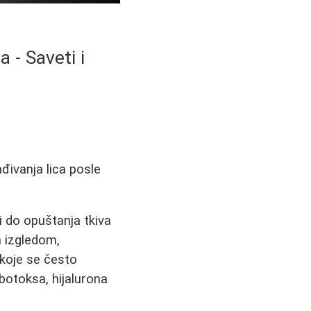
 - Saveti i
đivanja lica posle
i do opuštanja tkiva
m izgledom,
 koje se često
botoksa, hijalurona