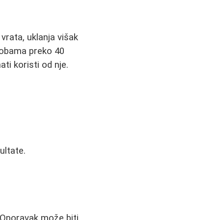
vrata, uklanja višak
osobama preko 40
i koristi od nje.
ultate.
. Oporavak može biti