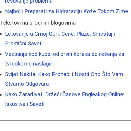
rešavanje problema
Najbolji Preparati za Hidrataciju Kože Tokom Zime
Tekstovi na srodnim blogovima
Letovanje u Crnoj Gori: Cene, Plaže, Smeštaj i
Praktični Saveti
Vežbanje kod kuće: od prvih koraka do rešenja za
tvrdokorne naslage
Svijet Nakita: Kako Pronaći i Nositi Ono Što Vam
Stvarno Odgovara
Kako Zarađivati Držeći Časove Engleskog Online:
Iskustva i Saveti