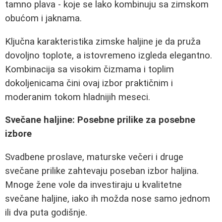
tamno plava - koje se lako kombinuju sa zimskom
obućom i jaknama.
Ključna karakteristika zimske haljine je da pruža
dovoljno toplote, a istovremeno izgleda elegantno.
Kombinacija sa visokim čizmama i toplim
dokoljenicama čini ovaj izbor praktičnim i
moderanim tokom hladnijih meseci.
Svečane haljine: Posebne prilike za posebne
izbore
Svadbene proslave, maturske večeri i druge
svečane prilike zahtevaju poseban izbor haljina.
Mnoge žene vole da investiraju u kvalitetne
svečane haljine, iako ih možda nose samo jednom
ili dva puta godišnje.