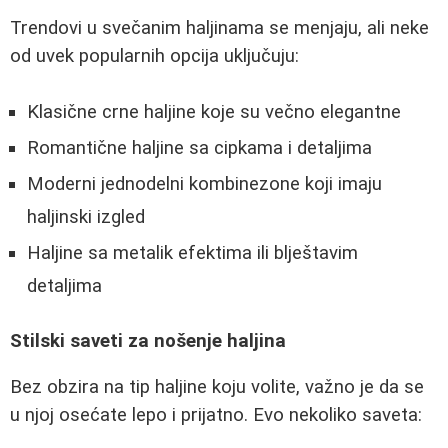
Trendovi u svečanim haljinama se menjaju, ali neke
od uvek popularnih opcija uključuju:
Klasične crne haljine koje su večno elegantne
Romantične haljine sa cipkama i detaljima
Moderni jednodelni kombinezone koji imaju
haljinski izgled
Haljine sa metalik efektima ili blještavim
detaljima
Stilski saveti za nošenje haljina
Bez obzira na tip haljine koju volite, važno je da se
u njoj osećate lepo i prijatno. Evo nekoliko saveta: