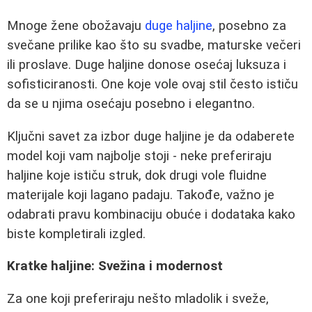
Mnoge žene obožavaju
duge haljine
, posebno za
svečane prilike kao što su svadbe, maturske večeri
ili proslave. Duge haljine donose osećaj luksuza i
sofisticiranosti. One koje vole ovaj stil često ističu
da se u njima osećaju posebno i elegantno.
Ključni savet za izbor duge haljine je da odaberete
model koji vam najbolje stoji - neke preferiraju
haljine koje ističu struk, dok drugi vole fluidne
materijale koji lagano padaju. Takođe, važno je
odabrati pravu kombinaciju obuće i dodataka kako
biste kompletirali izgled.
Kratke haljine: Svežina i modernost
Za one koji preferiraju nešto mladolik i sveže,