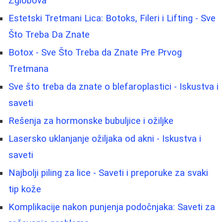
Zglobova
Estetski Tretmani Lica: Botoks, Fileri i Lifting - Sve
Što Treba Da Znate
Botox - Sve Što Treba da Znate Pre Prvog
Tretmana
Sve što treba da znate o blefaroplastici - Iskustva i
saveti
Rešenja za hormonske bubuljice i ožiljke
Lasersko uklanjanje ožiljaka od akni - Iskustva i
saveti
Najbolji piling za lice - Saveti i preporuke za svaki
tip kože
Komplikacije nakon punjenja podočnjaka: Saveti za