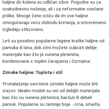
haljine do kolena su odličan izbor. Pogodne su za
svakodnevno nošenje, ali i za neformalne svečane
prilike. Mnoge žene ističu da im ove haljine
omogućavaju veću slobodu kretanja, a istovremeno
izgledaju stilizovano.
Leti su posebno popularne lagane kratke haljine od
pamuka ili lana, dok zimi možete izabrati deblje
materijale kao što je vunena pletenina,
kombinovane s toplim čarapama i čizmama.
Zimske haljine: Toplota i stil
Pronalaženje savršene zimske haljine može biti
izazov. Idealni modeli su oni od debljih materijala
kao što su vunena pletenica, baršun ili debeli
pamuk. Popularne su tamnije boje - crna, smeđa,