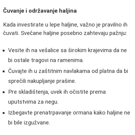
Čuvanje i održavanje haljina
Kada investirate u lepe haljine, važno je pravilno ih
čuvati. Svečane haljine posebno zahtevaju pažnju:
Vesite ih na vešalice sa širokim krajevima da ne
bi ostale tragovi na ramenima.
Čuvajte ih u zaštitnim navlakama od platna da bi
sprečili nakupljanje prašine.
Pre skladištenja, uvek ih očistite prema
uputstvima za negu.
Izbegavte prenatrpavanje ormana kako haljine ne
bi bile izgužvane.