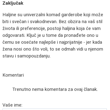
Zaključak
Haljine su univerzalni komad garderobe koji može
biti i svečan i svakodnevan. Bez obzira na vaš stil
života ili preferencije, postoji haljina koja će vam
odgovarati. Ključ je u tome da pronađete ono u
čemu se osećate najlepše i najprijatnije - jer kada
žena nosi ono što voli, to se odmah vidi u njenom
stavu i samopouzdanju.
Komentari
Trenutno nema komentara za ovaj članak.
Vaše ime: