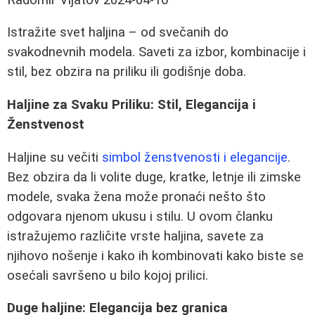
Istražite svet haljina – od svečanih do
svakodnevnih modela. Saveti za izbor, kombinacije i
stil, bez obzira na priliku ili godišnje doba.
Haljine za Svaku Priliku: Stil, Elegancija i
Ženstvenost
Haljine su večiti
simbol ženstvenosti i elegancije
.
Bez obzira da li volite duge, kratke, letnje ili zimske
modele, svaka žena može pronaći nešto što
odgovara njenom ukusu i stilu. U ovom članku
istražujemo različite vrste haljina, savete za
njihovo nošenje i kako ih kombinovati kako biste se
osećali savršeno u bilo kojoj prilici.
Duge haljine: Elegancija bez granica