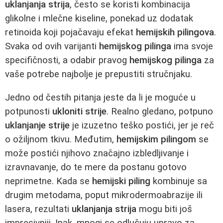
uklanjanja strija
, često se koristi kombinacija
glikolne i mlečne kiseline, ponekad uz dodatak
retinoida koji pojačavaju efekat
hemijskih pilingova
.
Svaka od ovih varijanti
hemijskog pilinga
ima svoje
specifičnosti, a odabir pravog
hemijskog pilinga
za
vaše potrebe najbolje je prepustiti stručnjaku.
Jedno od čestih pitanja jeste da li je moguće u
potpunosti
ukloniti strije
. Realno gledano, potpuno
uklanjanje strije
je izuzetno teško postići, jer je reč
o ožiljnom tkivu. Međutim,
hemijskim pilingom
se
može postići njihovo značajno izbledljivanje i
izravnavanje, do te mere da postanu gotovo
neprimetne. Kada se
hemijski piling
kombinuje sa
drugim metodama, poput mikrodermoabrazije ili
lasera, rezultati
uklanjanja strija
mogu biti još
impresivniji. Ipak, mnogi se odlučuju upravo za