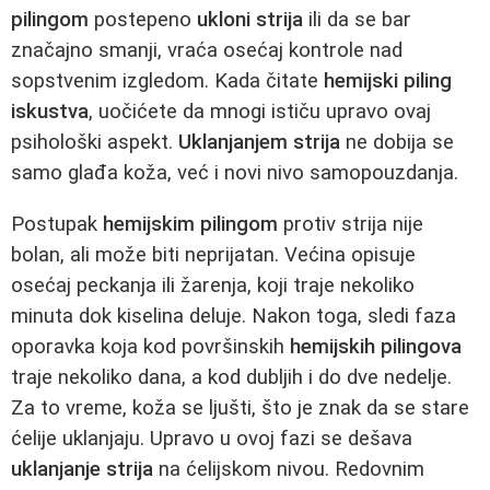
pilingom
postepeno
ukloni strija
ili da se bar
značajno smanji, vraća osećaj kontrole nad
sopstvenim izgledom. Kada čitate
hemijski piling
iskustva
, uočićete da mnogi ističu upravo ovaj
psihološki aspekt.
Uklanjanjem strija
ne dobija se
samo glađa koža, već i novi nivo samopouzdanja.
Postupak
hemijskim pilingom
protiv strija nije
bolan, ali može biti neprijatan. Većina opisuje
osećaj peckanja ili žarenja, koji traje nekoliko
minuta dok kiselina deluje. Nakon toga, sledi faza
oporavka koja kod površinskih
hemijskih pilingova
traje nekoliko dana, a kod dubljih i do dve nedelje.
Za to vreme, koža se ljušti, što je znak da se stare
ćelije uklanjaju. Upravo u ovoj fazi se dešava
uklanjanje strija
na ćelijskom nivou. Redovnim