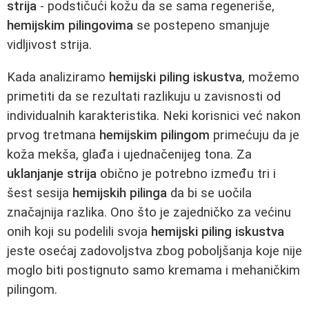
strija
- podstičući kožu da se sama regeneriše,
hemijskim pilingovima
se postepeno smanjuje
vidljivost strija.
Kada analiziramo
hemijski piling iskustva
, možemo
primetiti da se rezultati razlikuju u zavisnosti od
individualnih karakteristika. Neki korisnici već nakon
prvog tretmana
hemijskim pilingom
primećuju da je
koža mekša, glađa i ujednačenijeg tona. Za
uklanjanje strija
obično je potrebno između tri i
šest sesija
hemijskih pilinga
da bi se uočila
značajnija razlika. Ono što je zajedničko za većinu
onih koji su podelili svoja
hemijski piling iskustva
jeste osećaj zadovoljstva zbog poboljšanja koje nije
moglo biti postignuto samo kremama i mehaničkim
pilingom.