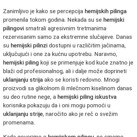
Zanimljivo je kako se percepcija
hemijskih pilinga
promenila tokom godina. Nekada su se
hemijski
pilingovi
smatrali agresivnim tretmanima
rezervisanim samo za ekstremne slučajeve. Danas
su
hemijski pilinzi
dostupni u različitim jačinama,
uključujući i one za kućnu upotrebu. Naravno,
hemijski piling
koji se primenjuje kod kuće znatno je
blaži od profesionalnog, ali i dalje može doprineti
uklanjanju strija
ako se koristi redovno. Mnogi
proizvodi sa glikolnom ili mlečnom kiselinom danas
su deo rutine nege, a
hemijski piling iskustva
korisnika pokazuju da i oni mogu pomoći u
uklanjanju strije
, naročito ako je reč o svežim
promenama.
Kada govorimo o
hemijskom pilingu
, ne smemo