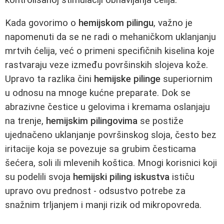
Kada govorimo o
hemijskom pilingu
, važno je
napomenuti da se ne radi o mehaničkom uklanjanju
mrtvih ćelija, već o primeni specifičnih kiselina koje
rastvaraju veze između površinskih slojeva kože.
Upravo ta razlika čini
hemijske pilinge
superiornim
u odnosu na mnoge kućne preparate. Dok se
abrazivne čestice u gelovima i kremama oslanjaju
na trenje,
hemijskim pilingovima
se postiže
ujednačeno uklanjanje površinskog sloja, često bez
iritacije koja se povezuje sa grubim česticama
šećera, soli ili mlevenih koštica. Mnogi korisnici koji
su podelili svoja
hemijski piling iskustva
ističu
upravo ovu prednost - odsustvo potrebe za
snažnim trljanjem i manji rizik od mikropovreda.