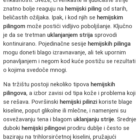
znatno bolje reaguju na
hemijski piling
od starih,
beličastih ožiljaka. Ipak, i kod njih se
hemijskim
pilingom
može postići vidljivo poboljšanje. Ključno
je da se tretman
uklanjanjem strija
sprovodi
kontinuirano. Pojedinačne sesije
hemijskih pilinga
mogu doneti blago izravnavanje, ali tek upornim
ponavljanjem i negom kod kuće postižu se rezultati
o kojima svedoče mnogi.
Na tržištu postoji nekoliko tipova
hemijskih
pilingova
, a izbor zavisi od tipa kože i problema koji
se rešava. Površinski
hemijski pilinzi
koriste blage
kiseline, poput glikolne ili mlečne, i namenjeni su
osvežavanju tena i blagom
uklanjanju strije
. Srednje
duboki
hemijski pilingovi
prodiru dublje i često se
baziraju na trihlorsirćetnoj kiselini, pružajući