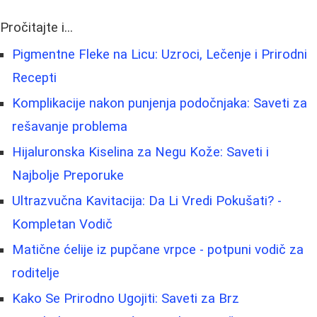
Pročitajte i...
Pigmentne Fleke na Licu: Uzroci, Lečenje i Prirodni
Recepti
Komplikacije nakon punjenja podočnjaka: Saveti za
rešavanje problema
Hijaluronska Kiselina za Negu Kože: Saveti i
Najbolje Preporuke
Ultrazvučna Kavitacija: Da Li Vredi Pokušati? -
Kompletan Vodič
Matične ćelije iz pupčane vrpce - potpuni vodič za
roditelje
Kako Se Prirodno Ugojiti: Saveti za Brz