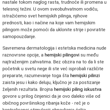
nastale tokom naglog rasta, trudnoće ili promena u
telesnoj težini. U ovom sveobuhvatnom vodiču,
istražićemo svet hemijskih pilinga, njihove
prednosti, kao i načine na koje vam hemijskim
pilingom može pomoći da uklonite strije i povratite
samopouzdanje.
Savremena dermatologija i estetska medicina nude
raznovrsne opcije, a
hemijski pilingovi
su među
najtraženijim zahvatima. Bez obzira na to da li ste
početnik u svetu nege ili ste već isprobali različite
preparate, razumevanje toga šta
hemijski pilinzi
zaista jesu i kako deluju, ključno je za postizanje
željenih rezultata. Brojna
hemijski piling iskustva
govore u prilog činjenici da je ovo daleko više od
običnog površinskog ribanja kože - reč je o
kontrolisanoj stimulaciji obnavljanja ćelija.