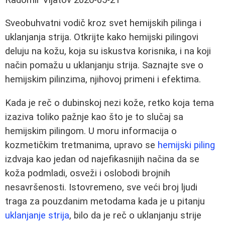
Sveobuhvatni vodič kroz svet hemijskih pilinga i
uklanjanja strija. Otkrijte kako hemijski pilingovi
deluju na kožu, koja su iskustva korisnika, i na koji
način pomažu u uklanjanju strija. Saznajte sve o
hemijskim pilinzima, njihovoj primeni i efektima.
Kada je reč o dubinskoj nezi kože, retko koja tema
izaziva toliko pažnje kao što je to slučaj sa
hemijskim pilingom. U moru informacija o
kozmetičkim tretmanima, upravo se
hemijski piling
izdvaja kao jedan od najefikasnijih načina da se
koža podmladi, osveži i oslobodi brojnih
nesavršenosti. Istovremeno, sve veći broj ljudi
traga za pouzdanim metodama kada je u pitanju
uklanjanje strija
, bilo da je reč o uklanjanju strije