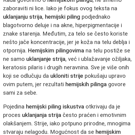
zaboraviti ni lice. Iako je fokus ovog teksta na
uklanjanju strija
,
hemijski piling
podjednako
blagotvorno deluje i na akne, hiperpigmentacije i
znake starenja. Međutim, za telo se često koriste
nešto jače koncentracije, jer je koža na telu deblja i
otpornija.
Hemijskim pilingovima
na telu postiže se
ne samo
uklanjanje strija
, već i ublažavanje ožiljaka,
keratosis pilaris i drugih neravnina. Sve je više onih
koji se odlučuju da
ukloniti strije
pokušaju upravo
ovim putem, jer rezultati
hemijskih pilinga
govore
sami za sebe.
Pojedina
hemijski piling iskustva
otkrivaju da je
proces
uklanjanja strija
često praćen i emotivnim
olakšanjem. Strije, iako potpuno prirodne, mnogima
stvaraju nelagodu. Mogućnost da se
hemijskim