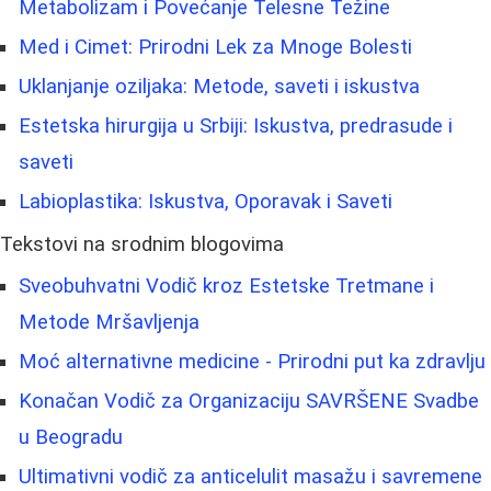
Metabolizam i Povećanje Telesne Težine
Med i Cimet: Prirodni Lek za Mnoge Bolesti
Uklanjanje oziljaka: Metode, saveti i iskustva
Estetska hirurgija u Srbiji: Iskustva, predrasude i
saveti
Labioplastika: Iskustva, Oporavak i Saveti
Tekstovi na srodnim blogovima
Sveobuhvatni Vodič kroz Estetske Tretmane i
Metode Mršavljenja
Moć alternativne medicine - Prirodni put ka zdravlju
Konačan Vodič za Organizaciju SAVRŠENE Svadbe
u Beogradu
Ultimativni vodič za anticelulit masažu i savremene