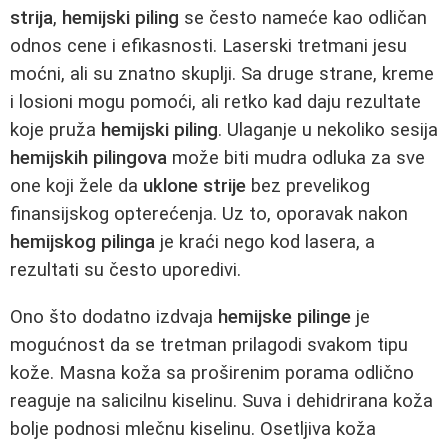
strija
,
hemijski piling
se često nameće kao odličan
odnos cene i efikasnosti. Laserski tretmani jesu
moćni, ali su znatno skuplji. Sa druge strane, kreme
i losioni mogu pomoći, ali retko kad daju rezultate
koje pruža
hemijski piling
. Ulaganje u nekoliko sesija
hemijskih pilingova
može biti mudra odluka za sve
one koji žele da
uklone strije
bez prevelikog
finansijskog opterećenja. Uz to, oporavak nakon
hemijskog pilinga
je kraći nego kod lasera, a
rezultati su često uporedivi.
Ono što dodatno izdvaja
hemijske pilinge
je
mogućnost da se tretman prilagodi svakom tipu
kože. Masna koža sa proširenim porama odlično
reaguje na salicilnu kiselinu. Suva i dehidrirana koža
bolje podnosi mlečnu kiselinu. Osetljiva koža