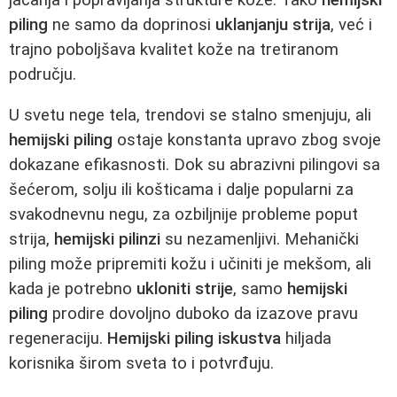
piling
ne samo da doprinosi
uklanjanju strija
, već i
trajno poboljšava kvalitet kože na tretiranom
području.
U svetu nege tela, trendovi se stalno smenjuju, ali
hemijski piling
ostaje konstanta upravo zbog svoje
dokazane efikasnosti. Dok su abrazivni pilingovi sa
šećerom, solju ili košticama i dalje popularni za
svakodnevnu negu, za ozbiljnije probleme poput
strija,
hemijski pilinzi
su nezamenljivi. Mehanički
piling može pripremiti kožu i učiniti je mekšom, ali
kada je potrebno
ukloniti strije
, samo
hemijski
piling
prodire dovoljno duboko da izazove pravu
regeneraciju.
Hemijski piling iskustva
hiljada
korisnika širom sveta to i potvrđuju.