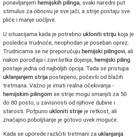
ponavljanjem
hemijskih pilinga
, svaki naredni put
stimulus za obnovu je sve jači, a strije postaju sve
pliće i manje uočljive.
U situacijama kada je potrebno
ukloniti striju
koja je
posledica trudnoće, neophodan je poseban oprez.
Trudnicama se ne preporučuju
hemijski pilingovi
, ali
nakon porođaja i završetka dojenja,
hemijski piling
postaje jedna od najboljih opcija. Tada se pristupa
uklanjanjem strija
postepeno, počevši od blažih
tretmana. Važno je imati realna očekivanja -
hemijskim pilingom
se strije mogu smanjiti za 50
do 80 posto, u zavisnosti od njihove dubine i
starosti. Potpuno
ukloniti strije
je retkost, ali
značajno poboljšanje je gotovo uvek moguće.
Kada se uporede različiti tretmani za
uklanjanja