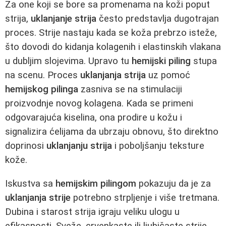
Za one koji se bore sa promenama na koži poput
strija,
uklanjanje strija
često predstavlja dugotrajan
proces. Strije nastaju kada se koža prebrzo isteže,
što dovodi do kidanja kolagenih i elastinskih vlakana
u dubljim slojevima. Upravo tu
hemijski piling
stupa
na scenu. Proces
uklanjanja strija
uz pomoć
hemijskog pilinga
zasniva se na stimulaciji
proizvodnje novog kolagena. Kada se primeni
odgovarajuća kiselina, ona prodire u kožu i
signalizira ćelijama da ubrzaju obnovu, što direktno
doprinosi
uklanjanju strija
i poboljšanju teksture
kože.
Iskustva sa
hemijskim pilingom
pokazuju da je za
uklanjanja strije
potrebno strpljenje i više tretmana.
Dubina i starost strija igraju veliku ulogu u
efikasnosti. Sveže, crvenkaste ili ljubičaste strije