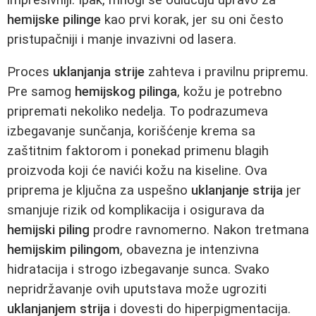
hemijske pilinge
kao prvi korak, jer su oni često
pristupačniji i manje invazivni od lasera.
Proces
uklanjanja strije
zahteva i pravilnu pripremu.
Pre samog
hemijskog pilinga
, kožu je potrebno
pripremati nekoliko nedelja. To podrazumeva
izbegavanje sunčanja, korišćenje krema sa
zaštitnim faktorom i ponekad primenu blagih
proizvoda koji će navići kožu na kiseline. Ova
priprema je ključna za uspešno
uklanjanje strija
jer
smanjuje rizik od komplikacija i osigurava da
hemijski piling
prodre ravnomerno. Nakon tretmana
hemijskim pilingom
, obavezna je intenzivna
hidratacija i strogo izbegavanje sunca. Svako
nepridržavanje ovih uputstava može ugroziti
uklanjanjem strija
i dovesti do hiperpigmentacija.