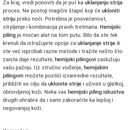
Za kraj, vredi ponoviti da je put ka
uklanjanju strija
proces. Ne postoji magični štapić koji će
ukloniti
striju
preko noći. Potrebna je posvećenost,
strpljenje i kombinacija pravih tretmana.
Hemijski
piling
je moćan alat na tom putu. Bilo da ste tek
krenuli da istražujete opcije za
uklanjanje strije
ili
ste već isprobali razne metode i tražite nešto što
zaista daje rezultate,
hemijski pilingovi
zaslužuju
vašu pažnju. Uz stručno vođenje,
hemijskim
pilingom
možete postići izvanredne rezultate,
približiti se cilju da
uklonite strije
i uživati u glatkoj,
obnovljenoj koži. Neka vas
hemijski piling iskustva
drugih ohrabre da i sami zakoračite ka lepšoj i
negovanijoj koži.