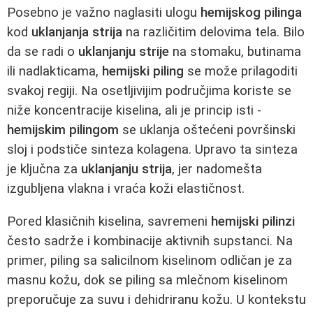
Posebno je važno naglasiti ulogu
hemijskog pilinga
kod
uklanjanja strija
na različitim delovima tela. Bilo
da se radi o
uklanjanju strije
na stomaku, butinama
ili nadlakticama,
hemijski piling
se može prilagoditi
svakoj regiji. Na osetljivijim područjima koriste se
niže koncentracije kiselina, ali je princip isti -
hemijskim pilingom
se uklanja oštećeni površinski
sloj i podstiče sinteza kolagena. Upravo ta sinteza
je ključna za
uklanjanju strija
, jer nadomešta
izgubljena vlakna i vraća koži elastičnost.
Pored klasičnih kiselina, savremeni
hemijski pilinzi
često sadrže i kombinacije aktivnih supstanci. Na
primer, piling sa salicilnom kiselinom odličan je za
masnu kožu, dok se piling sa mlečnom kiselinom
preporučuje za suvu i dehidriranu kožu. U kontekstu