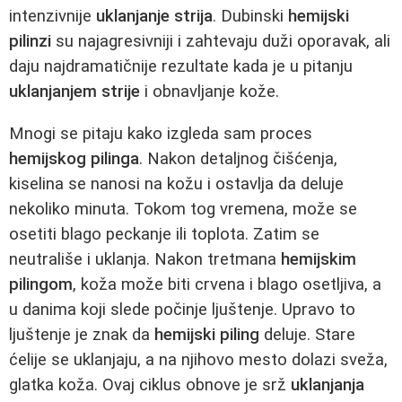
intenzivnije
uklanjanje strija
. Dubinski
hemijski
pilinzi
su najagresivniji i zahtevaju duži oporavak, ali
daju najdramatičnije rezultate kada je u pitanju
uklanjanjem strije
i obnavljanje kože.
Mnogi se pitaju kako izgleda sam proces
hemijskog pilinga
. Nakon detaljnog čišćenja,
kiselina se nanosi na kožu i ostavlja da deluje
nekoliko minuta. Tokom tog vremena, može se
osetiti blago peckanje ili toplota. Zatim se
neutrališe i uklanja. Nakon tretmana
hemijskim
pilingom
, koža može biti crvena i blago osetljiva, a
u danima koji slede počinje ljuštenje. Upravo to
ljuštenje je znak da
hemijski piling
deluje. Stare
ćelije se uklanjaju, a na njihovo mesto dolazi sveža,
glatka koža. Ovaj ciklus obnove je srž
uklanjanja