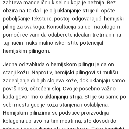
zahteva mandeličnu kiselinu koja je nežnija. Bez
obzira na to da li je cilj
uklanjanje strije
ili opšte
poboljšanje teksture, postoji odgovarajući
hemijski
piling
za svakoga. Konsultacija sa dermatologom
pomoći će vam da odaberete idealan tretman i na
taj način maksimalno iskoristite potencijal
hemijskim pilingom
.
Jedna od zabluda o
hemijskom pilingu
je da on
stanji kožu. Naprotiv,
hemijski pilingovi
stimulišu
zadebljanje dubljih slojeva kože, dok uklanjaju samo
površinski, oštećeni sloj. Ovo je posebno važno
kada govorimo o
uklanjanju strija
. Strije su same po
sebi mesta gde je koža stanjena i oslabljena.
Hemijskim pilinzima
se podstiče proizvodnja
kolagena upravo na tim mestima, što dovodi do
jačanja i popravljanja strukture kože. Tako
hemijski