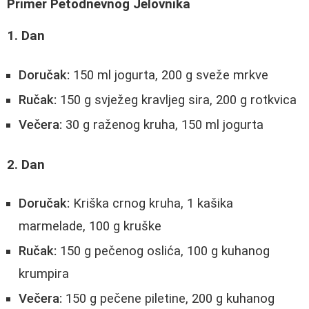
Primer Petodnevnog Jelovnika
1. Dan
Doručak:
150 ml jogurta, 200 g sveže mrkve
Ručak:
150 g svježeg kravljeg sira, 200 g rotkvica
Večera:
30 g raženog kruha, 150 ml jogurta
2. Dan
Doručak:
Kriška crnog kruha, 1 kašika
marmelade, 100 g kruške
Ručak:
150 g pečenog oslića, 100 g kuhanog
krumpira
Večera:
150 g pečene piletine, 200 g kuhanog