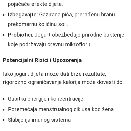
pojačaće efekte dijete.
Izbegavajte:
Gazirana pića, prerađenu hranu i
prekomernu količinu soli.
Probiotici:
Jogurt obezbeđuje prirodne bakterije
koje podržavaju crevnu mikrofloru.
Potencijalni Rizici i Upozorenja
Iako jogurt dijeta može dati brze rezultate,
rigorozno ograničavanje kalorija može dovesti do:
Gubitka energije i koncentracije
Poremećaja menstrualnog ciklusa kod žena
Slabijenja imunog sistema