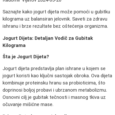
Saznajte kako jogurt dijeta može pomoći u gubitku
kilograma uz balansiran jelovnik. Saveti za zdravu
ishranu i brze rezultate bez oštećenja organizma.
Jogurt Dijeta: Detaljan Vodič za Gubitak
Kilograma
Šta je Jogurt Dijeta?
Jogurt dijeta predstavlja plan ishrane u kojem se
jogurt koristi kao ključni sastojak obroka. Ova dijeta
kombinuje proteinsku hranu sa probioticima, što
doprinosi boljoj probavi i ubrzanom metabolizmu.
Osnovni cilj je gubitak tečnosti i masnog tkiva uz
očuvanje mišićne mase.