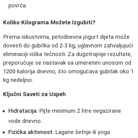
povrća
Koliko Kilograma Možete Izgubiti?
Prema iskustvima, petodnevna jogurt dijeta može
dovesti do gubitka od 2-3 kg, uglavnom zahvaljujući
eliminaciji viška tečnosti. Za dugotrajnije rezultate,
preporučuje se nastavak sa umerenim unosom od
1200 kalorija dnevno, što omogućava gubitak oko 1
kg nedeljno.
Ključni Saveti za Uspeh
Hidratacija:
Pijte minimum 2 litre negazirane
vode dnevno.
Fizička aktivnost:
Lagane šetnje ili yoga