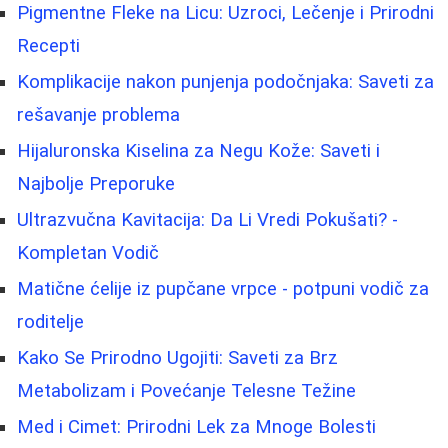
Pigmentne Fleke na Licu: Uzroci, Lečenje i Prirodni
Recepti
Komplikacije nakon punjenja podočnjaka: Saveti za
rešavanje problema
Hijaluronska Kiselina za Negu Kože: Saveti i
Najbolje Preporuke
Ultrazvučna Kavitacija: Da Li Vredi Pokušati? -
Kompletan Vodič
Matične ćelije iz pupčane vrpce - potpuni vodič za
roditelje
Kako Se Prirodno Ugojiti: Saveti za Brz
Metabolizam i Povećanje Telesne Težine
Med i Cimet: Prirodni Lek za Mnoge Bolesti