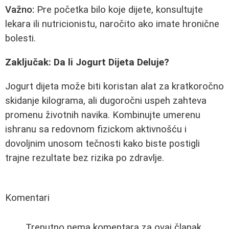
Važno:
Pre početka bilo koje dijete, konsultujte
lekara ili nutricionistu, naročito ako imate hronične
bolesti.
Zaključak: Da li Jogurt Dijeta Deluje?
Jogurt dijeta može biti koristan alat za kratkoročno
skidanje kilograma, ali dugoročni uspeh zahteva
promenu životnih navika. Kombinujte umerenu
ishranu sa redovnom fizickom aktivnošću i
dovoljnim unosom tečnosti kako biste postigli
trajne rezultate bez rizika po zdravlje.
Komentari
Trenutno nema komentara za ovaj članak.