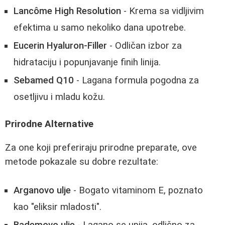
Lancôme High Resolution
- Krema sa vidljivim
efektima u samo nekoliko dana upotrebe.
Eucerin Hyaluron-Filler
- Odličan izbor za
hidrataciju i popunjavanje finih linija.
Sebamed Q10
- Lagana formula pogodna za
osetljivu i mladu kožu.
Prirodne Alternative
Za one koji preferiraju prirodne preparate, ove
metode pokazale su dobre rezultate:
Arganovo ulje
- Bogato vitaminom E, poznato
kao "eliksir mladosti".
Bademovo ulje
- Lagano se upija, odlično za