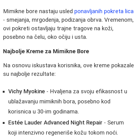
Mimikne bore nastaju usled
ponavljanih pokreta lica
- smejanja, mrgodenja, podizanja obrva. Vremenom,
ovi pokreti ostavljaju trajne tragove na koži,
posebno na čelu, oko očiju i usta.
Najbolje Kreme za Mimikne Bore
Na osnovu iskustava korisnika, ove kreme pokazale
su najbolje rezultate:
Vichy Myokine
- Hvaljena za svoju efikasnost u
ublažavanju mimiknih bora, posebno kod
korisnica u 30-im godinama.
Estée Lauder Advanced Night Repair
- Serum
koji intenzivno regeneriše kožu tokom noći.