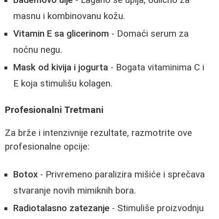
masnu i kombinovanu kožu.
Vitamin E sa glicerinom
- Domaći serum za
noćnu negu.
Mask od kivija i jogurta
- Bogata vitaminima C i
E koja stimulišu kolagen.
Profesionalni Tretmani
Za brže i intenzivnije rezultate, razmotrite ove
profesionalne opcije:
Botox
- Privremeno paralizira mišiće i sprečava
stvaranje novih mimiknih bora.
Radiotalasno zatezanje
- Stimuliše proizvodnju