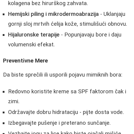
kolagena bez hirurškog zahvata.
Hemijski piling i mikrodermoabrazija
- Uklanjaju
gornji sloj mrtvih ćelija kože, stimulišući obnovu.
Hijaluronske terapije
- Popunjavaju bore i daju
volumenski efekat.
Preventivne Mere
Da biste sprečili ili usporili pojavu mimiknih bora:
Redovno koristite kreme sa SPF faktorom čak i
zimi.
Održavajte dobru hidrataciju - pijte dosta vode.
Izbegavajte pušenje i preterano sunčanje.
Vezbajte jogu za lice kako biste ojačali mišiće