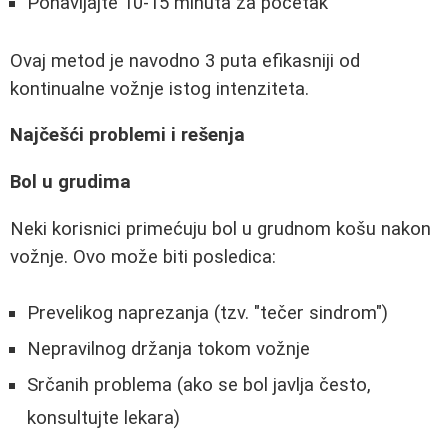
Ponavljajte 10-15 minuta za početak
Ovaj metod je navodno 3 puta efikasniji od
kontinualne vožnje istog intenziteta.
Najčešći problemi i rešenja
Bol u grudima
Neki korisnici primećuju bol u grudnom košu nakon
vožnje. Ovo može biti posledica:
Prevelikog naprezanja (tzv. "tečer sindrom")
Nepravilnog držanja tokom vožnje
Srčanih problema (ako se bol javlja često,
konsultujte lekara)