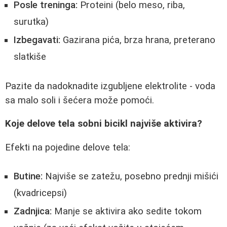
Posle treninga:
Proteini (belo meso, riba,
surutka)
Izbegavati:
Gazirana pića, brza hrana, preterano
slatkiše
Pazite da nadoknadite izgubljene elektrolite - voda
sa malo soli i šećera može pomoći.
Koje delove tela sobni bicikl najviše aktivira?
Efekti na pojedine delove tela:
Butine:
Najviše se zatežu, posebno prednji mišići
(kvadricepsi)
Zadnjica:
Manje se aktivira ako sedite tokom