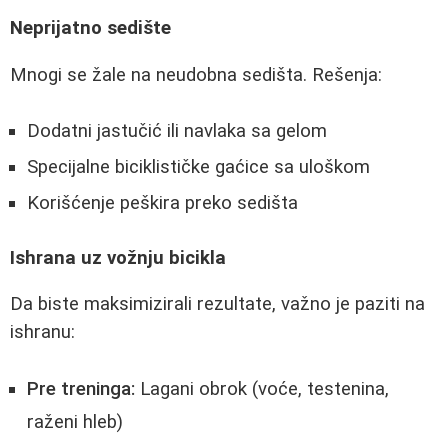
Neprijatno sedište
Mnogi se žale na neudobna sedišta. Rešenja:
Dodatni jastučić ili navlaka sa gelom
Specijalne biciklističke gaćice sa uloškom
Korišćenje peškira preko sedišta
Ishrana uz vožnju bicikla
Da biste maksimizirali rezultate, važno je paziti na
ishranu:
Pre treninga:
Lagani obrok (voće, testenina,
raženi hleb)