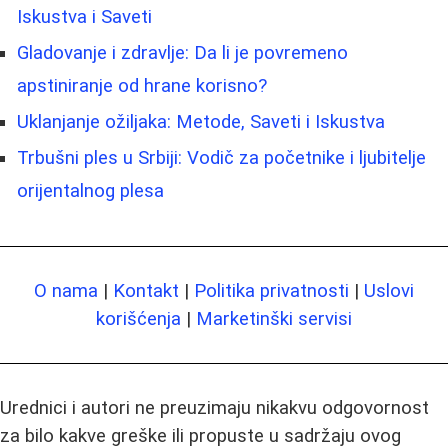
Iskustva i Saveti
Gladovanje i zdravlje: Da li je povremeno
apstiniranje od hrane korisno?
Uklanjanje ožiljaka: Metode, Saveti i Iskustva
Trbušni ples u Srbiji: Vodič za početnike i ljubitelje
orijentalnog plesa
O nama
|
Kontakt
|
Politika privatnosti
|
Uslovi
korišćenja
|
Marketinški servisi
Urednici i autori ne preuzimaju nikakvu odgovornost
za bilo kakve greške ili propuste u sadržaju ovog