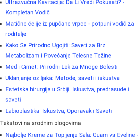
Ultrazvučna Kavitacija: Da Li Vredi Pokušati? -
Kompletan Vodič
Matične ćelije iz pupčane vrpce - potpuni vodič za
roditelje
Kako Se Prirodno Ugojiti: Saveti za Brz
Metabolizam i Povećanje Telesne Težine
Med i Cimet: Prirodni Lek za Mnoge Bolesti
Uklanjanje oziljaka: Metode, saveti i iskustva
Estetska hirurgija u Srbiji: Iskustva, predrasude i
saveti
Labioplastika: Iskustva, Oporavak i Saveti
Tekstovi na srodnim blogovima
Najbolje Kreme za Topljenje Sala: Guam vs Eveline -