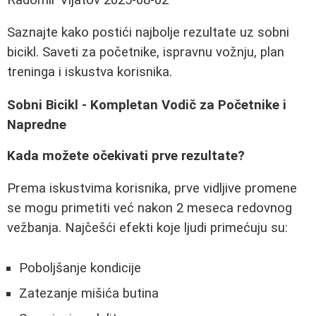
Saznajte kako postići najbolje rezultate uz sobni
bicikl. Saveti za početnike, ispravnu vožnju, plan
treninga i iskustva korisnika.
Sobni Bicikl - Kompletan Vodič za Početnike i
Napredne
Kada možete očekivati prve rezultate?
Prema iskustvima korisnika, prve vidljive promene
se mogu primetiti već nakon 2 meseca redovnog
vežbanja. Najčešći efekti koje ljudi primećuju su:
Poboljšanje kondicije
Zatezanje mišića butina