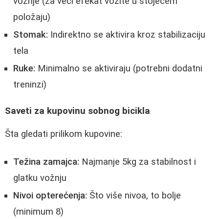
vožnje (za veći efekat vožite u stojećem
položaju)
Stomak:
Indirektno se aktivira kroz stabilizaciju
tela
Ruke:
Minimalno se aktiviraju (potrebni dodatni
treninzi)
Saveti za kupovinu sobnog bicikla
Šta gledati prilikom kupovine:
Težina zamajca:
Najmanje 5kg za stabilnost i
glatku vožnju
Nivoi opterećenja:
Što više nivoa, to bolje
(minimum 8)