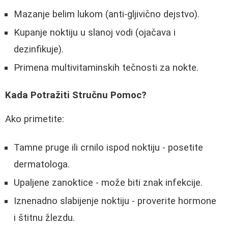
Mazanje belim lukom (anti-gljivično dejstvo).
Kupanje noktiju u slanoj vodi (ojačava i
dezinfikuje).
Primena multivitaminskih tečnosti za nokte.
Kada Potražiti Stručnu Pomoc?
Ako primetite:
Tamne pruge ili crnilo ispod noktiju - posetite
dermatologa.
Upaljene zanoktice - može biti znak infekcije.
Iznenadno slabijenje noktiju - proverite hormone
i štitnu žlezdu.