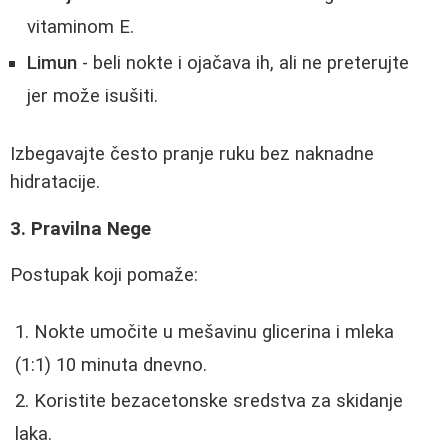
vitaminom E.
Limun
- beli nokte i ojačava ih, ali ne preterujte
jer može isušiti.
Izbegavajte često pranje ruku bez naknadne
hidratacije.
3. Pravilna Nege
Postupak koji pomaže:
Nokte umočite u mešavinu glicerina i mleka
(1:1) 10 minuta dnevno.
Koristite bezacetonske sredstva za skidanje
laka.