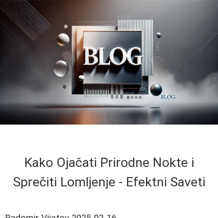
Kako Ojačati Prirodne Nokte i
Sprečiti Lomljenje - Efektni Saveti
Radomir Vijatov
2025-02-16