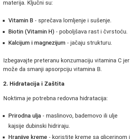
materija. Ključni su:
Vitamin B
- sprečava lomljenje i sušenje.
Biotin (Vitamin H)
- poboljšava rast i čvrstoću.
Kalcijum i magnezijum
- jačaju strukturu.
Izbegavajte preteranu konzumaciju vitamina C jer
može da smanji apsorpciju vitamina B.
2. Hidratacija i Zaštita
Noktima je potrebna redovna hidratacija:
Prirodna ulja
- maslinovo, bademovo ili ulje
kajsije dubinski hidriraju.
Hranjive kreme
- koristite kreme sa glicerinom i