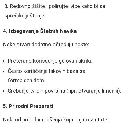
Redovno šišite i polirujte ivice kako bi se
sprečilo ljuštenje.
4. Izbegavanje Štetnih Navika
Neke stvari dodatno oštećuju nokte:
Preterano korišćenje gelova i akrila.
Često korišćenje lakovih baza sa
formaldehidom.
Grebanje tvrdih površina (npr. otvaranje limenki).
5. Prirodni Preparati
Neki od prirodnih rešenja koja daju rezultate: