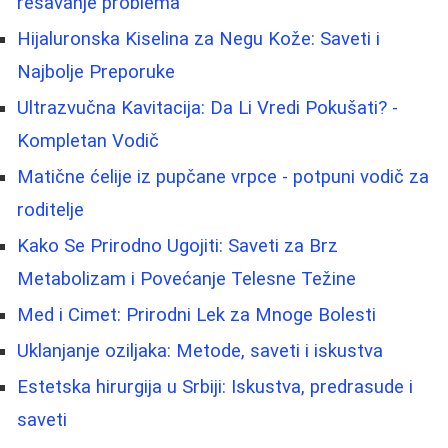
rešavanje problema
Hijaluronska Kiselina za Negu Kože: Saveti i
Najbolje Preporuke
Ultrazvučna Kavitacija: Da Li Vredi Pokušati? -
Kompletan Vodič
Matične ćelije iz pupčane vrpce - potpuni vodič za
roditelje
Kako Se Prirodno Ugojiti: Saveti za Brz
Metabolizam i Povećanje Telesne Težine
Med i Cimet: Prirodni Lek za Mnoge Bolesti
Uklanjanje oziljaka: Metode, saveti i iskustva
Estetska hirurgija u Srbiji: Iskustva, predrasude i
saveti