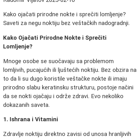
Kako ojačati prirodne nokte i sprečiti lomljenje?
Saveti za negu noktiju bez veštačkih nadogradnji.
Kako Ojačati Prirodne Nokte i Sprečiti
Lomljenje?
Mnoge osobe se suočavaju sa problemom
lomljivih, pucajućih ili ljuštećih noktiju. Bez obzira na
to da li su dugo koristile veštačke nokte ili imaju
prirodno slabu keratinsku strukturu, postoje načini
da se nokti ojačaju i održe zdravi. Evo nekoliko
dokazanih saveta.
1. Ishrana i Vitamini
Zdravlje noktiju direktno zavisi od unosa hranljivih