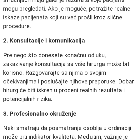
mogu pregledati. Ako je moguće, potražite realne
iskaze pacijenata koji su već prošli kroz slične
procedure.
2. Konsultacije i komunikacija
Pre nego što donesete konačnu odluku,
zakazivanje konsultacija sa više hirurga može biti
korisno. Razgovarajte sa njima o svojim
očekivanjima i poslušajte njihove preporuke. Dobar
hirurg će biti iskren u proceni realnih rezultata i
potencijalnih rizika.
3. Profesionalno okruženje
Neki smatraju da posmatranje osoblja u ordinaciji
može biti indikator kvaliteta. Međutim, važnije je