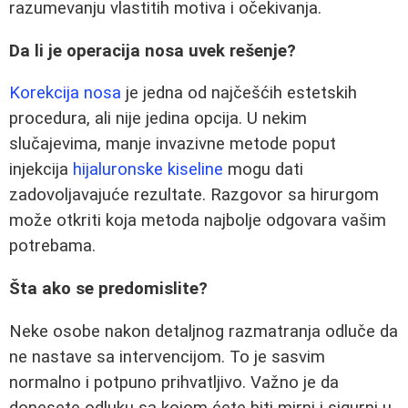
razumevanju vlastitih motiva i očekivanja.
Da li je operacija nosa uvek rešenje?
Korekcija nosa
je jedna od najčešćih estetskih
procedura, ali nije jedina opcija. U nekim
slučajevima, manje invazivne metode poput
injekcija
hijaluronske kiseline
mogu dati
zadovoljavajuće rezultate. Razgovor sa hirurgom
može otkriti koja metoda najbolje odgovara vašim
potrebama.
Šta ako se predomislite?
Neke osobe nakon detaljnog razmatranja odluče da
ne nastave sa intervencijom. To je sasvim
normalno i potpuno prihvatljivo. Važno je da
donesete odluku sa kojom ćete biti mirni i sigurni u