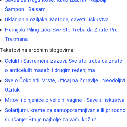
Šampon i Balsam
Uklanjanje oziljaka: Metode, saveti i iskustva
Hemijski Piling Lica: Sve Što Treba da Znate Pre
Tretmana
Tekstovi na srodnim blogovima
Celulit i Savremeni Izazovi: Sve što treba da znate
o anticelulit masaži i drugim rešenjima
Sve o Čokoladi: Vrste, Uticaj na Zdravlje i Neodoljivi
Užitak
Mitovi i činjenice o veličini vagine - Saveti i iskustva
Solarijumi, kreme za samopotamnjivanje ili prirodno
sunčanje: Šta je najbolje za vašu kožu?