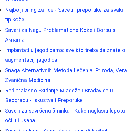
Najbolji piling za lice - Saveti i preporuke za svaki
tip kože
Saveti za Negu Problematične Kože i Borbu s
Aknama
Implantati u jagodicama: sve što treba da znate o
augmentaciji jagodica
Snaga Alternativnih Metoda Lečenja: Priroda, Vera i
Zvanična Medicina
Radiotalasno Skidanje Mladeža i Bradavica u
Beogradu - Iskustva i Preporuke
Saveti za savršenu šminku - Kako naglasiti lepotu
očiju i usana
Saveti za Negu Kose: Kako Izabrati Najbolji