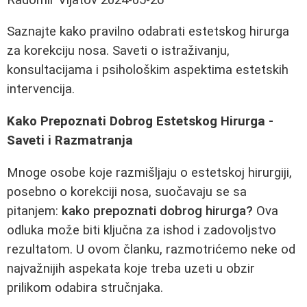
Saznajte kako pravilno odabrati estetskog hirurga
za korekciju nosa. Saveti o istraživanju,
konsultacijama i psihološkim aspektima estetskih
intervencija.
Kako Prepoznati Dobrog Estetskog Hirurga -
Saveti i Razmatranja
Mnoge osobe koje razmišljaju o estetskoj hirurgiji,
posebno o korekciji nosa, suočavaju se sa
pitanjem:
kako prepoznati dobrog hirurga?
Ova
odluka može biti ključna za ishod i zadovoljstvo
rezultatom. U ovom članku, razmotrićemo neke od
najvažnijih aspekata koje treba uzeti u obzir
prilikom odabira stručnjaka.