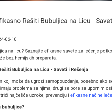
ikasno Rešiti Bubuljica na Licu - Savet
24-06-10
jica na licu? Saznajte efikasne savete za lečenje potko
ože bez hemijskih preparata.
ešiti Bubuljica na Licu - Saveti i Rešenja
em koji može da ugrozi samopouzdanje, posebno ako se
ko imaju problema sa njima, drugi se bore sa upornim o
ići najčešće uzroke, prevenciju i
efikasne načine leč
u bubuljice?