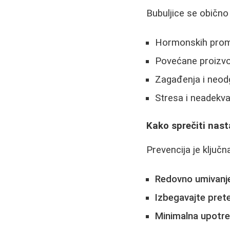
Bubuljice se obično 
Hormonskih prome
Povećane proizv
Zagađenja i neodg
Stresa i neadekva
Kako sprečiti nast
Prevencija je ključn
Redovno umivanj
Izbegavajte pret
Minimalna upotre