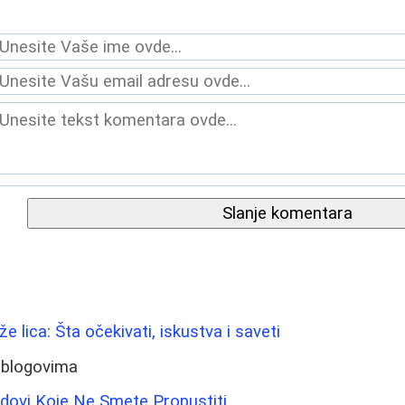
Slanje komentara
že lica: Šta očekivati, iskustva i saveti
 blogovima
ovi Koje Ne Smete Propustiti