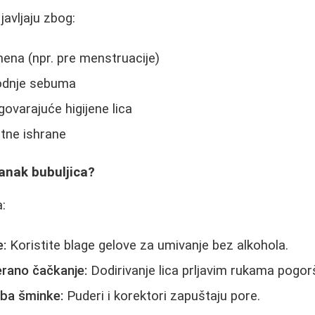
javljaju zbog:
na (npr. pre menstruacije)
odnje sebuma
ovarajuće higijene lica
tne ishrane
anak bubuljica?
a:
e:
Koristite blage gelove za umivanje bez alkohola.
erano čačkanje:
Dodirivanje lica prljavim rukama pogor
ba šminke:
Puderi i korektori zapuštaju pore.