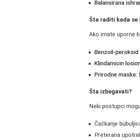
Balansirana ishra
Šta raditi kada se
Ako imate uporne bu
Benzoil-peroksid 
Klindamicin losion
Prirodne maske:
M
Šta izbegavati?
Neki postupci mogu 
Čačkanje bubuljic
Preterana upotreb