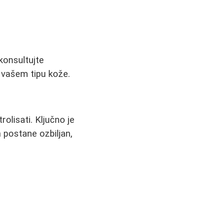
konsultujte
e vašem tipu kože.
rolisati. Ključno je
m postane ozbiljan,