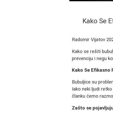
Kako Se Ef
Radomir Vijatov
20
Kako se rešiti bubul
prevenciju i negu k
Kako Se Efikasno R
Bubuljice su probl
Iako neki ljudi ret
članku ćemo razmotr
Zašto se pojavljuj