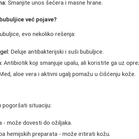
na:
Smanjite unos šećera i masne hrane.
 bubuljice već pojave?
buljice, evo nekoliko rešenja:
gel:
Deluje antibakterijski i suši bubuljice.
:
Antibiotik koji smanjuje upalu, ali koristite ga uz opre
ed, aloe vera i aktivni ugalj pomažu u čišćenju kože.
pogoršati situaciju:
a - može dovesti do ožiljaka.
a hemijskih preparata - može iritirati kožu.