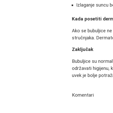
Izlaganje suncu b
Kada posetiti der
Ako se bubuljice ne
stručnjaka. Dermato
Zaključak
Bubuljice su normaln
održavati higijenu, 
uvek je bolje potra
Komentari