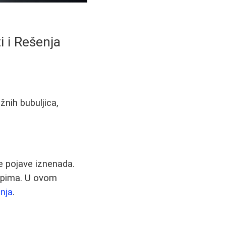
i i Rešenja
žnih bubuljica,
 pojave iznenada.
sipima. U ovom
enja
.