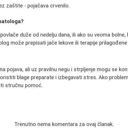
ez zaštite - pojačava crvenilo.
matologa?
 povlače duže od nedelju dana, ili ako su veoma bolne, 
log može prepisati jače lekove ili terapije prilagođen
a pojava, ali uz pravilnu negu i strpljenje mogu se kont
koristiti blage preparate i izbegavati stres. Ako proble
žiti stručnu pomoć.
Trenutno nema komentara za ovaj članak.