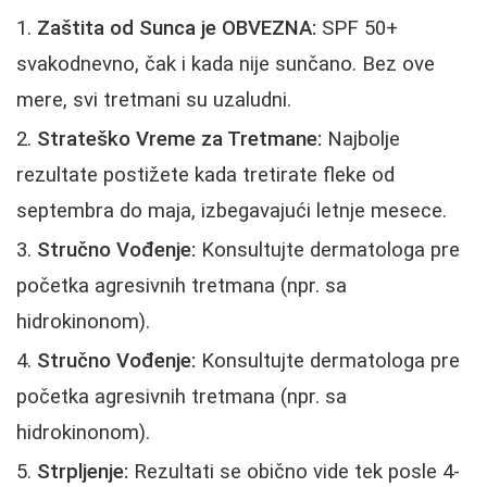
Zaštita od Sunca je OBVEZNA:
SPF 50+
svakodnevno, čak i kada nije sunčano. Bez ove
mere, svi tretmani su uzaludni.
Strateško Vreme za Tretmane:
Najbolje
rezultate postižete kada tretirate fleke od
septembra do maja, izbegavajući letnje mesece.
Stručno Vođenje:
Konsultujte dermatologa pre
početka agresivnih tretmana (npr. sa
hidrokinonom).
Stručno Vođenje:
Konsultujte dermatologa pre
početka agresivnih tretmana (npr. sa
hidrokinonom).
Strpljenje:
Rezultati se obično vide tek posle 4-