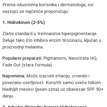
Prema iskustvima korisnika i dermatologa, ovi
sastojci se najčešće preporučuju:
1. Hidrokinon (2-5%)
Zlatni standard u tretmanima hiperpigmentacije.
Deluje tako što inhibira enzim tirozinazu, ključan u
proizvodnji melanina.
Popularni preparati:
Pigmanorm, Neostrata HQ,
Fade Out (stara formula)
Napomena:
Može izazvati iritaciju, crvenilo i
povećanu osetljivost. Koristiti samo uveče tokom
hladnijih meseci (jesen-zima) uz obavezan SPF 50+
danju.