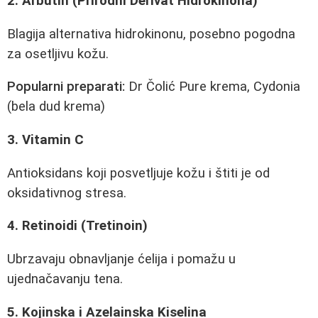
2. Arbutin (Prirodni Derivat Hidrokinona)
Blagija alternativa hidrokinonu, posebno pogodna
za osetljivu kožu.
Popularni preparati:
Dr Čolić Pure krema, Cydonia
(bela dud krema)
3. Vitamin C
Antioksidans koji posvetljuje kožu i štiti je od
oksidativnog stresa.
4. Retinoidi (Tretinoin)
Ubrzavaju obnavljanje ćelija i pomažu u
ujednačavanju tena.
5. Kojinska i Azelainska Kiselina