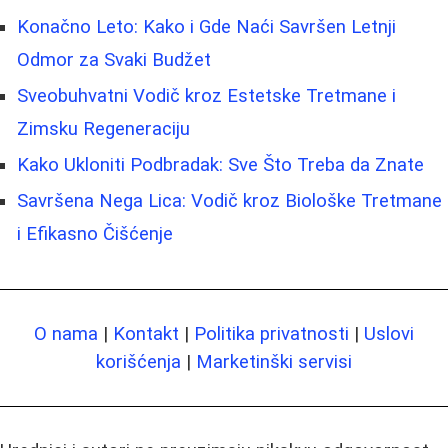
Konačno Leto: Kako i Gde Naći Savršen Letnji
Odmor za Svaki Budžet
Sveobuhvatni Vodič kroz Estetske Tretmane i
Zimsku Regeneraciju
Kako Ukloniti Podbradak: Sve Što Treba da Znate
Savršena Nega Lica: Vodič kroz Biološke Tretmane
i Efikasno Čišćenje
O nama
|
Kontakt
|
Politika privatnosti
|
Uslovi
korišćenja
|
Marketinški servisi