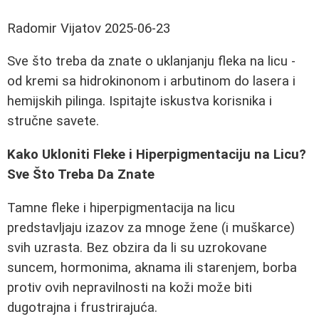
Radomir Vijatov
2025-06-23
Sve što treba da znate o uklanjanju fleka na licu -
od kremi sa hidrokinonom i arbutinom do lasera i
hemijskih pilinga. Ispitajte iskustva korisnika i
stručne savete.
Kako Ukloniti Fleke i Hiperpigmentaciju na Licu?
Sve Što Treba Da Znate
Tamne fleke i hiperpigmentacija na licu
predstavljaju izazov za mnoge žene (i muškarce)
svih uzrasta. Bez obzira da li su uzrokovane
suncem, hormonima, aknama ili starenjem, borba
protiv ovih nepravilnosti na koži može biti
dugotrajna i frustrirajuća.