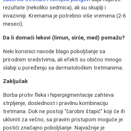
rezultate (nekoliko sedmica), ali su skuplji i
invazivniji. Kremama je potrebno više vremena (2-6
meseci).
Da li domaći lekovi (limun, sirće, med) pomažu?
Neki korisnici navode blago poboljšanje sa
prirodnim sredstvima, ali efekti su obično mnogo
slabiji u poređenju sa dermatološkim tretmanima.
Zaključak
Borba protiv fleka i hiperpigmentacije zahteva
strpljenje, doslednost i pravilnu kombinaciju
tretmana. Dok ne postoji "čarobni štapić" koji će ih
ukloniti za večno, sa pravim pristupom moguće je
postići značajno poboljšanje. Najvažnije je