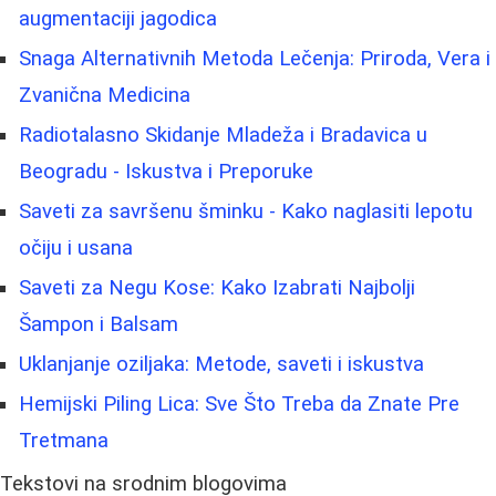
augmentaciji jagodica
Snaga Alternativnih Metoda Lečenja: Priroda, Vera i
Zvanična Medicina
Radiotalasno Skidanje Mladeža i Bradavica u
Beogradu - Iskustva i Preporuke
Saveti za savršenu šminku - Kako naglasiti lepotu
očiju i usana
Saveti za Negu Kose: Kako Izabrati Najbolji
Šampon i Balsam
Uklanjanje oziljaka: Metode, saveti i iskustva
Hemijski Piling Lica: Sve Što Treba da Znate Pre
Tretmana
Tekstovi na srodnim blogovima