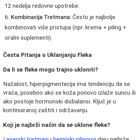
12 nedelja redovne upotrebe.
Kombinacija Tretmana:
Često je najbolje
kombinovati više pristupa (npr. krema + piling +
oralni suplementi).
Česta Pitanja o Uklanjanju Fleka
Da li se fleke mogu trajno ukloniti?
Nažalost, hiperpigmentacija ima tendenciju da se
vraća, posebno ako se koža ponovo izlaže suncu ili
ako postoje hormonski disbalansi. Ključ je u
kontinuiranoj zaštiti i održavanju.
Koji je najbrži način da se uklone fleke?
Laserski tretmani
i
hemijski pilingovi
daju najbrže