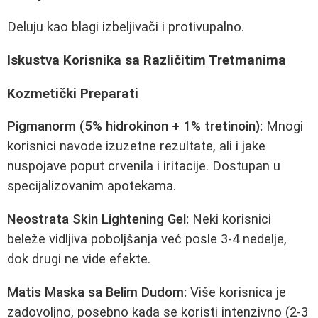
Deluju kao blagi izbeljivači i protivupalno.
Iskustva Korisnika sa Različitim Tretmanima
Kozmetički Preparati
Pigmanorm (5% hidrokinon + 1% tretinoin):
Mnogi
korisnici navode izuzetne rezultate, ali i jake
nuspojave poput crvenila i iritacije. Dostupan u
specijalizovanim apotekama.
Neostrata Skin Lightening Gel:
Neki korisnici
beleže vidljiva poboljšanja već posle 3-4 nedelje,
dok drugi ne vide efekte.
Matis Maska sa Belim Dudom:
Više korisnica je
zadovoljno, posebno kada se koristi intenzivno (2-3