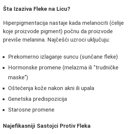
Šta Izaziva Fleke na Licu?
Hiperpigmentacija nastaje kada melanociti (ćelije
koje proizvode pigment) počnu da proizvode
previše melanina. Najčešći uzroci uključuju:
Prekomerno izlaganje suncu (sunčane fleke)
Hormonske promene (melazma ili "trudničke
maske")
Oštećenja kože nakon akni ili upala
Genetska predispozicija
Starosne promene
Najefikasniji Sastojci Protiv Fleka