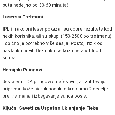
puta nedeljno po 30-60 minuta).
Laserski Tretmani
IPL i frakcioni laser pokazali su dobre rezultate kod
nekih korisnika, ali su skupi (150-250€ po tretmanu)
i obično je potrebno više sesija. Postoji rizik od
nastanka novih fleka ako se koža ne zaštiti od
sunca.
Hemijski Pilingovi
Jessner i TCA pilingovi su efektivni, ali zahtevaju
pripremu kože hidrokinonskim kremama 2 nedelje
pre tretmana i izbegavanje sunca posle.
Ključni Saveti za Uspešno Uklanjanje Fleka