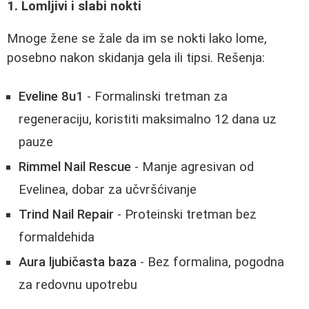
1. Lomljivi i slabi nokti
Mnoge žene se žale da im se nokti lako lome,
posebno nakon skidanja gela ili tipsi. Rešenja:
Eveline 8u1
- Formalinski tretman za
regeneraciju, koristiti maksimalno 12 dana uz
pauze
Rimmel Nail Rescue
- Manje agresivan od
Evelinea, dobar za učvršćivanje
Trind Nail Repair
- Proteinski tretman bez
formaldehida
Aura ljubičasta baza
- Bez formalina, pogodna
za redovnu upotrebu