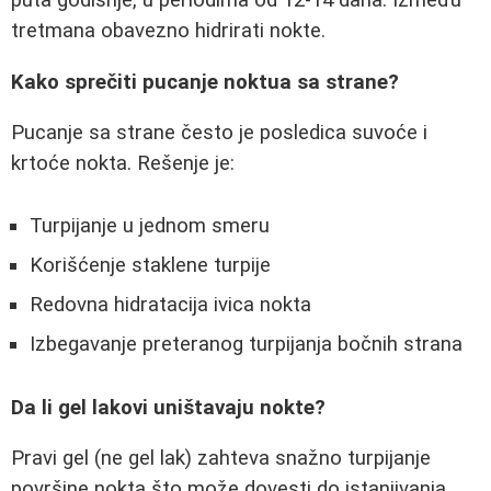
puta godišnje, u periodima od 12-14 dana. Između
tretmana obavezno hidrirati nokte.
Kako sprečiti pucanje noktua sa strane?
Pucanje sa strane često je posledica suvoće i
krtoće nokta. Rešenje je:
Turpijanje u jednom smeru
Korišćenje staklene turpije
Redovna hidratacija ivica nokta
Izbegavanje preteranog turpijanja bočnih strana
Da li gel lakovi uništavaju nokte?
Pravi gel (ne gel lak) zahteva snažno turpijanje
površine nokta što može dovesti do istanjivanja.