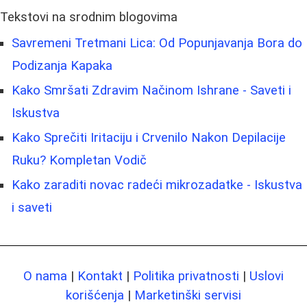
Tekstovi na srodnim blogovima
Savremeni Tretmani Lica: Od Popunjavanja Bora do
Podizanja Kapaka
Kako Smršati Zdravim Načinom Ishrane - Saveti i
Iskustva
Kako Sprečiti Iritaciju i Crvenilo Nakon Depilacije
Ruku? Kompletan Vodič
Kako zaraditi novac radeći mikrozadatke - Iskustva
i saveti
O nama
|
Kontakt
|
Politika privatnosti
|
Uslovi
korišćenja
|
Marketinški servisi