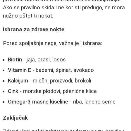
Ako se pravilno skida i ne koristi predugo, ne mora
nužno oštetiti nokat.
Ishrana za zdrave nokte
Pored spoljašnje nege, važna je i ishrana:
Biotin
- jaja, orasi, losos
Vitamin E
- bademi, špinat, avokado
Kalcijum
- mlečni proizvodi, brokoli
Cink
- morske plodovi, pšenične klice
Omega-3 masne kiseline
- riba, laneno seme
Zaključak