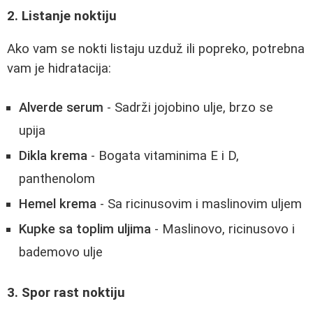
2. Listanje noktiju
Ako vam se nokti listaju uzduž ili popreko, potrebna
vam je hidratacija:
Alverde serum
- Sadrži jojobino ulje, brzo se
upija
Dikla krema
- Bogata vitaminima E i D,
panthenolom
Hemel krema
- Sa ricinusovim i maslinovim uljem
Kupke sa toplim uljima
- Maslinovo, ricinusovo i
bademovo ulje
3. Spor rast noktiju