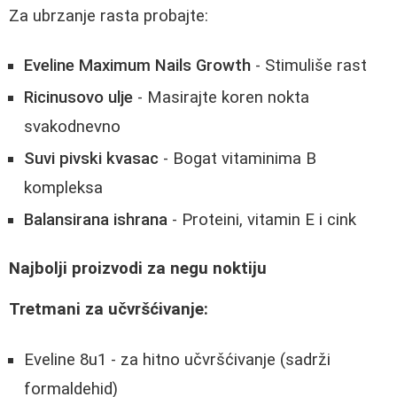
Za ubrzanje rasta probajte:
Eveline Maximum Nails Growth
- Stimuliše rast
Ricinusovo ulje
- Masirajte koren nokta
svakodnevno
Suvi pivski kvasac
- Bogat vitaminima B
kompleksa
Balansirana ishrana
- Proteini, vitamin E i cink
Najbolji proizvodi za negu noktiju
Tretmani za učvršćivanje:
Eveline 8u1 - za hitno učvršćivanje (sadrži
formaldehid)