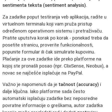
sentimenta teksta (sentiment analysis)
.
Za zadatke poput testiranja veb aplikacija, radite u
virtuelnom terminalu koji vam pruža pristup
određenom operativnom sistemu i pretraživaču.
Pratite uputstva korak po korak - ponekad treba da
posetite stranicu, proverite funkcionalnosti,
popunite formular ili čak simulirate kupovinu.
Plaćanje za ove zadatke ide preko platforme na
kojoj ste pronašli posao (npr. ClixSense, Neobux), a
novac se najčešće isplaćuje na PayPal.
Važno je napomenuti da je
tačnost (accuracy)
i
dalje ključna. Iako platforme sada često
automatski isplaćuju zadatke bez neposredne
povratne informacije o greškama, autor zadatka