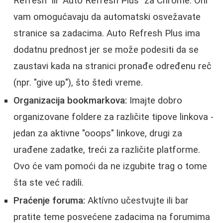
Refresh" ili "Auto Refresh Plus" za Chrome. Oni
vam omogućavaju da automatski osvežavate
stranice sa zadacima. Auto Refresh Plus ima
dodatnu prednost jer se može podesiti da se
zaustavi kada na stranici pronađe određenu reč
(npr. "give up"), što štedi vreme.
Organizacija bookmarkova:
Imajte dobro
organizovane foldere za različite tipove linkova -
jedan za aktivne "ooops" linkove, drugi za
urađene zadatke, treći za različite platforme.
Ovo će vam pomoći da ne izgubite trag o tome
šta ste već radili.
Praćenje foruma:
Aktívno učestvujte ili bar
pratite teme posvećene zadacima na forumima