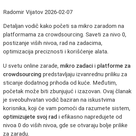
Radomir Vijatov
2026-02-07
Detaljan vodič kako početi sa mikro zaradom na
platformama za crowdsourcing. Saveti za nivo 0,
postizanje viših nivoa, rad na zadacima,
optimizacija preciznosti i korišćenje alata.
U svetu online zarade,
mikro zadaci
i
platforme za
crowdsourcing
predstavljaju izvanrednu priliku za
sticanje dodatnog prihoda od kuće. Međutim,
početak može biti zbunjujuć i izazovan. Ovaj članak
je sveobuhvatan vodič baziran na iskustvima
korisnika, koji će vam pomoći da razumete sistem,
optimizujete svoj rad
i efikasno napredujete od
nivoa 0 do viših nivoa, gde se otvaraju bolje prilike
za zaradu.