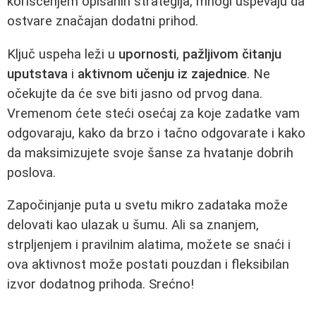
korišćenjem opisanih strategija, mnogi uspevaju da
ostvare značajan dodatni prihod.
Ključ uspeha leži u
upornosti
,
pažljivom čitanju
uputstava
i
aktivnom učenju iz zajednice
. Ne
očekujte da će sve biti jasno od prvog dana.
Vremenom ćete steći osećaj za koje zadatke vam
odgovaraju, kako da brzo i tačno odgovarate i kako
da maksimizujete svoje šanse za hvatanje dobrih
poslova.
Započinjanje puta u svetu mikro zadataka može
delovati kao ulazak u šumu. Ali sa znanjem,
strpljenjem i pravilnim alatima, možete se snaći i
ova aktivnost može postati pouzdan i fleksibilan
izvor dodatnog prihoda. Srećno!