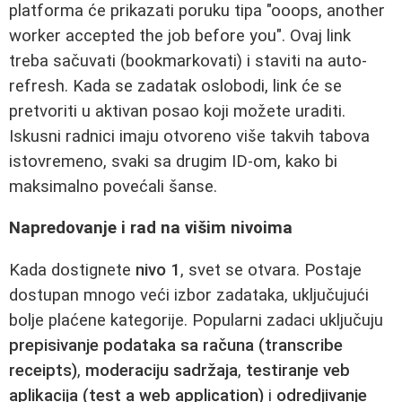
platforma će prikazati poruku tipa "ooops, another
worker accepted the job before you". Ovaj link
treba sačuvati (bookmarkovati) i staviti na auto-
refresh. Kada se zadatak oslobodi, link će se
pretvoriti u aktivan posao koji možete uraditi.
Iskusni radnici imaju otvoreno više takvih tabova
istovremeno, svaki sa drugim ID-om, kako bi
maksimalno povećali šanse.
Napredovanje i rad na višim nivoima
Kada dostignete
nivo 1
, svet se otvara. Postaje
dostupan mnogo veći izbor zadataka, uključujući
bolje plaćene kategorije. Popularni zadaci uključuju
prepisivanje podataka sa računa (transcribe
receipts)
,
moderaciju sadržaja
,
testiranje veb
aplikacija (test a web application)
i
odredjivanje