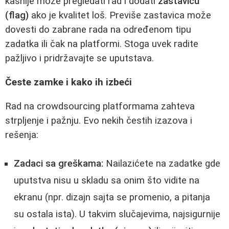
kasnije može pregledati rad i dodati
zastavicu
(flag)
ako je kvalitet loš. Previše zastavica može
dovesti do zabrane rada na određenom tipu
zadatka ili čak na platformi. Stoga uvek radite
pažljivo i pridržavajte se uputstava.
Česte zamke i kako ih izbeći
Rad na crowdsourcing platformama zahteva
strpljenje i pažnju. Evo nekih čestih izazova i
rešenja:
Zadaci sa greškama:
Nailazićete na zadatke gde
uputstva nisu u skladu sa onim što vidite na
ekranu (npr. dizajn sajta se promenio, a pitanja
su ostala ista). U takvim slučajevima, najsigurnije