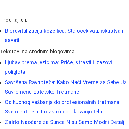
Pročitajte i...
Biorevitalizacija kože lica: Šta očekivati, iskustva i
saveti
Tekstovi na srodnim blogovima
Ljubav prema jezicima: Priče, strasti i izazovi
poliglota
Savršena Ravnoteža: Kako Naći Vreme za Sebe Uz
Savremene Estetske Tretmane
Od kućnog vežbanja do profesionalnih tretmana:
Sve o anticelulit masaži i oblikovanju tela
Zašto Naočare za Sunce Nisu Samo Modni Detalj