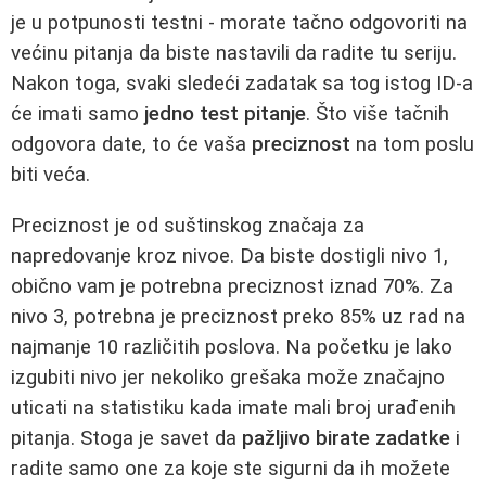
je u potpunosti testni - morate tačno odgovoriti na
većinu pitanja da biste nastavili da radite tu seriju.
Nakon toga, svaki sledeći zadatak sa tog istog ID-a
će imati samo
jedno test pitanje
. Što više tačnih
odgovora date, to će vaša
preciznost
na tom poslu
biti veća.
Preciznost je od suštinskog značaja za
napredovanje kroz nivoe. Da biste dostigli nivo 1,
obično vam je potrebna preciznost iznad 70%. Za
nivo 3, potrebna je preciznost preko 85% uz rad na
najmanje 10 različitih poslova. Na početku je lako
izgubiti nivo jer nekoliko grešaka može značajno
uticati na statistiku kada imate mali broj urađenih
pitanja. Stoga je savet da
pažljivo birate zadatke
i
radite samo one za koje ste sigurni da ih možete