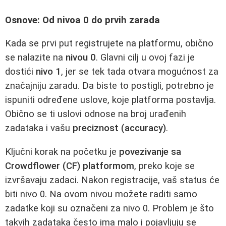
Osnove: Od nivoa 0 do prvih zarada
Kada se prvi put registrujete na platformu, obično
se nalazite na
nivou 0
. Glavni cilj u ovoj fazi je
dostići
nivo 1
, jer se tek tada otvara mogućnost za
značajniju zaradu. Da biste to postigli, potrebno je
ispuniti određene uslove, koje platforma postavlja.
Obično se ti uslovi odnose na broj urađenih
zadataka i vašu
preciznost (accuracy)
.
Ključni korak na početku je
povezivanje sa
Crowdflower (CF) platformom
, preko koje se
izvršavaju zadaci. Nakon registracije, vaš status će
biti nivo 0. Na ovom nivou možete raditi samo
zadatke koji su označeni za nivo 0. Problem je što
takvih zadataka često ima malo i pojavljuju se