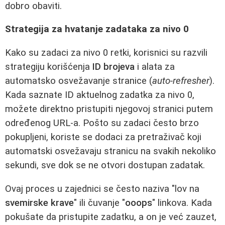
dobro obaviti.
Strategija za hvatanje zadataka za nivo 0
Kako su zadaci za nivo 0 retki, korisnici su razvili
strategiju korišćenja
ID brojeva
i alata za
automatsko osvežavanje stranice (
auto-refresher
).
Kada saznate ID aktuelnog zadatka za nivo 0,
možete direktno pristupiti njegovoj stranici putem
određenog URL-a. Pošto su zadaci često brzo
pokupljeni, koriste se dodaci za pretraživač koji
automatski osvežavaju stranicu na svakih nekoliko
sekundi, sve dok se ne otvori dostupan zadatak.
Ovaj proces u zajednici se često naziva "lov na
svemirske krave
" ili čuvanje "
ooops
" linkova. Kada
pokušate da pristupite zadatku, a on je već zauzet,