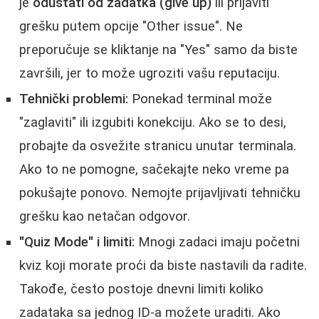
je
odustati od zadatka (give up)
ili prijaviti
grešku putem opcije "Other issue". Ne
preporučuje se kliktanje na "Yes" samo da biste
završili, jer to može ugroziti vašu reputaciju.
Tehnički problemi:
Ponekad terminal može
"zaglaviti" ili izgubiti konekciju. Ako se to desi,
probajte da osvežite stranicu unutar terminala.
Ako to ne pomogne, sačekajte neko vreme pa
pokušajte ponovo. Nemojte prijavljivati tehničku
grešku kao netačan odgovor.
"Quiz Mode" i limiti:
Mnogi zadaci imaju početni
kviz koji morate proći da biste nastavili da radite.
Takođe, često postoje dnevni limiti koliko
zadataka sa jednog ID-a možete uraditi. Ako