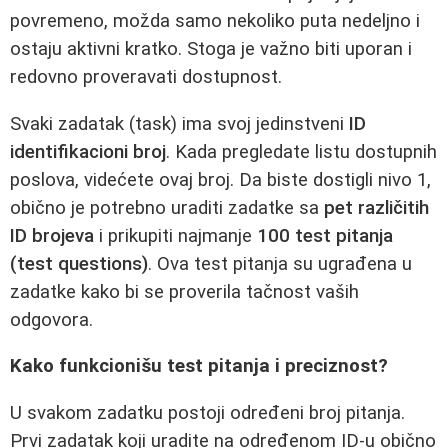
povremeno, možda samo nekoliko puta nedeljno i
ostaju aktivni kratko. Stoga je važno biti uporan i
redovno proveravati dostupnost.
Svaki zadatak (task) ima svoj jedinstveni
ID
identifikacioni broj
. Kada pregledate listu dostupnih
poslova, videćete ovaj broj. Da biste dostigli nivo 1,
obično je potrebno uraditi zadatke sa
pet različitih
ID brojeva
i prikupiti najmanje
100 test pitanja
(test questions)
. Ova test pitanja su ugrađena u
zadatke kako bi se proverila tačnost vaših
odgovora.
Kako funkcionišu test pitanja i preciznost?
U svakom zadatku postoji određeni broj pitanja.
Prvi zadatak koji uradite na određenom ID-u obično