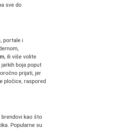
 pa sve do
, portale i
odernom,
om
, ili više volite
 jarkih boja poput
ročno prijati, jer
ne pločice, raspored
 brendovi kao što
etika. Popularne su