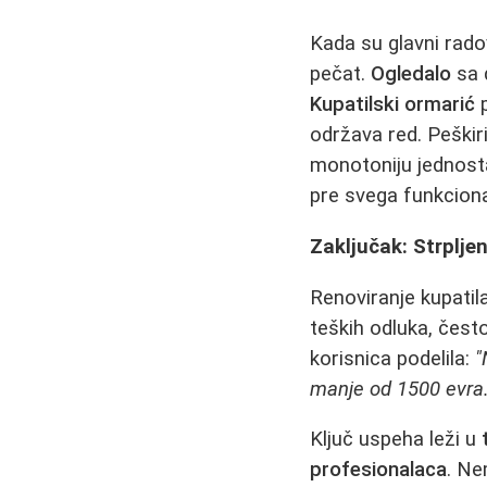
Kada su glavni radov
pečat.
Ogledalo
sa 
Kupatilski ormarić
p
održava red. Peškir
monotoniju jednosta
pre svega funkciona
Zaključak: Strplje
Renoviranje kupatil
teških odluka, čest
korisnica podelila:
"
manje od 1500 evra..
Ključ uspeha leži u
profesionalaca
. Ne