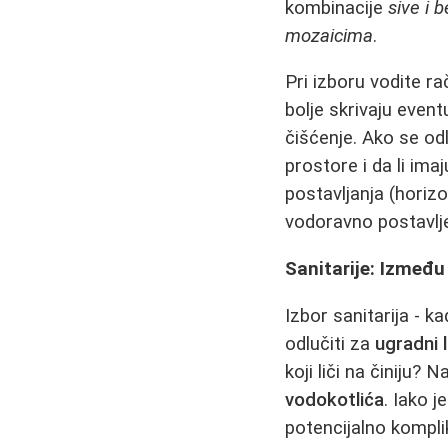
kombinacije
sive i b
mozaicima
.
Pri izboru vodite ra
bolje skrivaju even
čišćenje. Ako se od
prostore i da li im
postavljanja (horizo
vodoravno postavlje
Sanitarije: Između
Izbor sanitarija - k
odlučiti za
ugradni 
koji liči na činiju
vodokotlića
. Iako 
potencijalno kompli