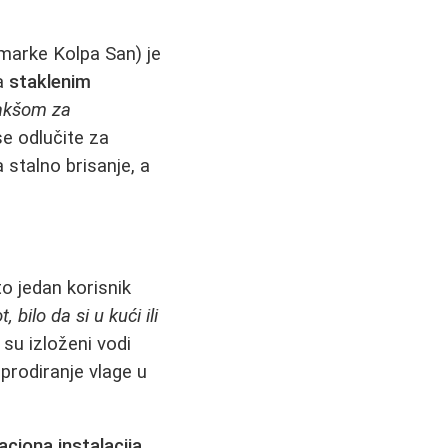
 marke Kolpa San) je
a
staklenim
akšom za
e odlučite za
stalno brisanje, a
to jedan korisnik
 bilo da si u kući ili
 su izloženi vodi
 prodiranje vlage u
aciona instalacija
,