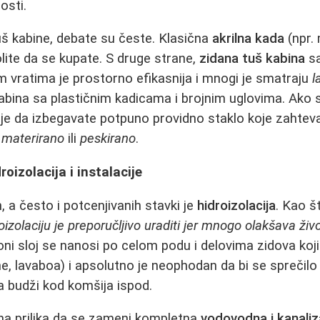
osti.
tuš kabine, debate su česte. Klasična
akrilna kada
(npr.
olite da se kupate. S druge strane,
zidana tuš kabina
s
nim vratima je prostorno efikasnija i mnogi je smatraju
l
abina sa plastičnim kadicama i brojnim uglovima. Ako s
je da izbegavate potpuno providno staklo koje zahteva 
e
materirano
ili
peskirano
.
droizolacija i instalacije
, a često i potcenjivanih stavki je
hidroizolacija
. Kao š
oizolaciju je preporučljivo uraditi jer mnogo olakšava život,
ni sloj se nanosi po celom podu i delovima zidova koji
ne, lavaboa) i apsolutno je neophodan da bi se sprečilo
va budži kod komšija ispod.
lna prilika da se zameni kompletna
vodovodna i kanaliz