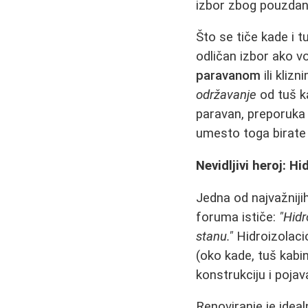
izbor zbog pouzdan
Što se tiče kade i 
odličan izbor ako v
paravanom
ili kliz
održavanje
od tuš k
paravan, preporuka 
umesto toga birat
Nevidljivi heroj: Hi
Jedna od najvažnijih
foruma ističe:
"Hidr
stanu."
Hidroizolacio
(oko kade, tuš kabi
konstrukciju i poja
Renoviranje je idea