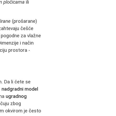
m pločicama
ili
irane
(prošarane)
ahtevaju češće
su pogodne za vlažne
Dimenzije i način
ciju prostora -
. Da li ćete se
a
nadgradni model
ama
ugradnog
ručuju zbog
jim okvirom je često