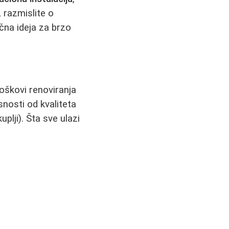
 razmislite o
ična ideja za brzo
oškovi renoviranja
isnosti od kvaliteta
plji). Šta sve ulazi