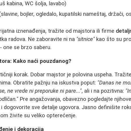
uš kabina, WC šolja, lavabo)
slavine, bojler, ogledalo, kupatilski nameštaj, držači, os
rijatna iznenađenja, tražite od majstora ili firme
detal
ka radova. Ne zaboravite ni na
"sitnice"
kao što su pro
 - one se brzo saberu.
tora: Kako naći pouzdanog?
tičniji korak. Dobar majstor je polovina uspeha. Traži
rumima. Obratite pažnju na iskustva poput:
"Danas ne mo
, ne vrede ni preporuke ni pare..."
, ali i na pozitivna:
"I
dličan."
Pre angažovanja, obavezno pogledajte njihove
 i dogovorite sve detalje ugovora. Jasno definišite rok
kom živite su veliko opterećenje.
đenje i dekoracija