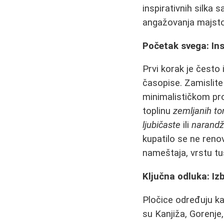
inspirativnih silka 
angažovanja majstor
Početak svega: Ins
Prvi korak je često i
časopise. Zamislite
minimalističkom pr
toplinu
zemljanih t
ljubičaste
ili
narandž
kupatilo se ne reno
nameštaja, vrstu tuš
Ključna odluka: Iz
Pločice određuju k
su Kanjiža, Gorenje,