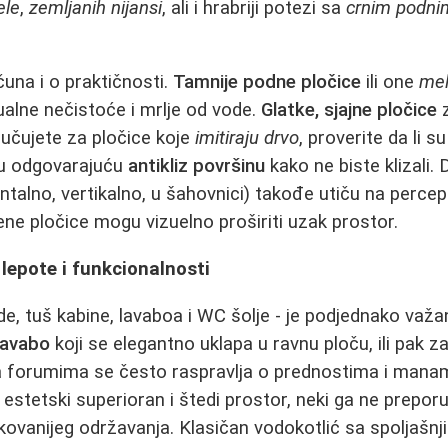
ele
,
zemljanih nijansi
, ali i hrabriji potezi sa
crnim podni
čuna i o praktičnosti.
Tamnije podne pločice
ili one
mel
tualne nečistoće i mrlje od vode.
Glatke, sjajne pločice
z
lučujete za pločice koje
imitiraju drvo
, proverite da li 
aju odgovarajuću
antikliz površinu
kako ne biste klizali. 
ntalno, vertikalno, u šahovnici) takođe utiču na percep
ne pločice mogu vizuelno proširiti uzak prostor.
 lepote i funkcionalnosti
ade, tuš kabine, lavaboa i WC šolje - je podjednako važan
lavabo
koji se elegantno uklapa u ravnu ploču, ili pak z
? Na forumima se često raspravlja o prednostima i man
je estetski superioran i štedi prostor, neki ga ne prepo
kovanijeg održavanja. Klasičan vodokotlić sa spoljašn