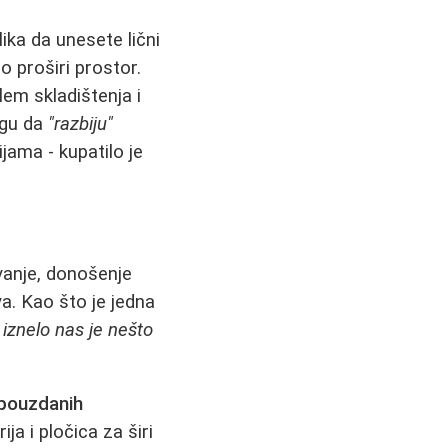
ika da unesete lični
 proširi prostor.
lem skladištenja i
ogu da
"razbiju"
jama - kupatilo je
ivanje, donošenje
a. Kao što je jedna
. iznelo nas je nešto
pouzdanih
ija i pločica za širi