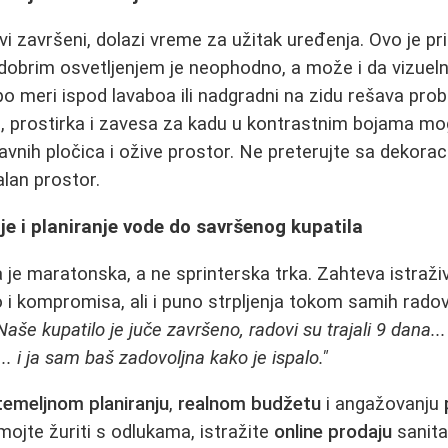
i završeni, dolazi vreme za užitak uređenja. Ovo je pril
dobrim osvetljenjem je neophodno, a može i da vizuelno
o meri ispod lavaboa ili nadgradni na zidu rešava prob
i, prostirka i zavesa za kadu u kontrastnim bojama m
vnih pločica i ožive prostor. Ne preterujte sa dekoraci
lan prostor.
nje i planiranje vode do savršenog kupatila
a je maratonska, a ne sprinterska trka. Zahteva istraž
o i kompromisa, ali i puno strpljenja tokom samih radov
Naše kupatilo je juče završeno, radovi su trajali 9 dana..
. i ja sam baš zadovoljna kako je ispalo."
temeljnom planiranju
,
realnom budžetu
i angažovanju
mojte žuriti s odlukama, istražite
online prodaju
sanitar