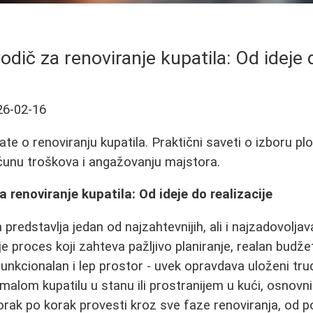
dič za renoviranje kupatila: Od ideje d
26-02-16
te o renoviranju kupatila. Praktični saveti o izboru ploč
računu troškova i angažovanju majstora.
 renoviranje kupatila: Od ideje do realizacije
 predstavlja jedan od najzahtevnijih, ali i najzadovolja
 proces koji zahteva pažljivo planiranje, realan budžet i
funkcionalan i lep prostor - uvek opravdava uloženi tru
 malom kupatilu u stanu ili prostranijem u kući, osnovni p
orak po korak provesti kroz sve faze renoviranja, od po