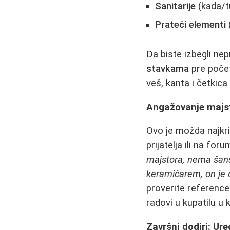
Sanitarije
(kada/t
Prateći elementi
(
Da biste izbegli nep
stavkama
pre počet
veš, kanta i četkica
Angažovanje majs
Ovo je možda najkri
prijatelja ili na fo
majstora, nema šanse
keramičarem, on je o
proverite reference
radovi u kupatilu u 
Završni dodiri: Ure