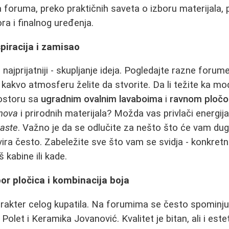
sa foruma, preko praktičnih saveta o izboru materijala,
a i finalnog uređenja.
piracija i zamisao
 najprijatniji - skupljanje ideja. Pogledajte razne forume
 kakvo atmosferu želite da stvorite. Da li težite ka m
ostoru sa
ugradnim ovalnim lavaboima
i
ravnom ploč
onova
i prirodnih materijala? Možda vas privlači energija
aste
. Važno je da se odlučite za nešto što će vam dugo
vira često. Zabeležite sve što vam se svidja - konkret
 kabine ili kade.
bor pločica i kombinacija boja
arakter celog kupatila. Na forumima se često spominju
 Polet i Keramika Jovanović. Kvalitet je bitan, ali i est