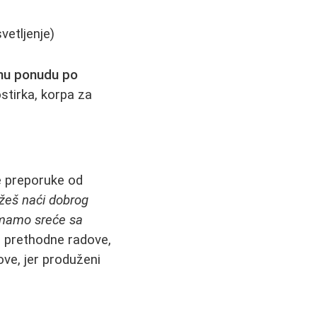
vetljenje)
jnu ponudu po
stirka, korpa za
te preporuke od
žeš naći dobrog
mamo sreće sa
 prethodne radove,
ove, jer produženi