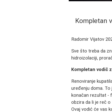
Kompletan vo
Radomir Vijatov
20
Sve što treba da zna
hidroizolaciji, pro
Kompletan vodič za
Renoviranje kupatila
uređenju doma. To je
konačan rezultat - 
obzira da li je reč o
Ovaj vodić će vas k