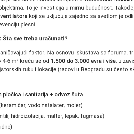
objektima. To je investicija u mirnu budućnost. Takođe,
a
ventilatora
koji se uključuje zajedno sa svetlom je odl
evenciju plesni.
 Šta sve treba uračunati?
aničavajući faktor. Na osnovu iskustava sa foruma, tr
ko 4-6 m² kreću se od
1.500 do 3.000 evra i više
, u zav
storskih ruku i lokacije (radovi u Beogradu su često sku
pločica i sanitarija + odvoz šuta
(keramičar, vodoinstalater, moler)
ntili, hidroizolacija, malter, lepak, fugmasa)
idne)