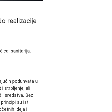
o realizacije
ica, sanitarija,
vajućih poduhvata u
 strpljenje, ali
d i sredstva. Bez
rincipi su isti.
četnih ideja i