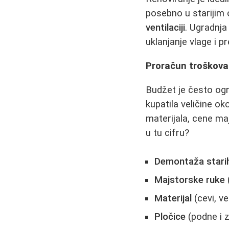
posebno u starijim 
ventilaciji
. Ugradnj
uklanjanje vlage i pr
Proračun troškova:
Budžet je često ogr
kupatila veličine o
materijala, cene maj
u tu cifru?
Demontaža starih 
Majstorske ruke
Materijal
(cevi, ve
Pločice
(podne i z