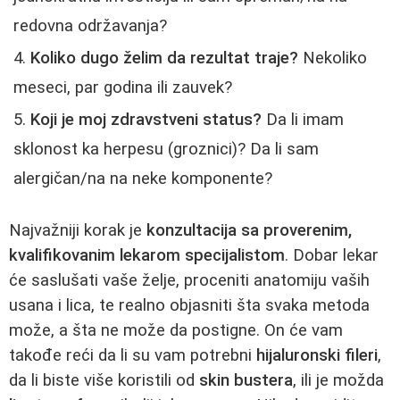
redovna održavanja?
Koliko dugo želim da rezultat traje?
Nekoliko
meseci, par godina ili zauvek?
Koji je moj zdravstveni status?
Da li imam
sklonost ka herpesu (groznici)? Da li sam
alergičan/na na neke komponente?
Najvažniji korak je
konzultacija sa proverenim,
kvalifikovanim lekarom specijalistom
. Dobar lekar
će saslušati vaše želje, proceniti anatomiju vaših
usana i lica, te realno objasniti šta svaka metoda
može, a šta ne može da postigne. On će vam
takođe reći da li su vam potrebni
hijaluronski fileri
,
da li biste više koristili od
skin bustera
, ili je možda