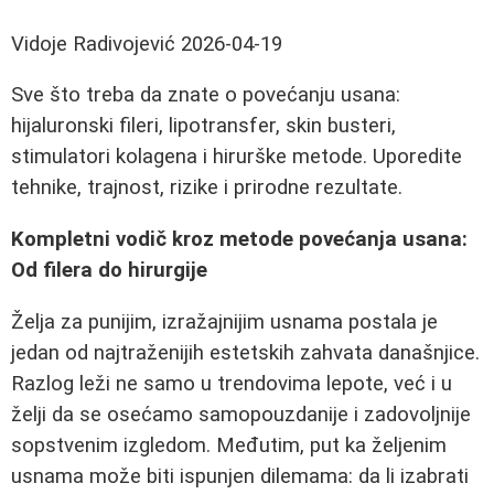
Vidoje Radivojević
2026-04-19
Sve što treba da znate o povećanju usana:
hijaluronski fileri, lipotransfer, skin busteri,
stimulatori kolagena i hirurške metode. Uporedite
tehnike, trajnost, rizike i prirodne rezultate.
Kompletni vodič kroz metode povećanja usana:
Od filera do hirurgije
Želja za punijim, izražajnijim usnama postala je
jedan od najtraženijih estetskih zahvata današnjice.
Razlog leži ne samo u trendovima lepote, već i u
želji da se osećamo samopouzdanije i zadovoljnije
sopstvenim izgledom. Međutim, put ka željenim
usnama može biti ispunjen dilemama: da li izabrati