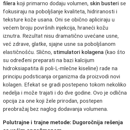
filera
koji primarno dodaju volumen,
skin busteri
se
fokusiraju na poboljšanje kvaliteta, hidriranosti i
teksture kože usana. Oni se obično apliciraju u
većem broju površnih injekcija, hraneći kožu
iznutra. Rezultat nisu dramatično uvećane usne,
već zdrave, glatke, sjajne usne sa poboljšanom
elastičnošću. Slično,
stimulatori kolagena
(kao što
su određeni preparati na bazi kalcijum
hidroksiapatita ili poli-L-mlečne kiseline) rade na
principu podsticanja organizma da proizvodi novi
kolagen. Efekat se gradi postepeno tokom nekoliko
nedelja i može trajati i do dve godine. Ovo je odlična
opcija za one koji žele prirodan, postepen
preobražaj bez naglog dodavanja volumena.
Polutrajne i trajne metode: Dugoročnija rešenja