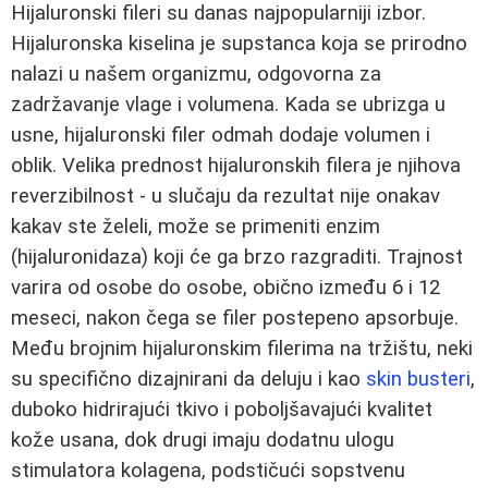
Hijaluronski fileri su danas najpopularniji izbor.
Hijaluronska kiselina je supstanca koja se prirodno
nalazi u našem organizmu, odgovorna za
zadržavanje vlage i volumena. Kada se ubrizga u
usne, hijaluronski filer odmah dodaje volumen i
oblik. Velika prednost hijaluronskih filera je njihova
reverzibilnost - u slučaju da rezultat nije onakav
kakav ste želeli, može se primeniti enzim
(hijaluronidaza) koji će ga brzo razgraditi. Trajnost
varira od osobe do osobe, obično između 6 i 12
meseci, nakon čega se filer postepeno apsorbuje.
Među brojnim hijaluronskim filerima na tržištu, neki
su specifično dizajnirani da deluju i kao
skin busteri
,
duboko hidrirajući tkivo i poboljšavajući kvalitet
kože usana, dok drugi imaju dodatnu ulogu
stimulatora kolagena, podstičući sopstvenu