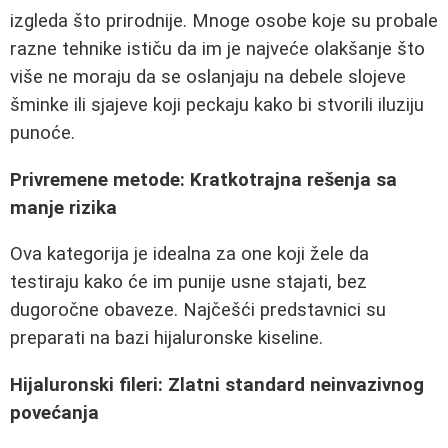
izgleda što prirodnije. Mnoge osobe koje su probale
razne tehnike ističu da im je najveće olakšanje što
više ne moraju da se oslanjaju na debele slojeve
šminke ili sjajeve koji peckaju kako bi stvorili iluziju
punoće.
Privremene metode: Kratkotrajna rešenja sa
manje rizika
Ova kategorija je idealna za one koji žele da
testiraju kako će im punije usne stajati, bez
dugoročne obaveze. Najčešći predstavnici su
preparati na bazi hijaluronske kiseline.
Hijaluronski fileri: Zlatni standard neinvazivnog
povećanja