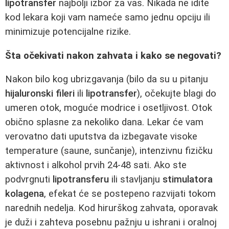
lipotransfer
najbolji izbor za vas. Nikada ne idite
kod lekara koji vam nameće samo jednu opciju ili
minimizuje potencijalne rizike.
Šta očekivati nakon zahvata i kako se negovati?
Nakon bilo kog ubrizgavanja (bilo da su u pitanju
hijaluronski fileri
ili
lipotransfer
), očekujte blagi do
umeren otok, moguće modrice i osetljivost. Otok
obično splasne za nekoliko dana. Lekar će vam
verovatno dati uputstva da izbegavate visoke
temperature (saune, sunčanje), intenzivnu fizičku
aktivnost i alkohol prvih 24-48 sati. Ako ste
podvrgnuti
lipotransferu
ili stavljanju
stimulatora
kolagena
, efekat će se postepeno razvijati tokom
narednih nedelja. Kod hirurškog zahvata, oporavak
je duži i zahteva posebnu pažnju u ishrani i oralnoj