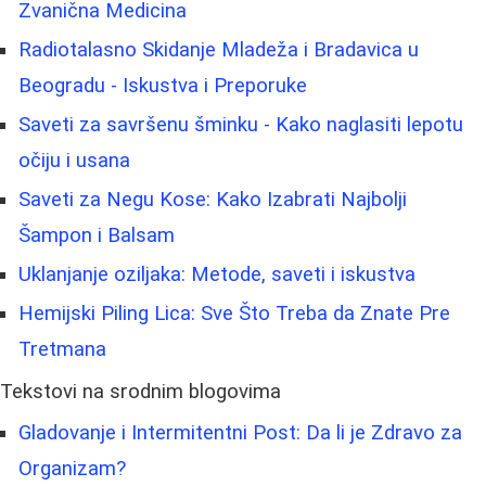
Zvanična Medicina
Radiotalasno Skidanje Mladeža i Bradavica u
Beogradu - Iskustva i Preporuke
Saveti za savršenu šminku - Kako naglasiti lepotu
očiju i usana
Saveti za Negu Kose: Kako Izabrati Najbolji
Šampon i Balsam
Uklanjanje oziljaka: Metode, saveti i iskustva
Hemijski Piling Lica: Sve Što Treba da Znate Pre
Tretmana
Tekstovi na srodnim blogovima
Gladovanje i Intermitentni Post: Da li je Zdravo za
Organizam?