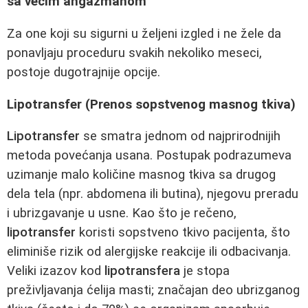
sa većim angažmanom
Za one koji su sigurni u željeni izgled i ne žele da
ponavljaju proceduru svakih nekoliko meseci,
postoje dugotrajnije opcije.
Lipotransfer (Prenos sopstvenog masnog tkiva)
Lipotransfer
se smatra jednom od najprirodnijih
metoda povećanja usana. Postupak podrazumeva
uzimanje malo količine masnog tkiva sa drugog
dela tela (npr. abdomena ili butina), njegovu preradu
i ubrizgavanje u usne. Kao što je rečeno,
lipotransfer
koristi sopstveno tkivo pacijenta, što
eliminiše rizik od alergijske reakcije ili odbacivanja.
Veliki izazov kod
lipotransfera
je stopa
preživljavanja ćelija masti; značajan deo ubrizganog