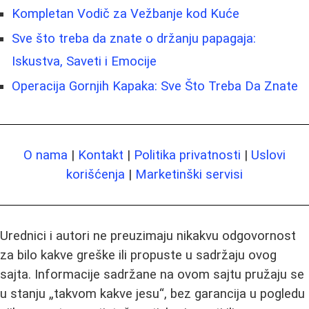
Kompletan Vodič za Vežbanje kod Kuće
Sve što treba da znate o držanju papagaja:
Iskustva, Saveti i Emocije
Operacija Gornjih Kapaka: Sve Što Treba Da Znate
O nama
|
Kontakt
|
Politika privatnosti
|
Uslovi
korišćenja
|
Marketinški servisi
Urednici i autori ne preuzimaju nikakvu odgovornost
za bilo kakve greške ili propuste u sadržaju ovog
sajta. Informacije sadržane na ovom sajtu pružaju se
u stanju „takvom kakve jesu“, bez garancija u pogledu