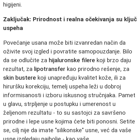
higijeni.
Zaključak: Prirodnost i realna očekivanja su ključ
uspeha
Povećanje usana može biti izvanredan način da
oživite svoj izgled i povratite samopouzdanje. Bilo
da se odlučite za
hijaluronske filere
koji brzo daju
rezultat, za
lipotransfer
kao prirodno rešenje, za
skin bustere
koji unapređuju kvalitet kože, ili za
hiruršku korekciju, temelj uspeha leži u dobroj
informisanosti i izboru iskusnog stručnjaka. Pamet
u glavu, strpljenje u postupku i umerenost u
željenom rezultatu - to su sastojci za savršeno
prirodne i lepe usne kojima ćete biti ponosni. Setite
se, cilj nije da imate "silikonske" usne, već da vaše
usne izgledaju najbolje - kao vaše.