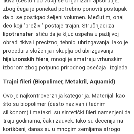
tkiva (često i do 70%) se organizam apsorbuje,
zbog čega je ponekad potrebno ponoviti postupak
da bi se postigao željeni volumen. Međutim, onaj
deo koji "preživi" postaje trajan. Stručnjaci za
lipotransfer
ističu da je ključ uspeha u pažljivoj
obradi tkiva i preciznoj tehnici ubrizgavanja. Iako je
procedura složenija i skuplja od ubrizgavanja
hijaluronskih filera
, mnogi je smatraju vrhunskim
izborom zbog potpuno prirodnog osećaja i izgleda.
Trajni fileri (Biopolimer, Metakril, Aquamid)
Ovo je najkontroverznija kategorija. Materijali kao
što su biopolimer (često nazivan i tečnim
silikonom) i metakril su sintetički fileri namenjeni da
traju godinama, čak i zauvek. Iako su decenijama
korišćeni, danas su u mnogim zemljama strogo