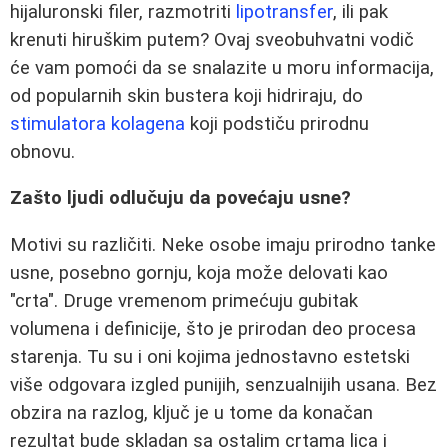
hijaluronski filer, razmotriti
lipotransfer
, ili pak
krenuti hiruškim putem? Ovaj sveobuhvatni vodič
će vam pomoći da se snalazite u moru informacija,
od popularnih skin bustera koji hidriraju, do
stimulatora kolagena
koji podstiču prirodnu
obnovu.
Zašto ljudi odlučuju da povećaju usne?
Motivi su različiti. Neke osobe imaju prirodno tanke
usne, posebno gornju, koja može delovati kao
"crta". Druge vremenom primećuju gubitak
volumena i definicije, što je prirodan deo procesa
starenja. Tu su i oni kojima jednostavno estetski
više odgovara izgled punijih, senzualnijih usana. Bez
obzira na razlog, ključ je u tome da konačan
rezultat bude skladan sa ostalim crtama lica i