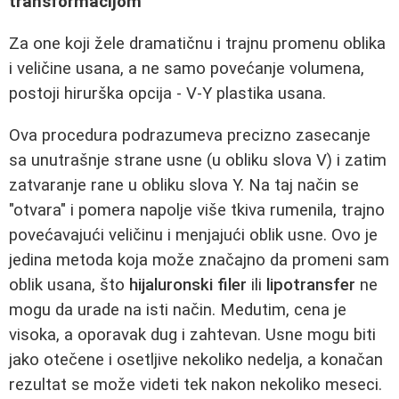
transformacijom
Za one koji žele dramatičnu i trajnu promenu oblika
i veličine usana, a ne samo povećanje volumena,
postoji hirurška opcija - V-Y plastika usana.
Ova procedura podrazumeva precizno zasecanje
sa unutrašnje strane usne (u obliku slova V) i zatim
zatvaranje rane u obliku slova Y. Na taj način se
"otvara" i pomera napolje više tkiva rumenila, trajno
povećavajući veličinu i menjajući oblik usne. Ovo je
jedina metoda koja može značajno da promeni sam
oblik usana, što
hijaluronski filer
ili
lipotransfer
ne
mogu da urade na isti način. Medutim, cena je
visoka, a oporavak dug i zahtevan. Usne mogu biti
jako otečene i osetljive nekoliko nedelja, a konačan
rezultat se može videti tek nakon nekoliko meseci.