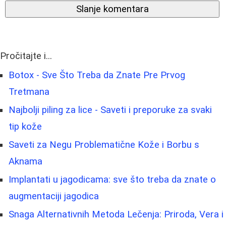
Slanje komentara
Pročitajte i...
Botox - Sve Što Treba da Znate Pre Prvog
Tretmana
Najbolji piling za lice - Saveti i preporuke za svaki
tip kože
Saveti za Negu Problematične Kože i Borbu s
Aknama
Implantati u jagodicama: sve što treba da znate o
augmentaciji jagodica
Snaga Alternativnih Metoda Lečenja: Priroda, Vera i