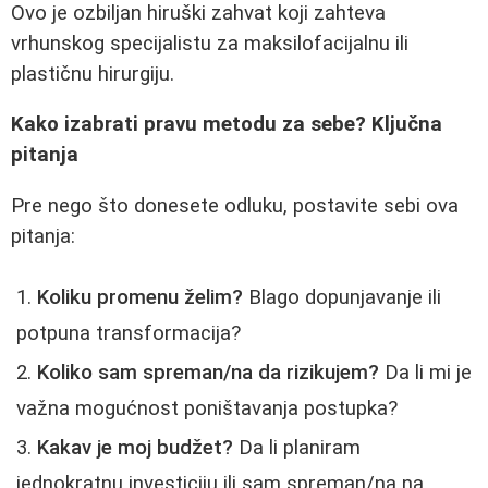
Ovo je ozbiljan hiruški zahvat koji zahteva
vrhunskog specijalistu za maksilofacijalnu ili
plastičnu hirurgiju.
Kako izabrati pravu metodu za sebe? Ključna
pitanja
Pre nego što donesete odluku, postavite sebi ova
pitanja:
Koliku promenu želim?
Blago dopunjavanje ili
potpuna transformacija?
Koliko sam spreman/na da rizikujem?
Da li mi je
važna mogućnost poništavanja postupka?
Kakav je moj budžet?
Da li planiram
jednokratnu investiciju ili sam spreman/na na