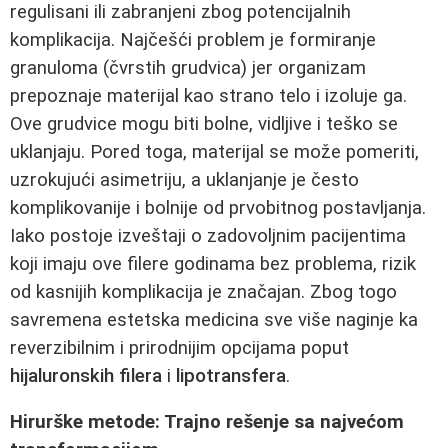
regulisani ili zabranjeni zbog potencijalnih
komplikacija. Najčešći problem je formiranje
granuloma (čvrstih grudvica) jer organizam
prepoznaje materijal kao strano telo i izoluje ga.
Ove grudvice mogu biti bolne, vidljive i teško se
uklanjaju. Pored toga, materijal se može pomeriti,
uzrokujući asimetriju, a uklanjanje je često
komplikovanije i bolnije od prvobitnog postavljanja.
Iako postoje izveštaji o zadovoljnim pacijentima
koji imaju ove filere godinama bez problema, rizik
od kasnijih komplikacija je značajan. Zbog togo
savremena estetska medicina sve više naginje ka
reverzibilnim i prirodnijim opcijama poput
hijaluronskih filera
i
lipotransfera
.
Hirurške metode: Trajno rešenje sa najvećom