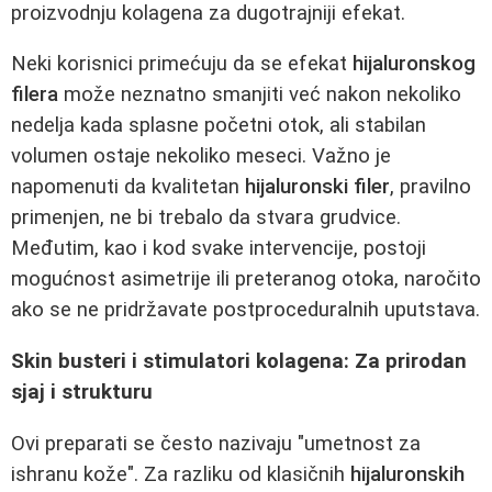
proizvodnju kolagena za dugotrajniji efekat.
Neki korisnici primećuju da se efekat
hijaluronskog
filera
može neznatno smanjiti već nakon nekoliko
nedelja kada splasne početni otok, ali stabilan
volumen ostaje nekoliko meseci. Važno je
napomenuti da kvalitetan
hijaluronski filer
, pravilno
primenjen, ne bi trebalo da stvara grudvice.
Međutim, kao i kod svake intervencije, postoji
mogućnost asimetrije ili preteranog otoka, naročito
ako se ne pridržavate postproceduralnih uputstava.
Skin busteri i stimulatori kolagena: Za prirodan
sjaj i strukturu
Ovi preparati se često nazivaju "umetnost za
ishranu kože". Za razliku od klasičnih
hijaluronskih