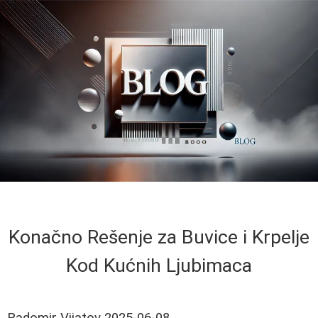
Konačno Rešenje za Buvice i Krpelje
Kod Kućnih Ljubimaca
Radomir Vijatov
2025-06-08