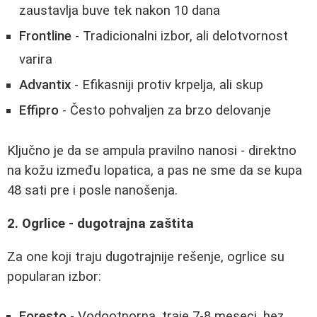
zaustavlja buve tek nakon 10 dana
Frontline
- Tradicionalni izbor, ali delotvornost
varira
Advantix
- Efikasniji protiv krpelja, ali skup
Effipro
- Često pohvaljen za brzo delovanje
Ključno je da se ampula pravilno nanosi - direktno
na kožu između lopatica, a pas ne sme da se kupa
48 sati pre i posle nanošenja.
2. Ogrlice - dugotrajna zaštita
Za one koji traju dugotrajnije rešenje, ogrlice su
popularan izbor:
Foresto
- Vodootporna, traje 7-8 meseci, bez