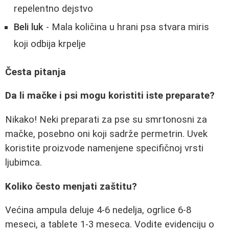
repelentno dejstvo
Beli luk
- Mala količina u hrani psa stvara miris
koji odbija krpelje
Česta pitanja
Da li mačke i psi mogu koristiti iste preparate?
Nikako! Neki preparati za pse su smrtonosni za
mačke, posebno oni koji sadrže permetrin. Uvek
koristite proizvode namenjene specifičnoj vrsti
ljubimca.
Koliko često menjati zaštitu?
Većina ampula deluje 4-6 nedelja, ogrlice 6-8
meseci, a tablete 1-3 meseca. Vodite evidenciju o