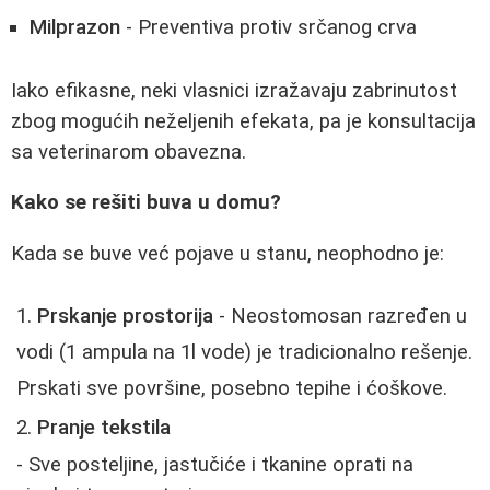
Milprazon
- Preventiva protiv srčanog crva
Iako efikasne, neki vlasnici izražavaju zabrinutost
zbog mogućih neželjenih efekata, pa je konsultacija
sa veterinarom obavezna.
Kako se rešiti buva u domu?
Kada se buve već pojave u stanu, neophodno je:
Prskanje prostorija
- Neostomosan razređen u
vodi (1 ampula na 1l vode) je tradicionalno rešenje.
Prskati sve površine, posebno tepihe i ćoškove.
Pranje tekstila
- Sve posteljine, jastučiće i tkanine oprati na