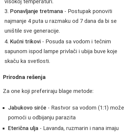
visokoj temperaturi.
Ponavljanje tretmana
- Postupak ponoviti
najmanje 4 puta u razmaku od 7 dana da bi se
uništile sve generacije.
Kućni trikovi
- Posuda sa vodom i tečnim
sapunom ispod lampe privlači i ubija buve koje
skaču ka svetlosti.
Prirodna rešenja
Za one koji preferiraju blage metode:
Jabukovo sirće
- Rastvor sa vodom (1:1) može
pomoći u odbijanju parazita
Eterična ulja
- Lavanda, ruzmarin i nana imaju