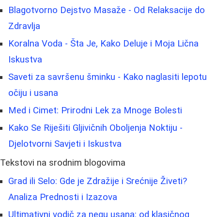
Blagotvorno Dejstvo Masaže - Od Relaksacije do
Zdravlja
Koralna Voda - Šta Je, Kako Deluje i Moja Lična
Iskustva
Saveti za savršenu šminku - Kako naglasiti lepotu
očiju i usana
Med i Cimet: Prirodni Lek za Mnoge Bolesti
Kako Se Riješiti Gljivičnih Oboljenja Noktiju -
Djelotvorni Savjeti i Iskustva
Tekstovi na srodnim blogovima
Grad ili Selo: Gde je Zdražije i Srećnije Živeti?
Analiza Prednosti i Izazova
Ultimativni vodič za negu usana: od klasičnog