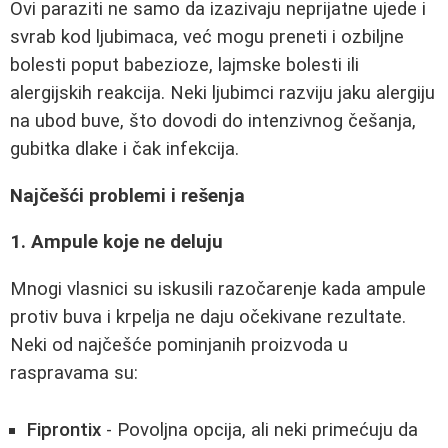
Ovi paraziti ne samo da izazivaju neprijatne ujede i
svrab kod ljubimaca, već mogu preneti i ozbiljne
bolesti poput babezioze, lajmske bolesti ili
alergijskih reakcija. Neki ljubimci razviju jaku alergiju
na ubod buve, što dovodi do intenzivnog češanja,
gubitka dlake i čak infekcija.
Najčešći problemi i rešenja
1. Ampule koje ne deluju
Mnogi vlasnici su iskusili razočarenje kada ampule
protiv buva i krpelja ne daju očekivane rezultate.
Neki od najčešće pominjanih proizvoda u
raspravama su:
Fiprontix
- Povoljna opcija, ali neki primećuju da