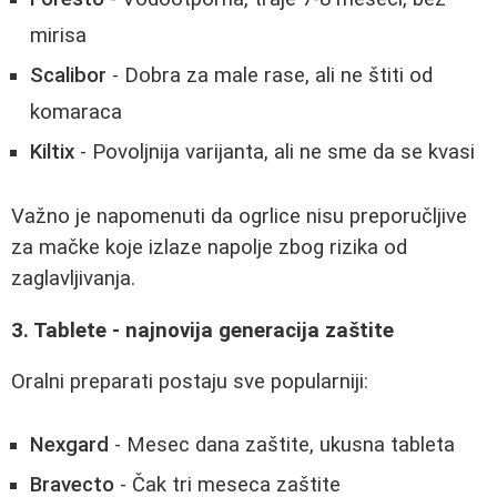
mirisa
Scalibor
- Dobra za male rase, ali ne štiti od
komaraca
Kiltix
- Povoljnija varijanta, ali ne sme da se kvasi
Važno je napomenuti da ogrlice nisu preporučljive
za mačke koje izlaze napolje zbog rizika od
zaglavljivanja.
3. Tablete - najnovija generacija zaštite
Oralni preparati postaju sve popularniji:
Nexgard
- Mesec dana zaštite, ukusna tableta
Bravecto
- Čak tri meseca zaštite