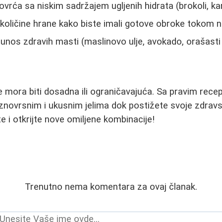
rća sa niskim sadržajem ugljenih hidrata (brokoli, karfi
količine hrane kako biste imali gotove obroke tokom n
unos zdravih masti (maslinovo ulje, avokado, orašasti 
 mora biti dosadna ili ograničavajuća. Sa pravim rece
znovrsnim i ukusnim jelima dok postižete svoje zdravst
e i otkrijte nove omiljene kombinacije!
Trenutno nema komentara za ovaj članak.