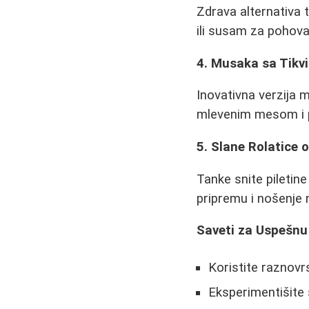
Zdrava alternativa 
ili susam za pohovan
4. Musaka sa Tik
Inovativna verzija 
mlevenim mesom i pr
5. Slane Rolatice o
Tanke snite piletine
pripremu i nošenje 
Saveti za Uspešnu
Koristite raznovrs
Eksperimentišite 