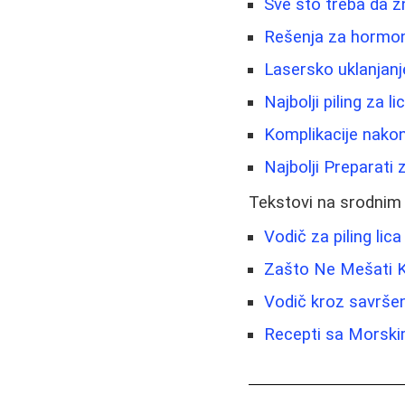
Sve što treba da zn
Rešenja za hormons
Lasersko uklanjanje
Najbolji piling za l
Komplikacije nakon
Najbolji Preparati
Tekstovi na srodnim
Vodič za piling lic
Zašto Ne Mešati K
Vodič kroz savršen
Recepti sa Morski