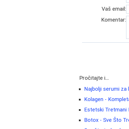
Vaš email:
Komentar:
Pročitajte i...
Najbolji serumi za l
Kolagen - Komplet
Estetski Tretmani L
Botox - Sve Što T