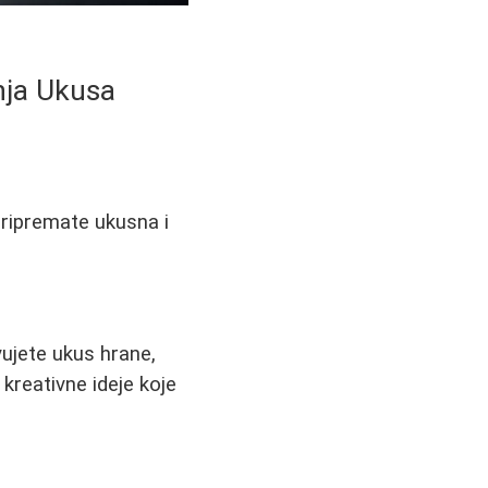
nja Ukusa
pripremate ukusna i
vujete ukus hrane,
kreativne ideje koje