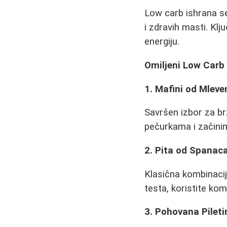
Low carb ishrana s
i zdravih masti. Klj
energiju.
Omiljeni Low Carb
1. Mafini od Mlev
Savršen izbor za br
pečurkama i začinim
2. Pita od Spanac
Klasična kombinacij
testa, koristite komb
3. Pohovana Pile