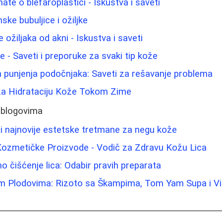
ate o blefaroplastici - Iskustva i saveti
ke bubuljice i ožiljke
 ožiljaka od akni - Iskustva i saveti
ice - Saveti i preporuke za svaki tip kože
 punjenja podočnjaka: Saveti za rešavanje problema
 za Hidrataciju Kože Tokom Zime
 blogovima
a i najnovije estetske tretmane za negu kože
ozmetičke Proizvode - Vodič za Zdravu Kožu Lica
o čišćenje lica: Odabir pravih preparata
m Plodovima: Rizoto sa Škampima, Tom Yam Supa i V