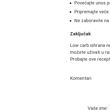
Povećajte unos pov
Pripremajte veće 
Ne zaboravite na 
Zaključak
Low carb ishrana ne
možete uživati u ra
Probajte ove recept
Komentari
Vaše ime: