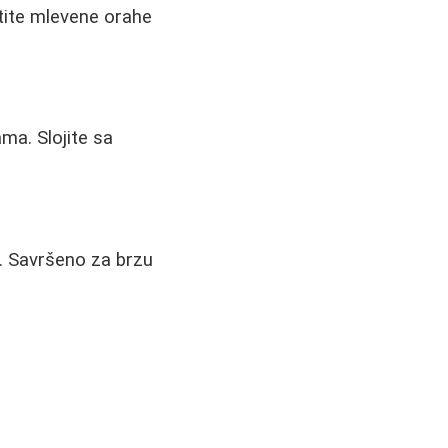
tite mlevene orahe
ma. Slojite sa
ni. Savršeno za brzu