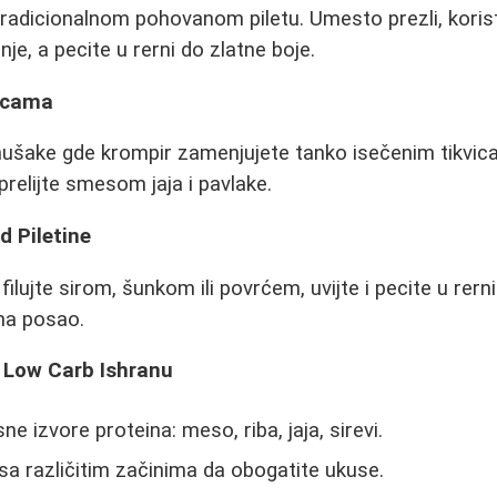
tradicionalnom pohovanom piletu. Umesto prezli, koris
je, a pecite u rerni do zlatne boje.
vicama
mušake gde krompir zamenjujete tanko isečenim tikvica
elijte smesom jaja i pavlake.
d Piletine
 filujte sirom, šunkom ili povrćem, uvijte i pecite u rer
na posao.
 Low Carb Ishranu
ne izvore proteina: meso, riba, jaja, sirevi.
sa različitim začinima da obogatite ukuse.