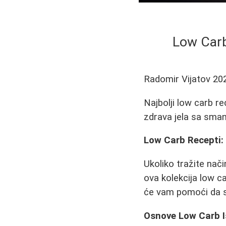
Low Carb
Radomir Vijatov
20
Najbolji low carb r
zdrava jela sa sman
Low Carb Recepti:
Ukoliko tražite nači
ova kolekcija low c
će vam pomoći da s
Osnove Low Carb 