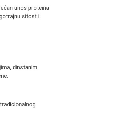
većan unos proteina
gotrajnu sitost i
jima, dinstanim
ene.
 tradicionalnog