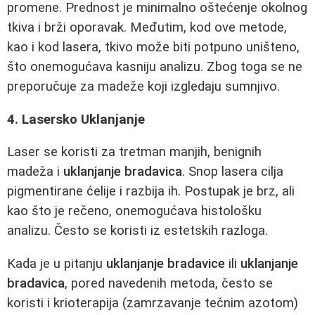
promene. Prednost je minimalno oštećenje okolnog
tkiva i brži oporavak. Međutim, kod ove metode,
kao i kod lasera, tkivo može biti potpuno uništeno,
što onemogućava kasniju analizu. Zbog toga se ne
preporučuje za madeže koji izgledaju sumnjivo.
4. Lasersko Uklanjanje
Laser se koristi za tretman manjih, benignih
madeža i
uklanjanje bradavica
. Snop lasera cilja
pigmentirane ćelije i razbija ih. Postupak je brz, ali
kao što je rečeno, onemogućava histološku
analizu. Često se koristi iz estetskih razloga.
Kada je u pitanju
uklanjanje bradavice
ili
uklanjanje
bradavica
, pored navedenih metoda, često se
koristi i krioterapija (zamrzavanje tečnim azotom)