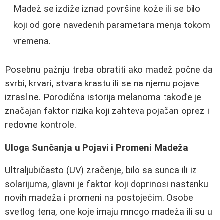
Madež se izdiže iznad površine kože ili se bilo
koji od gore navedenih parametara menja tokom
vremena.
Posebnu pažnju treba obratiti ako madež počne da
svrbi, krvari, stvara krastu ili se na njemu pojave
izrasline. Porodična istorija melanoma takođe je
značajan faktor rizika koji zahteva pojačan oprez i
redovne kontrole.
Uloga Sunčanja u Pojavi i Promeni Madeža
Ultraljubičasto (UV) zračenje, bilo sa sunca ili iz
solarijuma, glavni je faktor koji doprinosi nastanku
novih madeža i promeni na postojećim. Osobe
svetlog tena, one koje imaju mnogo madeža ili su u