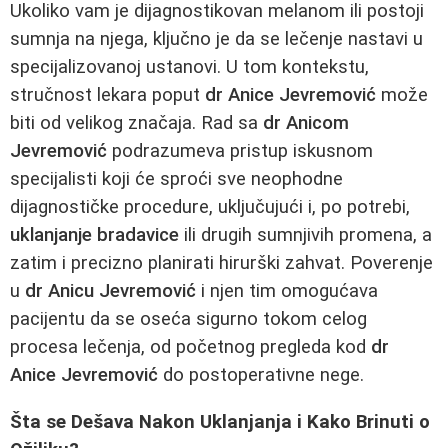
Ukoliko vam je dijagnostikovan melanom ili postoji
sumnja na njega, ključno je da se lečenje nastavi u
specijalizovanoj ustanovi. U tom kontekstu,
stručnost lekara poput
dr Anice Jevremović
može
biti od velikog značaja. Rad sa
dr Anicom
Jevremović
podrazumeva pristup iskusnom
specijalisti koji će sproći sve neophodne
dijagnostičke procedure, uključujući i, po potrebi,
uklanjanje bradavice
ili drugih sumnjivih promena, a
zatim i precizno planirati hirurški zahvat. Poverenje
u
dr Anicu Jevremović
i njen tim omogućava
pacijentu da se oseća sigurno tokom celog
procesa lečenja, od početnog pregleda kod
dr
Anice Jevremović
do postoperativne nege.
Šta se Dešava Nakon Uklanjanja i Kako Brinuti o