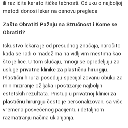
ili različite keratolitičke tečnosti. Odluku o najboljoj
metodi donosi lekar na osnovu pregleda.
Zašto Obratiti Pažnju na Stručnost i Kome se
Obratiti?
Iskustvo lekara je od presudnog značaja, naročito
kada se radi o madežima na vidljivim mestima kao
što je lice. U tom slučaju, mnogi se opredeljuju za
usluge
privatne klinike za plastičnu hirurgiju
.
Plastični hirurzi poseduju specijalizovanu obuku za
minimiziranje ožiljaka i postizanje najboljih
estetskih rezultata. Pristup u
privatnoj klinici za
plastičnu hirurgiju
često je personalizovan, sa više
vremena posvećenog pacijentu i detaljnom
razmatranju načina uklanjanja.