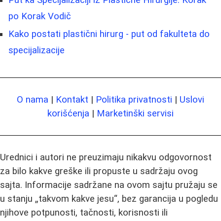
Put ka Specijalizaciji iz Plastične Hirurgije: Korak
po Korak Vodič
Kako postati plastični hirurg - put od fakulteta do
specijalizacije
O nama
|
Kontakt
|
Politika privatnosti
|
Uslovi
korišćenja
|
Marketinški servisi
Urednici i autori ne preuzimaju nikakvu odgovornost
za bilo kakve greške ili propuste u sadržaju ovog
sajta. Informacije sadržane na ovom sajtu pružaju se
u stanju „takvom kakve jesu“, bez garancija u pogledu
njihove potpunosti, tačnosti, korisnosti ili