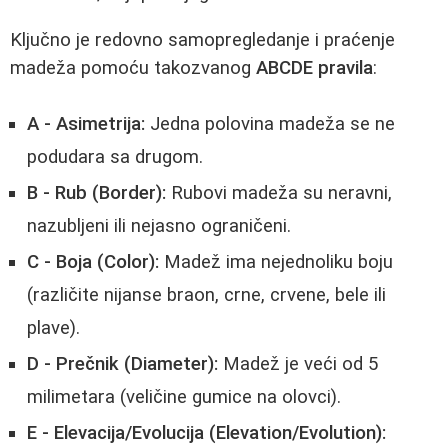
Ključno je redovno samopregledanje i praćenje
madeža pomoću takozvanog
ABCDE pravila
:
A - Asimetrija:
Jedna polovina madeža se ne
podudara sa drugom.
B - Rub (Border):
Rubovi madeža su neravni,
nazubljeni ili nejasno ograničeni.
C - Boja (Color):
Madež ima nejednoliku boju
(različite nijanse braon, crne, crvene, bele ili
plave).
D - Prečnik (Diameter):
Madež je veći od 5
milimetara (veličine gumice na olovci).
E - Elevacija/Evolucija (Elevation/Evolution):