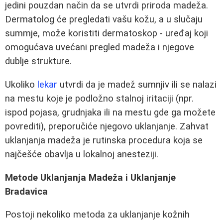
jedini pouzdan način da se utvrdi priroda madeža.
Dermatolog će pregledati vašu kožu, a u slučaju
summje, može koristiti dermatoskop - uređaj koji
omogućava uvećani pregled madeža i njegove
dublje strukture.
Ukoliko
lekar
utvrdi da je madež sumnjiv ili se nalazi
na mestu koje je podložno stalnoj iritaciji (npr.
ispod pojasa, grudnjaka ili na mestu gde ga možete
povrediti), preporučiće njegovo uklanjanje. Zahvat
uklanjanja madeža je rutinska procedura koja se
najčešće obavlja u lokalnoj anesteziji.
Metode Uklanjanja Madeža i Uklanjanje
Bradavica
Postoji nekoliko metoda za uklanjanje kožnih