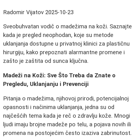
Radomir Vijatov
2025-10-23
Sveobuhvatan vodič o madežima na koži. Saznajte
kada je pregled neophodan, koje su metode
uklanjanja dostupne u privatnoj klinici za plastičnu
hirurgiju, kako prepoznati alarmantne promene i
zašto je zaštita od sunca ključna.
Madeži na Koži: Sve Što Treba da Znate o
Pregledu, Uklanjanju i Prevenciji
Pitanja o madežima, njihovoj prirodi, potencijalnoj
opasnosti i načinima uklanjanja, jedna su od
najčešćih tema kada je reč o zdravlju kože. Mnogi
ljudi imaju brojne madeže po telu, a pojava novih ili
promena na postojećim često izaziva zabrinutost.