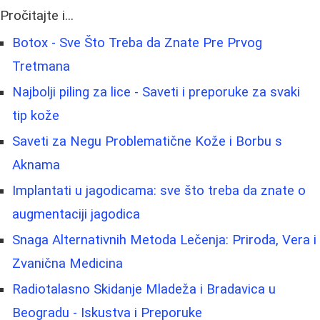
Pročitajte i...
Botox - Sve Što Treba da Znate Pre Prvog
Tretmana
Najbolji piling za lice - Saveti i preporuke za svaki
tip kože
Saveti za Negu Problematične Kože i Borbu s
Aknama
Implantati u jagodicama: sve što treba da znate o
augmentaciji jagodica
Snaga Alternativnih Metoda Lečenja: Priroda, Vera i
Zvanična Medicina
Radiotalasno Skidanje Mladeža i Bradavica u
Beogradu - Iskustva i Preporuke