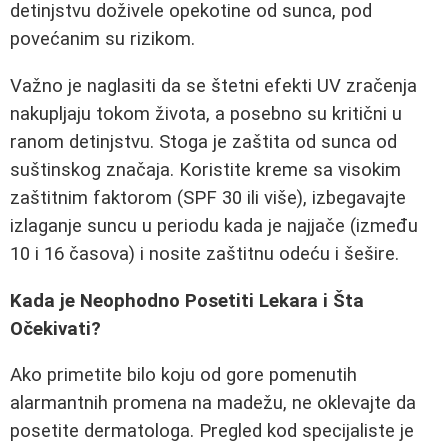
detinjstvu doživele opekotine od sunca, pod
povećanim su rizikom.
Važno je naglasiti da se štetni efekti UV zračenja
nakupljaju tokom života, a posebno su kritični u
ranom detinjstvu. Stoga je zaštita od sunca od
suštinskog značaja. Koristite kreme sa visokim
zaštitnim faktorom (SPF 30 ili više), izbegavajte
izlaganje suncu u periodu kada je najjače (između
10 i 16 časova) i nosite zaštitnu odeću i šešire.
Kada je Neophodno Posetiti Lekara i Šta
Očekivati?
Ako primetite bilo koju od gore pomenutih
alarmantnih promena na madežu, ne oklevajte da
posetite dermatologa. Pregled kod specijaliste je