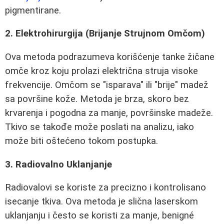
pigmentirane.
2. Elektrohirurgija (Brijanje Strujnom Omčom)
Ova metoda podrazumeva korišćenje tanke žičane
omče kroz koju prolazi električna struja visoke
frekvencije. Omčom se "isparava" ili "brije" madež
sa površine kože. Metoda je brza, skoro bez
krvarenja i pogodna za manje, površinske madeže.
Tkivo se takođe može poslati na analizu, iako
može biti oštećeno tokom postupka.
3. Radiovalno Uklanjanje
Radiovalovi se koriste za precizno i kontrolisano
isecanje tkiva. Ova metoda je slična laserskom
uklanjanju i često se koristi za manje, benigné