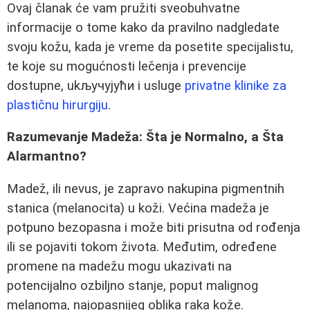
Ovaj članak će vam pružiti sveobuhvatne
informacije o tome kako da pravilno nadgledate
svoju kožu, kada je vreme da posetite specijalistu,
te koje su mogućnosti lečenja i prevencije
dostupne, ukључујући i usluge
privatne klinike za
plastičnu hirurgiju
.
Razumevanje Madeža: Šta je Normalno, a Šta
Alarmantno?
Madež, ili nevus, je zapravo nakupina pigmentnih
stanica (melanocita) u koži. Većina madeža je
potpuno bezopasna i može biti prisutna od rođenja
ili se pojaviti tokom života. Međutim, određene
promene na madežu mogu ukazivati na
potencijalno ozbiljno stanje, poput malignog
melanoma, najopasnijeg oblika raka kože.