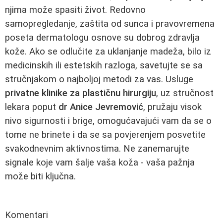
njima može spasiti život. Redovno
samopregledanje, zaštita od sunca i pravovremena
poseta dermatologu osnove su dobrog zdravlja
kože. Ako se odlučite za uklanjanje madeža, bilo iz
medicinskih ili estetskih razloga, savetujte se sa
stručnjakom o najboljoj metodi za vas. Usluge
privatne klinike za plastičnu hirurgiju
, uz stručnost
lekara poput
dr Anice Jevremović
, pružaju visok
nivo sigurnosti i brige, omogućavajući vam da se o
tome ne brinete i da se sa povjerenjem posvetite
svakodnevnim aktivnostima. Ne zanemarujte
signale koje vam šalje vaša koža - vaša pažnja
može biti ključna.
Komentari