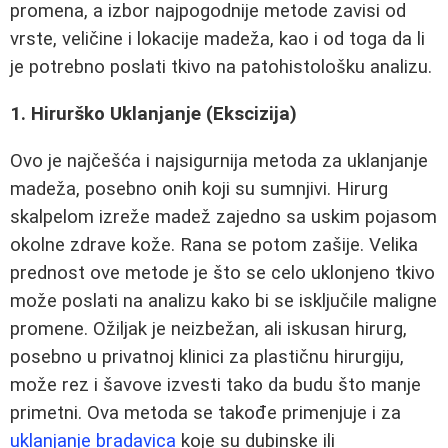
promena, a izbor najpogodnije metode zavisi od
vrste, veličine i lokacije madeža, kao i od toga da li
je potrebno poslati tkivo na patohistološku analizu.
1. Hirurško Uklanjanje (Ekscizija)
Ovo je najčešća i najsigurnija metoda za uklanjanje
madeža, posebno onih koji su sumnjivi. Hirurg
skalpelom izreže madež zajedno sa uskim pojasom
okolne zdrave kože. Rana se potom zašije. Velika
prednost ove metode je što se celo uklonjeno tkivo
može poslati na analizu kako bi se isključile maligne
promene. Ožiljak je neizbežan, ali iskusan hirurg,
posebno u privatnoj klinici za plastičnu hirurgiju,
može rez i šavove izvesti tako da budu što manje
primetni. Ova metoda se takođe primenjuje i za
uklanjanje bradavica
koje su dubinske ili