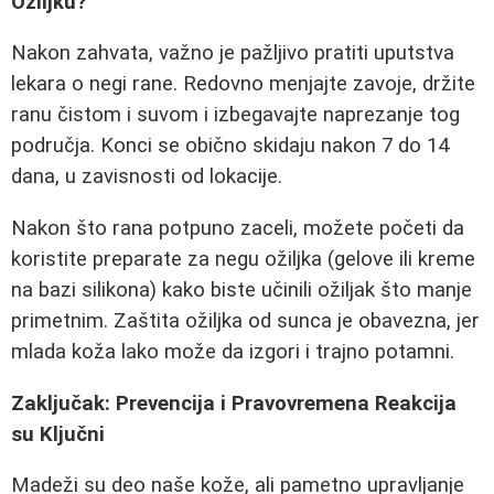
Ožiljku?
Nakon zahvata, važno je pažljivo pratiti uputstva
lekara o negi rane. Redovno menjajte zavoje, držite
ranu čistom i suvom i izbegavajte naprezanje tog
područja. Konci se obično skidaju nakon 7 do 14
dana, u zavisnosti od lokacije.
Nakon što rana potpuno zaceli, možete početi da
koristite preparate za negu ožiljka (gelove ili kreme
na bazi silikona) kako biste učinili ožiljak što manje
primetnim. Zaštita ožiljka od sunca je obavezna, jer
mlada koža lako može da izgori i trajno potamni.
Zaključak: Prevencija i Pravovremena Reakcija
su Ključni
Madeži su deo naše kože, ali pametno upravljanje