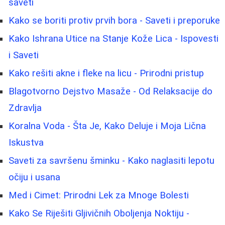
saveti
Kako se boriti protiv prvih bora - Saveti i preporuke
Kako Ishrana Utice na Stanje Kože Lica - Ispovesti
i Saveti
Kako rešiti akne i fleke na licu - Prirodni pristup
Blagotvorno Dejstvo Masaže - Od Relaksacije do
Zdravlja
Koralna Voda - Šta Je, Kako Deluje i Moja Lična
Iskustva
Saveti za savršenu šminku - Kako naglasiti lepotu
očiju i usana
Med i Cimet: Prirodni Lek za Mnoge Bolesti
Kako Se Riješiti Gljivičnih Oboljenja Noktiju -