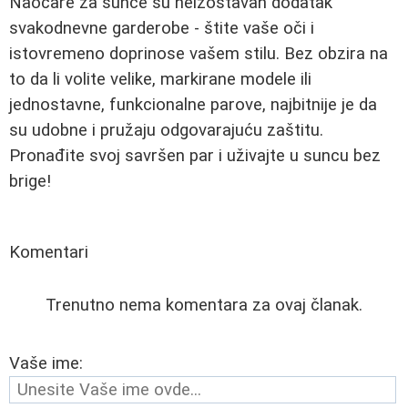
Naočare za sunce su neizostavan dodatak
svakodnevne garderobe - štite vaše oči i
istovremeno doprinose vašem stilu. Bez obzira na
to da li volite velike, markirane modele ili
jednostavne, funkcionalne parove, najbitnije je da
su udobne i pružaju odgovarajuću zaštitu.
Pronađite svoj savršen par i uživajte u suncu bez
brige!
Komentari
Trenutno nema komentara za ovaj članak.
Vaše ime: