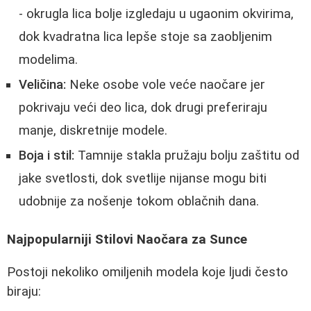
- okrugla lica bolje izgledaju u ugaonim okvirima,
dok kvadratna lica lepše stoje sa zaobljenim
modelima.
Veličina:
Neke osobe vole veće naočare jer
pokrivaju veći deo lica, dok drugi preferiraju
manje, diskretnije modele.
Boja i stil:
Tamnije stakla pružaju bolju zaštitu od
jake svetlosti, dok svetlije nijanse mogu biti
udobnije za nošenje tokom oblačnih dana.
Najpopularniji Stilovi Naočara za Sunce
Postoji nekoliko omiljenih modela koje ljudi često
biraju: