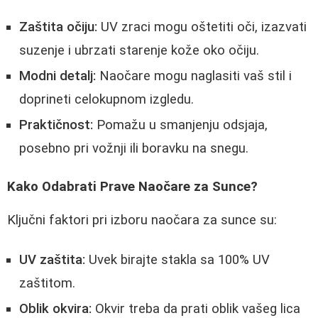
Zaštita očiju:
UV zraci mogu oštetiti oči, izazvati
suzenje i ubrzati starenje kože oko očiju.
Modni detalj:
Naočare mogu naglasiti vaš stil i
doprineti celokupnom izgledu.
Praktičnost:
Pomažu u smanjenju odsjaja,
posebno pri vožnji ili boravku na snegu.
Kako Odabrati Prave Naočare za Sunce?
Ključni faktori pri izboru naočara za sunce su:
UV zaštita:
Uvek birajte stakla sa 100% UV
zaštitom.
Oblik okvira:
Okvir treba da prati oblik vašeg lica