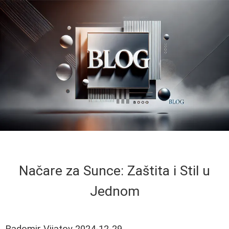
Načare za Sunce: Zaštita i Stil u
Jednom
Radomir Vijatov
2024-12-29