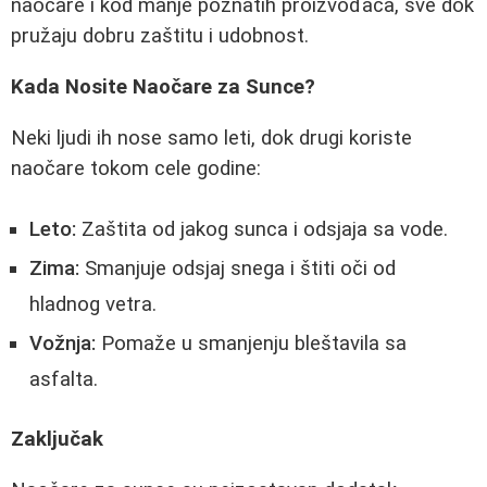
naočare i kod manje poznatih proizvođača, sve dok
pružaju dobru zaštitu i udobnost.
Kada Nosite Naočare za Sunce?
Neki ljudi ih nose samo leti, dok drugi koriste
naočare tokom cele godine:
Leto:
Zaštita od jakog sunca i odsjaja sa vode.
Zima:
Smanjuje odsjaj snega i štiti oči od
hladnog vetra.
Vožnja:
Pomaže u smanjenju bleštavila sa
asfalta.
Zaključak