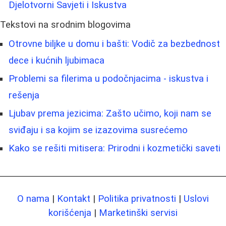
Djelotvorni Savjeti i Iskustva
Tekstovi na srodnim blogovima
Otrovne biljke u domu i bašti: Vodič za bezbednost
dece i kućnih ljubimaca
Problemi sa filerima u podočnjacima - iskustva i
rešenja
Ljubav prema jezicima: Zašto učimo, koji nam se
sviđaju i sa kojim se izazovima susrećemo
Kako se rešiti mitisera: Prirodni i kozmetički saveti
O nama
|
Kontakt
|
Politika privatnosti
|
Uslovi
korišćenja
|
Marketinški servisi