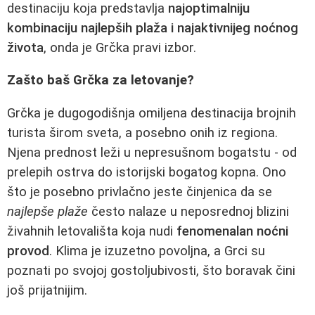
destinaciju koja predstavlja
najoptimalniju
kombinaciju najlepših plaža i najaktivnijeg noćnog
života
, onda je Grčka pravi izbor.
Zašto baš Grčka za letovanje?
Grčka je dugogodišnja omiljena destinacija brojnih
turista širom sveta, a posebno onih iz regiona.
Njena prednost leži u nepresušnom bogatstu - od
prelepih ostrva do istorijski bogatog kopna. Ono
što je posebno privlačno jeste činjenica da se
najlepše plaže
često nalaze u neposrednoj blizini
živahnih letovališta koja nudi
fenomenalan noćni
provod
. Klima je izuzetno povoljna, a Grci su
poznati po svojoj gostoljubivosti, što boravak čini
još prijatnijim.