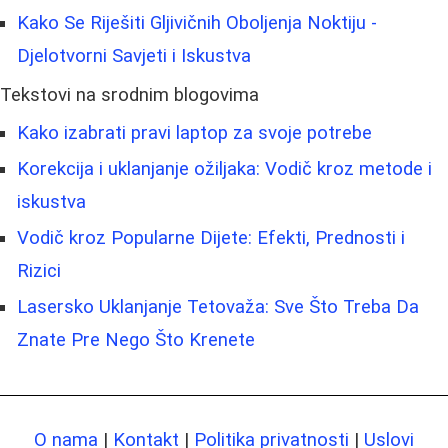
Kako Se Riješiti Gljivičnih Oboljenja Noktiju -
Djelotvorni Savjeti i Iskustva
Tekstovi na srodnim blogovima
Kako izabrati pravi laptop za svoje potrebe
Korekcija i uklanjanje ožiljaka: Vodič kroz metode i
iskustva
Vodič kroz Popularne Dijete: Efekti, Prednosti i
Rizici
Lasersko Uklanjanje Tetovaža: Sve Što Treba Da
Znate Pre Nego Što Krenete
O nama
|
Kontakt
|
Politika privatnosti
|
Uslovi