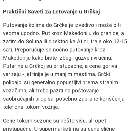
Praktični Saveti za Letovanje u Grčkoj
Putovanje kolima do Grčke je izvedivo i može biti
veoma ugodno. Put kroz Makedoniju do granice, a
zatim do Soluna ili direktno ka Atini, traje oko 12-15
sati. Preporučuje se noćno putovanje kroz
Makedoniju kako biste izbegli gužve i vrućinu.
Putarine u Grčkoj su pristupačne, a cene goriva
variraju - jeftinije je u manjim mestima. Grčki
policajci su generalno popustljivi prema stranim
vozačima, ali treba paziti na poštovanje
saobraćajnih propisa, posebno zabrane korišćenja
telefona tokom vožnje.
Cene
tokom sezone su nešto više, ali opet
pristupačne. U supermarketima su cene slične