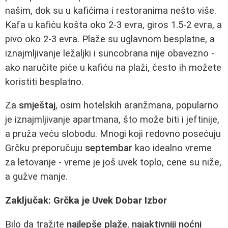
našim, dok su u kafićima i restoranima nešto više.
Kafa u kafiću košta oko 2-3 evra, giros 1.5-2 evra, a
pivo oko 2-3 evra. Plaže su uglavnom besplatne, a
iznajmljivanje ležaljki i suncobrana nije obavezno -
ako naručite piće u kafiću na plaži, često ih možete
koristiti besplatno.
Za
smještaj
, osim hotelskih aranžmana, popularno
je iznajmljivanje apartmana, što može biti i jeftinije,
a pruža veću slobodu. Mnogi koji redovno posećuju
Grčku preporučuju
septembar
kao idealno vreme
za letovanje - vreme je još uvek toplo, cene su niže,
a gužve manje.
Zaključak: Grčka je Uvek Dobar Izbor
Bilo da tražite
najlepše plaže
,
najaktivniji noćni