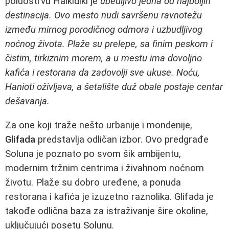
poluostrvu Halkidiki je
ubedljivo jedna od najboljih
destinacija. Ovo mesto nudi savršenu ravnotežu
između mirnog porodičnog odmora i uzbudljivog
noćnog života. Plaže su prelepe, sa finim peskom i
čistim, tirkiznim morem, a u mestu ima dovoljno
kafića i restorana da zadovolji sve ukuse. Noću,
Hanioti oživljava, a šetalište duž obale postaje centar
dešavanja.
Za one koji traže nešto urbanije i mondenije,
Glifada
predstavlja odličan izbor. Ovo predgrađe
Soluna je poznato po svom šik ambijentu,
modernim tržnim centrima i živahnom noćnom
životu. Plaže su dobro uređene, a ponuda
restorana i kafića je izuzetno raznolika. Glifada je
takođe odlična baza za istraživanje šire okoline,
uključujući posetu Solunu.