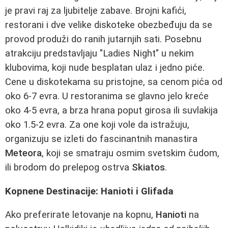
je pravi raj za ljubitelje zabave. Brojni kafići,
restorani i dve velike diskoteke obezbeđuju da se
provod produži do ranih jutarnjih sati. Posebnu
atrakciju predstavljaju "Ladies Night" u nekim
klubovima, koji nude besplatan ulaz i jedno piće.
Cene u diskotekama su pristojne, sa cenom pića od
oko 6-7 evra. U restoranima se glavno jelo kreće
oko 4-5 evra, a brza hrana poput girosa ili suvlakija
oko 1.5-2 evra. Za one koji vole da istražuju,
organizuju se izleti do fascinantnih manastira
Meteora
, koji se smatraju osmim svetskim čudom,
ili brodom do prelepog ostrva
Skiatos
.
Kopnene Destinacije: Hanioti i Glifada
Ako preferirate letovanje na kopnu,
Hanioti
na