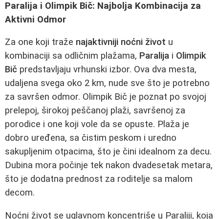
Paralija i Olimpik Bič: Najbolja Kombinacija za
Aktivni Odmor
Za one koji traže
najaktivniji noćni život
u
kombinaciji sa odličnim plažama,
Paralija
i
Olimpik
Bič
predstavljaju vrhunski izbor. Ova dva mesta,
udaljena svega oko 2 km, nude sve što je potrebno
za savršen odmor. Olimpik Bič je poznat po svojoj
prelepoj, širokoj peščanoj plaži, savršenoj za
porodice i one koji vole da se opuste. Plaža je
dobro uređena, sa čistim peskom i uredno
sakupljenim otpacima, što je čini idealnom za decu.
Dubina mora počinje tek nakon dvadesetak metara,
što je dodatna prednost za roditelje sa malom
decom.
Noćni život se uglavnom koncentriše u Paraliji, koja