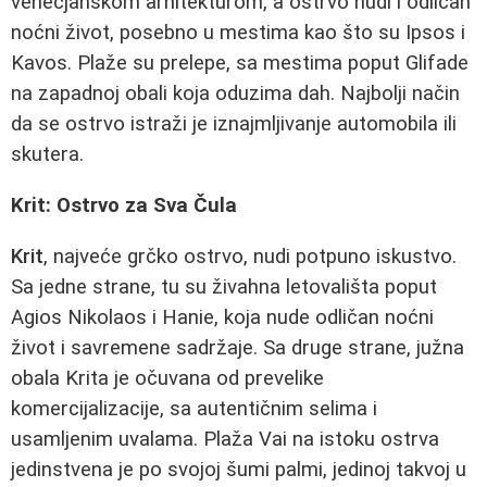
venecjanskom arhitekturom, a ostrvo nudi i odličan
noćni život, posebno u mestima kao što su Ipsos i
Kavos. Plaže su prelepe, sa mestima poput Glifade
na zapadnoj obali koja oduzima dah. Najbolji način
da se ostrvo istraži je iznajmljivanje automobila ili
skutera.
Krit: Ostrvo za Sva Čula
Krit
, najveće grčko ostrvo, nudi potpuno iskustvo.
Sa jedne strane, tu su živahna letovališta poput
Agios Nikolaos i Hanie, koja nude odličan noćni
život i savremene sadržaje. Sa druge strane, južna
obala Krita je očuvana od prevelike
komercijalizacije, sa autentičnim selima i
usamljenim uvalama. Plaža Vai na istoku ostrva
jedinstvena je po svojoj šumi palmi, jedinoj takvoj u