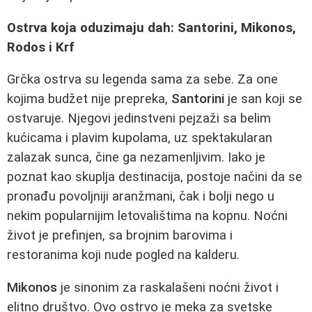
Ostrva koja oduzimaju dah: Santorini, Mikonos,
Rodos i Krf
Grčka ostrva su legenda sama za sebe. Za one
kojima budžet nije prepreka,
Santorini
je san koji se
ostvaruje. Njegovi jedinstveni pejzaži sa belim
kućicama i plavim kupolama, uz spektakularan
zalazak sunca, čine ga nezamenljivim. Iako je
poznat kao skuplja destinacija, postoje načini da se
pronađu povoljniji aranžmani, čak i bolji nego u
nekim popularnijim letovalištima na kopnu. Noćni
život je prefinjen, sa brojnim barovima i
restoranima koji nude pogled na kalderu.
Mikonos
je sinonim za raskalašeni noćni život i
elitno društvo. Ovo ostrvo je meka za svetske