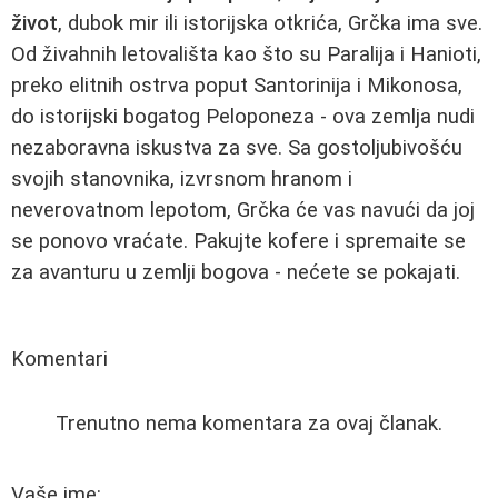
život
, dubok mir ili istorijska otkrića, Grčka ima sve.
Od živahnih letovališta kao što su Paralija i Hanioti,
preko elitnih ostrva poput Santorinija i Mikonosa,
do istorijski bogatog Peloponeza - ova zemlja nudi
nezaboravna iskustva za sve. Sa gostoljubivošću
svojih stanovnika, izvrsnom hranom i
neverovatnom lepotom, Grčka će vas navući da joj
se ponovo vraćate. Pakujte kofere i spremaite se
za avanturu u zemlji bogova - nećete se pokajati.
Komentari
Trenutno nema komentara za ovaj članak.
Vaše ime: