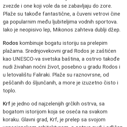
zvezde i one koji vole da se zabavljaju do zore.
Plaže su takođe fantastične, a čuveni vetrovi čine
ga popularnim među ljubiteljima vodnih sportova.
Iako je neopisivo lep, Mikonos zahteva dublji džep.
Rodos
kombinuje bogatu istoriju sa prelepim
plažama. Srednjovekovni grad Rodos je zaštićen
kao UNESCO-va svetska baština, a ostrvo takođe
nudi živahan noćni život, posebno u gradu Rodos i
u letovalištu Faliraki. Plaže su raznovrsne, od
peščanih do šljunčanih, a more je izuzetno čisto i
toplo.
Krf
je jedno od najzelenijih grčkih ostrva, sa
bogatom istorijom koja se oseća na svakom
koraku. Glavni grad, Krf, je prelep sa svojom