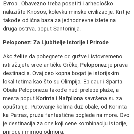
Evropi. Obavezno treba posetiti i arheološko
nalazište Knosos, kolevku minske civilizacije. Krit je
takođe odlična baza za jednodnevne izlete na
druga ostrva, poput Santorinija.
Peloponez: Za Ljubitelje Istorije i Prirode
Ako želite da pobegnete od gužve i istovremeno
istražujete srce antičke Grčke,
Peloponez
je prava
destinacija. Ovaj deo kopna bogat je istorijskim
lokalitetima kao što su Olimpija, Epidaur i Sparta.
Obala Peloponeza takođe nudi prelepe plaže, a
mesta poput
Korinta
i
Nafpliona
savršena su za
opuštanje. Putovanje kolima duž obale, od Korinta
ka Patras, pruža fantastične poglede na more. Ovo
je destinacija za one koji cene kombinaciju istorije,
prirode i mirnog odmora.