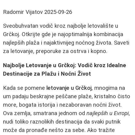
Radomir Vijatov
2025-09-26
Sveobuhvatan vodič kroz najbolje letovalište u
Grčkoj. Otkrijte gde je najoptimalnija kombinacija
najlepših plaža i najaktivnijeg noćnog života. Saveti
za letovanje, preporuke za ostrva i kopno.
Najbolje Letovanje u Grčkoj: Vodič kroz Idealne
Destinacije za Plažu i Noćni Život
Kada se pomene
letovanje u Grčkoj
, mnogima na
um padaju beskrajne peščane plaže, kristalno čisto
more, bogata istorija i nezaboravan noćni život.
Ova zemlja, smatrana jednom od
najlepših u Evropi
,
nudi toliko raznolikih destinacija da svaki putnik
može da pronađe nešto za sebe. Ako tražite