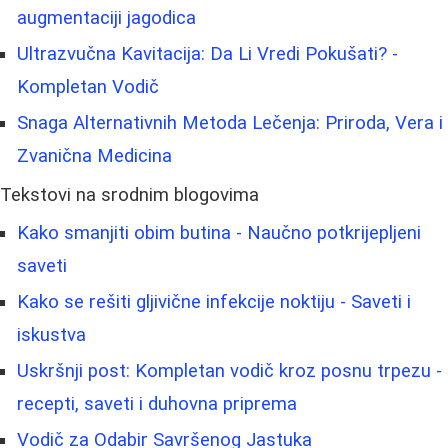
augmentaciji jagodica
Ultrazvučna Kavitacija: Da Li Vredi Pokušati? -
Kompletan Vodič
Snaga Alternativnih Metoda Lečenja: Priroda, Vera i
Zvanična Medicina
Tekstovi na srodnim blogovima
Kako smanjiti obim butina - Naučno potkrijepljeni
saveti
Kako se rešiti gljivične infekcije noktiju - Saveti i
iskustva
Uskršnji post: Kompletan vodič kroz posnu trpezu -
recepti, saveti i duhovna priprema
Vodič za Odabir Savršenog Jastuka