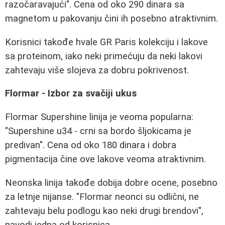
razočaravajući". Cena od oko 290 dinara sa
magnetom u pakovanju čini ih posebno atraktivnim.
Korisnici takođe hvale GR Paris kolekciju i lakove
sa proteinom, iako neki primećuju da neki lakovi
zahtevaju više slojeva za dobru pokrivenost.
Flormar - Izbor za svačiji ukus
Flormar Supershine linija je veoma popularna:
"Supershine u34 - crni sa bordo šljokicama je
predivan". Cena od oko 180 dinara i dobra
pigmentacija čine ove lakove veoma atraktivnim.
Neonska linija takođe dobija dobre ocene, posebno
za letnje nijanse. "Flormar neonci su odlični, ne
zahtevaju belu podlogu kao neki drugi brendovi",
navodi jedna od korisnica.