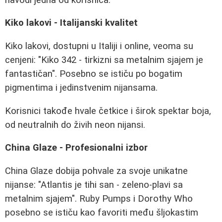
Kiko lakovi - Italijanski kvalitet
Kiko lakovi, dostupni u Italiji i online, veoma su
cenjeni: "Kiko 342 - tirkizni sa metalnim sjajem je
fantastičan". Posebno se ističu po bogatim
pigmentima i jedinstvenim nijansama.
Korisnici takođe hvale četkice i širok spektar boja,
od neutralnih do živih neon nijansi.
China Glaze - Profesionalni izbor
China Glaze dobija pohvale za svoje unikatne
nijanse: "Atlantis je tihi san - zeleno-plavi sa
metalnim sjajem". Ruby Pumps i Dorothy Who
posebno se ističu kao favoriti među šljokastim