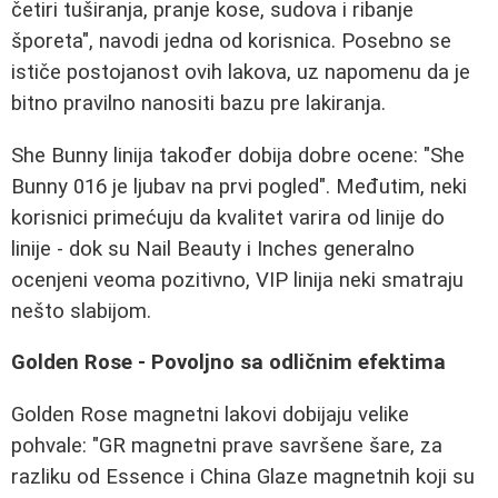
četiri tuširanja, pranje kose, sudova i ribanje
šporeta", navodi jedna od korisnica. Posebno se
ističe postojanost ovih lakova, uz napomenu da je
bitno pravilno nanositi bazu pre lakiranja.
She Bunny linija također dobija dobre ocene: "She
Bunny 016 je ljubav na prvi pogled". Međutim, neki
korisnici primećuju da kvalitet varira od linije do
linije - dok su Nail Beauty i Inches generalno
ocenjeni veoma pozitivno, VIP linija neki smatraju
nešto slabijom.
Golden Rose - Povoljno sa odličnim efektima
Golden Rose magnetni lakovi dobijaju velike
pohvale: "GR magnetni prave savršene šare, za
razliku od Essence i China Glaze magnetnih koji su