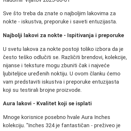
Sve što treba da znate o najboljim lakovima za
nokte - iskustva, preporuke i saveti entuzijasta.
Najbolji lakovi za nokte - Ispitivanja i preporuke
U svetu lakova za nokte postoji toliko izbora da je
često teško odlučiti se. Različiti brendovi, kolekcije,
nijanse i teksture mogu zbuniti čak i najveće
ljubiteljice uređenih noktiju. U ovom članku ćemo
vam predstaviti iskustva i preporuke entuzijasta
koji su testirali brojne proizvode.
Aura lakovi - Kvalitet koji se isplati
Mnoge korisnice posebno hvale Aura Inches
kolekciju. "Inches 324 je fantastičan - preživeo je