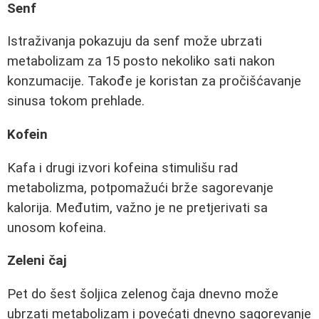
Senf
Istraživanja pokazuju da senf može ubrzati
metabolizam za 15 posto nekoliko sati nakon
konzumacije. Takođe je koristan za pročišćavanje
sinusa tokom prehlade.
Kofein
Kafa i drugi izvori kofeina stimulišu rad
metabolizma, potpomažući brže sagorevanje
kalorija. Međutim, važno je ne pretjerivati sa
unosom kofeina.
Zeleni čaj
Pet do šest šoljica zelenog čaja dnevno može
ubrzati metabolizam i povećati dnevno sagorevanje