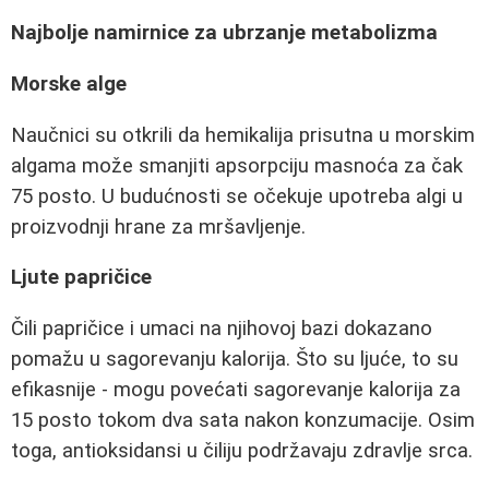
Najbolje namirnice za ubrzanje metabolizma
Morske alge
Naučnici su otkrili da hemikalija prisutna u morskim
algama može smanjiti apsorpciju masnoća za čak
75 posto. U budućnosti se očekuje upotreba algi u
proizvodnji hrane za mršavljenje.
Ljute papričice
Čili papričice i umaci na njihovoj bazi dokazano
pomažu u sagorevanju kalorija. Što su ljuće, to su
efikasnije - mogu povećati sagorevanje kalorija za
15 posto tokom dva sata nakon konzumacije. Osim
toga, antioksidansi u čiliju podržavaju zdravlje srca.