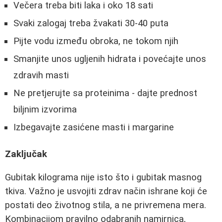
Večera treba biti laka i oko 18 sati
Svaki zalogaj treba žvakati 30-40 puta
Pijte vodu između obroka, ne tokom njih
Smanjite unos ugljenih hidrata i povećajte unos
zdravih masti
Ne pretjerujte sa proteinima - dajte prednost
biljnim izvorima
Izbegavajte zasićene masti i margarine
Zaključak
Gubitak kilograma nije isto što i gubitak masnog
tkiva. Važno je usvojiti zdrav način ishrane koji će
postati deo životnog stila, a ne privremena mera.
Kombinacijom pravilno odabranih namirnica,