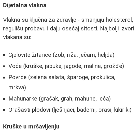
Dijetalna vlakna
Vlakna su ključna za zdravlje - smanjuju holesterol,
regulišu probavu i daju osećaj sitosti. Najbolji izvori
vlakana su:
Cjelovite žitarice (zob, riža, ječam, heljda)
Voće (kruške, jabuke, jagode, maline, grožđe)
Povrće (zelena salata, šparoge, prokulica,
mrkva)
Mahunarke (grašak, grah, mahune, leća)
Orašasti plodovi (lješnjaci, bademi, orasi, kikiriki)
Kruške u mršavljenju