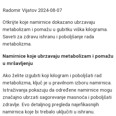
Radomir Vijatov
2024-08-07
Otkrijte koje namirnice dokazano ubrzavaju
metabolizam i pomažu u gubitku viška kilograma.
Saveti za zdravu ishranu i poboljšanje rada
metabolizma.
Namirnice koje ubrzavaju metabolizam i pomažu
u mršavljenju
Ako želite izgubiti koji kilogram i poboljšati rad
metabolizma, ključ je u pravilnom izboru namirnica.
Istraživanja pokazuju da određene namirnice mogu
značajno ubrzati sagorevanje masnoća i poboljšati
zdravlje. Evo detaljnog pregleda najefikasnijih
namirnica koje bi trebalo uključiti u ishranu.