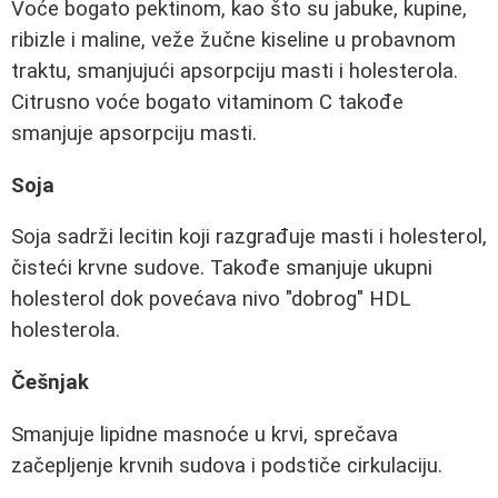
Voće bogato pektinom, kao što su jabuke, kupine,
ribizle i maline, veže žučne kiseline u probavnom
traktu, smanjujući apsorpciju masti i holesterola.
Citrusno voće bogato vitaminom C takođe
smanjuje apsorpciju masti.
Soja
Soja sadrži lecitin koji razgrađuje masti i holesterol,
čisteći krvne sudove. Takođe smanjuje ukupni
holesterol dok povećava nivo "dobrog" HDL
holesterola.
Češnjak
Smanjuje lipidne masnoće u krvi, sprečava
začepljenje krvnih sudova i podstiče cirkulaciju.