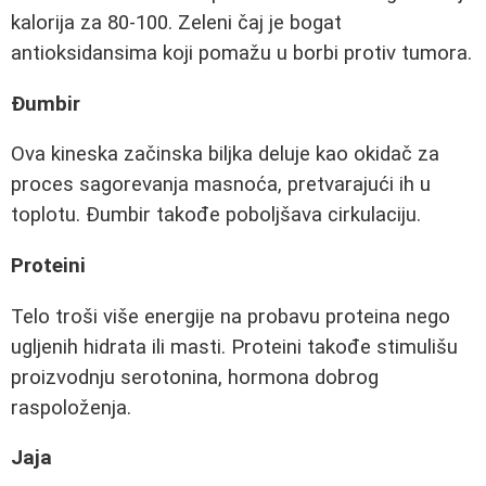
kalorija za 80-100. Zeleni čaj je bogat
antioksidansima koji pomažu u borbi protiv tumora.
Đumbir
Ova kineska začinska biljka deluje kao okidač za
proces sagorevanja masnoća, pretvarajući ih u
toplotu. Đumbir takođe poboljšava cirkulaciju.
Proteini
Telo troši više energije na probavu proteina nego
ugljenih hidrata ili masti. Proteini takođe stimulišu
proizvodnju serotonina, hormona dobrog
raspoloženja.
Jaja