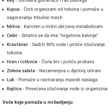
Kelj
- Stimulira gušteraču i rad bubrega
Kupus
- Čisti organizam od toksina i pomaže u
sagorevanju trbušne masti
Mrkva
- Karoten u mrkvi ubrzava metabolizam
Celer
- Smatra se da ima "negativne kalorije"
Krastavac
- Sadrži 96% vode i potiče izlučivanje
toksina
Hren i rotkvice
- Čiste krv i potiču probavu
Zelena salata
- Nezamenjiva u dijetnoj ishrani
Luk
- Pomaže u rastvaranju masnih naslaga
Rajčica
- Povećava izlučivanje vode iz organizma
Voće koje pomaže u mršavljenju