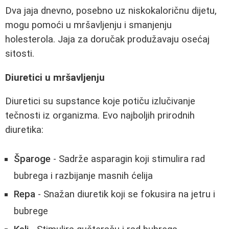
Dva jaja dnevno, posebno uz niskokaloričnu dijetu,
mogu pomoći u mršavljenju i smanjenju
holesterola. Jaja za doručak produžavaju osećaj
sitosti.
Diuretici u mršavljenju
Diuretici su supstance koje potiču izlučivanje
tečnosti iz organizma. Evo najboljih prirodnih
diuretika:
Šparoge
- Sadrže asparagin koji stimulira rad
bubrega i razbijanje masnih ćelija
Repa
- Snažan diuretik koji se fokusira na jetru i
bubrege