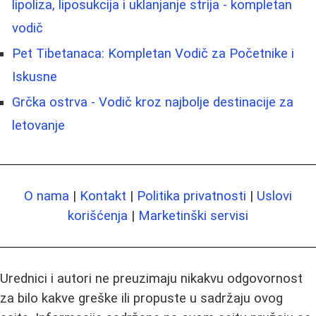
lipoliza, liposukcija i uklanjanje strija - kompletan
vodič
Pet Tibetanaca: Kompletan Vodič za Početnike i
Iskusne
Grčka ostrva - Vodič kroz najbolje destinacije za
letovanje
O nama
|
Kontakt
|
Politika privatnosti
|
Uslovi
korišćenja
|
Marketinški servisi
Urednici i autori ne preuzimaju nikakvu odgovornost
za bilo kakve greške ili propuste u sadržaju ovog