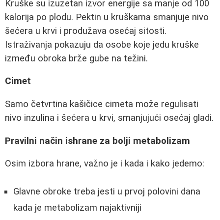
Kruške su izuzetan izvor energije sa manje od 100
kalorija po plodu. Pektin u kruškama smanjuje nivo
šećera u krvi i produžava osećaj sitosti.
Istraživanja pokazuju da osobe koje jedu kruške
između obroka brže gube na težini.
Cimet
Samo četvrtina kašičice cimeta može regulisati
nivo inzulina i šećera u krvi, smanjujući osećaj gladi.
Pravilni način ishrane za bolji metabolizam
Osim izbora hrane, važno je i kada i kako jedemo:
Glavne obroke treba jesti u prvoj polovini dana
kada je metabolizam najaktivniji