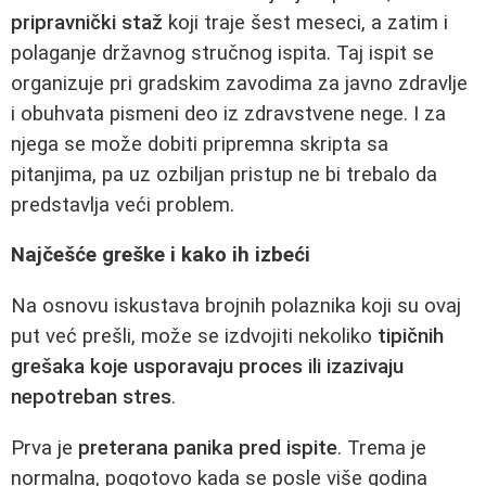
pripravnički staž
koji traje šest meseci, a zatim i
polaganje državnog stručnog ispita. Taj ispit se
organizuje pri gradskim zavodima za javno zdravlje
i obuhvata pismeni deo iz zdravstvene nege. I za
njega se može dobiti pripremna skripta sa
pitanjima, pa uz ozbiljan pristup ne bi trebalo da
predstavlja veći problem.
Najčešće greške i kako ih izbeći
Na osnovu iskustava brojnih polaznika koji su ovaj
put već prešli, može se izdvojiti nekoliko
tipičnih
grešaka koje usporavaju proces ili izazivaju
nepotreban stres
.
Prva je
preterana panika pred ispite
. Trema je
normalna, pogotovo kada se posle više godina