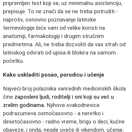
pripremljen test koji se, uz minimalnu asistenciju,
prepisuje. To ne znači da se ne treba potruditi -
naprotiv, osnovno poznavanje latinske
terminologije biće vam od velike koristi na
anatomiji, farmakologiji i drugim stručnim
predmetima. Ali, ne treba dozvoliti da vas strah od
latinskog odvrati od upisa ili blokira na samom
početku.
Kako uskladiti posao, porodicu i učenje
Najveći broj polaznika vanrednih medicinskih škola
čine
zaposleni ljudi, roditelji i oni koji su već u
zrelim godinama
. Njihova svakodnevica
podrazumeva osmočasovno - a neretko i
desetočasovno - radno vreme, brigu o deci, kućne
obaveze, i onda, negde uveče ili vikendom, učenje.