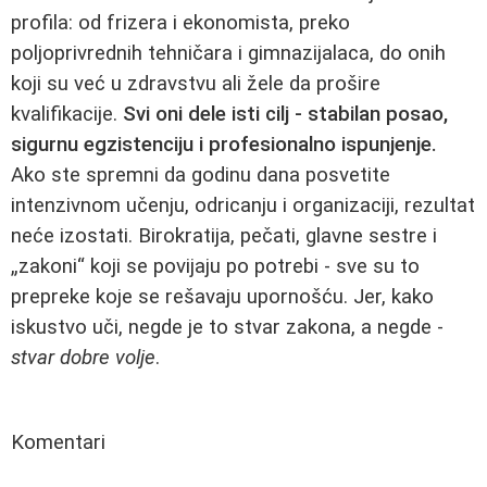
profila: od frizera i ekonomista, preko
poljoprivrednih tehničara i gimnazijalaca, do onih
koji su već u zdravstvu ali žele da prošire
kvalifikacije.
Svi oni dele isti cilj - stabilan posao,
sigurnu egzistenciju i profesionalno ispunjenje.
Ako ste spremni da godinu dana posvetite
intenzivnom učenju, odricanju i organizaciji, rezultat
neće izostati. Birokratija, pečati, glavne sestre i
„zakoni“ koji se povijaju po potrebi - sve su to
prepreke koje se rešavaju upornošću. Jer, kako
iskustvo uči, negde je to stvar zakona, a negde -
stvar dobre volje
.
Komentari