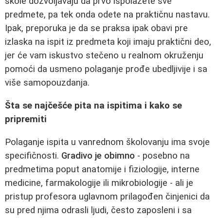
škole dozvoljavaju da prvo ispolažete sve
predmete, pa tek onda odete na praktičnu nastavu.
Ipak, preporuka je da se praksa ipak obavi pre
izlaska na ispit iz predmeta koji imaju praktični deo,
jer će vam iskustvo stečeno u realnom okruženju
pomoći da usmeno polaganje prođe ubedljivije i sa
više samopouzdanja.
Šta se najčešće pita na ispitima i kako se
pripremiti
Polaganje ispita u vanrednom školovanju ima svoje
specifičnosti.
Gradivo je obimno
- posebno na
predmetima poput anatomije i fiziologije, interne
medicine, farmakologije ili mikrobiologije - ali je
pristup profesora uglavnom prilagođen činjenici da
su pred njima odrasli ljudi, često zaposleni i sa