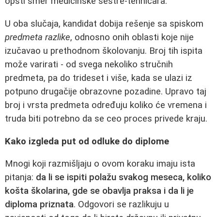
opšti smer medicinske sestre-tehničara.
U oba slučaja, kandidat dobija rešenje sa spiskom
predmeta razlike
, odnosno onih oblasti koje nije
izučavao u prethodnom školovanju. Broj tih ispita
može varirati - od svega nekoliko stručnih
predmeta, pa do trideset i više, kada se ulazi iz
potpuno drugačije obrazovne pozadine. Upravo taj
broj i vrsta predmeta određuju koliko će vremena i
truda biti potrebno da se ceo proces privede kraju.
Kako izgleda put od odluke do diplome
Mnogi koji razmišljaju o ovom koraku imaju ista
pitanja:
da li se ispiti polažu svakog meseca, koliko
košta školarina, gde se obavlja praksa i da li je
diploma priznata
. Odgovori se razlikuju u