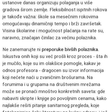
ustanove danas organizuju polaganja u više
gradova širom zemlje. Fleksibilnost ispitnih rokova
je takođe važna: škole sa mesečnim rokovima
omogućavaju dinamičniji tempo i brži završetak.
Visina školarine i mogućnost plaćanja na rate su,
naravno, značajan činilac za većinu polaznika.
Ne zanemarujte ni
preporuke bivših polaznika
.
Iskustva onih koji su već prošli kroz proces - šta ih
je mučilo, koje su im olakšice pomogle, kakav je
odnos profesora - dragocen su izvor informacija
koji nećete naći u zvaničnim brošurama. Na
forumima i u grupama na društvenim mrežama
može se pronaći mnoštvo konkretnih saveta: gde
nabaviti skripte i knjige po povoljnim cenama, kako
najlakše rešiti pitanje sanitarnog pregleda, koje