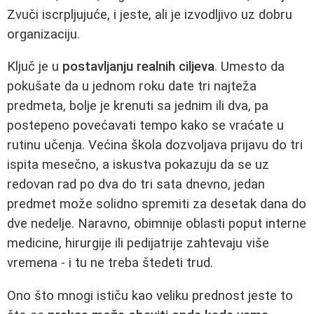
Zvuči iscrpljujuće, i jeste, ali je izvodljivo uz dobru
organizaciju.
Ključ je u
postavljanju realnih ciljeva
. Umesto da
pokušate da u jednom roku date tri najteža
predmeta, bolje je krenuti sa jednim ili dva, pa
postepeno povećavati tempo kako se vraćate u
rutinu učenja. Većina škola dozvoljava prijavu do tri
ispita mesečno, a iskustva pokazuju da se uz
redovan rad po dva do tri sata dnevno, jedan
predmet može solidno spremiti za desetak dana do
dve nedelje. Naravno, obimnije oblasti poput interne
medicine, hirurgije ili pedijatrije zahtevaju više
vremena - i tu ne treba štedeti trud.
Ono što mnogi ističu kao veliku prednost jeste to