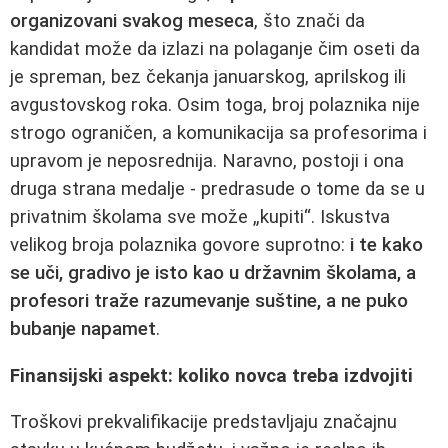
organizovani svakog meseca
, što znači da
kandidat može da izlazi na polaganje čim oseti da
je spreman, bez čekanja januarskog, aprilskog ili
avgustovskog roka. Osim toga, broj polaznika nije
strogo ograničen, a komunikacija sa profesorima i
upravom je neposrednija. Naravno, postoji i ona
druga strana medalje - predrasude o tome da se u
privatnim školama sve može „kupiti“. Iskustva
velikog broja polaznika govore suprotno:
i te kako
se uči, gradivo je isto kao u državnim školama, a
profesori traže razumevanje suštine, a ne puko
bubanje napamet
.
Finansijski aspekt: koliko novca treba izdvojiti
Troškovi prekvalifikacije predstavljaju značajnu