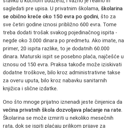
stavku u kućnom budžetu, i važno je realno ih
sagledati pre upisa. U privatnim školama,
školarina
se obično kreće oko 150 evra po godini
, što za
sve četiri godine iznosi približno 600 evra. Tome
treba dodati trošak svakog pojedinačnog ispita -
negde oko 3.000 dinara po predmetu. Ako imate, na
primer, 20 ispita razlike, to je dodatnih 60.000
dinara. Maturski ispit se posebno plaća, najčešće u
iznosu od 150 evra. Praksa takođe može iziskivati
dodatne troškove, bilo kroz administrativne takse
za overu uputa, bilo kroz nabavku sanitarnih
knjižica i slične izdatke.
Ono što mnoge prijatno iznenadi jeste činjenica da
većina privatnih škola dozvoljava plaćanje na rate
.
Školarina se može izmiriti u nekoliko mesečnih
rata, dok se ispiti plaćaju prilikom prijave za