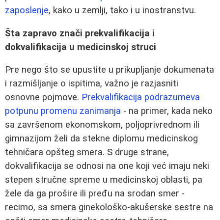
zaposlenje
, kako u zemlji, tako i u inostranstvu.
Šta zapravo znači prekvalifikacija i
dokvalifikacija u medicinskoj struci
Pre nego što se upustite u prikupljanje dokumenata
i razmišljanje o ispitima, važno je razjasniti
osnovne pojmove.
Prekvalifikacija podrazumeva
potpunu promenu zanimanja
- na primer, kada neko
sa završenom ekonomskom, poljoprivrednom ili
gimnazijom želi da stekne diplomu medicinskog
tehničara opšteg smera. S druge strane,
dokvalifikacija se odnosi na one koji već imaju neki
stepen stručne spreme u medicinskoj oblasti, pa
žele da ga prošire ili pređu na srodan smer -
recimo, sa smera ginekološko-akušerske sestre na