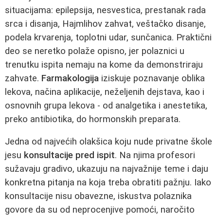
situacijama: epilepsija, nesvestica, prestanak rada
srca i disanja, Hajmlihov zahvat, veštačko disanje,
podela krvarenja, toplotni udar, sunčanica. Praktični
deo se neretko polaže opisno, jer polaznici u
trenutku ispita nemaju na kome da demonstriraju
zahvate.
Farmakologija
iziskuje poznavanje oblika
lekova, načina aplikacije, neželjenih dejstava, kao i
osnovnih grupa lekova - od analgetika i anestetika,
preko antibiotika, do hormonskih preparata.
Jedna od najvećih olakšica koju nude privatne škole
jesu
konsultacije pred ispit
. Na njima profesori
sužavaju gradivo, ukazuju na najvažnije teme i daju
konkretna pitanja na koja treba obratiti pažnju. Iako
konsultacije nisu obavezne, iskustva polaznika
govore da su od neprocenjive pomoći, naročito