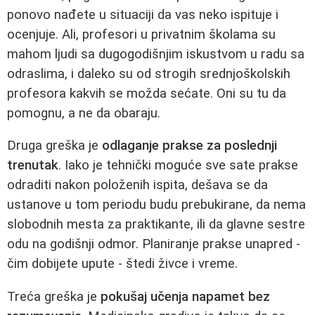
ponovo nađete u situaciji da vas neko ispituje i
ocenjuje. Ali, profesori u privatnim školama su
mahom ljudi sa dugogodišnjim iskustvom u radu sa
odraslima, i daleko su od strogih srednjoškolskih
profesora kakvih se možda sećate. Oni su tu da
pomognu, a ne da obaraju.
Druga greška je
odlaganje prakse za poslednji
trenutak
. Iako je tehnički moguće sve sate prakse
odraditi nakon položenih ispita, dešava se da
ustanove u tom periodu budu prebukirane, da nema
slobodnih mesta za praktikante, ili da glavne sestre
odu na godišnji odmor. Planiranje prakse unapred -
čim dobijete upute - štedi živce i vreme.
Treća greška je
pokušaj učenja napamet bez