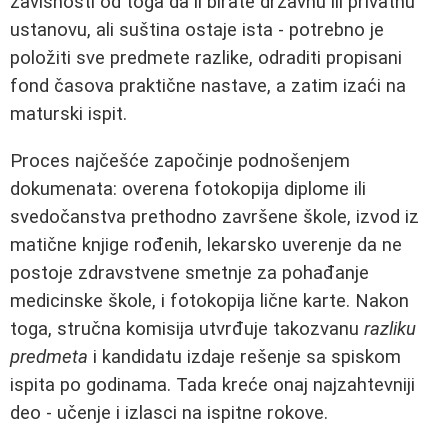
zavisnosti od toga da li birate državnu ili privatnu
ustanovu, ali suština ostaje ista - potrebno je
položiti sve predmete razlike, odraditi propisani
fond časova praktične nastave, a zatim izaći na
maturski ispit.
Proces najčešće započinje podnošenjem
dokumenata: overena fotokopija diplome ili
svedočanstva prethodno završene škole, izvod iz
matične knjige rođenih, lekarsko uverenje da ne
postoje zdravstvene smetnje za pohađanje
medicinske škole, i fotokopija lične karte. Nakon
toga, stručna komisija utvrđuje takozvanu
razliku
predmeta
i kandidatu izdaje rešenje sa spiskom
ispita po godinama. Tada kreće onaj najzahtevniji
deo - učenje i izlasci na ispitne rokove.