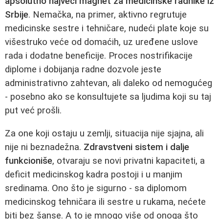
apsolutno najveći magnet za medicinske radnike iz
Srbije
. Nemačka, na primer, aktivno regrutuje
medicinske sestre i tehničare, nudeći plate koje su
višestruko veće od domaćih, uz uređene uslove
rada i dodatne beneficije. Proces nostrifikacije
diplome i dobijanja radne dozvole jeste
administrativno zahtevan, ali daleko od nemogućeg
- posebno ako se konsultujete sa ljudima koji su taj
put već prošli.
Za one koji ostaju u zemlji, situacija nije sjajna, ali
nije ni beznadežna.
Zdravstveni sistem i dalje
funkcioniše
, otvaraju se novi privatni kapaciteti, a
deficit medicinskog kadra postoji i u manjim
sredinama. Ono što je sigurno - sa diplomom
medicinskog tehničara ili sestre u rukama, nećete
biti bez šanse. A to je mnogo više od onoga što