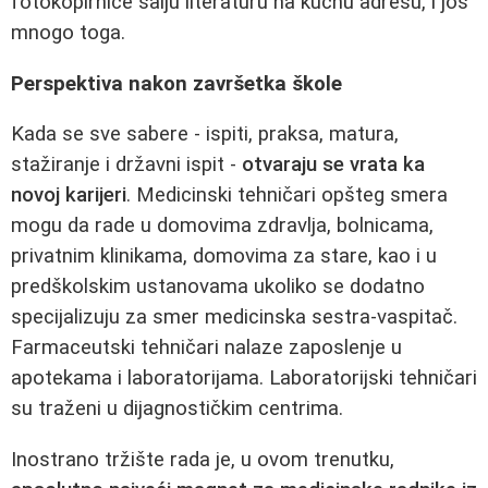
fotokopirnice šalju literaturu na kućnu adresu, i još
mnogo toga.
Perspektiva nakon završetka škole
Kada se sve sabere - ispiti, praksa, matura,
stažiranje i državni ispit -
otvaraju se vrata ka
novoj karijeri
. Medicinski tehničari opšteg smera
mogu da rade u domovima zdravlja, bolnicama,
privatnim klinikama, domovima za stare, kao i u
predškolskim ustanovama ukoliko se dodatno
specijalizuju za smer medicinska sestra-vaspitač.
Farmaceutski tehničari nalaze zaposlenje u
apotekama i laboratorijama. Laboratorijski tehničari
su traženi u dijagnostičkim centrima.
Inostrano tržište rada je, u ovom trenutku,