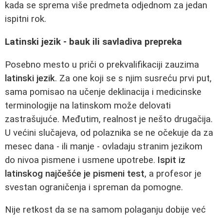
kada se sprema više predmeta odjednom za jedan
ispitni rok.
Latinski jezik - bauk ili savladiva prepreka
Posebno mesto u priči o prekvalifikaciji zauzima
latinski jezik
. Za one koji se s njim susreću prvi put,
sama pomisao na učenje deklinacija i medicinske
terminologije na latinskom može delovati
zastrašujuće. Međutim, realnost je nešto drugačija.
U većini slučajeva, od polaznika se ne očekuje da za
mesec dana - ili manje - ovladaju stranim jezikom
do nivoa pismene i usmene upotrebe.
Ispit iz
latinskog najčešće je pismeni test
, a profesor je
svestan ograničenja i spreman da pomogne.
Nije retkost da se na samom polaganju dobije već