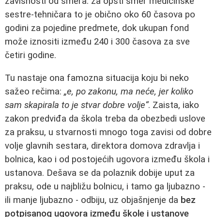
zavisnosti od smera: za opšti smer medicinske
sestre-tehničara to je obično oko 60 časova po
godini za pojedine predmete, dok ukupan fond
može iznositi između 240 i 300 časova za sve
četiri godine.
Tu nastaje ona famozna situacija koju bi neko
sažeo rečima:
„e, po zakonu, ma neće, jer koliko
sam skapirala to je stvar dobre volje“
. Zaista, iako
zakon predviđa da škola treba da obezbedi uslove
za praksu, u stvarnosti mnogo toga zavisi od dobre
volje glavnih sestara, direktora domova zdravlja i
bolnica, kao i od postojećih ugovora između škola i
ustanova. Dešava se da polaznik dobije uput za
praksu, ode u najbližu bolnicu, i tamo ga ljubazno -
ili manje ljubazno - odbiju, uz objašnjenje da
bez
potpisanog ugovora između škole i ustanove