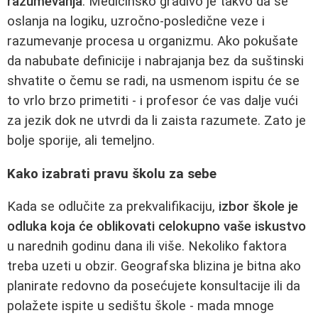
razumevanja
. Medicinsko gradivo je takvo da se
oslanja na logiku, uzročno-posledične veze i
razumevanje procesa u organizmu. Ako pokušate
da nabubate definicije i nabrajanja bez da suštinski
shvatite o čemu se radi, na usmenom ispitu će se
to vrlo brzo primetiti - i profesor će vas dalje vući
za jezik dok ne utvrdi da li zaista razumete. Zato je
bolje sporije, ali temeljno.
Kako izabrati pravu školu za sebe
Kada se odlučite za prekvalifikaciju,
izbor škole je
odluka koja će oblikovati celokupno vaše iskustvo
u narednih godinu dana ili više. Nekoliko faktora
treba uzeti u obzir. Geografska blizina je bitna ako
planirate redovno da posećujete konsultacije ili da
polažete ispite u sedištu škole - mada mnoge