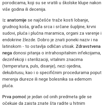
porodicama, koji su se vratili u školske klupe nakon
više godina ili decenija.
Iz
anatomije
se najčešće traže kosti lobanje,
grudnog koša, građa srca i srčane šupljine, krvni
sudovi, pluća i plućna maramica, organi za varenje i
endokrine žlezde. Dobro je znati poneki naziv i na
latinskom - to ostavlja odličan utisak.
Zdravstvena
nega
donosi pitanja o intrahospitalnim infekcijama,
dezinfekciji i sterilizaciji, vitalnim znacima
(temperatura, puls, disanje), nezi ojedina,
dekubitusu, kao i o specifičnim procedurama poput
merenja diureze ili nege bolesnika sa edemom
pluća.
Prva pomoć
je jedan od onih predmeta gde se
očekuje da zaista znate šta radite u hitnim