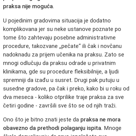
praksa nije moguća
.
U pojedinim gradovima situacija je dodatno
komplikovana jer su neke ustanove poznate po
tome što zahtevaju posebne administrativne
procedure, takozvane „pečate“ ili čak i novčanu
nadoknadu za prijem učenika na praksu. Zato se
mnogi odlučuju da praksu odrade u privatnim
klinikama, gde su procedure fleksibilnije, a ljudi
spremniji da izađu u susret. Drugi pak putuju u
susedne gradove, pa čak i preko, kako bi u roku od
dva meseca - koliko otprilike traje praksa za sve
četiri godine - završili sve što se od njih traži.
Ono što je bitno znati jeste da
praksa ne mora
obavezno da prethodi polaganju ispita
. Mnoge