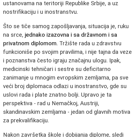
ustanovama na teritoriji Republike Srbije, a uz
nostrifikaciju i u inostranstvu.
Što se tiče samog zapošljavanja, situacija je, ruku
na srce,
jednako izazovna i sa državnom i sa
privatnom diplomom
. Tržište rada u zdravstvu
funkcioniše po svojim pravilima, i nije tajna da veze
i poznanstva često igraju značajnu ulogu. Ipak,
medicinski tehničari i sestre su deficitarno
zanimanje u mnogim evropskim zemljama, pa sve
veći broj diplomaca odlazi u inostranstvo, gde su
uslovi rada i plate znatno bolji. Upravo je ta
perspektiva - rad u Nemačkoj, Austriji,
skandinavskim zemljama - jedan od glavnih motiva
za prekvalifikaciju.
Nakon završetka škole i dobijanja diplome, sledi