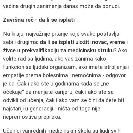
većina drugih zanimanja danas može da ponudi.
Završna reč - da li se isplati
Na kraju, najvažnije pitanje koje svako postavlja
sebi i drugima:
da li se isplati uložiti novac, vreme i
živce u prekvalifikaciju za medicinsku struku
? Ako
volite rad sa ljudima, ako vas zanima kako
funkcioniše ljudski organizam, ako imate strpljenja i
empatije prema bolesnima i nemoćnima - odgovor
je da. Čak i ako ste u godinama kada se „ne
očekuje“ da menjate karijeru, čak i ako ste se
odvikli od učenja, čak i ako vam se čini da ćete biti
najstariji u generaciji - ništa od toga nije
nepremostiva prepreka.
Učenici vanrednih medicinskih škola su ljudi svih