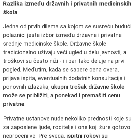
Razlika između državnih i privatnih medicinskih
škola
Jedna od prvih dilema sa kojom se susreću budući
polaznici jeste izbor između državne i privatne
srednje medicinske škole. Državne škole
tradicionalno uživaju veći ugled u delu javnosti, a
troškovi su često niži - ili bar tako deluje na prvi
pogled. Međutim, kada se sabere cena overa,
prijava ispita, eventualnih dodatnih konsultacija i
ponovnih izlazaka,
ukupni trošak državne škole
može se približiti, a ponekad i premašiti cenu
privatne
.
Privatne ustanove nude nekoliko prednosti koje su
za zaposlene ljude, roditelje i one koji žure gotovo
neprocenjive. Pre svega,
ispitni rokovi su