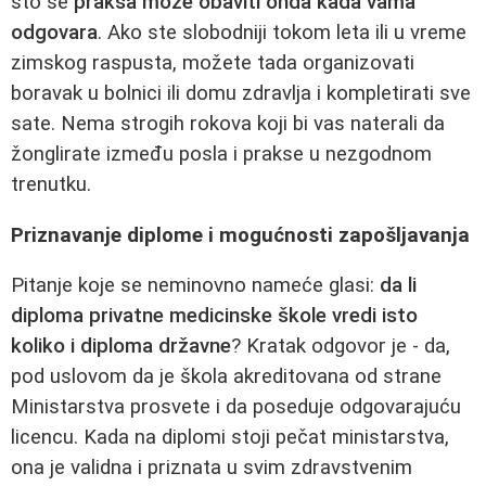
što se
praksa može obaviti onda kada vama
odgovara
. Ako ste slobodniji tokom leta ili u vreme
zimskog raspusta, možete tada organizovati
boravak u bolnici ili domu zdravlja i kompletirati sve
sate. Nema strogih rokova koji bi vas naterali da
žonglirate između posla i prakse u nezgodnom
trenutku.
Priznavanje diplome i mogućnosti zapošljavanja
Pitanje koje se neminovno nameće glasi:
da li
diploma privatne medicinske škole vredi isto
koliko i diploma državne
? Kratak odgovor je - da,
pod uslovom da je škola akreditovana od strane
Ministarstva prosvete i da poseduje odgovarajuću
licencu. Kada na diplomi stoji pečat ministarstva,
ona je validna i priznata u svim zdravstvenim