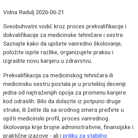
Vidna Radulj
2026-06-21
Sveobuhvatni vodič kroz proces prekvalifikacije i
dokvalifikacije za medicinske tehničare i sestre.
Saznajte kako da upišete vanredno školovanje,
položite ispite razlike, organizujete praksu i
izgradite novu karijeru u zdravstvu.
Prekvalifikacija za medicinskog tehničara ili
medicinsku sestru postala je u protekloj deceniji
jedna od najtraženijih opcija za promenu karijere
kod odraslih. Bilo da dolazite iz potpuno druge
struke, ili želite da sa srodnog smera pređete u
opšti medicinski profil, proces vanrednog
školovanja krije brojne administrativne, finansijske i
praktične izazove - ali i
priliku za stabilno