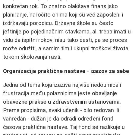
konkretan rok. To znatno olakšava finansijsko
planiranje, naročito onima koji su već zaposleni i
izdržavaju porodicu. Državne škole su često
jeftinije po pojedinačnim stavkama, ali treba imati u
vidu da ispitni rokovi nisu tako česti, pa se proces
može odužiti, a samim tim i ukupni troškovi života
tokom školovanja rasti.
Organizacija praktične nastave - izazov za sebe
Jedna od tema koja izaziva najviše nedoumica i
frustracija među polaznicima jeste
obavljanje
obavezne prakse u zdravstvenim ustanovama
.
Prema propisima, svaki učenik - bilo redovan ili
vanredan - dužan je da odradi određeni fond
časova praktične nastave. Taj fond se razlikuje u