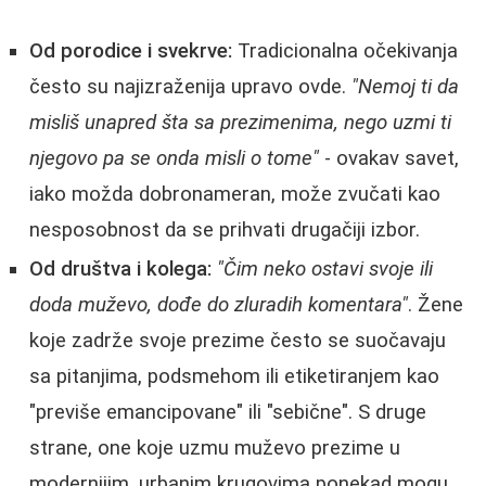
Od porodice i svekrve:
Tradicionalna očekivanja
često su najizraženija upravo ovde.
"Nemoj ti da
misliš unapred šta sa prezimenima, nego uzmi ti
njegovo pa se onda misli o tome"
- ovakav savet,
iako možda dobronameran, može zvučati kao
nesposobnost da se prihvati drugačiji izbor.
Od društva i kolega:
"Čim neko ostavi svoje ili
doda muževo, dođe do zluradih komentara"
. Žene
koje zadrže svoje prezime često se suočavaju
sa pitanjima, podsmehom ili etiketiranjem kao
"previše emancipovane" ili "sebične". S druge
strane, one koje uzmu muževo prezime u
modernijim, urbanim krugovima ponekad mogu