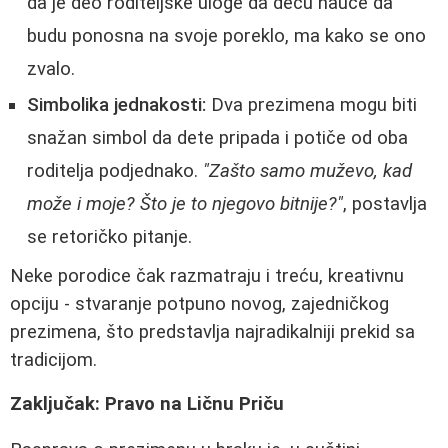
da je deo roditeljske uloge da decu nauče da
budu ponosna na svoje poreklo, ma kako se ono
zvalo.
Simbolika jednakosti:
Dva prezimena mogu biti
snažan simbol da dete pripada i potiče od oba
roditelja podjednako.
"Zašto samo muževo, kad
može i moje? Što je to njegovo bitnije?"
, postavlja
se retoričko pitanje.
Neke porodice čak razmatraju i treću, kreativnu
opciju - stvaranje potpuno novog, zajedničkog
prezimena, što predstavlja najradikalniji prekid sa
tradicijom.
Zaključak: Pravo na Ličnu Priču