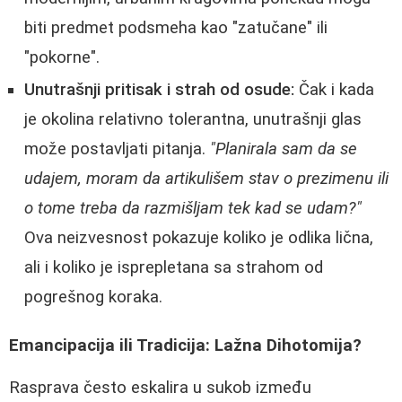
biti predmet podsmeha kao "zatučane" ili
"pokorne".
Unutrašnji pritisak i strah od osude:
Čak i kada
je okolina relativno tolerantna, unutrašnji glas
može postavljati pitanja.
"Planirala sam da se
udajem, moram da artikulišem stav o prezimenu ili
o tome treba da razmišljam tek kad se udam?"
Ova neizvesnost pokazuje koliko je odlika lična,
ali i koliko je isprepletana sa strahom od
pogrešnog koraka.
Emancipacija ili Tradicija: Lažna Dihotomija?
Rasprava često eskalira u sukob između