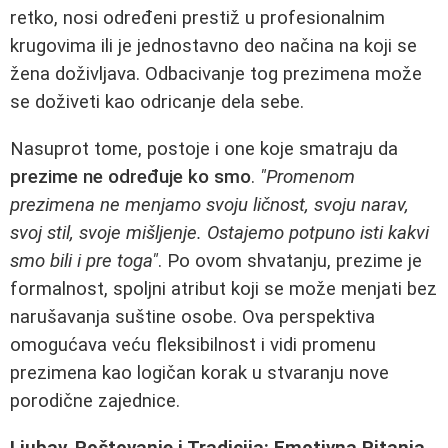
retko, nosi određeni prestiž u profesionalnim
krugovima ili je jednostavno deo načina na koji se
žena doživljava. Odbacivanje tog prezimena može
se doživeti kao odricanje dela sebe.
Nasuprot tome, postoje i one koje smatraju da
prezime ne određuje ko smo
.
"Promenom
prezimena ne menjamo svoju ličnost, svoju narav,
svoj stil, svoje mišljenje. Ostajemo potpuno isti kakvi
smo bili i pre toga"
. Po ovom shvatanju, prezime je
formalnost, spoljni atribut koji se može menjati bez
narušavanja suštine osobe. Ova perspektiva
omogućava veću fleksibilnost i vidi promenu
prezimena kao logičan korak u stvaranju nove
porodične zajednice.
Ljubav, Poštovanje i Tradicija: Emotivna Pitanja