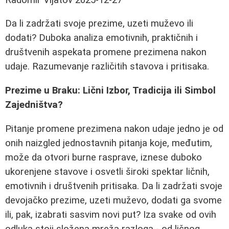
Da li zadržati svoje prezime, uzeti muževo ili
dodati? Duboka analiza emotivnih, praktičnih i
društvenih aspekata promene prezimena nakon
udaje. Razumevanje različitih stavova i pritisaka.
Prezime u Braku: Lični Izbor, Tradicija ili Simbol
Zajedništva?
Pitanje promene prezimena nakon udaje jedno je od
onih naizgled jednostavnih pitanja koje, međutim,
može da otvori burne rasprave, iznese duboko
ukorenjene stavove i osvetli široki spektar ličnih,
emotivnih i društvenih pritisaka. Da li zadržati svoje
devojačko prezime, uzeti muževo, dodati ga svome
ili, pak, izabrati sasvim novi put? Iza svake od ovih
odluka stoji složena mreža razloga - od ličnog