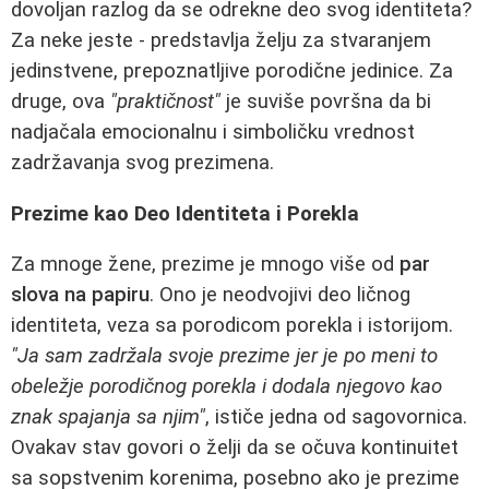
dovoljan razlog da se odrekne deo svog identiteta?
Za neke jeste - predstavlja želju za stvaranjem
jedinstvene, prepoznatljive porodične jedinice. Za
druge, ova
"praktičnost"
je suviše površna da bi
nadjačala emocionalnu i simboličku vrednost
zadržavanja svog prezimena.
Prezime kao Deo Identiteta i Porekla
Za mnoge žene, prezime je mnogo više od
par
slova na papiru
. Ono je neodvojivi deo ličnog
identiteta, veza sa porodicom porekla i istorijom.
"Ja sam zadržala svoje prezime jer je po meni to
obeležje porodičnog porekla i dodala njegovo kao
znak spajanja sa njim"
, ističe jedna od sagovornica.
Ovakav stav govori o želji da se očuva kontinuitet
sa sopstvenim korenima, posebno ako je prezime