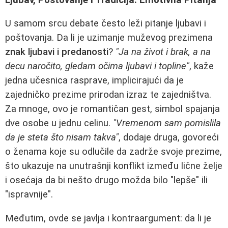
U samom srcu debate često leži pitanje ljubavi i
poštovanja. Da li je uzimanje muževog prezimena
znak ljubavi i predanosti
?
"Ja na život i brak, a na
decu naročito, gledam očima ljubavi i topline"
, kaže
jedna učesnica rasprave, implicirajući da je
zajedničko prezime prirodan izraz te zajedništva.
Za mnoge, ovo je romantičan gest, simbol spajanja
dve osobe u jednu celinu.
"Vremenom sam pomislila
da je steta što nisam takva"
, dodaje druga, govoreći
o ženama koje su odlučile da zadrže svoje prezime,
što ukazuje na unutrašnji konflikt između lične želje
i osećaja da bi nešto drugo možda bilo "lepše" ili
"ispravnije".
Međutim, ovde se javlja i kontraargument: da li je