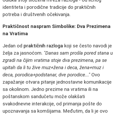
identiteta i porodične tradicije do praktičnih
potreba i društvenih očekivanja.
Praktičnost naspram Simbolike: Dva Prezimena
na Vratima
Jedan od
praktičnih razloga
koji se često navodi je
želja za jasnoćom.
"Danas sam prošla pored stana u
zgradi na čijim vratima stoje dva prezimena, pa se
upitah da li tu žive muz+žena i deca, žena+muz i
deca, porodica+podstanar, dve porodice..."
Ovo
zapažanje otvara pitanje jednostavne komunikacije
sa okolinom. Jedno prezime na vratima ili na
poštanskom sandučetu može olakšati
svakodnevne interakcije, od primanja pošte do
upoznavanja sa komšijama. Međutim, da li je ovo