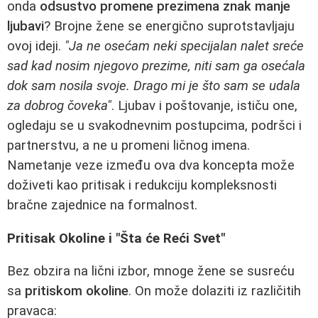
onda
odsustvo promene prezimena znak manje
ljubavi
? Brojne žene se energično suprotstavljaju
ovoj ideji.
"Ja ne osećam neki specijalan nalet sreće
sad kad nosim njegovo prezime, niti sam ga osećala
dok sam nosila svoje. Drago mi je što sam se udala
za dobrog čoveka"
. Ljubav i poštovanje, ističu one,
ogledaju se u svakodnevnim postupcima, podršci i
partnerstvu, a ne u promeni ličnog imena.
Nametanje veze između ova dva koncepta može
doživeti kao pritisak i redukciju kompleksnosti
bračne zajednice na formalnost.
Pritisak Okoline i "Šta će Reći Svet"
Bez obzira na lični izbor, mnoge žene se susreću
sa
pritiskom okoline
. On može dolaziti iz različitih
pravaca: