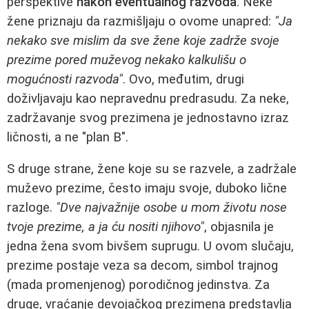
perspektive
nakon eventualnog razvoda
. Neke
žene priznaju da razmišljaju o ovome unapred:
"Ja
nekako sve mislim da sve žene koje zadrže svoje
prezime pored muževog nekako kalkulišu o
mogućnosti razvoda"
. Ovo, međutim, drugi
doživljavaju kao nepravednu predrasudu. Za neke,
zadržavanje svog prezimena je jednostavno izraz
ličnosti, a ne "plan B".
S druge strane, žene koje su se razvele, a zadržale
muževo prezime, često imaju svoje, duboko lične
razloge.
"Dve najvažnije osobe u mom životu nose
tvoje prezime, a ja ću nositi njihovo"
, objasnila je
jedna žena svom bivšem suprugu. U ovom slučaju,
prezime postaje veza sa decom, simbol trajnog
(mada promenjenog) porodičnog jedinstva. Za
druge, vraćanje devojačkog prezimena predstavlja