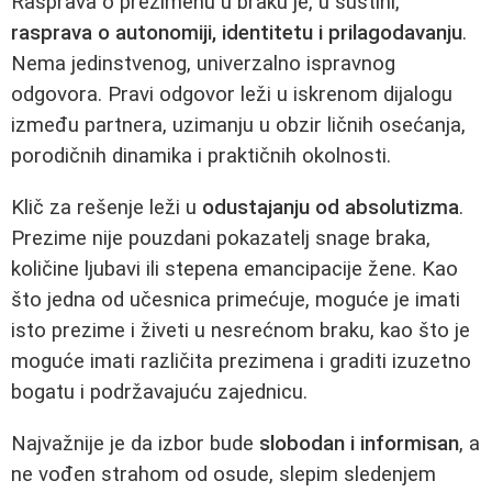
Rasprava o prezimenu u braku je, u suštini,
rasprava o autonomiji, identitetu i prilagodavanju
.
Nema jedinstvenog, univerzalno ispravnog
odgovora. Pravi odgovor leži u iskrenom dijalogu
između partnera, uzimanju u obzir ličnih osećanja,
porodičnih dinamika i praktičnih okolnosti.
Klič za rešenje leži u
odustajanju od absolutizma
.
Prezime nije pouzdani pokazatelj snage braka,
količine ljubavi ili stepena emancipacije žene. Kao
što jedna od učesnica primećuje, moguće je imati
isto prezime i živeti u nesrećnom braku, kao što je
moguće imati različita prezimena i graditi izuzetno
bogatu i podržavajuću zajednicu.
Najvažnije je da izbor bude
slobodan i informisan
, a
ne vođen strahom od osude, slepim sledenjem