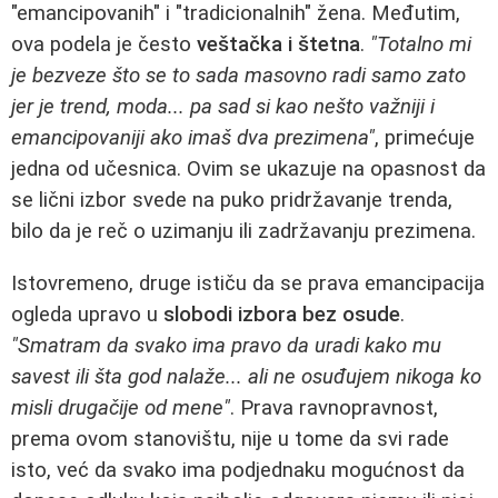
"emancipovanih" i "tradicionalnih" žena. Međutim,
ova podela je često
veštačka i štetna
.
"Totalno mi
je bezveze što se to sada masovno radi samo zato
jer je trend, moda... pa sad si kao nešto važniji i
emancipovaniji ako imaš dva prezimena"
, primećuje
jedna od učesnica. Ovim se ukazuje na opasnost da
se lični izbor svede na puko pridržavanje trenda,
bilo da je reč o uzimanju ili zadržavanju prezimena.
Istovremeno, druge ističu da se prava emancipacija
ogleda upravo u
slobodi izbora bez osude
.
"Smatram da svako ima pravo da uradi kako mu
savest ili šta god nalaže... ali ne osuđujem nikoga ko
misli drugačije od mene"
. Prava ravnopravnost,
prema ovom stanovištu, nije u tome da svi rade
isto, već da svako ima podjednaku mogućnost da