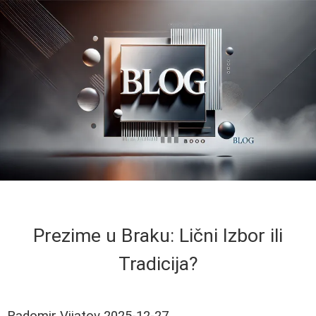
Prezime u Braku: Lični Izbor ili
Tradicija?
Radomir Vijatov
2025-12-27