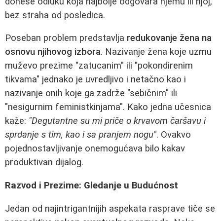
donese odluku koja najbolje odgovara njemu ili njoj,
bez straha od posledica.
Poseban problem predstavlja
redukovanje žena na
osnovu njihovog izbora
. Nazivanje žena koje uzmu
muževo prezime "zatucanim" ili "pokondirenim
tikvama" jednako je uvredljivo i netačno kao i
nazivanje onih koje ga zadrže "sebičnim" ili
"nesigurnim feministkinjama". Kako jedna učesnica
kaže:
"Degutantne su mi priče o krvavom čaršavu i
sprdanje s tim, kao i sa pranjem nogu"
. Ovakvo
pojednostavljivanje onemogućava bilo kakav
produktivan dijalog.
Razvod i Prezime: Gledanje u Budućnost
Jedan od najintrigantnijih aspekata rasprave tiče se