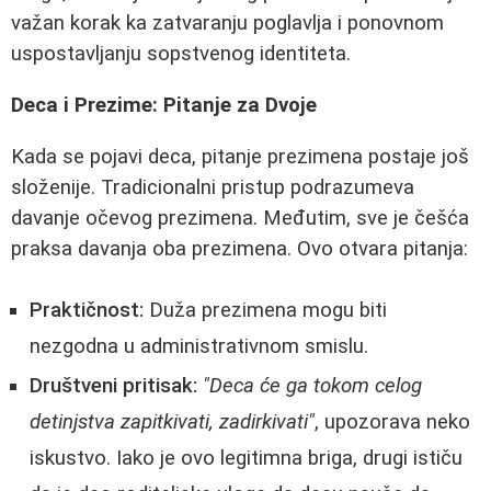
važan korak ka zatvaranju poglavlja i ponovnom
uspostavljanju sopstvenog identiteta.
Deca i Prezime: Pitanje za Dvoje
Kada se pojavi deca, pitanje prezimena postaje još
složenije. Tradicionalni pristup podrazumeva
davanje očevog prezimena. Međutim, sve je češća
praksa davanja oba prezimena. Ovo otvara pitanja:
Praktičnost:
Duža prezimena mogu biti
nezgodna u administrativnom smislu.
Društveni pritisak:
"Deca će ga tokom celog
detinjstva zapitkivati, zadirkivati"
, upozorava neko
iskustvo. Iako je ovo legitimna briga, drugi ističu