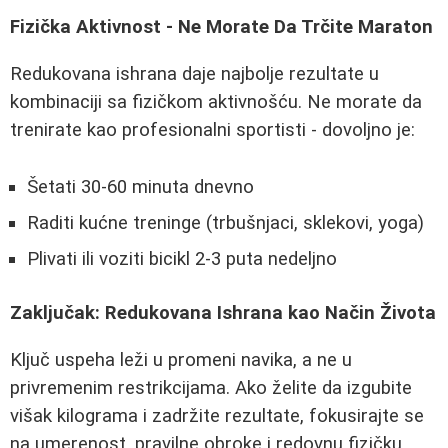
Fizička Aktivnost - Ne Morate Da Trčite Maraton
Redukovana ishrana daje najbolje rezultate u
kombinaciji sa fizičkom aktivnošću. Ne morate da
trenirate kao profesionalni sportisti - dovoljno je:
Šetati 30-60 minuta dnevno
Raditi kućne treninge (trbušnjaci, sklekovi, yoga)
Plivati ili voziti bicikl 2-3 puta nedeljno
Zaključak: Redukovana Ishrana kao Način Života
Ključ uspeha leži u promeni navika, a ne u
privremenim restrikcijama. Ako želite da izgubite
višak kilograma i zadržite rezultate, fokusirajte se
na umerenost, pravilne obroke i redovnu fizičku