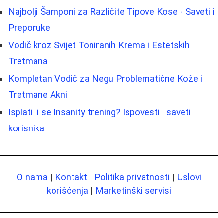
Najbolji Šamponi za Različite Tipove Kose - Saveti i
Preporuke
Vodič kroz Svijet Toniranih Krema i Estetskih
Tretmana
Kompletan Vodič za Negu Problematične Kože i
Tretmane Akni
Isplati li se Insanity trening? Ispovesti i saveti
korisnika
O nama
|
Kontakt
|
Politika privatnosti
|
Uslovi
korišćenja
|
Marketinški servisi