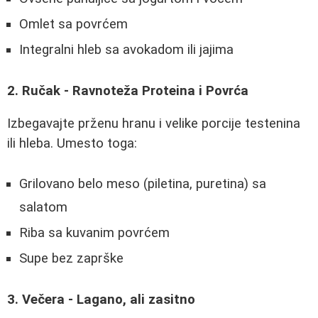
Omlet sa povrćem
Integralni hleb sa avokadom ili jajima
2. Ručak - Ravnoteža Proteina i Povrća
Izbegavajte prženu hranu i velike porcije testenina
ili hleba. Umesto toga:
Grilovano belo meso (piletina, puretina) sa
salatom
Riba sa kuvanim povrćem
Supe bez zaprške
3. Večera - Lagano, ali zasitno