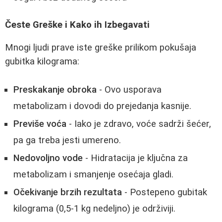
Česte Greške i Kako ih Izbegavati
Mnogi ljudi prave iste greške prilikom pokušaja
gubitka kilograma:
Preskakanje obroka
- Ovo usporava
metabolizam i dovodi do prejedanja kasnije.
Previše voća
- Iako je zdravo, voće sadrži šećer,
pa ga treba jesti umereno.
Nedovoljno vode
- Hidratacija je ključna za
metabolizam i smanjenje osećaja gladi.
Očekivanje brzih rezultata
- Postepeno gubitak
kilograma (0,5-1 kg nedeljno) je održiviji.