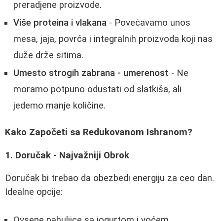
preradjene proizvode.
Više proteina i vlakana
- Povećavamo unos
mesa, jaja, povrća i integralnih proizvoda koji nas
duže drže sitima.
Umesto strogih zabrana - umerenost
- Ne
moramo potpuno odustati od slatkiša, ali
jedemo manje količine.
Kako Započeti sa Redukovanom Ishranom?
1. Doručak - Najvažniji Obrok
Doručak bi trebao da obezbedi energiju za ceo dan.
Idealne opcije:
Ovsene pahuljice sa jogurtom i voćem