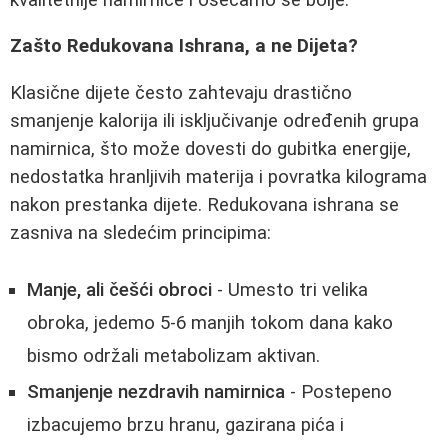
Zašto Redukovana Ishrana, a ne Dijeta?
Klasične dijete često zahtevaju drastično
smanjenje kalorija ili isključivanje određenih grupa
namirnica, što može dovesti do gubitka energije,
nedostatka hranljivih materija i povratka kilograma
nakon prestanka dijete. Redukovana ishrana se
zasniva na sledećim principima:
Manje, ali češći obroci
- Umesto tri velika
obroka, jedemo 5-6 manjih tokom dana kako
bismo održali metabolizam aktivan.
Smanjenje nezdravih namirnica
- Postepeno
izbacujemo brzu hranu, gazirana pića i