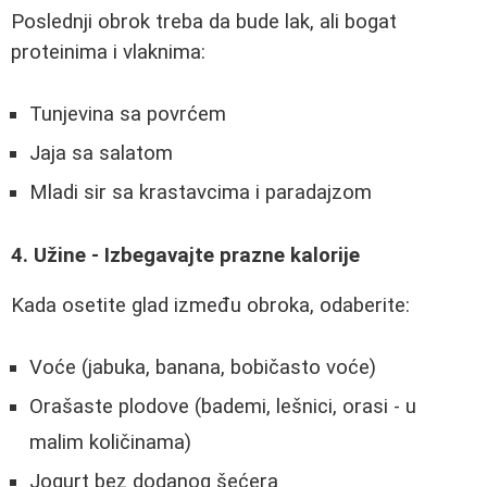
Poslednji obrok treba da bude lak, ali bogat
proteinima i vlaknima:
Tunjevina sa povrćem
Jaja sa salatom
Mladi sir sa krastavcima i paradajzom
4. Užine - Izbegavajte prazne kalorije
Kada osetite glad između obroka, odaberite:
Voće (jabuka, banana, bobičasto voće)
Orašaste plodove (bademi, lešnici, orasi - u
malim količinama)
Jogurt bez dodanog šećera