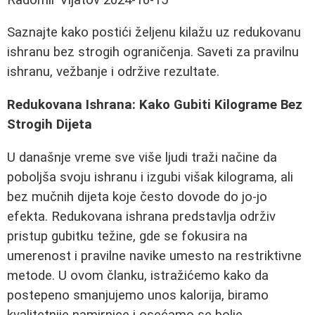
Saznajte kako postići željenu kilažu uz redukovanu
ishranu bez strogih ograničenja. Saveti za pravilnu
ishranu, vežbanje i održive rezultate.
Redukovana Ishrana: Kako Gubiti Kilograme Bez
Strogih Dijeta
U današnje vreme sve više ljudi traži načine da
poboljša svoju ishranu i izgubi višak kilograma, ali
bez mučnih dijeta koje često dovode do jo-jo
efekta. Redukovana ishrana predstavlja održiv
pristup gubitku težine, gde se fokusira na
umerenost i pravilne navike umesto na restriktivne
metode. U ovom članku, istražićemo kako da
postepeno smanjujemo unos kalorija, biramo
kvalitetnije namirnice i osećamo se bolje.