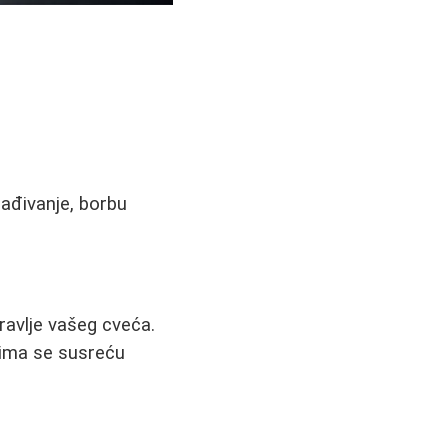
esađivanje, borbu
zdravlje vašeg cveća.
jima se susreću