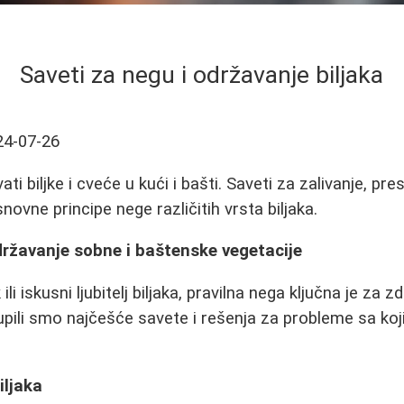
Saveti za negu i održavanje biljaka
24-07-26
ti biljke i cveće u kući i bašti. Saveti za zalivanje, pr
snovne principe nege različitih vrsta biljaka.
državanje sobne i baštenske vegetacije
ili iskusni ljubitelj biljaka, pravilna nega ključna je za 
pili smo najčešće savete i rešenja za probleme sa ko
iljaka