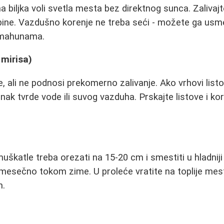
 biljka voli svetla mesta bez direktnog sunca. Zalivajt
ine. Vazdušno korenje ne treba seći - možete ga usme
m mahunama.
 mirisa)
, ali ne podnosi prekomerno zalivanje. Ako vrhovi list
nak tvrde vode ili suvog vazduha. Prskajte listove i kor
uškatle treba orezati na 15-20 cm i smestiti u hladniji
 mesečno tokom zime. U proleće vratite na toplije mes
m.