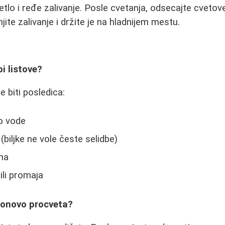
vetlo i ređe zalivanje. Posle cvetanja, odsecajte cvetov
jite zalivanje i držite je na hladnijem mestu.
i listove?
 biti posledica:
lo vode
biljke ne vole česte selidbe)
na
ili promaja
ponovo procveta?