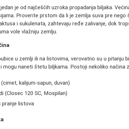
 jedan je od najčešćih uzroka propadanja biljaka. Veći
jama. Proverite prstom da li je zemlja suva pre nego što
aktusa i sukulenata, zahtevaju ređe zalivanje, dok trop
juma vole vlažniju zemlju.
čina
ubice u zemlji ili na listovima, verovatno su u pitanju b
 mogu naneti štetu biljkama. Postoji nekoliko načina za
i (cimet, kalijum-sapun, duvan)
idi (Closec 120 SC, Mospilan)
 pranje listova
ka