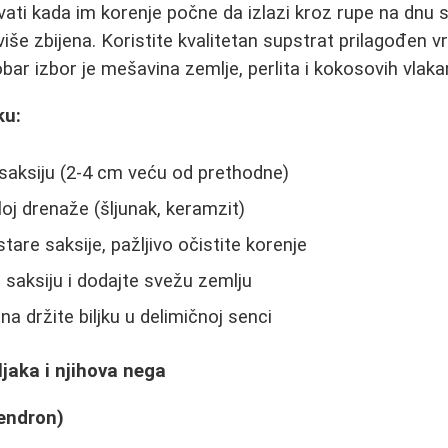
vati kada im korenje počne da izlazi kroz rupe na dnu sa
še zbijena. Koristite kvalitetan supstrat prilagođen vrs
bar izbor je mešavina zemlje, perlita i kokosovih vlaka
ku:
saksiju (2-4 cm veću od prethodne)
loj drenaže (šljunak, keramzit)
 stare saksije, pažljivo očistite korenje
 saksiju i dodajte svežu zemlju
na držite biljku u delimičnoj senci
ljaka i njihova nega
dendron)