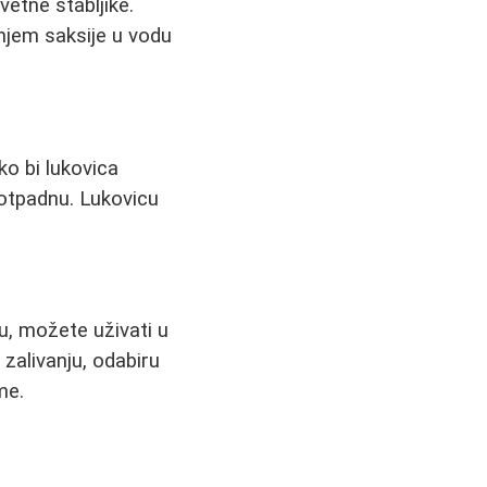
etne stabljike.
anjem saksije u vodu
ko bi lukovica
o otpadnu. Lukovicu
gu, možete uživati u
 zalivanju, odabiru
me.