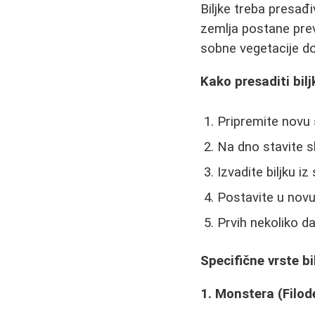
Biljke treba presađi
zemlja postane previ
sobne vegetacije do
Kako presaditi bilj
Pripremite novu 
Na dno stavite s
Izvadite biljku iz
Postavite u novu
Prvih nekoliko da
Specifične vrste bi
1. Monstera (Filo