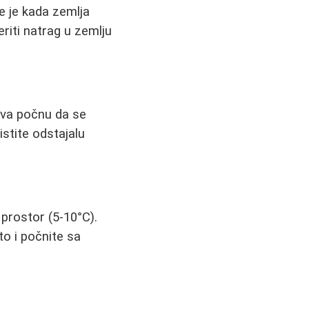
e je kada zemlja
riti natrag u zemlju
ova počnu da se
istite odstajalu
 prostor (5-10°C).
to i počnite sa