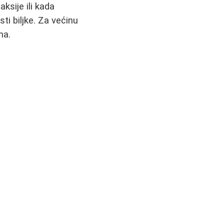
ksije ili kada
ti biljke. Za većinu
na.