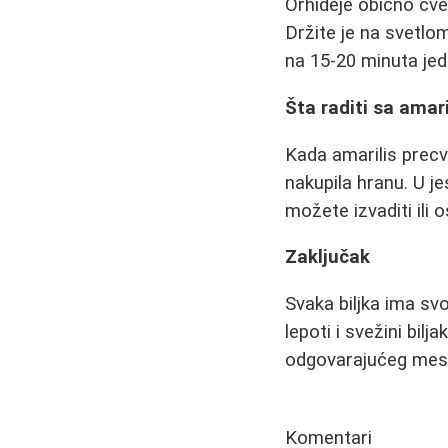
Orhideje obično cve
Držite je na svetlo
na 15-20 minuta je
Šta raditi sa amar
Kada amarilis precve
nakupila hranu. U je
možete izvaditi ili o
Zaključak
Svaka biljka ima svo
lepoti i svežini bil
odgovarajućeg mest
Komentari