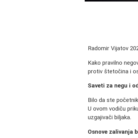
Radomir Vijatov
20
Kako pravilno negova
protiv štetočina i o
Saveti za negu i o
Bilo da ste početnik 
U ovom vodiču priku
uzgajivači biljaka.
Osnove zalivanja b