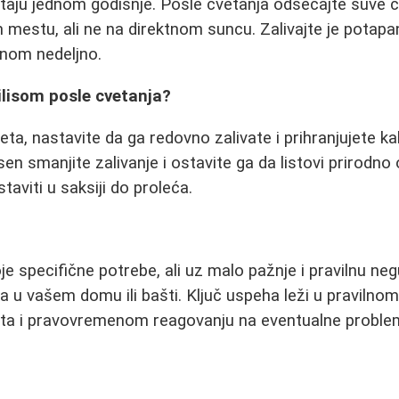
taju jednom godišnje. Posle cvetanja odsecajte suve cv
m mestu, ali ne na direktnom suncu. Zalivajte je potap
dnom nedeljno.
ilisom posle cvetanja?
ta, nastavite da ga redovno zalivate i prihranjujete ka
sen smanjite zalivanje i ostavite ga da listovi prirodn
staviti u saksiji do proleća.
je specifične potrebe, ali uz malo pažnje i pravilnu ne
jaka u vašem domu ili bašti. Ključ uspeha leži u pravilnom
a i pravovremenom reagovanju na eventualne proble