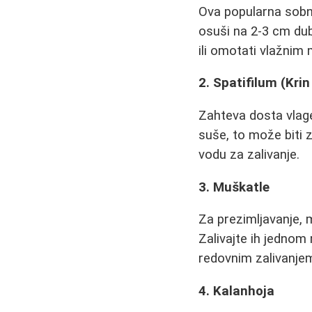
Ova popularna sobna
osuši na 2-3 cm dub
ili omotati vlažni
2. Spatifilum (Krin
Zahteva dosta vlage
suše, to može biti z
vodu za zalivanje.
3. Muškatle
Za prezimljavanje, m
Zalivajte ih jednom
redovnim zalivanje
4. Kalanhoja