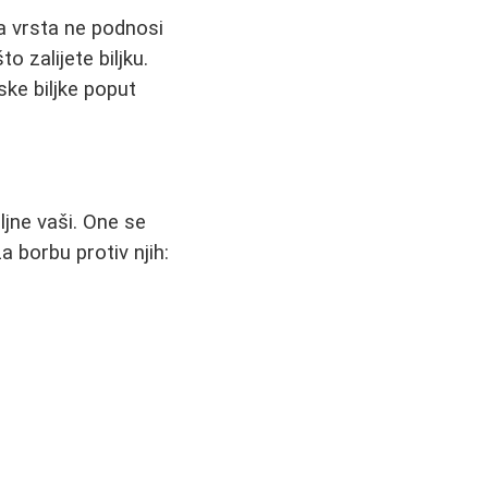
na vrsta ne podnosi
 zalijete biljku.
ske biljke poput
iljne vaši. One se
 borbu protiv njih: