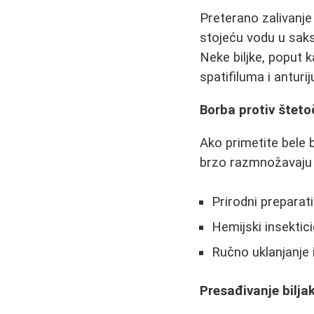
Preterano zalivanje
stojeću vodu u saksi
Neke biljke, poput k
spatifiluma i anturi
Borba protiv šteto
Ako primetite bele b
brzo razmnožavaju i
Prirodni preparat
Hemijski insektic
Ručno uklanjanje i
Presađivanje bilja