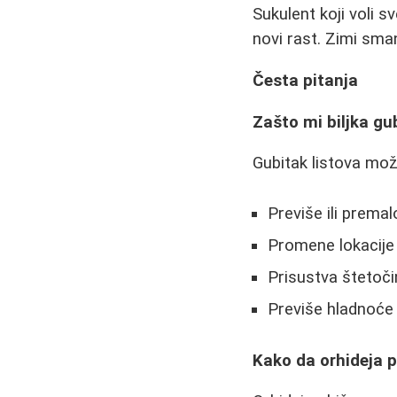
Sukulent koji voli s
novi rast. Zimi sman
Česta pitanja
Zašto mi biljka gub
Gubitak listova može
Previše ili prema
Promene lokacije (
Prisustva štetoči
Previše hladnoće 
Kako da orhideja 