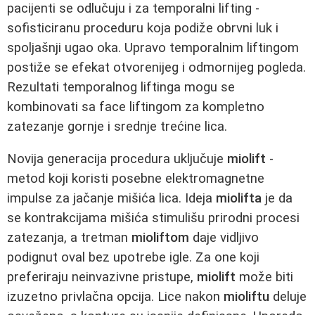
pacijenti se odlučuju i za temporalni lifting -
sofisticiranu proceduru koja podiže obrvni luk i
spoljašnji ugao oka. Upravo temporalnim liftingom
postiže se efekat otvorenijeg i odmornijeg pogleda.
Rezultati temporalnog liftinga mogu se
kombinovati sa face liftingom za kompletno
zatezanje gornje i srednje trećine lica.
Novija generacija procedura uključuje
miolift
-
metod koji koristi posebne elektromagnetne
impulse za jačanje mišića lica. Ideja
miolifta
je da
se kontrakcijama mišića stimulišu prirodni procesi
zatezanja, a tretman
mioliftom
daje vidljivo
podignut oval bez upotrebe igle. Za one koji
preferiraju neinvazivne pristupe,
miolift
može biti
izuzetno privlačna opcija. Lice nakon
mioliftu
deluje