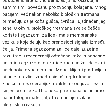
postižemo intenzivnu stimulaciju fibroblasta, a
samim tim i povećanu proizvodnju kolagena. Mnogi
pacijenti već nakon nekoliko bioloških tretmana
primećuju da je koža gušća, čvršća i ujednačenijeg
tena. U okviru biološkog tretmana sve se češće
koriste i egzozomi za lice - male membranske
vezikule koje deluju kao prenosioci signala između
ćelija. Primena egzozoma za lice daje izuzetne
rezultate u regeneraciji oštećene kože, a posebno
se ističu egzozomima za lice kada se želi delovati
na duboke nivoe dermisa. Mnogi klijenti postavljaju
pitanje o razlici između biološkog tretmana i
klasičnih mezoterapijskih koktela - odgovor leži u
činjenici da se kod biološkog tretmana oslanjamo
na autologni materijal, što smanjuje rizik od
alergijskih reakcija.