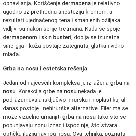
obnavljanja. Korišćenje
dermapena
je relativno
ugodno uz prethodnu anesteziju kremom, a
rezultati ujednačenog tena i smanjenih ožiljaka
vidljivi su nakon serije tretmana. Kada se spoje
dermapenom
i
skin busteri
, dobija se izuzetna
sinergija - koža postaje zategnuta, glatka i vidno
mlađa.
Grba na nosu i estetska rešenja
Jedan od najčešćih kompleksa je izražena
grba na
nosu
. Korekcija
grbe na nosu
nekada je
podrazumevala isključivo hiruršku rinoplastiku, ali
danas postoje i nehirurške alternative. Filerima se
može vizuelno umanjiti
grba na nosu
tako što se
popunjavaju zonu iznad i ispod nje, što stvara
optičku iluziju ravnog nosa. Ova tehnika, poznata