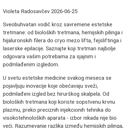
Violeta Radosavčev
2026-06-25
Sveobuhvatan vodič kroz savremene estetske
tretmane: od bioloških tretmana, hemijskih pilinga i
hijaluronskih filera do cryo mezo lifta, fejsliftinga i
laserske epilacije. Saznajte koji tretman najbolje
odgovara vašim potrebama za sjajnim i
podmlađenim izgledom.
U svetu estetske medicine svakog meseca se
pojavljuju inovacije koje obećavaju sveži,
podmlađeni izgled bez hirurškog skalpela. Od
bioloških tretmana koji koriste sopstvenu krvnu
plazmu, preko preciznih injekcionih tehnika do
visokotehnoloških aparata - izbor nikada nije bio
veći. Razumevanje razlika između hemijskih pilinga,