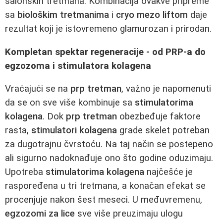
salonskih tretmana. Kombinacija ovakve pripreme
sa
biološkim tretmanima
i
cryo mezo liftom
daje
rezultat koji je istovremeno glamurozan i prirodan.
Kompletan spektar regeneracije - od PRP-a do
egzozoma i stimulatora kolagena
Vraćajući se na
prp tretman
, važno je napomenuti
da se on sve više kombinuje sa
stimulatorima
kolagena
. Dok
prp tretman
obezbeđuje faktore
rasta,
stimulatori kolagena
grade skelet potreban
za dugotrajnu čvrstoću. Na taj način se postepeno
ali sigurno nadoknađuje ono što godine oduzimaju.
Upotreba
stimulatorima kolagena
najčešće je
raspoređena u tri tretmana, a konačan efekat se
procenjuje nakon šest meseci. U međuvremenu,
egzozomi za lice
sve više preuzimaju ulogu