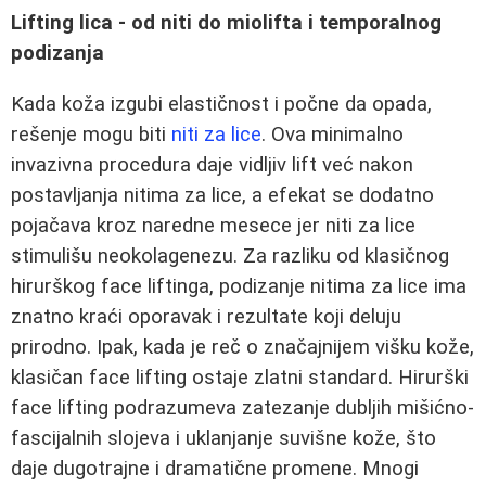
Lifting lica - od niti do miolifta i temporalnog
podizanja
Kada koža izgubi elastičnost i počne da opada,
rešenje mogu biti
niti za lice
. Ova minimalno
invazivna procedura daje vidljiv lift već nakon
postavljanja nitima za lice, a efekat se dodatno
pojačava kroz naredne mesece jer niti za lice
stimulišu neokolagenezu. Za razliku od klasičnog
hirurškog face liftinga, podizanje nitima za lice ima
znatno kraći oporavak i rezultate koji deluju
prirodno. Ipak, kada je reč o značajnijem višku kože,
klasičan face lifting ostaje zlatni standard. Hirurški
face lifting podrazumeva zatezanje dubljih mišićno-
fascijalnih slojeva i uklanjanje suvišne kože, što
daje dugotrajne i dramatične promene. Mnogi