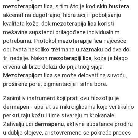
mezoterapijom lica
, s tim što je kod
skin bustera
akcenat na dugotrajnoj hidrataciji i poboljšanju
kvaliteta kože, dok
mezoterapija lica
koristi
mešavine supstanci prilagođene individualnim
potrebama. Protokol
mezoterapije lica
najčešće
obuhvata nekoliko tretmana u razmaku od dve do
tri nedelje. Nakon
mezoterapiji lica
, koža je blago
crvena ali brzo dolazi do prijatnog sjaja.
Mezoterapijom lica
se može delovati na suvoću,
proširene pore, pigmentacije i sitne bore.
Zanimljiv instrument koji prati ovu filozofiju je
dermapen
- aparat sa mikroiglicama koje vertikalno
perkutiraju kožu i time stvaraju mikrokanale.
Zahvaljujući
dermapenu
, aktivne supstance prodiru
u dublje slojeve, a istovremeno se pokreće proces