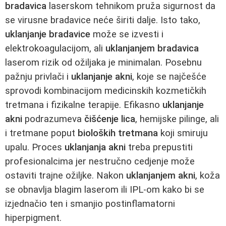
bradavica
laserskom tehnikom pruža sigurnost da
se virusne bradavice neće širiti dalje. Isto tako,
uklanjanje bradavice
može se izvesti i
elektrokoagulacijom, ali
uklanjanjem bradavica
laserom rizik od ožiljaka je minimalan. Posebnu
pažnju privlači i
uklanjanje akni
, koje se najčešće
sprovodi kombinacijom medicinskih kozmetičkih
tretmana i fizikalne terapije. Efikasno
uklanjanje
akni
podrazumeva
čišćenje lica
, hemijske pilinge, ali
i tretmane poput
bioloških tretmana
koji smiruju
upalu. Proces
uklanjanja akni
treba prepustiti
profesionalcima jer nestručno cedjenje može
ostaviti trajne ožiljke. Nakon
uklanjanjem akni
, koža
se obnavlja blagim laserom ili IPL-om kako bi se
izjednačio ten i smanjio postinflamatorni
hiperpigment.