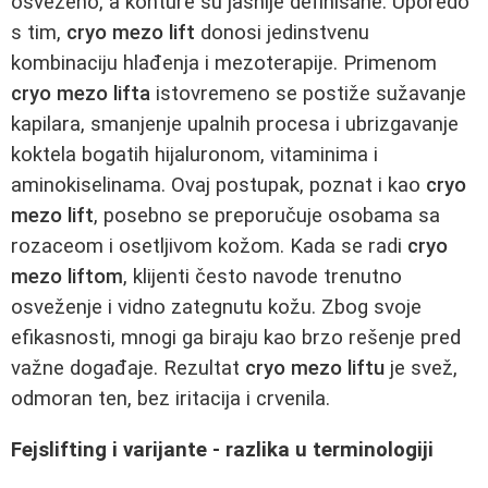
osveženo, a konture su jasnije definisane. Uporedo
s tim,
cryo mezo lift
donosi jedinstvenu
kombinaciju hlađenja i mezoterapije. Primenom
cryo mezo lifta
istovremeno se postiže sužavanje
kapilara, smanjenje upalnih procesa i ubrizgavanje
koktela bogatih hijaluronom, vitaminima i
aminokiselinama. Ovaj postupak, poznat i kao
cryo
mezo lift
, posebno se preporučuje osobama sa
rozaceom i osetljivom kožom. Kada se radi
cryo
mezo liftom
, klijenti često navode trenutno
osveženje i vidno zategnutu kožu. Zbog svoje
efikasnosti, mnogi ga biraju kao brzo rešenje pred
važne događaje. Rezultat
cryo mezo liftu
je svež,
odmoran ten, bez iritacija i crvenila.
Fejslifting i varijante - razlika u terminologiji