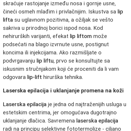
skraćuje rastojanje između nosa i gornje usne,
čineći osmeh mlađim i privlačnijim. Iskustva sa
lip
lifta
su uglavnom pozitivna, a ožiljak se vešto
sakriva u prirodnoj borici ispod nosa. Kod
nehirurških varijanti, efekat
lip liftom
može
podsećati na blago izvrnute usne, postignut
koncima ili injekcijama. Ako razmišljate o
podvrgavanju
lip liftu
, prvo se konsultujte sa
iskusnim stručnjakom koji će proceniti da li vam
odgovara
lip-lift
hirurška tehnika.
Laserska epilacija i uklanjanje promena na koži
Laserska epilacija
je jedna od najtraženijih usluga u
estetskim centrima, jer omogućava dugotrajno
uklanjanje dlačica. Savremena
laserska epilacija
radi na principu selektivne fototermolize - ciljano