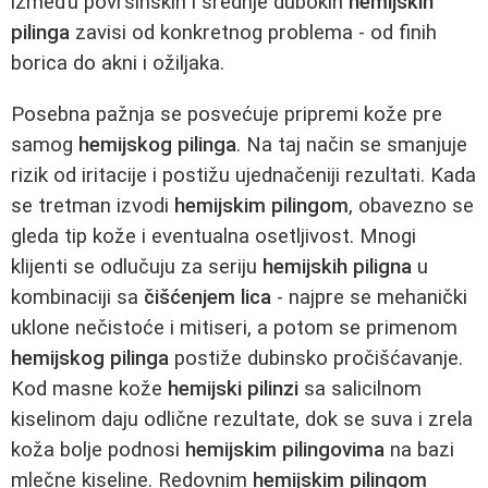
između površinskih i srednje dubokih
hemijskih
pilinga
zavisi od konkretnog problema - od finih
borica do akni i ožiljaka.
Posebna pažnja se posvećuje pripremi kože pre
samog
hemijskog pilinga
. Na taj način se smanjuje
rizik od iritacije i postižu ujednačeniji rezultati. Kada
se tretman izvodi
hemijskim pilingom
, obavezno se
gleda tip kože i eventualna osetljivost. Mnogi
klijenti se odlučuju za seriju
hemijskih piligna
u
kombinaciji sa
čišćenjem lica
- najpre se mehanički
uklone nečistoće i mitiseri, a potom se primenom
hemijskog pilinga
postiže dubinsko pročišćavanje.
Kod masne kože
hemijski pilinzi
sa salicilnom
kiselinom daju odlične rezultate, dok se suva i zrela
koža bolje podnosi
hemijskim pilingovima
na bazi
mlečne kiseline. Redovnim
hemijskim pilingom