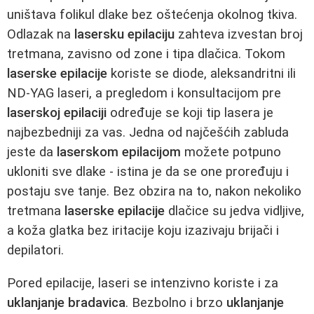
uništava folikul dlake bez oštećenja okolnog tkiva.
Odlazak na
lasersku epilaciju
zahteva izvestan broj
tretmana, zavisno od zone i tipa dlačica. Tokom
laserske epilacije
koriste se diode, aleksandritni ili
ND-YAG laseri, a pregledom i konsultacijom pre
laserskoj epilaciji
određuje se koji tip lasera je
najbezbedniji za vas. Jedna od najčešćih zabluda
jeste da
laserskom epilacijom
možete potpuno
ukloniti sve dlake - istina je da se one proređuju i
postaju sve tanje. Bez obzira na to, nakon nekoliko
tretmana
laserske epilacije
dlačice su jedva vidljive,
a koža glatka bez iritacije koju izazivaju brijači i
depilatori.
Pored epilacije, laseri se intenzivno koriste i za
uklanjanje bradavica
. Bezbolno i brzo
uklanjanje