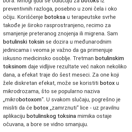
bora. Mnogi ljudi se odlučuju za
botoks
iz
preventivnih razloga, posebno u zoni čela i oko
očiju. Korišćenje
botoksa
u terapeutske svrhe
takođe je široko rasprostranjeno, recimo za
smanjenje preteranog znojenja ili migrena. Sam
botulinski toksin
se dozira u međunarodnim
jedinicama i veoma je važno da ga primenjuje
iskusno medicinsko osoblje. Tretman
botulinskim
toksinom
daje vidljive rezultate već nakon nekoliko
dana, a efekat traje do šest meseci. Za one koji
žele diskretan efekat, može se koristiti
botox
u
mikrodrozama, što se popularno naziva
„mikro
botoxom
“. U svakom slučaju, pogrešno je
misliti da će
botox
„zamrznuti“ lice - uz pravilnu
aplikaciju
botulinskog toksina
mimika ostaje
očuvana, a bore se vidno smanjuju.