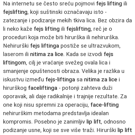
Na internetu se često sreću pojmovi
fejs lifting
ili
fejslifting
, koji suštinski označavaju isto -
zatezanje i podizanje mekih tkiva lica. Bez obzira da
li neko kaže
fejs lifting
ili
fejslifting
, reč je o
proceduri koja može biti hirurška ili nehirurška.
Nehirurški
fejs liftinga
postiže se ultrazvukom,
laserom ili
nitima za lice
. Kada se izvodi
fejs
liftingom
, cilj je vraćanje svežeg ovala lica i
smanjenje opuštenosti obraza. Velika je razlika u
iskustvu između
fejs-liftinga
sa
nitima za lice
i
hirurškog
faceliftinga
- potonji zahteva duži
oporavak, ali daje radikalnije i trajnije rezultate. Za
one koji nisu spremni za operaciju,
face-lifting
nehirurškim metodama predstavlja idealan
kompromis. Posebno je zanimljiv
lip lift
, odnosno
podizanje usne, koji se sve više traži. Hirurški
lip lift