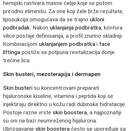
hemijski rastvara masne ćelije koje se potom
prirodno eliminišu. Za one koji žele brže rezultate,
liposukcija omogućava da se trajno
ukloni
podbradak
. Nakon
uklanjanja podbratka
, kontura
vilice postaje definisanija, a profil znatno skladniji.
Kombinacijom
uklanjanjem podbratka
i
face
liftinga
postiže se potpuna revitalizacija donje
trećine lica.
Skin busteri, mezoterapija i dermapen
Skin busteri
su koncentrovani preparati
hijaluronske kiseline, vitamina i peptida koji se
injektiraju direktno u kožu radi dubinske hidratacije.
Postoje razne vrste
skin boostera
, a najpoznatiji
su oni na bazi neumreženog hijalurona.
Ubrizgavanje
skin boostera
često se upoređuje sa