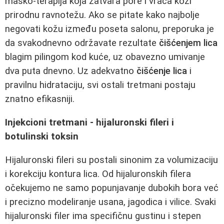
masko-terapija koja zatvara pore i vraća koži
prirodnu ravnotežu. Ako se pitate kako najbolje
negovati kožu između poseta salonu, preporuka je
da svakodnevno održavate rezultate
čišćenjem lica
blagim pilingom kod kuće, uz obavezno umivanje
dva puta dnevno. Uz adekvatno
čišćenje lica
i
pravilnu hidrataciju, svi ostali tretmani postaju
znatno efikasniji.
Injekcioni tretmani - hijaluronski fileri i
botulinski toksin
Hijaluronski fileri su postali sinonim za volumizaciju
i korekciju kontura lica. Od hijaluronskih filera
očekujemo ne samo popunjavanje dubokih bora već
i precizno modeliranje usana, jagodica i vilice. Svaki
hijaluronski filer ima specifičnu gustinu i stepen