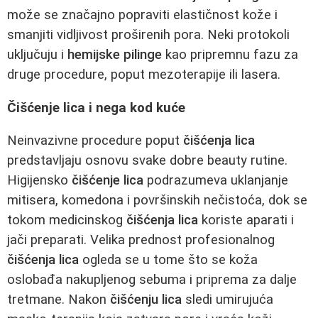
može se značajno popraviti elastičnost kože i
smanjiti vidljivost proširenih pora. Neki protokoli
uključuju i
hemijske pilinge
kao pripremnu fazu za
druge procedure, poput mezoterapije ili lasera.
Čišćenje lica i nega kod kuće
Neinvazivne procedure poput
čišćenja lica
predstavljaju osnovu svake dobre beauty rutine.
Higijensko
čišćenje lica
podrazumeva uklanjanje
mitisera, komedona i površinskih nečistoća, dok se
tokom medicinskog
čišćenja lica
koriste aparati i
jači preparati. Velika prednost profesionalnog
čišćenja lica
ogleda se u tome što se koža
oslobađa nakupljenog sebuma i priprema za dalje
tretmane. Nakon
čišćenju lica
sledi umirujuća