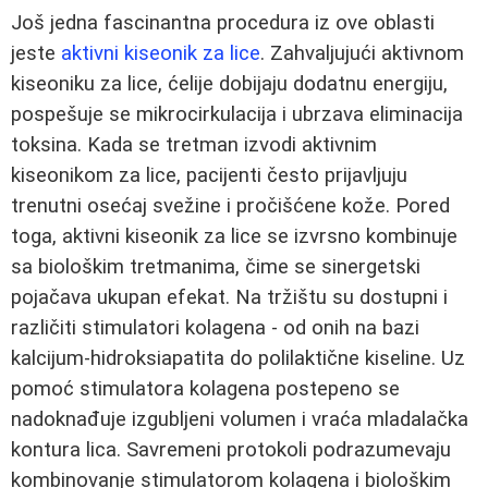
Još jedna fascinantna procedura iz ove oblasti
jeste
aktivni kiseonik za lice
. Zahvaljujući aktivnom
kiseoniku za lice, ćelije dobijaju dodatnu energiju,
pospešuje se mikrocirkulacija i ubrzava eliminacija
toksina. Kada se tretman izvodi aktivnim
kiseonikom za lice, pacijenti često prijavljuju
trenutni osećaj svežine i pročišćene kože. Pored
toga, aktivni kiseonik za lice se izvrsno kombinuje
sa biološkim tretmanima, čime se sinergetski
pojačava ukupan efekat. Na tržištu su dostupni i
različiti stimulatori kolagena - od onih na bazi
kalcijum-hidroksiapatita do polilaktične kiseline. Uz
pomoć stimulatora kolagena postepeno se
nadoknađuje izgubljeni volumen i vraća mladalačka
kontura lica. Savremeni protokoli podrazumevaju
kombinovanje stimulatorom kolagena i biološkim