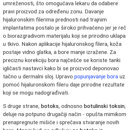
umreženosti, što omogućava lekaru da odabere
pravi proizvod za određenu zonu. Davanje
hijaluronskim filerima prednosti nad trajnim
implantatima postalo je široko prihvaćeno jer je reč
o biorazgradivom materijalu koji se prirodno uklapa
u tkivo. Nakon aplikacije hijaluronskog filera, koža
postaje vidno glatka, a bore manje izražene. Za
preciznu korekciju bora najčešće se koriste tanki
igličasti nastavci kako bi se proizvod deponovao
tačno u dermalni sloj. Upravo
popunjavanje bora
uz
pomoć hijaluronskom fileru daje prirodne rezultate
koji se mogu nadograđivati.
S druge strane,
botoks
, odnosno
botulinski toksin
,
deluje na potpuno drugačiji način - opušta mimikom
prenapregnute mišiće i sprečava stvaranje novih