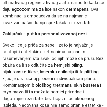
ultimativnog regenerativnog alata, naročito kada se
daju
egzozomima za lice
nakon
dermapena
. Ova
kombinacija omogućava da se na najmanje
invazivan način dobiju spektakularni rezultati.
Zaključak - put ka personalizovanoj nezi
Svako lice je priča za sebe, i zato je najvažnije
pristupiti estetskim tretmanima sa jasnim
razumevanjem šta svaki od njih može da pruži. Bez
obzira da li se odlučite za
hemijski piling
,
hijaluronske filere
,
lasersku epilaciju
ili
fejslifting
,
ključ je u stručnoj proceni i individualnom planu.
Kombinacijom
biološkog tretmana
,
skin bustera
i
cryo mezo lifta
možete postići prirodne i
dugotrajne rezultate, bez bojazni od ukočenog
izgleda. Negovana koža nije samo pitanje estetike -