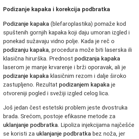
Podizanje kapaka i korekcija podbratka
Podizanje kapaka
(blefaroplastika) pomaže kod
spuštenih gornjih kapaka koji daju umoran izgled i
ponekad sužavaju vidno polje. Kada je reč o
podizanju kapaka
, procedura može biti laserska ili
klasična hirurška. Prednost
podizanja kapaka
laserom je manje krvarenje i brži oporavak, ali je
podizanje kapaka
klasičnim rezom i dalje široko
zastupljeno. Rezultat
podizanjem kapaka
je
otvoreniji pogled i svežiji izgled celog lica.
Još jedan čest estetski problem jeste dvostruka
brada. Srećom, postoje efikasne metode za
uklanjanje podbratka
. Lipoliza injekcijama najčešće
se koristi za
uklanjanje podbratka
bez noža, jer