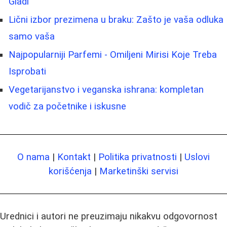
Gladi
Lični izbor prezimena u braku: Zašto je vaša odluka
samo vaša
Najpopularniji Parfemi - Omiljeni Mirisi Koje Treba
Isprobati
Vegetarijanstvo i veganska ishrana: kompletan
vodič za početnike i iskusne
O nama
|
Kontakt
|
Politika privatnosti
|
Uslovi
korišćenja
|
Marketinški servisi
Urednici i autori ne preuzimaju nikakvu odgovornost