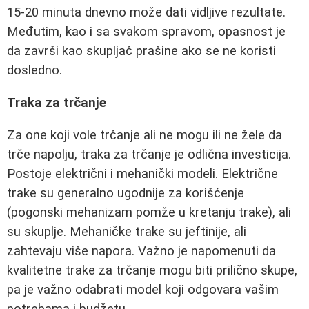
15-20 minuta dnevno može dati vidljive rezultate.
Međutim, kao i sa svakom spravom, opasnost je
da završi kao skupljač prašine ako se ne koristi
dosledno.
Traka za trčanje
Za one koji vole trčanje ali ne mogu ili ne žele da
trče napolju, traka za trčanje je odlična investicija.
Postoje električni i mehanički modeli. Električne
trake su generalno ugodnije za korišćenje
(pogonski mehanizam pomže u kretanju trake), ali
su skuplje. Mehaničke trake su jeftinije, ali
zahtevaju više napora. Važno je napomenuti da
kvalitetne trake za trčanje mogu biti prilično skupe,
pa je važno odabrati model koji odgovara vašim
potrebama i budžetu.