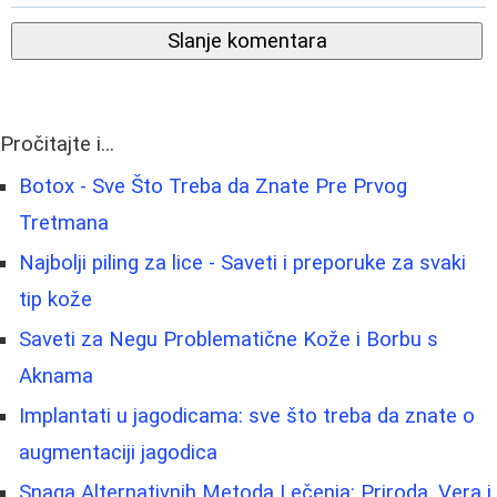
Slanje komentara
Pročitajte i...
Botox - Sve Što Treba da Znate Pre Prvog
Tretmana
Najbolji piling za lice - Saveti i preporuke za svaki
tip kože
Saveti za Negu Problematične Kože i Borbu s
Aknama
Implantati u jagodicama: sve što treba da znate o
augmentaciji jagodica
Snaga Alternativnih Metoda Lečenja: Priroda, Vera i