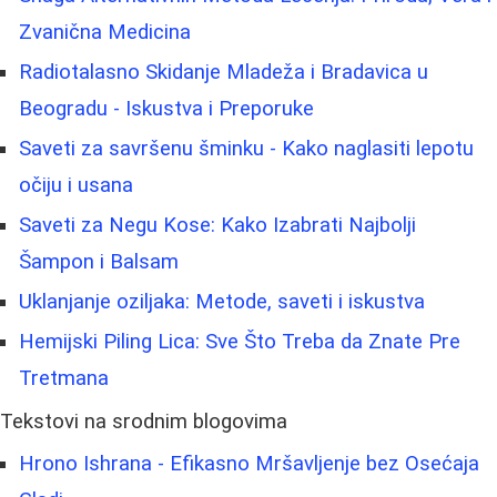
Zvanična Medicina
Radiotalasno Skidanje Mladeža i Bradavica u
Beogradu - Iskustva i Preporuke
Saveti za savršenu šminku - Kako naglasiti lepotu
očiju i usana
Saveti za Negu Kose: Kako Izabrati Najbolji
Šampon i Balsam
Uklanjanje oziljaka: Metode, saveti i iskustva
Hemijski Piling Lica: Sve Što Treba da Znate Pre
Tretmana
Tekstovi na srodnim blogovima
Hrono Ishrana - Efikasno Mršavljenje bez Osećaja