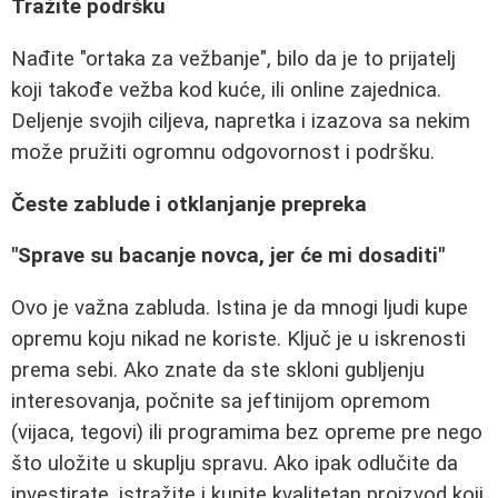
Tražite podršku
Nađite "ortaka za vežbanje", bilo da je to prijatelj
koji takođe vežba kod kuće, ili online zajednica.
Deljenje svojih ciljeva, napretka i izazova sa nekim
može pružiti ogromnu odgovornost i podršku.
Česte zablude i otklanjanje prepreka
"Sprave su bacanje novca, jer će mi dosaditi"
Ovo je važna zabluda. Istina je da mnogi ljudi kupe
opremu koju nikad ne koriste. Ključ je u iskrenosti
prema sebi. Ako znate da ste skloni gubljenju
interesovanja, počnite sa jeftinijom opremom
(vijaca, tegovi) ili programima bez opreme pre nego
što uložite u skuplju spravu. Ako ipak odlučite da
investirate, istražite i kupite kvalitetan proizvod koji