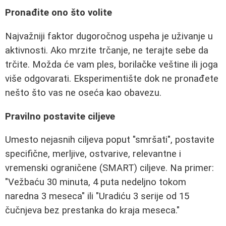
Pronađite ono što volite
Najvažniji faktor dugoročnog uspeha je uživanje u
aktivnosti. Ako mrzite trčanje, ne terajte sebe da
trčite. Možda će vam ples, borilačke veštine ili joga
više odgovarati. Eksperimentište dok ne pronađete
nešto što vas ne oseća kao obavezu.
Pravilno postavite ciljeve
Umesto nejasnih ciljeva poput "smršati", postavite
specifične, merljive, ostvarive, relevantne i
vremenski ograničene (SMART) ciljeve. Na primer:
"Vežbaću 30 minuta, 4 puta nedeljno tokom
naredna 3 meseca" ili "Uradiću 3 serije od 15
čučnjeva bez prestanka do kraja meseca."