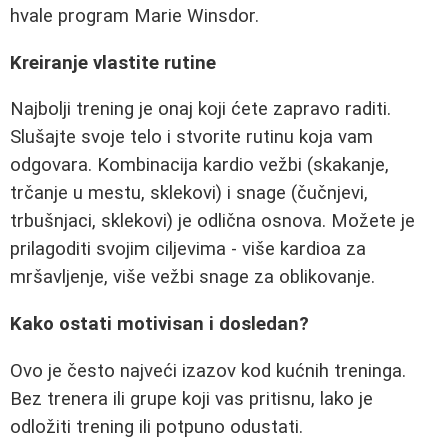
hvale program Marie Winsdor.
Kreiranje vlastite rutine
Najbolji trening je onaj koji ćete zapravo raditi.
Slušajte svoje telo i stvorite rutinu koja vam
odgovara. Kombinacija kardio vežbi (skakanje,
trčanje u mestu, sklekovi) i snage (čučnjevi,
trbušnjaci, sklekovi) je odlična osnova. Možete je
prilagoditi svojim ciljevima - više kardioa za
mršavljenje, više vežbi snage za oblikovanje.
Kako ostati motivisan i dosledan?
Ovo je često najveći izazov kod kućnih treninga.
Bez trenera ili grupe koji vas pritisnu, lako je
odložiti trening ili potpuno odustati.