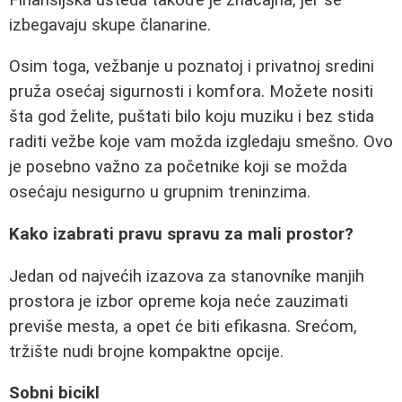
izbegavaju skupe članarine.
Osim toga, vežbanje u poznatoj i privatnoj sredini
pruža osećaj sigurnosti i komfora. Možete nositi
šta god želite, puštati bilo koju muziku i bez stida
raditi vežbe koje vam možda izgledaju smešno. Ovo
je posebno važno za početnike koji se možda
osećaju nesigurno u grupnim treninzima.
Kako izabrati pravu spravu za mali prostor?
Jedan od najvećih izazova za stanovníke manjih
prostora je izbor opreme koja neće zauzimati
previše mesta, a opet će biti efikasna. Srećom,
tržište nudi brojne kompaktne opcije.
Sobni bicikl