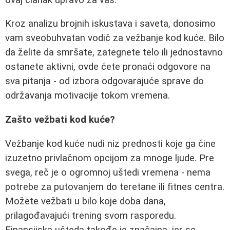
Kroz analizu brojnih iskustava i saveta, donosimo
vam sveobuhvatan vodič za vežbanje kod kuće. Bilo
da želite da smršate, zategnete telo ili jednostavno
ostanete aktivni, ovde ćete pronaći odgovore na
sva pitanja - od izbora odgovarajuće sprave do
održavanja motivacije tokom vremena.
Zašto vežbati kod kuće?
Vežbanje kod kuće nudi niz prednosti koje ga čine
izuzetno privlačnom opcijom za mnoge ljude. Pre
svega, reč je o ogromnoj uštedi vremena - nema
potrebe za putovanjem do teretane ili fitnes centra.
Možete vežbati u bilo koje doba dana,
prilagođavajući trening svom rasporedu.
Finansijska ušteda takođe je značajna, jer se