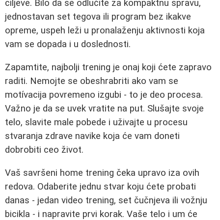
ciljeve. Bilo da se odlučite za kompaktnu spravu,
jednostavan set tegova ili program bez ikakve
opreme, uspeh leži u pronalaženju aktivnosti koja
vam se dopada i u doslednosti.
Zapamtite, najbolji trening je onaj koji ćete zapravo
raditi. Nemojte se obeshrabriti ako vam se
motívacija povremeno izgubi - to je deo procesa.
Važno je da se uvek vratite na put. Slušajte svoje
telo, slavite male pobede i uživajte u procesu
stvaranja zdrave navike koja će vam doneti
dobrobiti ceo život.
Vaš savršeni home trening čeka upravo iza ovih
redova. Odaberite jednu stvar koju ćete probati
danas - jedan video trening, set čučnjeva ili vožnju
bicikla - i napravite prvi korak. Vaše telo i um će