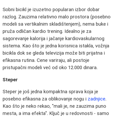
Sobni bicikl je izuzetno popularan izbor dobar
razlog. Zauzima relativno malo prostora (posebno
modeli sa vertikalnim skladištenjem), nema buke i
pruža odličan kardio trening. Idealno je za
sagorevanje kalorija i jačanje kardiovaskularnog
sistema. Kao što je jedna korisnica istakla, vožnja
bicikla dok se gleda televizija može biti prijatna i
efikasna rutina. Cene variraju, ali postoje
pristupačni modeli već od oko 12.000 dinara.
Steper
Steper je još jedna kompaktna sprava koja je
posebno efikasna za oblikovanje nogu i
zadnjice
.
Kao što je neko rekao, "mali je, ne zauzima puno
mesta, a ima efekta". Ključ je u redovnosti - samo