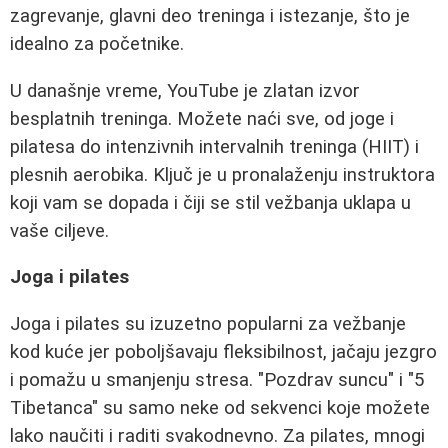
zagrevanje, glavni deo treninga i istezanje, što je
idealno za početnike.
U današnje vreme, YouTube je zlatan izvor
besplatnih treninga. Možete naći sve, od joge i
pilatesa do intenzivnih intervalnih treninga (HIIT) i
plesnih aerobika. Ključ je u pronalaženju instruktora
koji vam se dopada i čiji se stil vežbanja uklapa u
vaše ciljeve.
Joga i pilates
Joga i pilates su izuzetno popularni za vežbanje
kod kuće jer poboljšavaju fleksibilnost, jačaju jezgro
i pomažu u smanjenju stresa. "Pozdrav suncu" i "5
Tibetanca" su samo neke od sekvenci koje možete
lako naučiti i raditi svakodnevno. Za pilates, mnogi