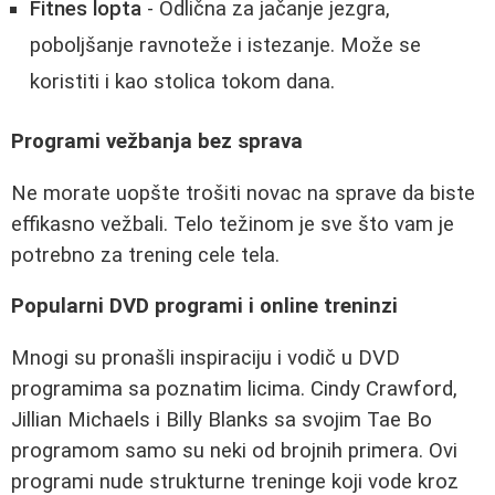
Fitnes lopta
- Odlična za jačanje jezgra,
poboljšanje ravnoteže i istezanje. Može se
koristiti i kao stolica tokom dana.
Programi vežbanja bez sprava
Ne morate uopšte trošiti novac na sprave da biste
effikasno vežbali. Telo težinom je sve što vam je
potrebno za trening cele tela.
Popularni DVD programi i online treninzi
Mnogi su pronašli inspiraciju i vodič u DVD
programima sa poznatim licima. Cindy Crawford,
Jillian Michaels i Billy Blanks sa svojim Tae Bo
programom samo su neki od brojnih primera. Ovi
programi nude strukturne treninge koji vode kroz