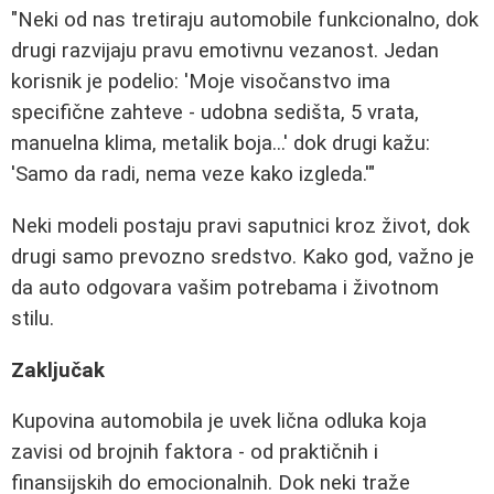
"Neki od nas tretiraju automobile funkcionalno, dok
drugi razvijaju pravu emotivnu vezanost. Jedan
korisnik je podelio: 'Moje visočanstvo ima
specifične zahteve - udobna sedišta, 5 vrata,
manuelna klima, metalik boja...' dok drugi kažu:
'Samo da radi, nema veze kako izgleda.'"
Neki modeli postaju pravi saputnici kroz život, dok
drugi samo prevozno sredstvo. Kako god, važno je
da auto odgovara vašim potrebama i životnom
stilu.
Zaključak
Kupovina automobila je uvek lična odluka koja
zavisi od brojnih faktora - od praktičnih i
finansijskih do emocionalnih. Dok neki traže