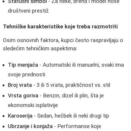
Statusni simbol
- Za neke, brend i model nose
društveni prestiž
Tehničke karakteristike koje treba razmotriti
Osim osnovnih faktora, kupci često raspravljaju o
sledećim tehničkim aspektima:
Tip menjača
- Automatski ili manuelni, svaki ima
svoje prednosti
Broj vrata
- 3 ili 5 vrata, praktičnost vs. stil
Vrsta goriva
- Benzin, dizel ili plin, šta je
ekonomski isplativije
Karoserija
- Sedan, hečbek ili neki drugi tip
Ubrzanje i konjaža
- Performanse koje