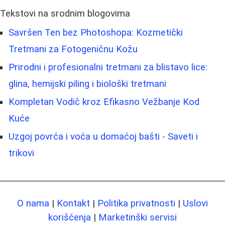
Tekstovi na srodnim blogovima
Savršen Ten bez Photoshopa: Kozmetički
Tretmani za Fotogeničnu Kožu
Prirodni i profesionalni tretmani za blistavo lice:
glina, hemijski piling i biološki tretmani
Kompletan Vodič kroz Efikasno Vežbanje Kod
Kuće
Uzgoj povrća i voća u domaćoj bašti - Saveti i
trikovi
O nama
|
Kontakt
|
Politika privatnosti
|
Uslovi
korišćenja
|
Marketinški servisi