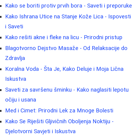
Kako se boriti protiv prvih bora - Saveti i preporuke
Kako Ishrana Utice na Stanje Kože Lica - Ispovesti
i Saveti
Kako rešiti akne i fleke na licu - Prirodni pristup
Blagotvorno Dejstvo Masaže - Od Relaksacije do
Zdravlja
Koralna Voda - Šta Je, Kako Deluje i Moja Lična
Iskustva
Saveti za savršenu šminku - Kako naglasiti lepotu
očiju i usana
Med i Cimet: Prirodni Lek za Mnoge Bolesti
Kako Se Riješiti Gljivičnih Oboljenja Noktiju -
Djelotvorni Savjeti i Iskustva