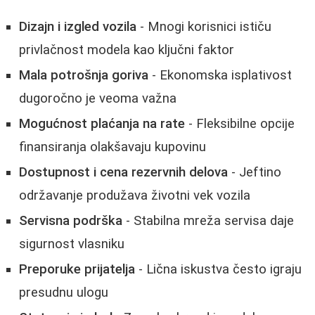
Dizajn i izgled vozila
- Mnogi korisnici ističu
privlačnost modela kao ključni faktor
Mala potrošnja goriva
- Ekonomska isplativost
dugoročno je veoma važna
Mogućnost plaćanja na rate
- Fleksibilne opcije
finansiranja olakšavaju kupovinu
Dostupnost i cena rezervnih delova
- Jeftino
održavanje produžava životni vek vozila
Servisna podrška
- Stabilna mreža servisa daje
sigurnost vlasniku
Preporuke prijatelja
- Lična iskustva često igraju
presudnu ulogu