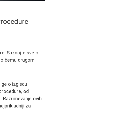
Procedure
re. Saznajte sve o
ogo čemu drugom.
ige o izgledu i
procedure, od
te. Razumevanje ovih
jprikladniji za