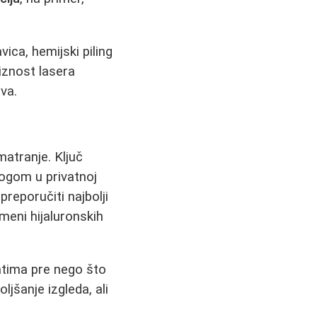
vica, hemijski piling
iznost lasera
va.
matranje. Ključ
logom u privatnoj
preporučiti najbolji
imeni hijaluronskih
atima pre nego što
ljšanje izgleda, ali