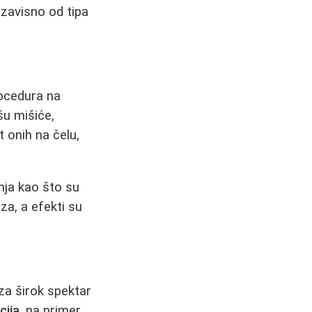
 zavisno od tipa
rocedura na
šu mišiće,
t onih na čelu,
nja kao što su
za, a efekti su
za širok spektar
cija
, na primer,