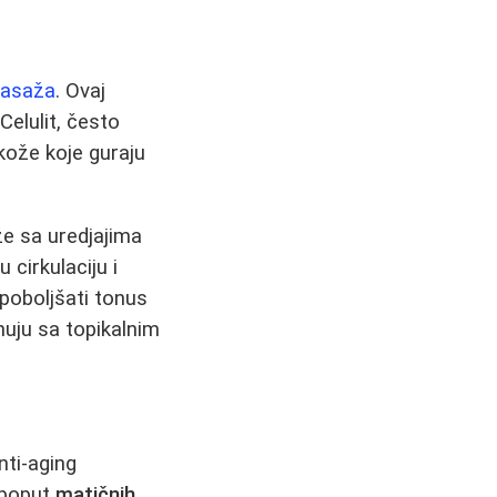
masaža
. Ovaj
Celulit, često
kože koje guraju
že sa uredjajima
 cirkulaciju i
oboljšati tonus
uju sa topikalnim
nti-aging
 poput
matičnih