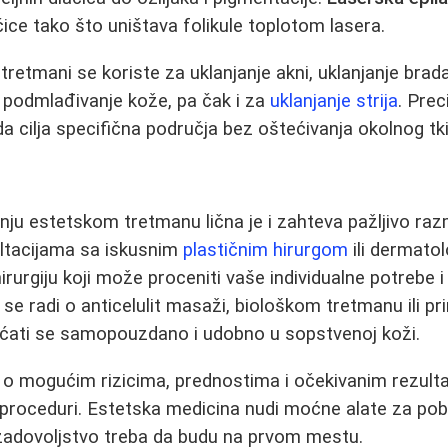
čice tako što uništava folikule toplotom lasera.
tretmani se koriste za uklanjanje akni, uklanjanje brada
 podmlađivanje kože, pa čak i za
uklanjanje strija
. Prec
 cilja specifična područja bez oštećivanja okolnog tki
ju estetskom tretmanu lična je i zahteva pažljivo raz
ultacijama sa iskusnim
plastičnim hirurgom
ili dermato
hirurgiju koji može proceniti vaše individualne potrebe i 
a se radi o anticelulit masaži, biološkom tretmanu ili pr
: osećati se samopouzdano i udobno u sopstvenoj koži.
 o mogućim rizicima, prednostima i očekivanim rezult
j proceduri. Estetska medicina nudi moćne alate za pobo
zadovoljstvo treba da budu na prvom mestu.