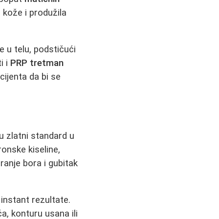
a kože i produžila
 u telu, podstičući
i i
PRP tretman
ijenta da bi se
u zlatni standard u
ronske kiseline,
anje bora i gubitak
instant rezultate.
ća, konturu usana ili