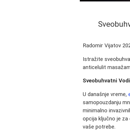
Sveobuhv
Radomir Vijatov
20
Istražite sveobuhva
anticelulit masaža
Sveobuhvatni Vodi
U današnje vreme,
samopouzdanju mnog
minimalno invazivni
opcija ključno je za
vaše potrebe.