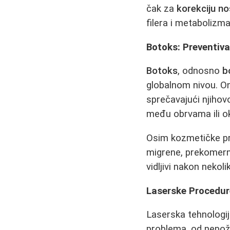
čak za
korekciju n
filera i metabolizma
Botoks: Preventiva
Botoks
, odnosno
b
globalnom nivou. On
sprečavajući njihov
među obrvama ili ok
Osim kozmetičke p
migrene, prekomerno
vidljivi nakon nekoli
Laserske Procedure
Laserska tehnologij
problema, od nepože