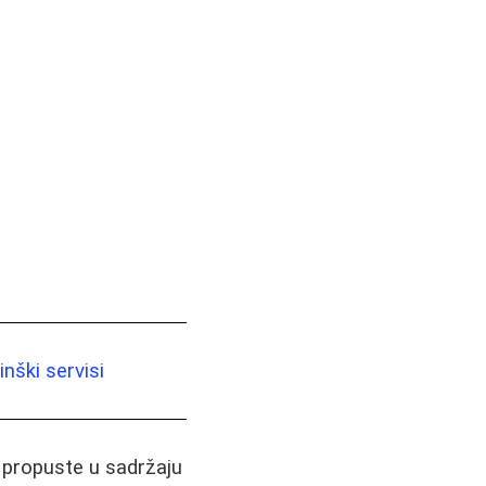
nški servisi
i propuste u sadržaju