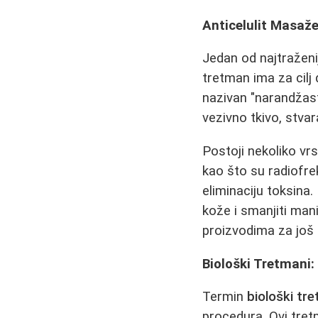
Anticelulit Masaže
Jedan od najtraženi
tretman ima za cilj 
nazivan "narandžast
vezivno tkivo, stvar
Postoji nekoliko vr
kao što su radiofrek
eliminaciju toksina
kože i smanjiti man
proizvodima za još 
Biološki Tretmani: 
Termin
biološki tr
procedura. Ovi tre