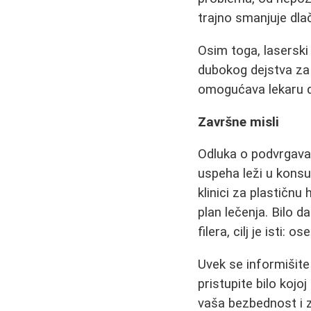
trajno smanjuje dla
Osim toga, laserski 
dubokog dejstva za
omogućava lekaru da
Završne misli
Odluka o podvrgavan
uspeha leži u kons
klinici za plastičnu 
plan lečenja. Bilo d
filera, cilj je isti
Uvek se informišite
pristupite bilo kojo
vaša bezbednost i 