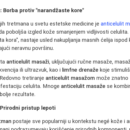
: Borba protiv "narandžaste kore"
jih tretmana u svetu estetske medicine je
anticelulit 
da poboljša izgled kože smanjenjem vidljivosti celulita. 
a kora", nastaje usled nakupljanja masnih ćelija ispod 
ajući neravnu površinu.
sta
anticelulit masaži
, uključujući ručne masaže, masa
vencija ili ultrazvuk, kao i
limfne drenaže
koje stimulišu
. Redovno tretiranje
anticelulit masažom
može znatno p
ifestaciju celulita. Mnoge
anticelulit masaže
se kombin
bolje rezultate.
Prirodni pristup lepoti
etman
postaje sve popularniji u kontekstu negé kože i a
tmani podrazumevaju korišćenje prirodnih komponenti,