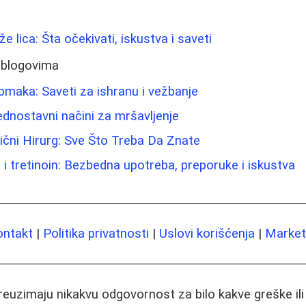
že lica: Šta očekivati, iskustva i saveti
 blogovima
maka: Saveti za ishranu i vežbanje
jednostavni načini za mršavljenje
ični Hirurg: Sve Što Treba Da Znate
 i tretinoin: Bezbedna upotreba, preporuke i iskustva
ontakt
|
Politika privatnosti
|
Uslovi korišćenja
|
Marketi
preuzimaju nikakvu odgovornost za bilo kakve greške il