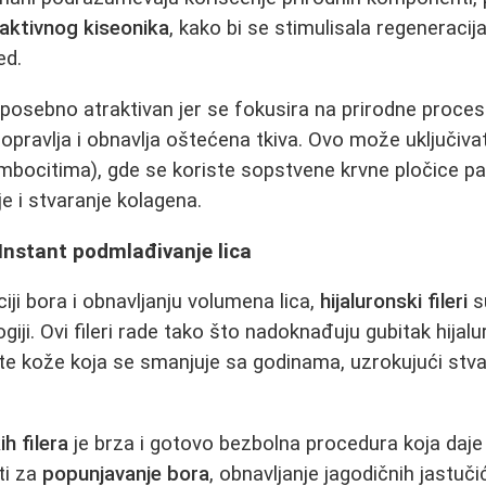
aktivnog kiseonika
, kako bi se stimulisala regeneracij
ed.
 posebno atraktivan jer se fokusira na prirodne procese
pravlja i obnavlja oštećena tkiva. Ovo može uključivat
bocitima), gde se koriste sopstvene krvne pločice pac
e i stvaranje kolagena.
: Instant podmlađivanje lica
iji bora i obnavljanju volumena lica,
hijaluronski fileri
s
iji. Ovi fileri rade tako što nadoknađuju gubitak hijalu
 kože koja se smanjuje sa godinama, uzrokujući stvar
ih filera
je brza i gotovo bezbolna procedura koja daje 
ti za
popunjavanje bora
, obnavljanje jagodičnih jastuči