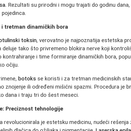
osa
. Rezultati su prirodni i mogu trajati do godinu dana,
 pojedinca.
 i tretman dinamičkih bora
otulinski toksin
, verovatno je najpoznatija estetska p
 deluje tako što privremeno blokira nerve koji kontroli
o kontrahiranje i time formiranje dinamičkih bora, popu
o očiju.
rimene,
botoks
se koristi i za tretman medicinskih sta
 znojenje ili određeni mišićni spazmi. Procedura je br
ko dana i traju tri do šest meseci.
: Preciznost tehnologije
a revolucionirala je estetsku medicinu, nudeći rešenja 
ljnih dlačica do ožiljaka i pigmentacije.
Laserska epila