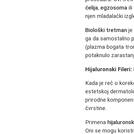
ćelija
,
egzosoma
ili
njen mladalački izgl
Biološki tretman
je
ga da samostalno po
(plazma bogata trom
potaknulo zarastanj
Hijaluronski Fileri
Kada je reč o korekc
estetskoj dermatolog
prirodne komponente
čvrstine.
Primena
hijaluronsk
Oni se mogu koristi