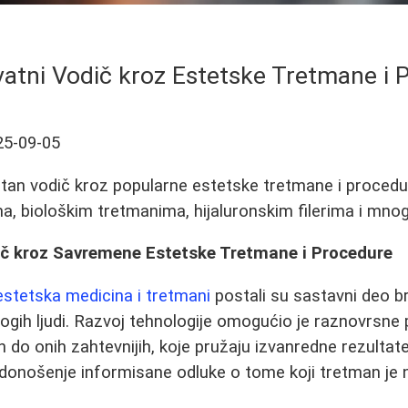
atni Vodič kroz Estetske Tretmane i 
25-09-05
tan vodič kroz popularne estetske tretmane i procedu
ma, biološkim tretmanima, hijaluronskim filerima i mn
č kroz Savremene Estetske Tretmane i Procedure
estetska medicina i tretmani
postali su sastavni deo br
ih ljudi. Razvoj tehnologije omogućio je raznovrsne 
h do onih zahtevnijih, koje pružaju izvanredne rezulta
 donošenje informisane odluke o tome koji tretman je na