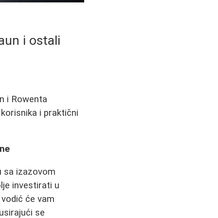
aun i ostali
un i Rowenta
korisnika i praktični
ine
u sa izazovom
je investirati u
aj vodić će vam
usirajući se