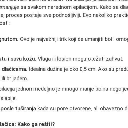
smanjuje
sa svakom narednom epilacijom. Kako se dlač
e, proces postaje sve podnošljiviji. Evo nekoliko prakt
osti:
egnutom.
Ovo je najvažniji trik koji će umanjiti bol i omo
istu i suvu kožu.
Vlaga ili losion mogu otežati zahvat.
m dlačicama.
Idealna dužina je oko 0,5 cm. Ako su pred
ili brijaćem.
ilacija jednom nedeljno je mnogo manje bolna nego j
slabije.
 posle tuširanja
kada su pore otvorene, ali obavezno d
lačica: Kako ga rešiti?