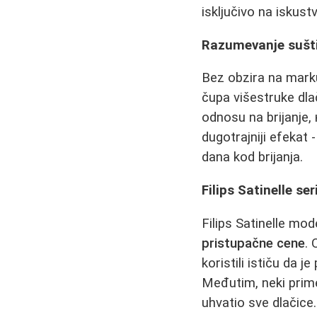
isključivo na iskustv
Razumevanje sušti
Bez obzira na marku,
čupa višestruke dla
odnosu na brijanje,
dugotrajniji efekat 
dana kod brijanja.
Filips Satinelle se
Filips Satinelle mo
pristupačne cene
. 
koristili ističu da
Međutim, neki prime
uhvatio sve dlačice