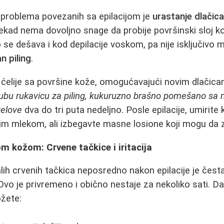
 problema povezanih sa epilacijom je
urastanje dlačic
ekad nema dovoljno snage da probije površinski sloj kož
 se dešava i kod depilacije voskom, pa nije isključivo m
n piling
.
e ćelije sa površine kože, omogućavajući novim dlačic
ubu rukavicu za piling, kukuruzno brašno pomešano sa m
gelove
dva do tri puta nedeljno. Posle epilacije, umirit
tnim mlekom, ali izbegavte masne losione koji mogu da
om kožom: Crvene tačkice i iritacija
alih crvenih tačkica neposredno nakon epilacije je čest
Ovo je privremeno i obično nestaje za nekoliko sati. Da
ožete: