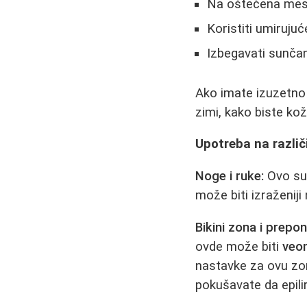
Na oštećena mesta
Koristiti umiruju
Izbegavati sunčanj
Ako imate izuzetno 
zimi, kako biste kož
Upotreba na različ
Noge i ruke:
Ovo su 
može biti izraženiji
Bikini zona i prepon
ovde može biti
veo
nastavke za ovu zon
pokušavate da epili