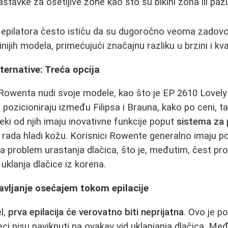
stavke za osetljive zone kao što su bikini zona ili paz
 epilatora često ističu da su dugoročno veoma zadovolj
tinijih modela, primećujući značajnu razliku u brzini i kval
ternative: Treća opcija
Rowenta nudi svoje modele, kao što je EP 2610 Lovely Bi
 pozicioniraju između Filipsa i Brauna, kako po ceni, ta
eki od njih imaju inovativne funkcije poput
sistema za 
rada hladi kožu. Korisnici Rowente generalno imaju po
a problem urastanja dlačica, što je, međutim, čest pr
 uklanja dlačice iz korena.
avljanje osećajem tokom epilacije
l,
prva epilacija će verovatno biti neprijatna
. Ovo je p
eci nisu naviknuti na ovakav vid uklanjanja dlačica. Me