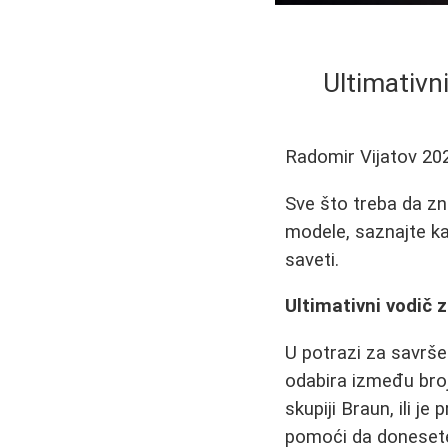
Ultimativni
Radomir Vijatov
20
Sve što treba da zn
modele, saznajte kak
saveti.
Ultimativni vodič 
U potrazi za savrš
odabira između brojn
skupiji Braun, ili j
pomoći da donesete 