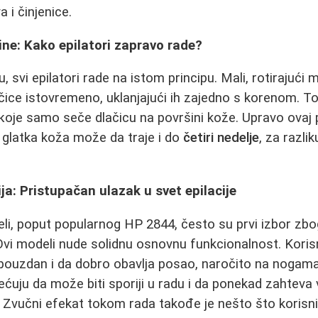
a i činjenice.
ne: Kako epilatori zapravo rade?
 svi epilatori rade na istom principu. Mali, rotirajući
čice istovremeno, uklanjajući ih zajedno s korenom. To 
 које samo seče dlačicu na površini kože. Upravo ovaj
- glatka koža može da traje i do
četiri nedelje
, za razli
rija: Pristupačan ulazak u svet epilacije
deli, poput popularnog HP 2844, često su prvi izbor zb
Ovi modeli nude solidnu osnovnu funkcionalnost. Korisn
 je pouzdan i da dobro obavlja posao, naročito na nogam
ćuju da može biti sporiji u radu i da ponekad zahteva 
. Zvučni efekat tokom rada takođe je nešto što korisnic