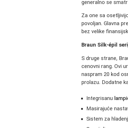
generalno se smatra
Za one sa osetljivi
povoljan. Glavna pr
bez velike finansijsk
Braun Silk-épil ser
S druge strane, Brau
cenovni rang. Ovi u
naspram 20 kod osn
prolazu. Dodatne kar
Integrisanu
lampi
Masirajuće nastav
Sistem za hladenj