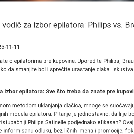
 vodič za izbor epilatora: Philips vs. Br
25-11-11
ate o epilatorima pre kupovine. Uporedite Philips, Bra
o da smanjite bol i sprečite urastanje dlaka. Iskustva 
za izbor epilatora: Sve što treba da znate pre kupov
enom metodom uklanjanja dlačica, mnoge se suočavaj
ih modela epilatora. Pitanje je jednostavno: da li je bol
e pristupačniji Philips Satinelle podjednako efikasan? Ov
informisanu odluku, bez ličnih imena i promocije, fok