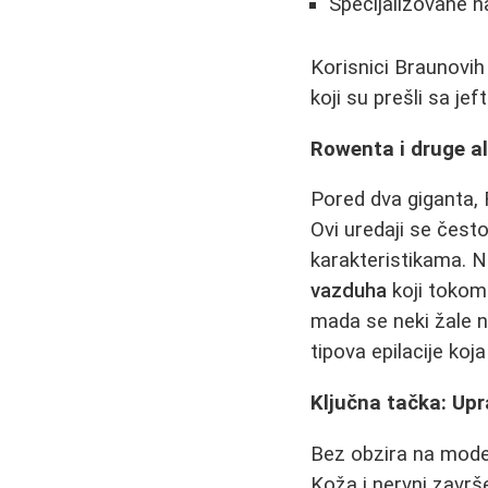
Specijalizovane na
Korisnici Braunovih
koji su prešli sa jef
Rowenta i druge al
Pored dva giganta, 
Ovi uredaji se često
karakteristikama. N
vazduha
koji tokom 
mada se neki žale n
tipova epilacije koja
Ključna tačka: Upr
Bez obzira na mode
Koža i nervni završ