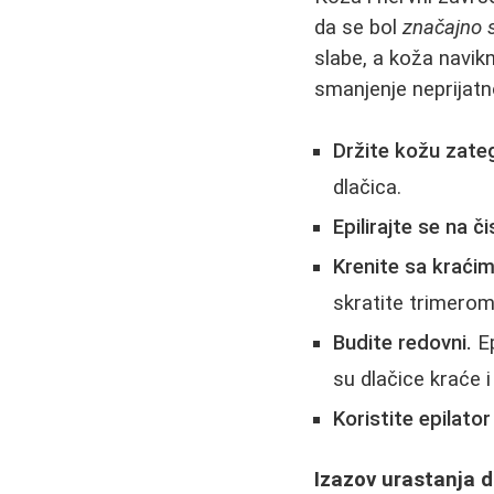
da se bol
značajno 
slabe, a koža navikn
smanjenje neprijatn
Držite kožu zat
dlačica.
Epilirajte se na č
Krenite sa kraći
skratite trimerom 
Budite redovni.
Ep
su dlačice kraće i 
Koristite epilator
Izazov urastanja d