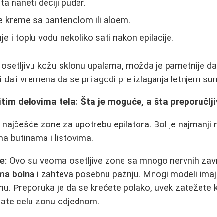
 naneti dečiji puder.
će kreme sa pantenolom ili aloem.
e i toplu vodu nekoliko sati nakon epilacije.
osetljivu kožu sklonu upalama, možda je pametnije da e
i dali vremena da se prilagodi pre izlaganja letnjem su
itim delovima tela: Šta je moguće, a šta preporučlj
najčešće zone za upotrebu epilatora. Bol je najmanji 
 na butinama i listovima.
e:
Ovo su veoma osetljive zone sa mnogo nervnih završ
ma bolna
i zahteva posebnu pažnju. Mnogi modeli imaju
u. Preporuka je da se krećete polako, uvek zatežete k
rate celu zonu odjednom.