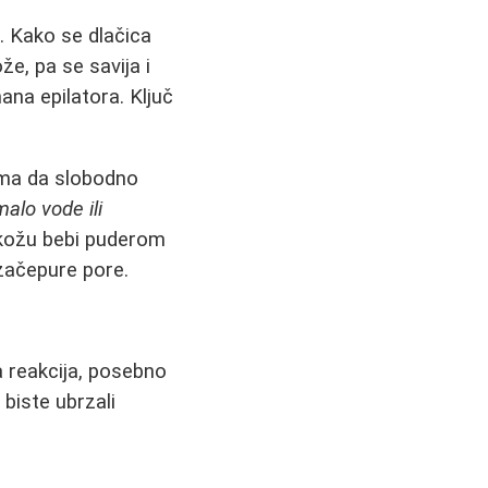
a
. Kako se dlačica
e, pa se savija i
ana epilatora. Ključ
ama da slobodno
alo vode ili
e kožu bebi puderom
 začepure pore.
a reakcija, posebno
 biste ubrzali