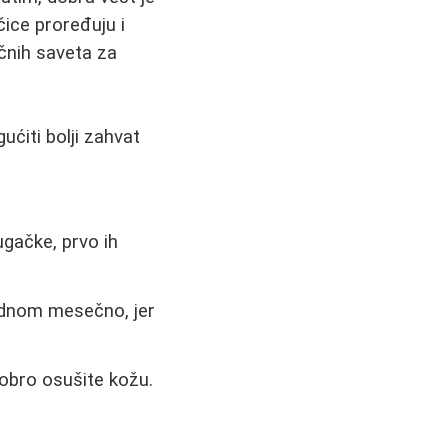
ice proređuju i
ičnih saveta za
gućiti bolji zahvat
ugačke, prvo ih
ednom mesečno, jer
obro osušite kožu.