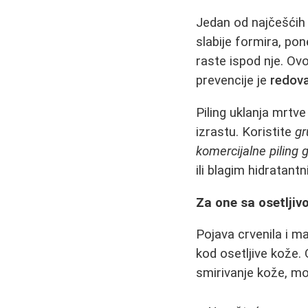
Jedan od najčešćih
slabije formira, pon
raste ispod nje. Ovo
prevencije je
redova
Piling uklanja mrtv
izrastu. Koristite
gr
komercijalne piling 
ili blagim hidratan
Za one sa osetljiv
Pojava crvenila i m
kod osetljive kože. 
smirivanje kože, m