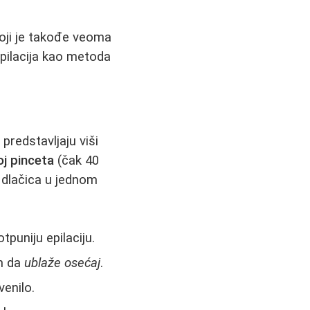
oji je takođe veoma
pilacija kao metoda
 predstavljaju viši
oj pinceta
(čak 40
 dlačica u jednom
tpuniju epilaciju.
em da
ublaže osećaj
.
venilo.