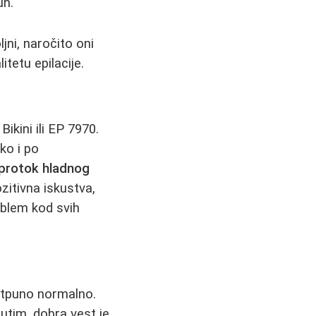
uh.
ni, naročito oni
itetu epilacije.
kini ili EP 7970.
ko i po
protok hladnog
zitivna iskustva,
oblem kod svih
otpuno normalno.
đutim, dobra vest je