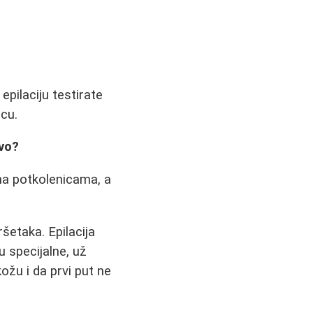
pilaciju testirate
ncu.
ivo?
na potkolenicama, a
etaka. Epilacija
 specijalne, už
ožu i da prvi put ne