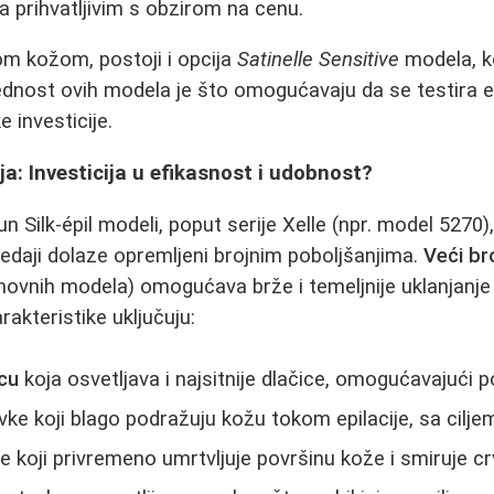
 prihvatljivim s obzirom na cenu.
jom kožom, postoji i opcija
Satinelle Sensitive
modela, k
ednost ovih modela je što omogućavaju da se testira e
e investicije.
ija: Investicija u efikasnost i udobnost?
n Silk-épil modeli, poput serije Xelle (npr. model 5270),
redaji dolaze opremljeni brojnim poboljšanjima.
Veći br
ovnih modela) omogućava brže i temeljnije uklanjanje
akteristike uključuju:
cu
koja osvetljava i najsitnije dlačice, omogućavajući po
ke koji blago podražuju kožu tokom epilacije, sa cilj
e koji privremeno umrtvljuje površinu kože i smiruje cr