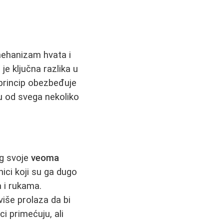
 mehanizam hvata i
je ključna razlika u
 princip obezbeđuje
ku od svega nekoliko
og svoje
veoma
ici koji su ga dugo
a i rukama.
više prolaza da bi
i primećuju, ali