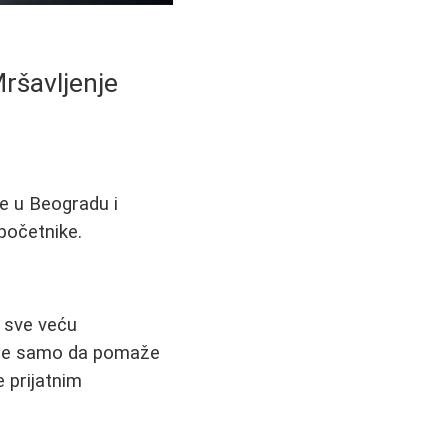
ršavljenje
e u Beogradu i
početnike.
a sve veću
a ne samo da pomaže
e prijatnim