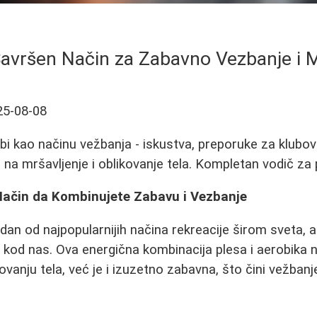
avršen Način za Zabavno Vezbanje i M
25-08-08
i kao načinu vežbanja - iskustva, preporuke za klubov
na mršavljenje i oblikovanje tela. Kompletan vodič za 
ačin da Kombinujete Zabavu i Vezbanje
dan od najpopularnijih načina rekreacije širom sveta, 
i kod nas. Ova energična kombinacija plesa i aerobik
kovanju tela, već je i izuzetno zabavna, što čini vežbanj