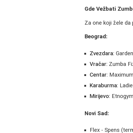
Gde Vežbati Zumb
Za one koji žele da
Beograd:
Zvezdara
: Garde
Vračar
: Zumba Fi
Centar
: Maximum 
Karaburma
: Ladi
Mirijevo
: Etnogy
Novi Sad:
Flex - Spens (ter