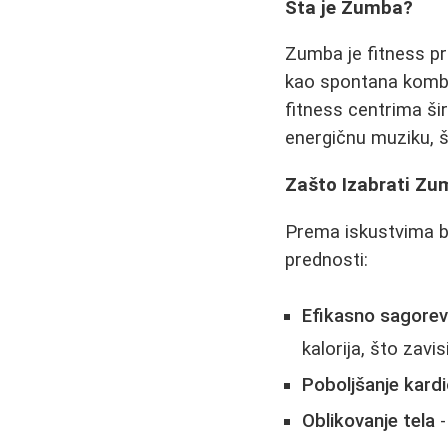
Šta je Zumba?
Zumba je fitness pr
kao spontana kombina
fitness centrima ši
energičnu muziku, š
Zašto Izabrati Z
Prema iskustvima b
prednosti:
Efikasno sagoreva
kalorija, što zavi
Poboljšanje kard
Oblikovanje tela
-