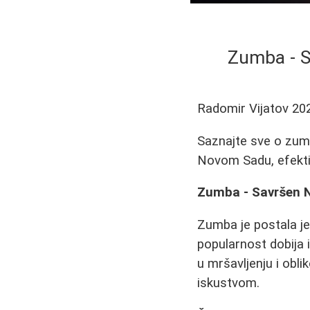
Zumba - S
Radomir Vijatov
20
Saznajte sve o zumb
Novom Sadu, efekti 
Zumba - Savršen N
Zumba je postala je
popularnost dobija 
u mršavljenju i obli
iskustvom.