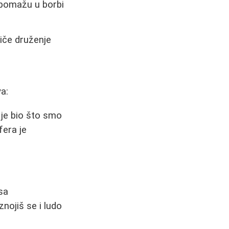
 pomažu u borbi
tiče druženje
a:
je bio što smo
fera je
sa
nojiš se i ludo