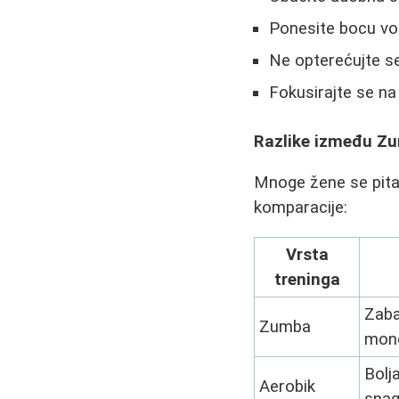
Ponesite bocu v
Ne opterećujte se
Fokusirajte se na
Razlike između Zu
Mnoge žene se pitaju
komparacije:
Vrsta
treninga
Zaba
Zumba
mono
Bolj
Aerobik