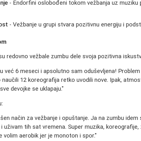
nje
- Endorfini oslobođeni tokom vežbanja uz muziku
ost
- Vežbanje u grupi stvara pozitivnu energiju i pods
bom
u redovno vežbale zumbu dele svoja pozitivna iskustv
 već 6 meseci i apsolutno sam oduševljena! Problem 
naučili 12 koreografija retko uvodili nove. Ipak, atmos
sve devojke se uklapaju."
u:
šen način za vežbanje i opuštanje. Ja na zumbu idem 
i uživam tih sat vremena. Super muzika, koreografije, z
 volim aerobik jer je monoton i spor."