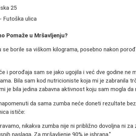
mska 25
 Futoška ulica
no Pomaže u Mršavljenju?
se borile sa viškom kilograma, posebno nakon porođaj
e i porođaja sam se jako ugojila i već dve godine ne 
rama. Bila sam kod nutricioniste koja mi je zabranila trč
mi je bila jedina zabavna aktivnost koju sam mogla da 
napomenuti da sama zumba neće doneti rezultate bez p
ica ističe:
avamo, nikakva zumba nije ni približno dovoljna ni za 
snih naslaga. Za mršavljenje 90% je ishrana."