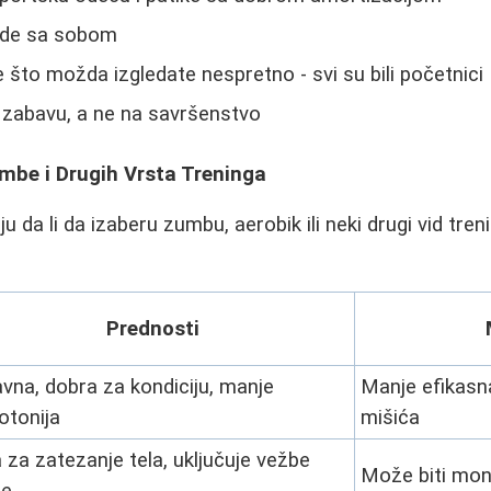
ode sa sobom
 što možda izgledate nespretno - svi su bili početnici
 zabavu, a ne na savršenstvo
mbe i Drugih Vrsta Treninga
 da li da izaberu zumbu, aerobik ili neki drugi vid tren
Prednosti
vna, dobra za kondiciju, manje
Manje efikasn
tonija
mišića
a za zatezanje tela, uključuje vežbe
Može biti mo