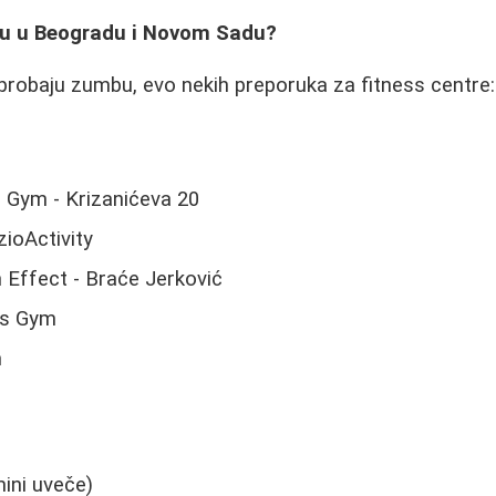
u u Beogradu i Novom Sadu?
 probaju zumbu, evo nekih preporuka za fitness centre:
n Gym - Krizanićeva 20
zioActivity
Effect - Braće Jerković
es Gym
m
mini uveče)