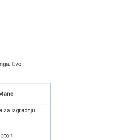
inga. Evo
Mane
a za izgradnju
noton