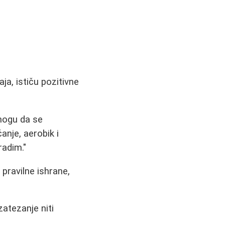
a, ističu pozitivne
mogu da se
anje, aerobik i
radim."
ravilne ishrane,
zatezanje niti