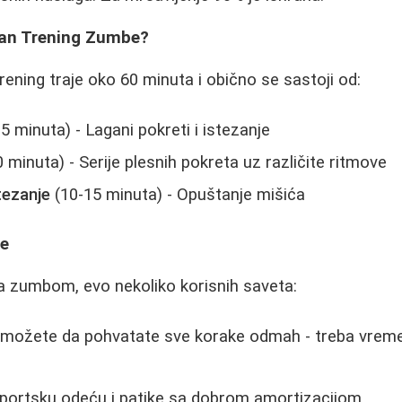
čan Trening Zumbe?
ening traje oko 60 minuta i obično se sastoji od:
5 minuta) - Lagani pokreti i istezanje
 minuta) - Serije plesnih pokreta uz različite ritmove
tezanje
(10-15 minuta) - Opuštanje mišića
ke
a zumbom, evo nekoliko korisnih saveta:
e možete da pohvatate sve korake odmah - treba vrem
portsku odeću i patike sa dobrom amortizacijom