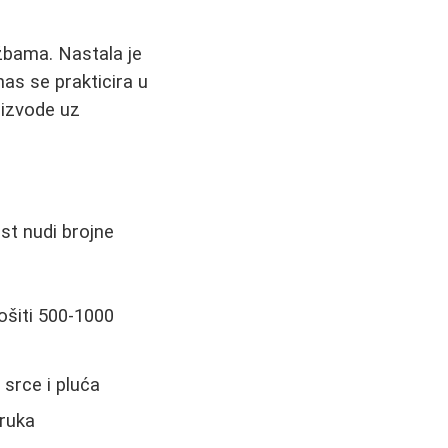
žbama. Nastala je
nas se prakticira u
 izvode uz
st nudi brojne
šiti 500-1000
srce i pluća
truka