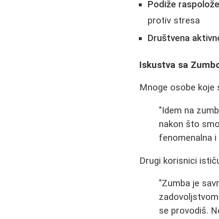
Podiže raspolože
protiv stresa
Društvena aktivn
Iskustva sa Zum
Mnoge osobe koje s
"Idem na zumbu
nakon što smo 
fenomenalna i 
Drugi korisnici istič
"Zumba je savr
zadovoljstvom 
se provodiš. Ne