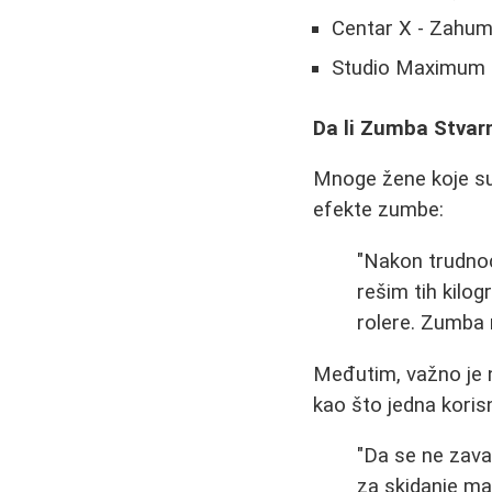
Centar X - Zahu
Studio Maximum -
Da li Zumba Stvar
Mnoge žene koje su 
efekte zumbe:
"Nakon trudnoć
rešim tih kilog
rolere. Zumba 
Međutim, važno je 
kao što jedna korisn
"Da se ne zavar
za skidanje ma