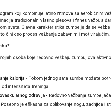
ogram koji kombinuje latino ritmove sa aerobičnim ve
cija tradicionalnih latino plesova i fitnes vežbi, a da
rom sveta. Glavna karakteristika zumbe je da se vežbe
to čini ceo proces vežbanja zabavnim i motivirajućim.
umbu?
rojnih osoba koje redovno vežbaju zumbu, ova aktivno
nje kalorija
- Tokom jednog sata zumbe možete potro
si od intenziteta treninga
iovaskularnog zdravlja
- Redovno vežbanje zumbe jača 
 Posebno je efikasna za oblikovanje nogu, zadnjice i s