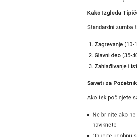
Kako Izgleda Tipi
Standardni zumba tr
Zagrevanje
(10-1
Glavni deo
(35-40
Zahlađivanje i is
Saveti za Početni
Ako tek počinjete s
Ne brinite ako n
naviknete
Obucite udobnu s