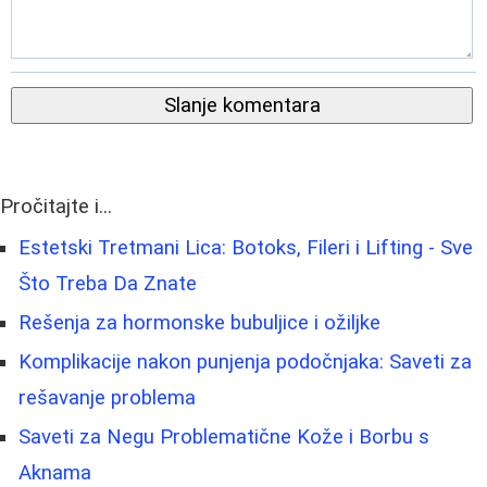
Slanje komentara
Pročitajte i...
Estetski Tretmani Lica: Botoks, Fileri i Lifting - Sve
Što Treba Da Znate
Rešenja za hormonske bubuljice i ožiljke
Komplikacije nakon punjenja podočnjaka: Saveti za
rešavanje problema
Saveti za Negu Problematične Kože i Borbu s
Aknama