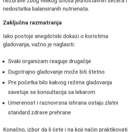
nezdrave zbog velikog unosa jednostavnih šećera i
nedostatka balansiranih nutrienata.
Zaključna razmatranja
Iako postoje anegdotski dokazi o koristima
gladovanja, važno je naglasiti:
Svaki organizam reaguje drugačije
Dugotrajno gladovanje može biti štetno
Pre početka bilo kakvog režima gladovanja
savetuje se konsultacija sa lekarom
Umerenost i raznovrsna ishrana ostaju zlatni
standard zdrave prehrane
Konačno, izbor da li ćete i na koji način praktikovati