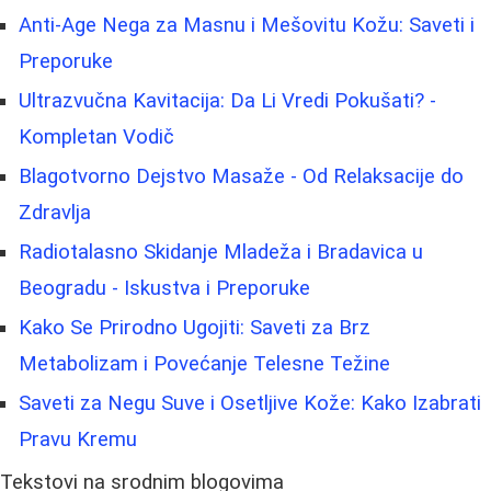
Anti-Age Nega za Masnu i Mešovitu Kožu: Saveti i
Preporuke
Ultrazvučna Kavitacija: Da Li Vredi Pokušati? -
Kompletan Vodič
Blagotvorno Dejstvo Masaže - Od Relaksacije do
Zdravlja
Radiotalasno Skidanje Mladeža i Bradavica u
Beogradu - Iskustva i Preporuke
Kako Se Prirodno Ugojiti: Saveti za Brz
Metabolizam i Povećanje Telesne Težine
Saveti za Negu Suve i Osetljive Kože: Kako Izabrati
Pravu Kremu
Tekstovi na srodnim blogovima