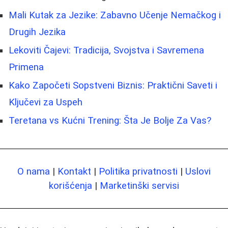
Mali Kutak za Jezike: Zabavno Učenje Nemačkog i
Drugih Jezika
Lekoviti Čajevi: Tradicija, Svojstva i Savremena
Primena
Kako Započeti Sopstveni Biznis: Praktični Saveti i
Ključevi za Uspeh
Teretana vs Kućni Trening: Šta Je Bolje Za Vas?
O nama
|
Kontakt
|
Politika privatnosti
|
Uslovi
korišćenja
|
Marketinški servisi