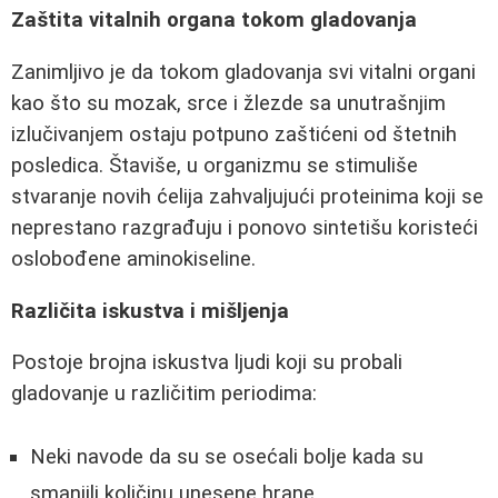
Zaštita vitalnih organa tokom gladovanja
Zanimljivo je da tokom gladovanja svi vitalni organi
kao što su mozak, srce i žlezde sa unutrašnjim
izlučivanjem ostaju potpuno zaštićeni od štetnih
posledica. Štaviše, u organizmu se stimuliše
stvaranje novih ćelija zahvaljujući proteinima koji se
neprestano razgrađuju i ponovo sintetišu koristeći
oslobođene aminokiseline.
Različita iskustva i mišljenja
Postoje brojna iskustva ljudi koji su probali
gladovanje u različitim periodima:
Neki navode da su se osećali bolje kada su
smanjili količinu unesene hrane