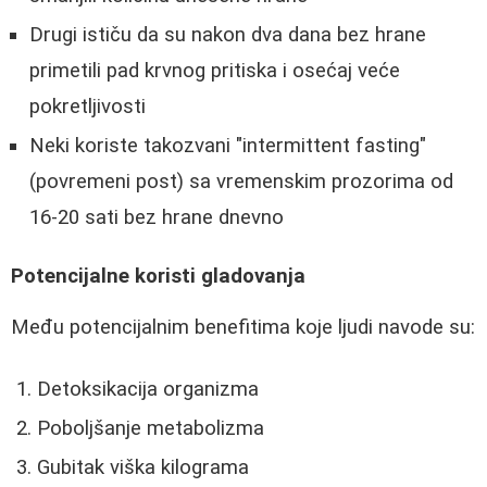
Drugi ističu da su nakon dva dana bez hrane
primetili pad krvnog pritiska i osećaj veće
pokretljivosti
Neki koriste takozvani "intermittent fasting"
(povremeni post) sa vremenskim prozorima od
16-20 sati bez hrane dnevno
Potencijalne koristi gladovanja
Među potencijalnim benefitima koje ljudi navode su:
Detoksikacija organizma
Poboljšanje metabolizma
Gubitak viška kilograma