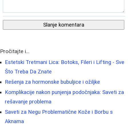
Slanje komentara
Pročitajte i...
Estetski Tretmani Lica: Botoks, Fileri i Lifting - Sve
Što Treba Da Znate
Rešenja za hormonske bubuljice i ožiljke
Komplikacije nakon punjenja podočnjaka: Saveti za
rešavanje problema
Saveti za Negu Problematične Kože i Borbu s
Aknama