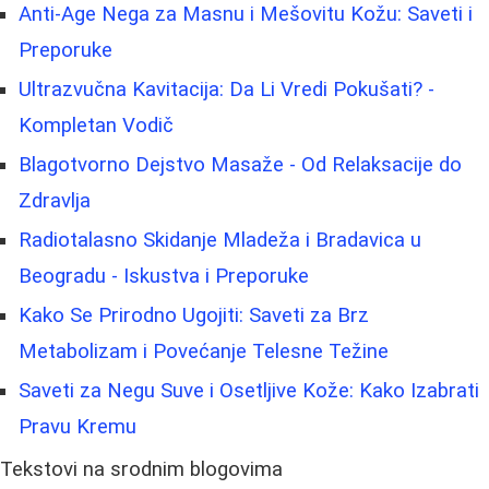
Anti-Age Nega za Masnu i Mešovitu Kožu: Saveti i
Preporuke
Ultrazvučna Kavitacija: Da Li Vredi Pokušati? -
Kompletan Vodič
Blagotvorno Dejstvo Masaže - Od Relaksacije do
Zdravlja
Radiotalasno Skidanje Mladeža i Bradavica u
Beogradu - Iskustva i Preporuke
Kako Se Prirodno Ugojiti: Saveti za Brz
Metabolizam i Povećanje Telesne Težine
Saveti za Negu Suve i Osetljive Kože: Kako Izabrati
Pravu Kremu
Tekstovi na srodnim blogovima