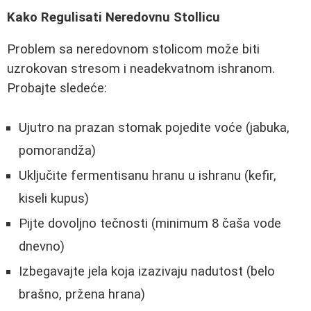
Kako Regulisati Neredovnu Stollicu
Problem sa neredovnom stolicom može biti
uzrokovan stresom i neadekvatnom ishranom.
Probajte sledeće:
Ujutro na prazan stomak pojedite voće (jabuka,
pomorandža)
Uključite fermentisanu hranu u ishranu (kefir,
kiseli kupus)
Pijte dovoljno tečnosti (minimum 8 čaša vode
dnevno)
Izbegavajte jela koja izazivaju nadutost (belo
brašno, pržena hrana)