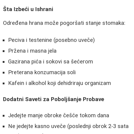
Šta Izbeći u Ishrani
Određena hrana može pogoršati stanje stomaka:
Peciva i testenine (posebno uveče)
Pržena i masna jela
Gazirana pića i sokovi sa šećerom
Preterana konzumacija soli
Kafein i alkohol koji dehidriraju organizam
Dodatni Saveti za Poboljšanje Probave
Jedejte manje obroke češće tokom dana
Ne jedejte kasno uveče (poslednji obrok 2-3 sata