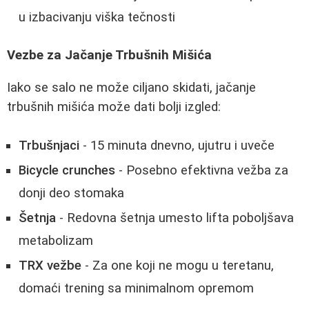
u izbacivanju viška tečnosti
Vezbe za Jačanje Trbušnih Mišića
Iako se salo ne može ciljano skidati, jačanje
trbušnih mišića može dati bolji izgled:
Trbušnjaci
- 15 minuta dnevno, ujutru i uveče
Bicycle crunches
- Posebno efektivna vežba za
donji deo stomaka
Šetnja
- Redovna šetnja umesto lifta poboljšava
metabolizam
TRX vežbe
- Za one koji ne mogu u teretanu,
domaći trening sa minimalnom opremom