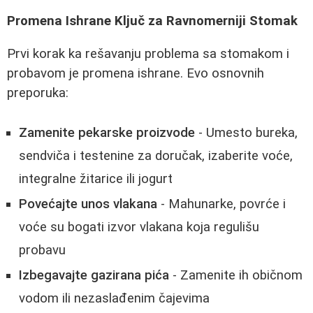
Promena Ishrane Ključ za Ravnomerniji Stomak
Prvi korak ka rešavanju problema sa stomakom i
probavom je promena ishrane. Evo osnovnih
preporuka:
Zamenite pekarske proizvode
- Umesto bureka,
sendviča i testenine za doručak, izaberite voće,
integralne žitarice ili jogurt
Povećajte unos vlakana
- Mahunarke, povrće i
voće su bogati izvor vlakana koja regulišu
probavu
Izbegavajte gazirana pića
- Zamenite ih običnom
vodom ili nezaslađenim čajevima