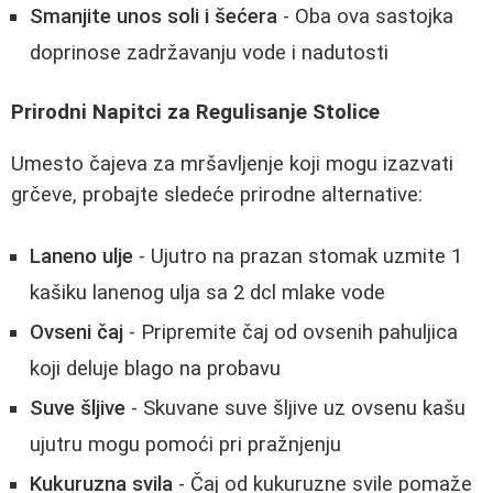
Smanjite unos soli i šećera
- Oba ova sastojka
doprinose zadržavanju vode i nadutosti
Prirodni Napitci za Regulisanje Stolice
Umesto čajeva za mršavljenje koji mogu izazvati
grčeve, probajte sledeće prirodne alternative:
Laneno ulje
- Ujutro na prazan stomak uzmite 1
kašiku lanenog ulja sa 2 dcl mlake vode
Ovseni čaj
- Pripremite čaj od ovsenih pahuljica
koji deluje blago na probavu
Suve šljive
- Skuvane suve šljive uz ovsenu kašu
ujutru mogu pomoći pri pražnjenju
Kukuruzna svila
- Čaj od kukuruzne svile pomaže