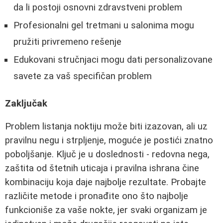
da li postoji osnovni zdravstveni problem
Profesionalni gel tretmani u salonima mogu
pružiti privremeno rešenje
Edukovani stručnjaci mogu dati personalizovane
savete za vaš specifičan problem
Zaključak
Problem listanja noktiju može biti izazovan, ali uz
pravilnu negu i strpljenje, moguće je postići znatno
poboljšanje. Ključ je u doslednosti - redovna nega,
zaštita od štetnih uticaja i pravilna ishrana čine
kombinaciju koja daje najbolje rezultate. Probajte
različite metode i pronađite ono što najbolje
funkcioniše za vaše nokte, jer svaki organizam je