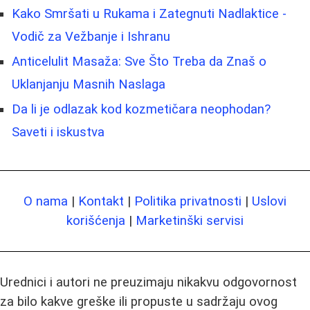
Kako Smršati u Rukama i Zategnuti Nadlaktice -
Vodič za Vežbanje i Ishranu
Anticelulit Masaža: Sve Što Treba da Znaš o
Uklanjanju Masnih Naslaga
Da li je odlazak kod kozmetičara neophodan?
Saveti i iskustva
O nama
|
Kontakt
|
Politika privatnosti
|
Uslovi
korišćenja
|
Marketinški servisi
Urednici i autori ne preuzimaju nikakvu odgovornost
za bilo kakve greške ili propuste u sadržaju ovog