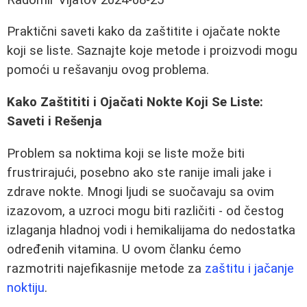
Praktični saveti kako da zaštitite i ojačate nokte
koji se liste. Saznajte koje metode i proizvodi mogu
pomoći u rešavanju ovog problema.
Kako Zaštititi i Ojačati Nokte Koji Se Liste:
Saveti i Rešenja
Problem sa noktima koji se liste može biti
frustrirajući, posebno ako ste ranije imali jake i
zdrave nokte. Mnogi ljudi se suočavaju sa ovim
izazovom, a uzroci mogu biti različiti - od čestog
izlaganja hladnoj vodi i hemikalijama do nedostatka
određenih vitamina. U ovom članku ćemo
razmotriti najefikasnije metode za
zaštitu i jačanje
noktiju
.