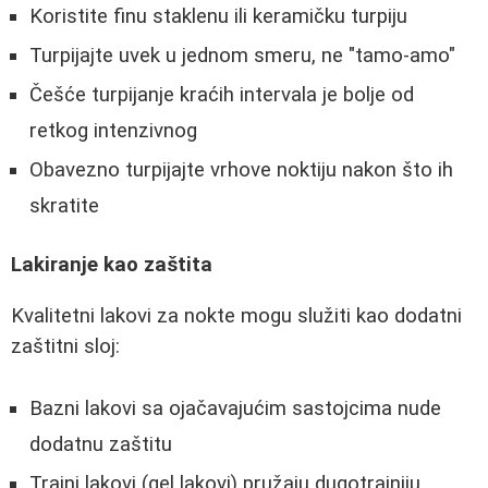
Koristite finu staklenu ili keramičku turpiju
Turpijajte uvek u jednom smeru, ne "tamo-amo"
Češće turpijanje kraćih intervala je bolje od
retkog intenzivnog
Obavezno turpijajte vrhove noktiju nakon što ih
skratite
Lakiranje kao zaštita
Kvalitetni lakovi za nokte mogu služiti kao dodatni
zaštitni sloj:
Bazni lakovi sa ojačavajućim sastojcima nude
dodatnu zaštitu
Trajni lakovi (gel lakovi) pružaju dugotrajniju