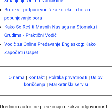
Smanjenje Obima Nadlaktice
Botoks - potpuni vodič za korekciju bora i
popunjavanje bora
Kako Se Rešiti Masnih Naslaga na Stomaku i
Grudima - Praktični Vodič
Vodič za Online Predavanje Engleskog: Kako
Započeti i Uspeti
O nama
|
Kontakt
|
Politika privatnosti
|
Uslovi
korišćenja
|
Marketinški servisi
Urednici i autori ne preuzimaju nikakvu odgovornost