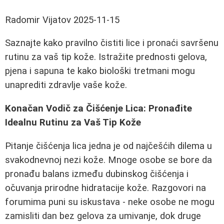
Radomir Vijatov
2025-11-15
Saznajte kako pravilno čistiti lice i pronaći savršenu
rutinu za vaš tip kože. Istražite prednosti gelova,
pjena i sapuna te kako biološki tretmani mogu
unaprediti zdravlje vaše kože.
Konačan Vodič za Čišćenje Lica: Pronađite
Idealnu Rutinu za Vaš Tip Kože
Pitanje čišćenja lica jedna je od najčešćih dilema u
svakodnevnoj nezi kože. Mnoge osobe se bore da
pronađu balans između dubinskog čišćenja i
očuvanja prirodne hidratacije kože. Razgovori na
forumima puni su iskustava - neke osobe ne mogu
zamisliti dan bez gelova za umivanje, dok druge