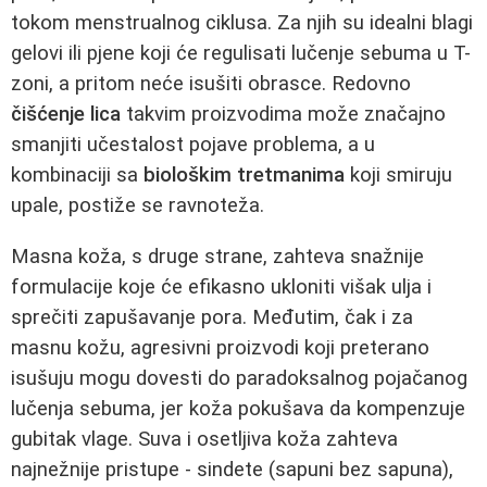
tokom menstrualnog ciklusa. Za njih su idealni blagi
gelovi ili pjene koji će regulisati lučenje sebuma u T-
zoni, a pritom neće isušiti obrasce. Redovno
čišćenje lica
takvim proizvodima može značajno
smanjiti učestalost pojave problema, a u
kombinaciji sa
biološkim tretmanima
koji smiruju
upale, postiže se ravnoteža.
Masna koža, s druge strane, zahteva snažnije
formulacije koje će efikasno ukloniti višak ulja i
sprečiti zapušavanje pora. Međutim, čak i za
masnu kožu, agresivni proizvodi koji preterano
isušuju mogu dovesti do paradoksalnog pojačanog
lučenja sebuma, jer koža pokušava da kompenzuje
gubitak vlage. Suva i osetljiva koža zahteva
najnežnije pristupe - sindete (sapuni bez sapuna),