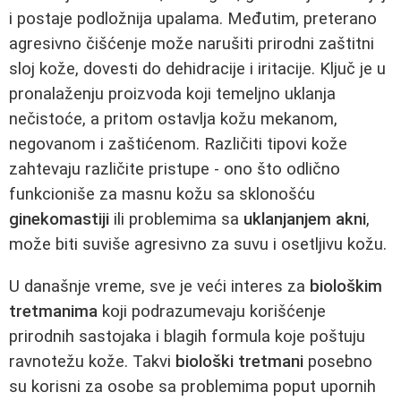
i postaje podložnija upalama. Međutim, preterano
agresivno čišćenje može narušiti prirodni zaštitni
sloj kože, dovesti do dehidracije i iritacije. Ključ je u
pronalaženju proizvoda koji temeljno uklanja
nečistoće, a pritom ostavlja kožu mekanom,
negovanom i zaštićenom. Različiti tipovi kože
zahtevaju različite pristupe - ono što odlično
funkcioniše za masnu kožu sa sklonošću
ginekomastiji
ili problemima sa
uklanjanjem akni
,
može biti suviše agresivno za suvu i osetljivu kožu.
U današnje vreme, sve je veći interes za
biološkim
tretmanima
koji podrazumevaju korišćenje
prirodnih sastojaka i blagih formula koje poštuju
ravnotežu kože. Takvi
biološki tretmani
posebno
su korisni za osobe sa problemima poput upornih