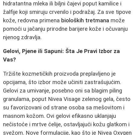
hidratantna mleka ili biljni čajevi poput kamilice i
žalfije koji smiruju crvenilo i podražaj. Za sve tipove
kože, redovna primena
bioloških tretmana
može
pomoći u jačanju prirodne barijere kože i očuvanju
njenog zdravlja.
Gelovi, Pjene ili Sapuni: Šta Je Pravi Izbor za
Vas?
Tržište kozmetičkih proizvoda preplavljeno je
opcijama, što izbor može učiniti zastrašujućim.
Gelovi za umivanje, posebno oni sa blagim piling
granulama, poput Nivea Visage zelenog gela, često
su favorizovani od strane osoba sa mešovitom i
masnom kožom. Ovi gelovi efikasno uklanjaju
nečistoće i mrtve ćelije, ostavljajući kožu glatkom i
svežom. Nove formulacije, kao što je Nivea Oxygen