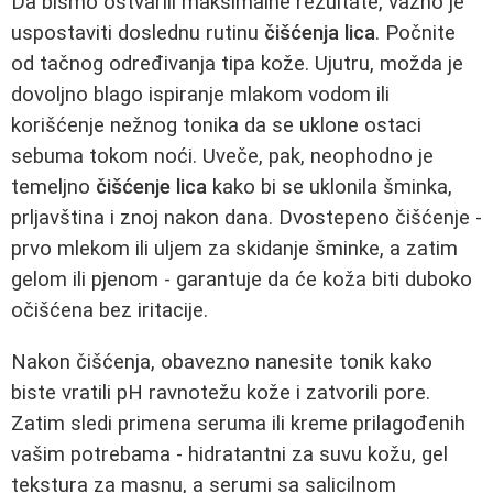
Da bismo ostvarili maksimalne rezultate, važno je
uspostaviti doslednu rutinu
čišćenja lica
. Počnite
od tačnog određivanja tipa kože. Ujutru, možda je
dovoljno blago ispiranje mlakom vodom ili
korišćenje nežnog tonika da se uklone ostaci
sebuma tokom noći. Uveče, pak, neophodno je
temeljno
čišćenje lica
kako bi se uklonila šminka,
prljavština i znoj nakon dana. Dvostepeno čišćenje -
prvo mlekom ili uljem za skidanje šminke, a zatim
gelom ili pjenom - garantuje da će koža biti duboko
očišćena bez iritacije.
Nakon čišćenja, obavezno nanesite tonik kako
biste vratili pH ravnotežu kože i zatvorili pore.
Zatim sledi primena seruma ili kreme prilagođenih
vašim potrebama - hidratantni za suvu kožu, gel
tekstura za masnu, a serumi sa salicilnom