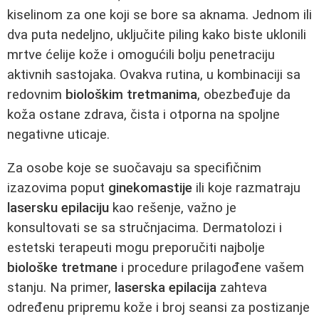
kiselinom za one koji se bore sa aknama. Jednom ili
dva puta nedeljno, uključite piling kako biste uklonili
mrtve ćelije kože i omogućili bolju penetraciju
aktivnih sastojaka. Ovakva rutina, u kombinaciji sa
redovnim
biološkim tretmanima
, obezbeđuje da
koža ostane zdrava, čista i otporna na spoljne
negativne uticaje.
Za osobe koje se suočavaju sa specifičnim
izazovima poput
ginekomastije
ili koje razmatraju
lasersku epilaciju
kao rešenje, važno je
konsultovati se sa stručnjacima. Dermatolozi i
estetski terapeuti mogu preporučiti najbolje
biološke tretmane
i procedure prilagođene vašem
stanju. Na primer,
laserska epilacija
zahteva
određenu pripremu kože i broj seansi za postizanje