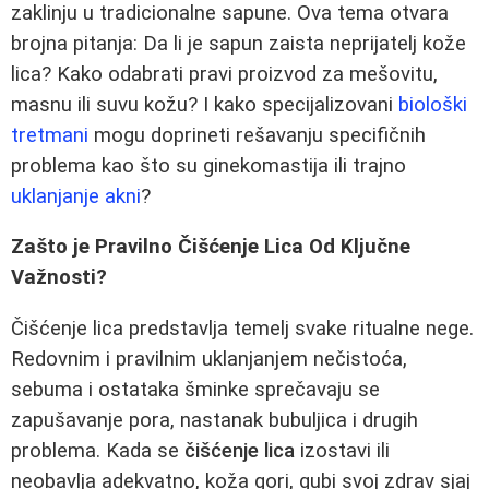
zaklinju u tradicionalne sapune. Ova tema otvara
brojna pitanja: Da li je sapun zaista neprijatelj kože
lica? Kako odabrati pravi proizvod za mešovitu,
masnu ili suvu kožu? I kako specijalizovani
biološki
tretmani
mogu doprineti rešavanju specifičnih
problema kao što su ginekomastija ili trajno
uklanjanje akni
?
Zašto je Pravilno Čišćenje Lica Od Ključne
Važnosti?
Čišćenje lica predstavlja temelj svake ritualne nege.
Redovnim i pravilnim uklanjanjem nečistoća,
sebuma i ostataka šminke sprečavaju se
zapušavanje pora, nastanak bubuljica i drugih
problema. Kada se
čišćenje lica
izostavi ili
neobavlja adekvatno, koža gori, gubi svoj zdrav sjaj