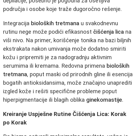
depilacije, posebno je pogodna za osetljiva
područja i osobe koje traže dugoročno rešenje.
Integracija
bioloških tretmana
u svakodnevnu
rutinu nege može podići efikasnost
čišćenja lica
na
viši nivo. Na primer, korišćenje tonika na bazi biljnih
ekstrakata nakon umivanja može dodatno smiriti
kožu i pripremiti je za nadogradnju aktivnim
serumima ili kremama. Redovna primena
bioloških
tretmana
, poput maski od prirodnih gline ili esencija
bogatih antioksidansima, može značajno unaprediti
izgled kože i rešiti specifične probleme poput
hiperpigmentacije ili blagih oblika
ginekomastije
.
Kreiranje Uspješne Rutine Čišćenja Lica: Korak
po Korak