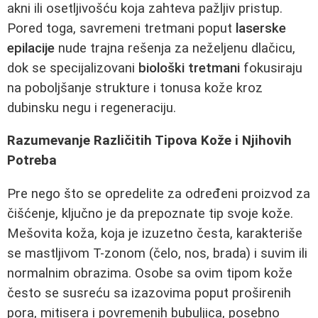
akni ili osetljivošću koja zahteva pažljiv pristup.
Pored toga, savremeni tretmani poput
laserske
epilacije
nude trajna rešenja za neželjenu dlačicu,
dok se specijalizovani
biološki tretmani
fokusiraju
na poboljšanje strukture i tonusa kože kroz
dubinsku negu i regeneraciju.
Razumevanje Različitih Tipova Kože i Njihovih
Potreba
Pre nego što se opredelite za određeni proizvod za
čišćenje, ključno je da prepoznate tip svoje kože.
Mešovita koža, koja je izuzetno česta, karakteriše
se mastljivom T-zonom (čelo, nos, brada) i suvim ili
normalnim obrazima. Osobe sa ovim tipom kože
često se susreću sa izazovima poput proširenih
pora, mitisera i povremenih bubuljica, posebno