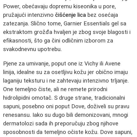
Power, obećavaju dopremu kiseonika u pore,
pružajući intenzivno
čišćenje lica
bez osećaja
zatezanja. Slično tome, Garnier Essentials gel sa
ekstraktom grožđa hvaljen je zbog svoje blagosti i
efikasnosti, što ga čini odličnim izborom za
svakodnevnu upotrebu.
Pjene za umivanje, poput one iz Vichy ili Avene
linija, idealne su za osetljivu kožu jer obično imaju
laganiju teksturu i ne zahtevaju intenzivno trljanje.
One temeljno čiste, ali ne remete prirodni
hidrolipidni omotač. S druge strane, tradicionalni
sapuni, posebno oni poput Dove, doživeli su pravu
renesansu. Iako su dugo bili demonizovani, mnogi
dermatolozi sada ih preporučuju zbog njihove
sposobnosti da temeljno očiste kožu. Dove sapuni,