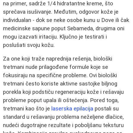
na primer, sadrže 1/4 hidratantne kreme, što
sprečava isušivanje. Međutim, odgovor kože je
individualan - dok se neke osobe kunu u Dove ili čak
medicinske sapune poput Sebameda, drugima oni
mogu izazvati iritaciju. Ključno je testirati i
poslušati svoju kožu.
Za one koji traže naprednija rešenja, biološki
tretmani nude prilagođene formule koje se
fokusiraju na specifične probleme. Ovi biološki
tretmani često koriste aktivne sastojke biljnog
porekla koji podstiču regeneraciju kože i rešavaju
probleme poput upala ili oštećenja. Pored toga,
tretmani kao što je
laserska epilacija
postali su
standard u rešavanju problema neželjene dlačice,
nudeći dugotrajne rezultate i poboljšanu teksturu