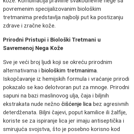
kože. Kombinacija pravilne svakodnevne nege sa
povremenim specijalizovanim biološkim
tretmanima predstavlja najbolji put ka postizanju
zdrave i zračne kože.
Prirodni Pristupi i Biološki Tretmani u
Savremenoj Nega Kože
Sve je veći broj ljudi koji se okreću prirodnim
alternativama i
biološkim tretmanima
.
Iskopčavanje iz hemijskih formula i vraćanje prirodi
pokazalo se kao delotvoran put za mnoge. Prirodni
sapuni na bazi maslinovog ulja, čaja i biljnih
ekstrakata nude nežno
čišćenje lica
bez agresivnih
deterdženata. Biljni čajevi, poput kamilice ili žalfije,
koriste se za ispiranje lica jer imaju antiseptička i
smirujuća svojstva, što je posebno korisno kod