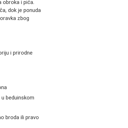
 obroka i pića.
ča, dok je ponuda
boravka zbog
iju i prirodne
ona
om u beduinskom
 broda ili pravo