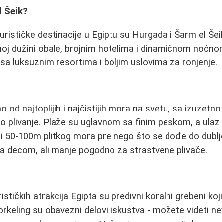
l Šeik?
urističke destinacije u Egiptu su Hurgada i Šarm el Šei
oj dužini obale, brojnim hotelima i dinamičnom noćno
i, sa luksuznim resortima i boljim uslovima za ronjenje.
o od najtoplijih i najčistijih mora na svetu, sa izuze
 plivanje. Plaže su uglavnom sa finim peskom, a ulaz 
 50-100m plitkog mora pre nego što se dođe do dublje
a decom, ali manje pogodno za strastvene plivače.
ističkih atrakcija Egipta su predivni koralni grebeni koj
norkeling su obavezni delovi iskustva - možete videti 