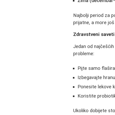
Zima (decembar-
Najbolji period za
prijatne, a more još
Zdravstveni saveti
Jedan od najčešćih 
probleme:
Pijte samo flašir
Izbegavajte hranu
Ponesite lekove ka
Koristite probiot
Ukoliko dobijete st