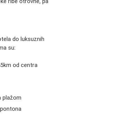
ke ribe otrovne, pa
otela do luksuznih
ma su:
 45km od centra
om plažom
 pontona