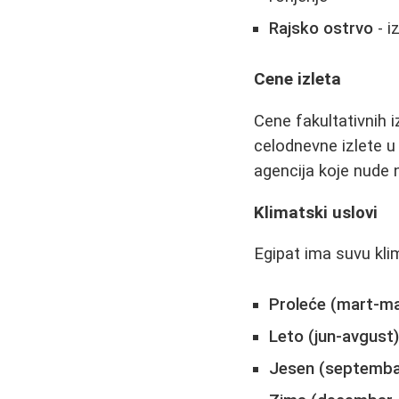
Rajsko ostrvo
- i
Cene izleta
Cene fakultativnih 
celodnevne izlete u 
agencija koje nude 
Klimatski uslovi
Egipat ima suvu kl
Proleće (mart-ma
Leto (jun-avgust
Jesen (septemb