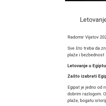
Letovanj
Radomir Vijatov
20
Sve što treba da zna
plaže i bezbednost
Letovanje u Egipt
Zašto izabrati Egi
Egipat je jedno od n
dobrim razlogom. Ov
plaže, bogatu istori