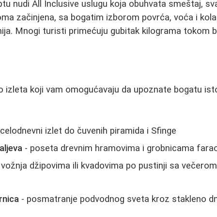
tu nudi All Inclusive uslugu koja obuhvata smeštaj, sva
ma začinjena, sa bogatim izborom povrća, voća i kola
ja. Mnogi turisti primećuju gubitak kilograma tokom 
 izleta koji vam omogućavaju da upoznate bogatu istor
 celodnevni izlet do čuvenih piramida i Sfinge
aljeva
- poseta drevnim hramovima i grobnicama fara
 vožnja džipovima ili kvadovima po pustinji sa večer
rnica
- posmatranje podvodnog sveta kroz stakleno dno