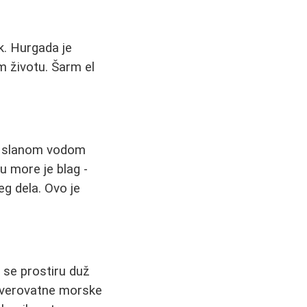
k. Hurgada je
m životu. Šarm el
tno slanom vodom
u more je blag -
g dela. Ovo je
i se prostiru duž
neverovatne morske