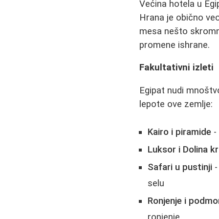
Većina hotela u Egip
Hrana je obično veo
mesa nešto skromni
promene ishrane.
Fakultativni izleti
Egipat nudi mnoštvo
lepote ove zemlje:
Kairo i piramide
-
Luksor i Dolina kr
Safari u pustinji
-
selu
Ronjenje i podmo
ronjenje