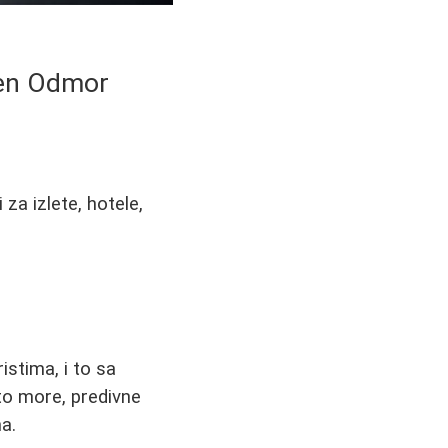
šen Odmor
za izlete, hotele,
istima, i to sa
to more, predivne
ma.