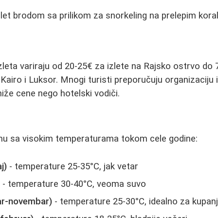
zlet brodom sa prilikom za snorkeling na prelepim kor
izleta variraju od 20-25€ za izlete na Rajsko ostrvo do
Kairo i Luksor. Mnogi turisti preporučuju organizaciju i
niže cene nego hotelski vodiči.
imu sa visokim temperaturama tokom cele godine:
j)
- temperature 25-35°C, jak vetar
)
- temperature 30-40°C, veoma suvo
ar-novembar)
- temperature 25-30°C, idealno za kupan