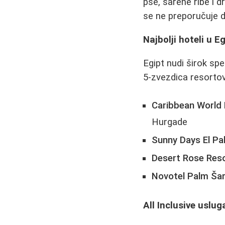
pse, šarene ribe i 
se ne preporučuje di
Najbolji hoteli u E
Egipt nudi širok sp
5-zvezdica resortov
Caribbean World
Hurgade
Sunny Days El Pa
Desert Rose Res
Novotel Palm Šar
All Inclusive uslug