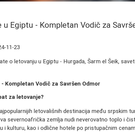
e u Egiptu - Kompletan Vodič za Savr
24-11-23
te o letovanju u Egiptu - Hurgada, Šarm el Šeik, saveti 
u - Kompletan Vodič za Savršen Odmor
pat za letovanje?
ajpopularnijih letovališnih destinacija među srpskim tur
a severnoafrička zemlja nudi neverovatno toplo i čis
ju i kulturu, kao i odlične hotele po pristupačnim cena