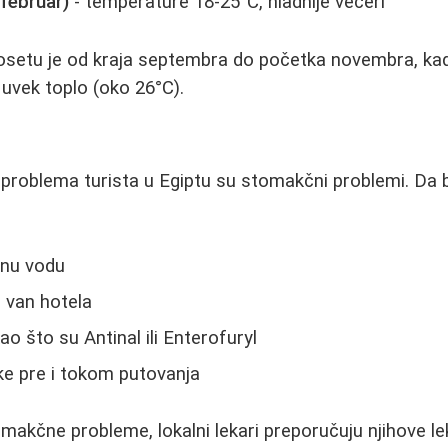
februar)
- temperature 18-25°C, hladnije večeri
 posetu je od kraja septembra do početka novembra, k
 uvek toplo (oko 26°C).
problema turista u Egiptu su stomakčni problemi. Da b
anu vodu
 van hotela
o što su Antinal ili Enterofuryl
ike pre i tokom putovanja
omakčne probleme, lokalni lekari preporučuju njihove le