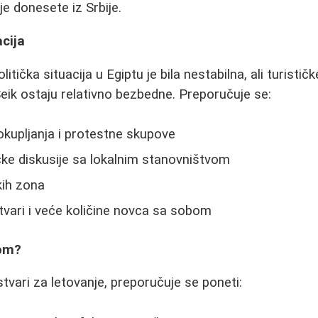
oje donesete iz Srbije.
cija
litička situacija u Egiptu je bila nestabilna, ali turisti
eik ostaju relativno bezbedne. Preporučuje se:
 okupljanja i protestne skupove
tičke diskusije sa lokalnim stanovništvom
kih zona
tvari i veće količine novca sa sobom
bom?
tvari za letovanje, preporučuje se poneti: