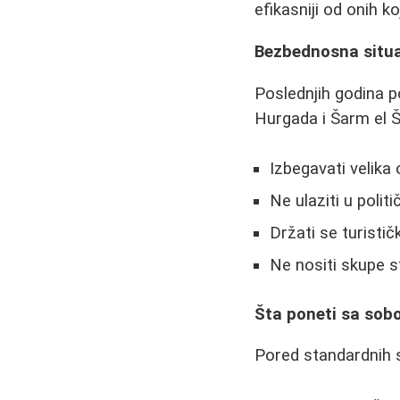
efikasniji od onih k
Bezbednosna situa
Poslednjih godina po
Hurgada i Šarm el Š
Izbegavati velika
Ne ulaziti u poli
Držati se turistič
Ne nositi skupe s
Šta poneti sa so
Pored standardnih s