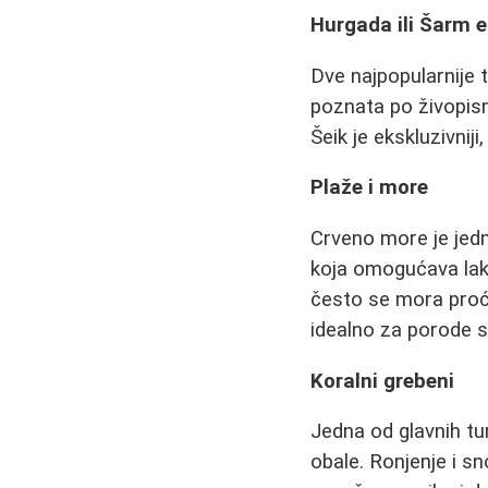
Hurgada ili Šarm e
Dve najpopularnije t
poznata po živopisn
Šeik je ekskluzivnij
Plaže i more
Crveno more je jedn
koja omogućava lako
često se mora proći
idealno za porode s
Koralni grebeni
Jedna od glavnih tur
obale. Ronjenje i s