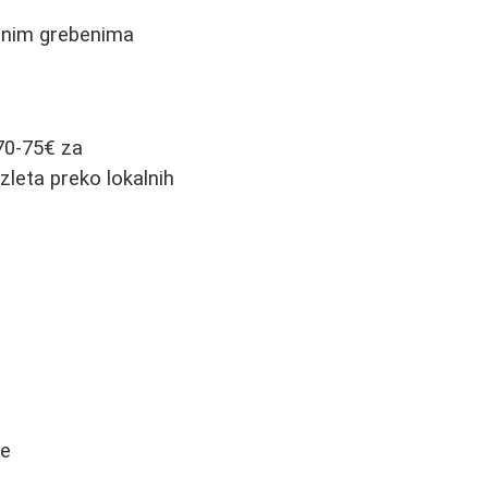
alnim grebenima
 70-75€ za
zleta preko lokalnih
je