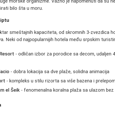
druge morske organizme. Važno je napomenuti da su ne
rati bilo šta u moru.
giptu
ektar smeštajnih kapaciteta, od skromnih 3-zvezdica h
a. Neki od najpopularnijih hotela među srpskim turisti
 Resort
- odličan izbor za porodice sa decom, udaljen
lacio
- dobra lokacija sa dve plaže, solidna animacija
ort
- kompleks u stilu rizorta sa više bazena i prelep
m el Šeik
- fenomenalna koralna plaža sa ulazom bez
a