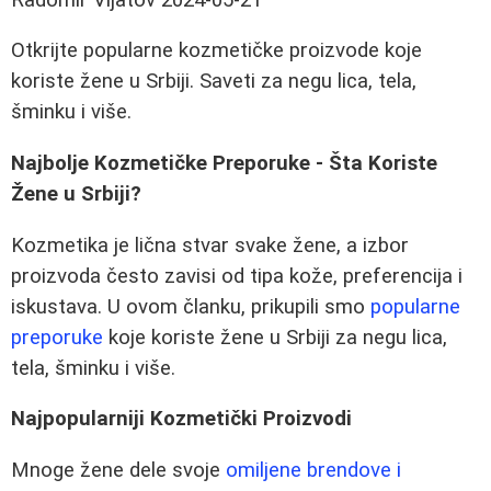
Otkrijte popularne kozmetičke proizvode koje
koriste žene u Srbiji. Saveti za negu lica, tela,
šminku i više.
Najbolje Kozmetičke Preporuke - Šta Koriste
Žene u Srbiji?
Kozmetika je lična stvar svake žene, a izbor
proizvoda često zavisi od tipa kože, preferencija i
iskustava. U ovom članku, prikupili smo
popularne
preporuke
koje koriste žene u Srbiji za negu lica,
tela, šminku i više.
Najpopularniji Kozmetički Proizvodi
Mnoge žene dele svoje
omiljene brendove i