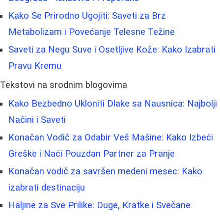
Kako Se Prirodno Ugojiti: Saveti za Brz
Metabolizam i Povećanje Telesne Težine
Saveti za Negu Suve i Osetljive Kože: Kako Izabrati
Pravu Kremu
Tekstovi na srodnim blogovima
Kako Bezbedno Ukloniti Dlake sa Nausnica: Najbolji
Načini i Saveti
Konačan Vodič za Odabir Veš Mašine: Kako Izbeći
Greške i Naći Pouzdan Partner za Pranje
Konačan vodič za savršen medeni mesec: Kako
izabrati destinaciju
Haljine za Sve Prilike: Duge, Kratke i Svečane