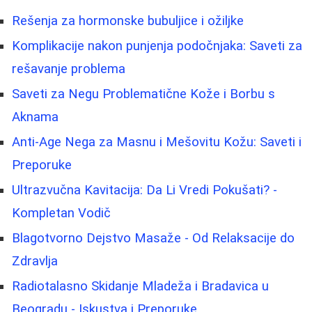
Rešenja za hormonske bubuljice i ožiljke
Komplikacije nakon punjenja podočnjaka: Saveti za
rešavanje problema
Saveti za Negu Problematične Kože i Borbu s
Aknama
Anti-Age Nega za Masnu i Mešovitu Kožu: Saveti i
Preporuke
Ultrazvučna Kavitacija: Da Li Vredi Pokušati? -
Kompletan Vodič
Blagotvorno Dejstvo Masaže - Od Relaksacije do
Zdravlja
Radiotalasno Skidanje Mladeža i Bradavica u
Beogradu - Iskustva i Preporuke