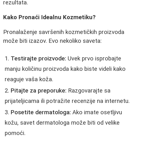
rezultata.
Kako Pronaći Idealnu Kozmetiku?
Pronalaženje savršenih kozmetičkih proizvoda
može biti izazov. Evo nekoliko saveta:
Testirajte proizvode:
Uvek prvo isprobajte
manju količinu proizvoda kako biste videli kako
reaguje vaša koža.
Pitajte za preporuke:
Razgovarajte sa
prijateljicama ili potražite recenzije na internetu.
Posetite dermatologa:
Ako imate osetljivu
kožu, savet dermatologa može biti od velike
pomoći.