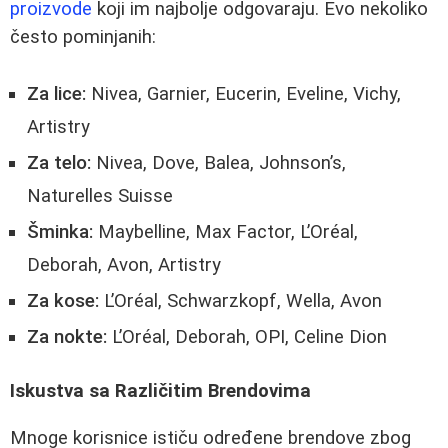
proizvode
koji im najbolje odgovaraju. Evo nekoliko
često pominjanih:
Za lice:
Nivea, Garnier, Eucerin, Eveline, Vichy,
Artistry
Za telo:
Nivea, Dove, Balea, Johnson’s,
Naturelles Suisse
Šminka:
Maybelline, Max Factor, L’Oréal,
Deborah, Avon, Artistry
Za kose:
L’Oréal, Schwarzkopf, Wella, Avon
Za nokte:
L’Oréal, Deborah, OPI, Celine Dion
Iskustva sa Različitim Brendovima
Mnoge korisnice ističu određene brendove zbog