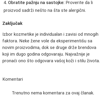
Obratite pažnju na sastojke:
Proverite da li
proizvod sadrži nešto na šta ste alergični.
Zaključak
Izbor kozmetike je individualan i zavisi od mnogih
faktora. Neke žene vole da eksperimentišu sa
novim proizvodima, dok se druge drže brendova
koji im dugo godina odgovaraju. Najvažnije je
pronaći ono što odgovara vašoj koži i stilu života.
Komentari
Trenutno nema komentara za ovaj članak.