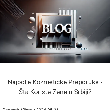
Najbolje Kozmetičke Preporuke -
Šta Koriste Žene u Srbiji?
Radomir Vijatov
2024-05-21