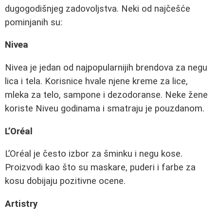
dugogodišnjeg zadovoljstva. Neki od najčešće
pominjanih su:
Nivea
Nivea je jedan od najpopularnijih brendova za negu
lica i tela. Korisnice hvale njene kreme za lice,
mleka za telo, sampone i dezodoranse. Neke žene
koriste Niveu godinama i smatraju je pouzdanom.
L’Oréal
L’Oréal je često izbor za šminku i negu kose.
Proizvodi kao što su maskare, puderi i farbe za
kosu dobijaju pozitivne ocene.
Artistry