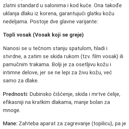
zlatni standard u salonima i kod kuće. Ona takođe
uklanja dlaku iz korena, garantujući glatku kožu
nedeljama. Postoje dve glavne varijante:
Topli vosak (Vosak koji se greje)
Nanosi se u tečnom stanju spatulom, hladi i
stvrdne, a zatim se skida rukom (tzv. film vosak) ili
pamučnim trakama. Bolji je za osetljivu kožu i
intimne delove, jer se ne lepi za živu kožu, već
samo za dlake.
Prednosti:
Dubinsko čišćenje, skida i mrtve ćelije,
efikasniji na kratkim dlakama, manje bolan za
mnoge.
Mane:
Zahteba aparat za zagrevanje (topilicu), pa je