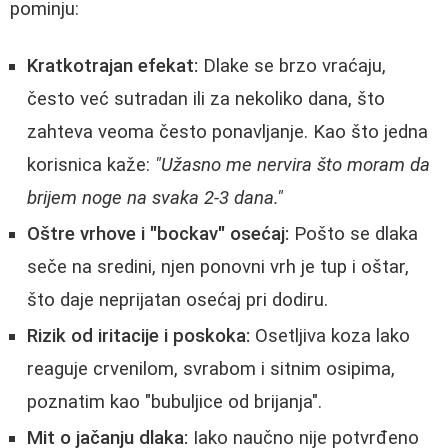
pominju:
Kratkotrajan efekat:
Dlake se brzo vraćaju,
često već sutradan ili za nekoliko dana, što
zahteva veoma često ponavljanje. Kao što jedna
korisnica kaže:
"Užasno me nervira što moram da
brijem noge na svaka 2-3 dana."
Oštre vrhove i "bockav" osećaj:
Pošto se dlaka
seče na sredini, njen ponovni vrh je tup i oštar,
što daje neprijatan osećaj pri dodiru.
Rizik od iritacije i poskoka:
Osetljiva koza lako
reaguje crvenilom, svrabom i sitnim osipima,
poznatim kao "bubuljice od brijanja".
Mit o jačanju dlaka:
Iako naučno nije potvrđeno