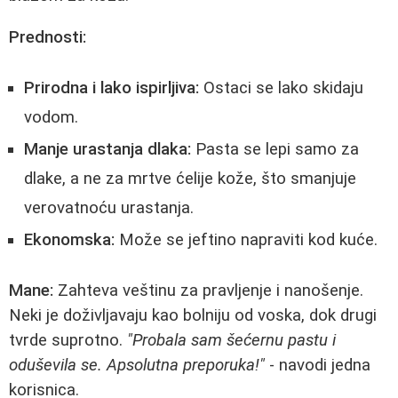
Prednosti:
Prirodna i lako ispirljiva:
Ostaci se lako skidaju
vodom.
Manje urastanja dlaka:
Pasta se lepi samo za
dlake, a ne za mrtve ćelije kože, što smanjuje
verovatnoću urastanja.
Ekonomska:
Može se jeftino napraviti kod kuće.
Mane:
Zahteva veštinu za pravljenje i nanošenje.
Neki je doživljavaju kao bolniju od voska, dok drugi
tvrde suprotno.
"Probala sam šećernu pastu i
oduševila se. Apsolutna preporuka!"
- navodi jedna
korisnica.