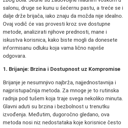
salonu, druge se kunu u šećernu pastu, a treće se i
dalje drže brijača, iako znaju da možda nije idealno.
Ovaj vodič će vas provesti kroz sve dostupne
metode, analizirati njihove prednosti, mane i
iskustva korisnica, kako biste mogli da donesete
informisanu odluku koja vama lično najviše
odgovara.
1. Brijanje: Brzina i Dostupnost uz Kompromise
Brijanje je nesumnjivo najbrža, najjednostavnija i
najpristupačnija metoda. Za mnoge je to rutinska
radnja pod tušem koja traje svega nekoliko minuta.
Glavni aduti su brzina i bezbolnost u trenutku
izvođenja. Međutim, dugoročno gledano, ova
metoda nosi niz nedostataka koje korisnice često