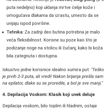
puta nedeljno) koji uklanja mrtve ćelije kože i
omogućava dlakama da izrastu, umesto da se
uvijaju ispod površine.
Tehnika:
Za zadnji deo butina potrebna je malo
veća fleksibilnost. Korisne su poze kao što je
podizanje noge na stolicu ili čučanj, kako bi koža
bila zategnuta i dostupna.
Iskustvo jedne korisnice idealno sumira put:
"Teško
je prvih 2-3 puta, ali vredi! Nakon brijanja prešla sam
na epilator, dlake su se proredile, a bol je sve manji."
4. Depilacija Voskom: Klasik koji uvek deluje
Depilacija voskom, bilo toplim ili hladnim, ostaje