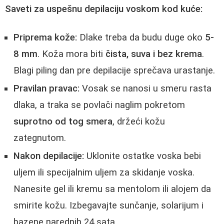
Saveti za uspešnu depilaciju voskom kod kuće:
Priprema kože:
Dlake treba da budu duge oko
5-
8 mm
. Koža mora biti
čista, suva i bez krema
.
Blagi piling dan pre depilacije sprečava urastanje.
Pravilan pravac:
Vosak se nanosi u smeru rasta
dlaka, a traka se povlači naglim pokretom
suprotno od tog smera
, držeći kožu
zategnutom.
Nakon depilacije:
Uklonite ostatke voska bebi
uljem ili specijalnim uljem za skidanje voska.
Nanesite gel ili kremu sa mentolom ili alojem da
smirite kožu. Izbegavajte sunčanje, solarijum i
bazene narednih 24 sata.