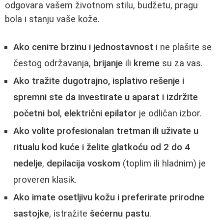
odgovara vašem životnom stilu, budžetu, pragu
bola i stanju vaše kože.
Ako ceniте brzinu i jednostavnost
i ne plašite se
čestog održavanja,
brijanje
ili
kreme
su za vas.
Ako tražite dugotrajno, isplativo rešenje i
spremni ste da investirate u aparat i izdržite
početni bol
,
električni epilator
je odličan izbor.
Ako volite profesionalan tretman ili uživate u
ritualu kod kuće i želite glatkoću od 2 do 4
nedelje
,
depilacija voskom
(toplim ili hladnim) je
proveren klasik.
Ako imate osetljivu kožu i preferirate prirodne
sastojke
, istražite
šećernu pastu
.