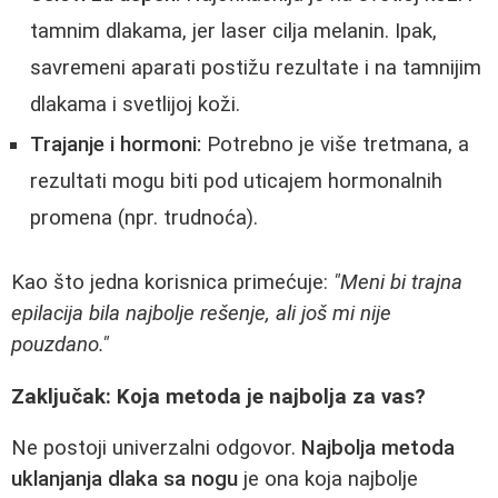
tamnim dlakama, jer laser cilja melanin. Ipak,
savremeni aparati postižu rezultate i na tamnijim
dlakama i svetlijoj koži.
Trajanje i hormoni:
Potrebno je više tretmana, a
rezultati mogu biti pod uticajem hormonalnih
promena (npr. trudnoća).
Kao što jedna korisnica primećuje:
"Meni bi trajna
epilacija bila najbolje rešenje, ali još mi nije
pouzdano."
Zaključak: Koja metoda je najbolja za vas?
Ne postoji univerzalni odgovor.
Najbolja metoda
uklanjanja dlaka sa nogu
je ona koja najbolje