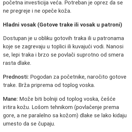
početna investicija veća. Potreban je oprez da se
ne pregreje i ne opeče koža.
Hladni vosak (Gotove trake ili vosak u patroni)
Dostupan je u obliku gotovih traka ili u patronama
koje se zagrevaju u toplici ili kuvajući vodi. Nanosi
se, lepi traka i brzo se povlači suprotno od smera
rasta dlake.
Prednosti:
Pogodan za početnike, naročito gotove
trake. Brža priprema od toplog voska.
Mane:
Može biti bolniji od toplog voska, češće
iritira kožu. Lošom tehnikom (povlačenje prema
gore, a ne paralelno sa kožom) dlake se lako kidaju
umesto da se čupaju.