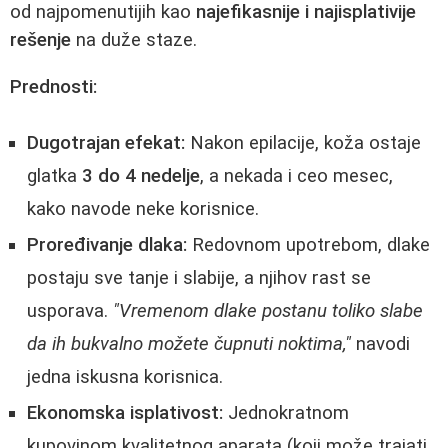
od najpomenutijih kao
najefikasnije i najisplativije
rešenje
na duže staze.
Prednosti:
Dugotrajan efekat:
Nakon epilacije, koža ostaje
glatka
3 do 4 nedelje
, a nekada i ceo mesec,
kako navode neke korisnice.
Proređivanje dlaka:
Redovnom upotrebom, dlake
postaju sve tanje i slabije, a njihov rast se
usporava.
"Vremenom dlake postanu toliko slabe
da ih bukvalno možete čupnuti noktima,"
navodi
jedna iskusna korisnica.
Ekonomska isplativost:
Jednokratnom
kupovinom kvalitetnog aparata (koji može trajati