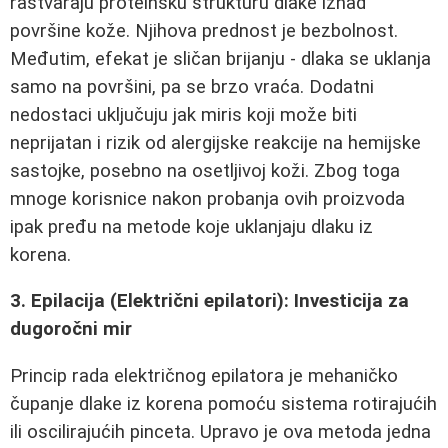
rastvaraju proteinsku strukturu dlake iznad
površine kože. Njihova prednost je bezbolnost.
Međutim, efekat je sličan brijanju - dlaka se uklanja
samo na površini, pa se brzo vraća. Dodatni
nedostaci uključuju jak miris koji može biti
neprijatan i rizik od alergijske reakcije na hemijske
sastojke, posebno na osetljivoj koži. Zbog toga
mnoge korisnice nakon probanja ovih proizvoda
ipak pređu na metode koje uklanjaju dlaku iz
korena.
3. Epilacija (Električni epilatori): Investicija za
dugoročni mir
Princip rada električnog epilatora je mehaničko
čupanje dlake iz korena pomoću sistema rotirajućih
ili oscilirajućih pinceta. Upravo je ova metoda jedna