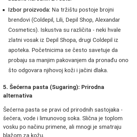
Izbor proizvoda:
Na tržištu postoje brojni
brendovi (Coldepil, Lili, Depil Shop, Alexandar
Cosmetics). Iskustva su različita - neki hvale
zlatni vosak iz Depil Shopa, drugi Coldepil iz
apoteka. Početnicima se često savetuje da
probaju sa manjim pakovanjem da pronađu ono
što odgovara njihovoj koži i jačini dlaka.
5. Šećerna pasta (Sugaring): Prirodna
alternativa
Šećerna pasta se pravi od prirodnih sastojaka -
šećera, vode i limunovog soka. Slična je toplom
vosku po načinu primene, ali mnogi je smatraju
blažom za kožu.