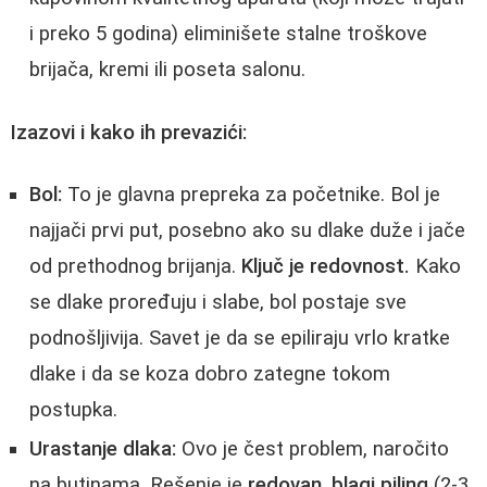
i preko 5 godina) eliminišete stalne troškove
brijača, kremi ili poseta salonu.
Izazovi i kako ih prevazići:
Bol:
To je glavna prepreka za početnike. Bol je
najjači prvi put, posebno ako su dlake duže i jače
od prethodnog brijanja.
Ključ je redovnost.
Kako
se dlake proređuju i slabe, bol postaje sve
podnošljivija. Savet je da se epiliraju vrlo kratke
dlake i da se koza dobro zategne tokom
postupka.
Urastanje dlaka:
Ovo je čest problem, naročito
na butinama. Rešenje je
redovan, blagi piling
(2-3