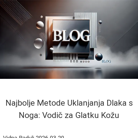
Najbolje Metode Uklanjanja Dlaka s
Noga: Vodič za Glatku Kožu
Vidna Radulj
2026-03-20