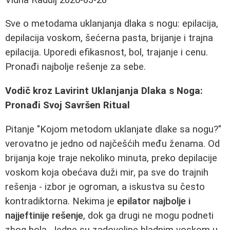
Sve o metodama uklanjanja dlaka s nogu: epilacija,
depilacija voskom, šećerna pasta, brijanje i trajna
epilacija. Uporedi efikasnost, bol, trajanje i cenu.
Pronađi najbolje rešenje za sebe.
Vodič kroz Lavirint Uklanjanja Dlaka s Noga:
Pronađi Svoj Savršen Ritual
Pitanje "Kojom metodom uklanjate dlake sa nogu?"
verovatno je jedno od najčešćih među ženama. Od
brijanja koje traje nekoliko minuta, preko depilacije
voskom koja obećava duži mir, pa sve do trajnih
rešenja - izbor je ogroman, a iskustva su često
kontradiktorna. Nekima je
epilator najbolje i
najjeftinije rešenje
, dok ga drugi ne mogu podneti
zbog bola. Jedne su zadovoljne hladnim voskom u