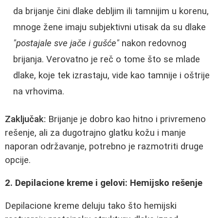
da brijanje čini dlake debljim ili tamnijim u korenu,
mnoge žene imaju subjektivni utisak da su dlake
"postajale sve jače i gušće"
nakon redovnog
brijanja. Verovatno je reč o tome što se mlade
dlake, koje tek izrastaju, vide kao tamnije i oštrije
na vrhovima.
Zaključak:
Brijanje je dobro kao hitno i privremeno
rešenje, ali za dugotrajno glatku kožu i manje
naporan održavanje, potrebno je razmotriti druge
opcije.
2. Depilacione kreme i gelovi: Hemijsko rešenje
Depilacione kreme deluju tako što hemijski