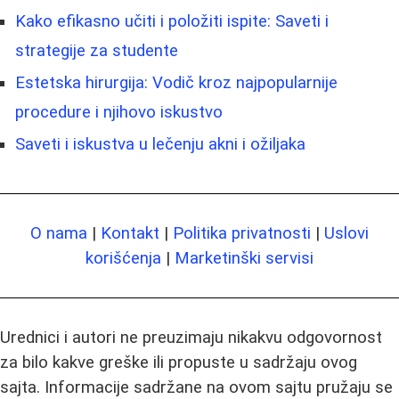
Kako efikasno učiti i položiti ispite: Saveti i
strategije za studente
Estetska hirurgija: Vodič kroz najpopularnije
procedure i njihovo iskustvo
Saveti i iskustva u lečenju akni i ožiljaka
O nama
|
Kontakt
|
Politika privatnosti
|
Uslovi
korišćenja
|
Marketinški servisi
Urednici i autori ne preuzimaju nikakvu odgovornost
za bilo kakve greške ili propuste u sadržaju ovog
sajta. Informacije sadržane na ovom sajtu pružaju se