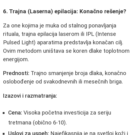
6. Trajna (Laserna) epilacija: Konačno rešenje?
Za one kojima je muka od stalnog ponavljanja
rituala, trajna epilacija laserom ili IPL (Intense
Pulsed Light) aparatima predstavlja konačan cilj.
Ovim metodom uništava se koren dlake toplotnom
energijom.
Prednosti:
Trajno smanjenje broja dlaka, konačno
oslobođenje od svakodnevnih ili mesečnih briga.
Izazovi i razmatranja:
Cena:
Visoka početna investicija za seriju
tretmana (obično 6-10).
Uslovi za uspeh:
Najefikasnija je na svetloj koži i