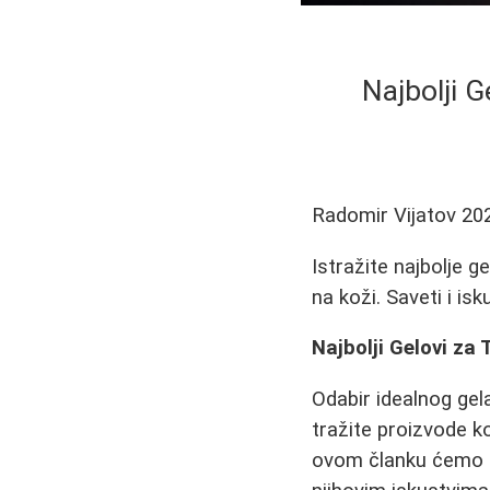
Najbolji G
Radomir Vijatov
20
Istražite najbolje g
na koži. Saveti i i
Najbolji Gelovi za
Odabir idealnog gel
tražite proizvode ko
ovom članku ćemo is