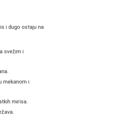
is i dugo ostaju na
a svežim i
ana.
žu mekanom i
atkih mirisa.
ežava.