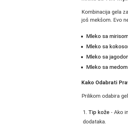
Kombinacija gela za 
još mekšom. Evo ne
Mleko sa mirisom
Mleko sa kokos
Mleko sa jagodo
Mleko sa medom
Kako Odabrati Pra
Prilikom odabira gel
Tip kože
- Ako im
dodataka.