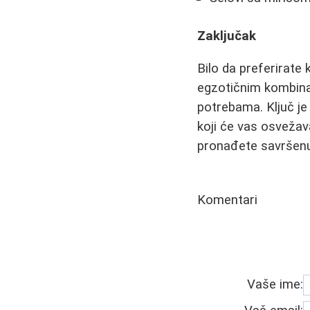
Zaključak
Bilo da preferirate 
egzotičnim kombinac
potrebama. Ključ je
koji će vas osvežav
pronađete savršenu
Komentari
Vaše ime: