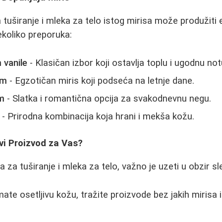
tuširanje i mleka za telo istog mirisa može produžiti e
koliko preporuka:
 vanile
- Klasičan izbor koji ostavlja toplu i ugodnu not
om
- Egzotičan miris koji podseća na letnje dane.
m
- Slatka i romantična opcija za svakodnevnu negu.
- Prirodna kombinacija koja hrani i mekša kožu.
vi Proizvod za Vas?
a za tuširanje i mleka za telo, važno je uzeti u obzir s
ate osetljivu kožu, tražite proizvode bez jakih mirisa 