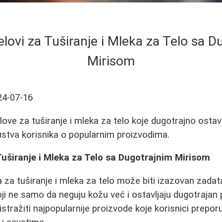
elovi za Tuširanje i Mleka za Telo sa 
Mirisom
24-07-16
elove za tuširanje i mleka za telo koje dugotrajno ostavl
skustva korisnika o popularnim proizvodima.
 Tuširanje i Mleka za Telo sa Dugotrajnim Mirisom
a za tuširanje i mleka za telo može biti izazovan zada
ji ne samo da neguju kožu već i ostavljaju dugotrajan p
tražiti najpopularnije proizvode koje korisnici prepor