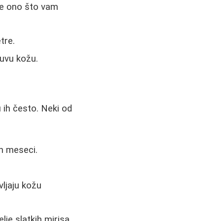
ite ono što vam
tre.
suvu kožu.
 ih često. Neki od
ih meseci.
vljaju kožu
lje slatkih mirisa.