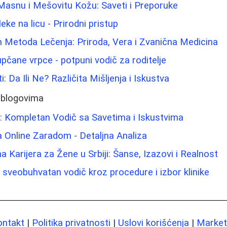
Masnu i Mešovitu Kožu: Saveti i Preporuke
leke na licu - Prirodni pristup
h Metoda Lečenja: Priroda, Vera i Zvanična Medicina
upčane vrpce - potpuni vodič za roditelje
i: Da Ili Ne? Različita Mišljenja i Iskustva
 blogovima
: Kompletan Vodič sa Savetima i Iskustvima
sa Online Zaradom - Detaljna Analiza
 Karijera za Žene u Srbiji: Šanse, Izazovi i Realnost
- sveobuhvatan vodič kroz procedure i izbor klinike
ontakt
|
Politika privatnosti
|
Uslovi korišćenja
|
Marketi