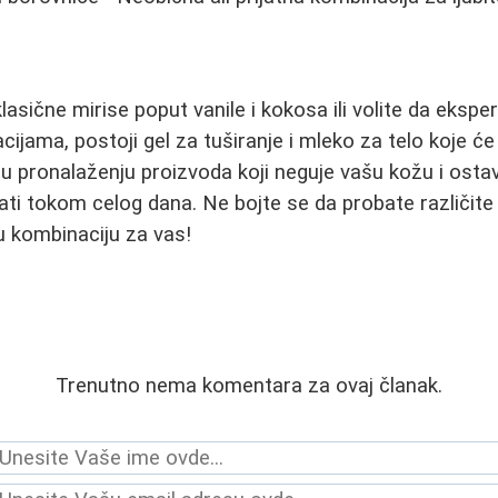
klasične mirise poput vanile i kokosa ili volite da eksp
ijama, postoji gel za tuširanje i mleko za telo koje ć
 u pronalaženju proizvoda koji neguje vašu kožu i ostav
ati tokom celog dana. Ne bojte se da probate različite
 kombinaciju za vas!
Trenutno nema komentara za ovaj članak.