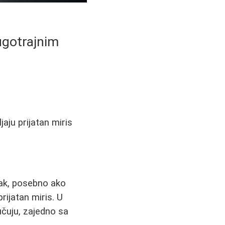
Dugotrajnim
jaju prijatan miris
tak, posebno ako
rijatan miris. U
učuju, zajedno sa