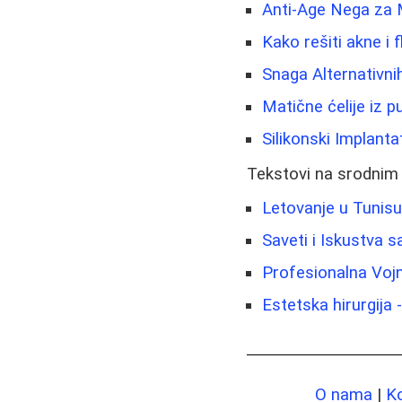
Anti-Age Nega za 
Kako rešiti akne i f
Snaga Alternativni
Matične ćelije iz p
Silikonski Implantat
Tekstovi na srodnim
Letovanje u Tunisu
Saveti i Iskustva 
Profesionalna Vojna
Estetska hirurgija 
O nama
|
K