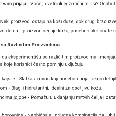
e vam prijaju
- Voćni, cvetni ili egzotični mirisi? Odabr
 Neki proizvodi ostaju na koži duže, dok drugi brzo izve
verite da li proizvod neguje kožu, posebno ako imate 
 sa Različitim Proizvodima
e da eksperimentišu sa različitim proizvodima i menjaju
a koje korisnici često pominju uključuju:
kajsije - Slatkasti miris koji posebno prija tokom letnj
om - Blagi i hidratantni, idealni za osetljivu kožu.
rncima jojobe - Pomažu u uklanjanju mrtvih ćelija i osta
borovnice - Neobična ali prijatna kombinacija za ljubite