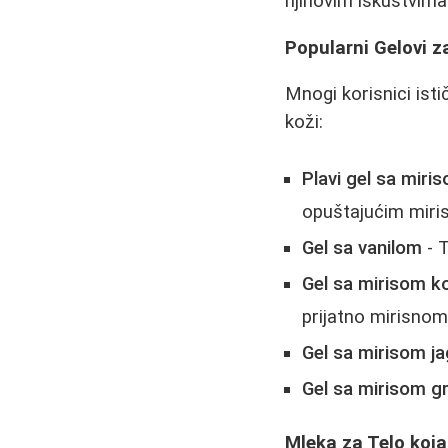
njihovim iskustvima
Popularni Gelovi z
Mnogi korisnici isti
koži:
Plavi gel sa mir
opuštajućim miri
Gel sa vanilom
- T
Gel sa mirisom ko
prijatno mirisnom
Gel sa mirisom j
Gel sa mirisom gr
Mleka za Telo koja