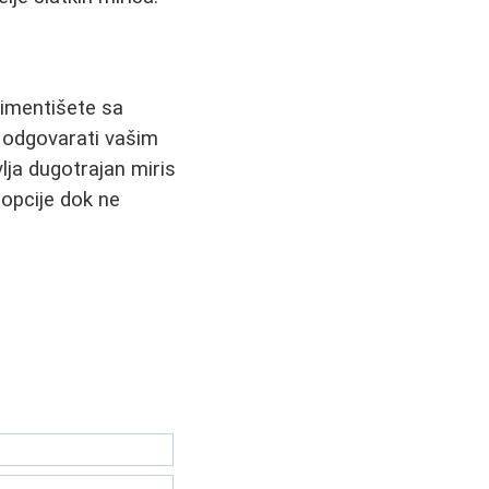
erimentišete sa
e odgovarati vašim
lja dugotrajan miris
 opcije dok ne