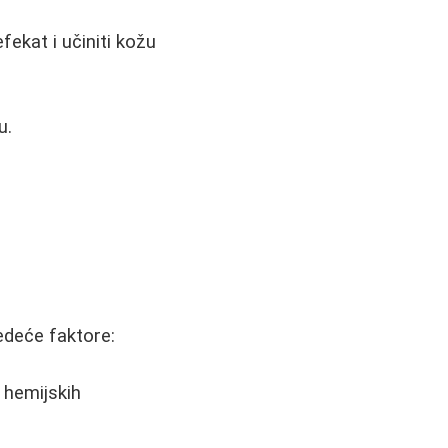
fekat i učiniti kožu
u.
ledeće faktore:
i hemijskih