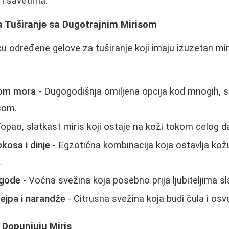
 i savetima.
a Tuširanje sa Dugotrajnim Mirisom
ču određene gelove za tuširanje koji imaju izuzetan mir
isom mora
- Dugogodišnja omiljena opcija kod mnogih, s
som.
opao, slatkast miris koji ostaje na koži tokom celog d
kosa i dinje
- Egzotična kombinacija koja ostavlja ko
.
agode
- Voćna svežina koja posebno prija ljubiteljima sl
ejpa i narandže
- Citrusna svežina koja budi čula i osv
 Dopunjuju Miris