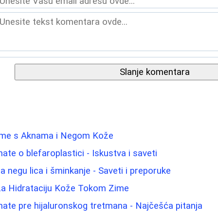
Slanje komentara
leme s Aknama i Negom Kože
ate o blefaroplastici - Iskustva i saveti
za negu lica i šminkanje - Saveti i preporuke
 za Hidrataciju Kože Tokom Zime
nate pre hijaluronskog tretmana - Najčešća pitanja