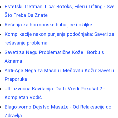
Estetski Tretmani Lica: Botoks, Fileri i Lifting - Sve
Što Treba Da Znate
Rešenja za hormonske bubuljice i ožiljke
Komplikacije nakon punjenja podočnjaka: Saveti za
rešavanje problema
Saveti za Negu Problematične Kože i Borbu s
Aknama
Anti-Age Nega za Masnu i Mešovitu Kožu: Saveti i
Preporuke
Ultrazvučna Kavitacija: Da Li Vredi Pokušati? -
Kompletan Vodič
Blagotvorno Dejstvo Masaže - Od Relaksacije do
Zdravlja