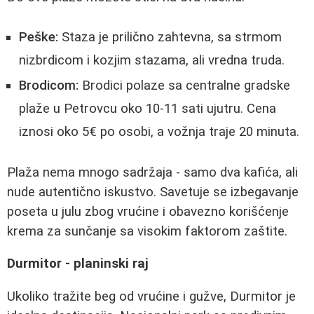
Peške:
Staza je prilično zahtevna, sa strmom
nizbrdicom i kozjim stazama, ali vredna truda.
Brodicom:
Brodici polaze sa centralne gradske
plaže u Petrovcu oko 10-11 sati ujutru. Cena
iznosi oko 5€ po osobi, a vožnja traje 20 minuta.
Plaža nema mnogo sadržaja - samo dva kafića, ali
nude autentično iskustvo. Savetuje se izbegavanje
poseta u julu zbog vrućine i obavezno korišćenje
krema za sunčanje sa visokim faktorom zaštite.
Durmitor - planinski raj
Ukoliko tražite beg od vrućine i gužve, Durmitor je