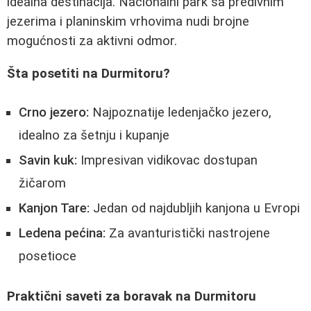
idealna destinacija. Nacionalni park sa predivnim
jezerima i planinskim vrhovima nudi brojne
mogućnosti za aktivni odmor.
Šta posetiti na Durmitoru?
Crno jezero:
Najpoznatije ledenjačko jezero,
idealno za šetnju i kupanje
Savin kuk:
Impresivan vidikovac dostupan
žičarom
Kanjon Tare:
Jedan od najdubljih kanjona u Evropi
Ledena pećina:
Za avanturistički nastrojene
posetioce
Praktični saveti za boravak na Durmitoru