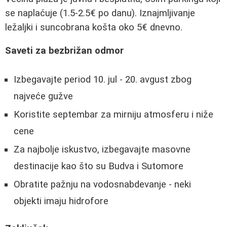
se naplaćuje (1.5-2.5€ po danu). Iznajmljivanje
ležaljki i suncobrana košta oko 5€ dnevno.
Saveti za bezbrižan odmor
Izbegavajte period 10. jul - 20. avgust zbog
najveće gužve
Koristite septembar za mirniju atmosferu i niže
cene
Za najbolje iskustvo, izbegavajte masovne
destinacije kao što su Budva i Sutomore
Obratite pažnju na vodosnabdevanje - neki
objekti imaju hidrofore