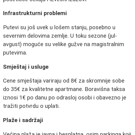
Infrastrukturni problemi
Putevi su još uvek u lošem stanju, posebno u
severnim delovima zemlje. U toku sezone (jul-
avgust) moguće su velike gužve na magistralnim
putevima.
Smještaj i usluge
Cene smještaja variraju od 8€ za skromnije sobe
do 35€ za kvalitetne apartmane. Boravišna taksa
iznosi 1€ po danu po odrasloj osobi i obavezno je
tražiti potvrdu o uplati.
Plaže i sadržaji
Većina plaža je javna i besplatna, osim parkinga koji