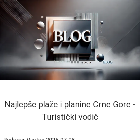
Najlepše plaže i planine Crne Gore -
Turistički vodič
Radomir Vijatov
2025-07-08