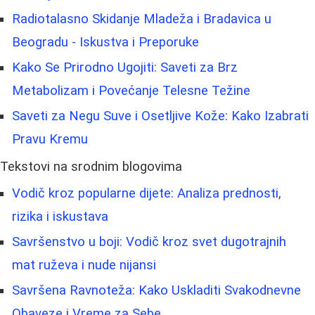
Radiotalasno Skidanje Mladeža i Bradavica u
Beogradu - Iskustva i Preporuke
Kako Se Prirodno Ugojiti: Saveti za Brz
Metabolizam i Povećanje Telesne Težine
Saveti za Negu Suve i Osetljive Kože: Kako Izabrati
Pravu Kremu
Tekstovi na srodnim blogovima
Vodič kroz popularne dijete: Analiza prednosti,
rizika i iskustava
Savršenstvo u boji: Vodič kroz svet dugotrajnih
mat ruževa i nude nijansi
Savršena Ravnoteža: Kako Uskladiti Svakodnevne
Obaveze i Vreme za Sebe