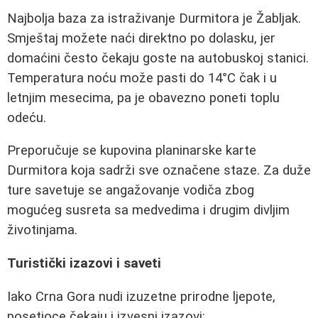
Najbolja baza za istraživanje Durmitora je Žabljak.
Smještaj možete naći direktno po dolasku, jer
domaćini često čekaju goste na autobuskoj stanici.
Temperatura noću može pasti do 14°C čak i u
letnjim mesecima, pa je obavezno poneti toplu
odeću.
Preporučuje se kupovina planinarske karte
Durmitora koja sadrži sve označene staze. Za duže
ture savetuje se angažovanje vodiča zbog
mogućeg susreta sa medvedima i drugim divljim
životinjama.
Turistički izazovi i saveti
Iako Crna Gora nudi izuzetne prirodne ljepote,
posetioce čekaju i izvesni izazovi: