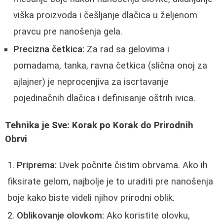
viška proizvoda i češljanje dlačica u željenom
pravcu pre nanošenja gela.
Precizna četkica:
Za rad sa gelovima i
pomadama, tanka, ravna četkica (slična onoj za
ajlajner) je neprocenjiva za iscrtavanje
pojedinačnih dlačica i definisanje oštrih ivica.
Tehnika je Sve: Korak po Korak do Prirodnih
Obrvi
Priprema:
Uvek počnite čistim obrvama. Ako ih
fiksirate gelom, najbolje je to uraditi pre nanošenja
boje kako biste videli njihov prirodni oblik.
Oblikovanje olovkom:
Ako koristite olovku,