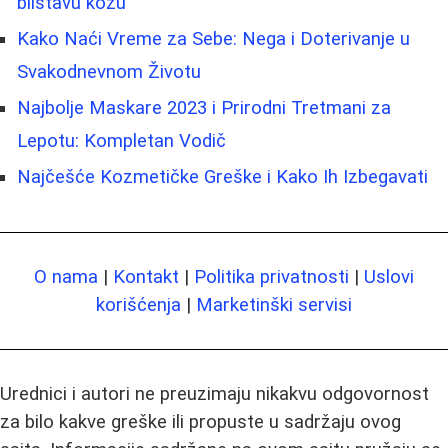
blistavu kožu
Kako Naći Vreme za Sebe: Nega i Doterivanje u
Svakodnevnom Životu
Najbolje Maskare 2023 i Prirodni Tretmani za
Lepotu: Kompletan Vodič
Najčešće Kozmetičke Greške i Kako Ih Izbegavati
O nama
|
Kontakt
|
Politika privatnosti
|
Uslovi
korišćenja
|
Marketinški servisi
Urednici i autori ne preuzimaju nikakvu odgovornost
za bilo kakve greške ili propuste u sadržaju ovog