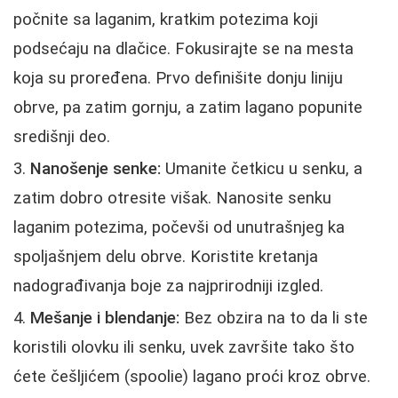
počnite sa laganim, kratkim potezima koji
podsećaju na dlačice. Fokusirajte se na mesta
koja su proređena. Prvo definišite donju liniju
obrve, pa zatim gornju, a zatim lagano popunite
središnji deo.
Nanošenje senke:
Umanite četkicu u senku, a
zatim dobro otresite višak. Nanosite senku
laganim potezima, počevši od unutrašnjeg ka
spoljašnjem delu obrve. Koristite kretanja
nadograđivanja boje za najprirodniji izgled.
Mešanje i blendanje:
Bez obzira na to da li ste
koristili olovku ili senku, uvek završite tako što
ćete češljićem (spoolie) lagano proći kroz obrve.