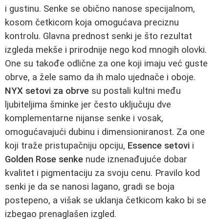
i gustinu. Senke se obično nanose specijalnom,
kosom četkicom koja omogućava preciznu
kontrolu. Glavna prednost senki je što rezultat
izgleda mekše i prirodnije nego kod mnogih olovki.
One su takođe odlične za one koji imaju već guste
obrve, a žele samo da ih malo ujednače i oboje.
NYX setovi za obrve
su postali kultni među
ljubiteljima šminke jer često uključuju dve
komplementarne nijanse senke i vosak,
omogućavajući dubinu i dimensioniranost. Za one
koji traže pristupačniju opciju,
Essence setovi
i
Golden Rose senke
nude iznenađujuće dobar
kvalitet i pigmentaciju za svoju cenu. Pravilo kod
senki je da se nanosi lagano, gradi se boja
postepeno, a višak se uklanja četkicom kako bi se
izbegao prenaglašen izgled.