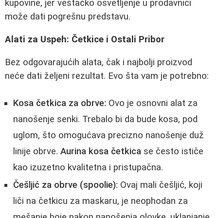
kupovine, jer veštačko osvetljenje u prodavnici
može dati pogrešnu predstavu.
Alati za Uspeh: Četkice i Ostali Pribor
Bez odgovarajućih alata, čak i najbolji proizvod
neće dati željeni rezultat. Evo šta vam je potrebno:
Kosa četkica za obrve:
Ovo je osnovni alat za
nanošenje senki. Trebalo bi da bude kosa, pod
uglom, što omogućava precizno nanošenje duž
linije obrve.
Aurina kosa četkica
se često ističe
kao izuzetno kvalitetna i pristupačna.
Češljić za obrve (spoolie):
Ovaj mali češljić, koji
liči na četkicu za maskaru, je neophodan za
mešanje boje nakon nanošenja olovke, uklanjanje