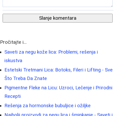
Slanje komentara
Pročitajte i...
Saveti za negu kože lica: Problemi, rešenja i
iskustva
Estetski Tretmani Lica: Botoks, Fileri i Lifting - Sve
Što Treba Da Znate
Pigmentne Fleke na Licu: Uzroci, Lečenje i Prirodni
Recepti
Rešenja za hormonske bubuljice i ožiljke
Najbolji proizvodi za negu lica i šminkanje - Saveti i