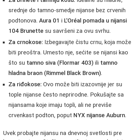
srednje do tamno-smedje nijanse bez crvenih
podtonova.
Aura 01
i
L'Oréal pomada u nijansi
104 Brunette
su savršeni za ovu svrhu.
Za crnokose:
Izbegavajte čistu crnu, koja može
biti preoštra. Umesto nje, sećite se nijansi kao
što su
tamno siva (Flormar 403)
ili
tamno
hladna braon (Rimmel Black Brown)
.
Za riđokose:
Ovo može biti izazovnije jer su
tople nijanse često neprirodne. Pokušajte sa
nijansama koje imaju topli, ali ne previše
crvenkast podton, poput
NYX nijanse Auburn
.
Uvek probajte nijansu na dnevnoj svetlosti pre