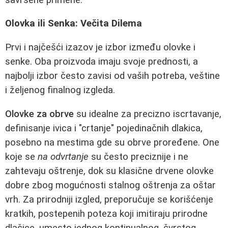
Olovka ili Senka: Večita Dilema
Prvi i najčešći izazov je izbor između olovke i
senke. Oba proizvoda imaju svoje prednosti, a
najbolji izbor često zavisi od vaših potreba, veštine
i željenog finalnog izgleda.
Olovke za obrve
su idealne za precizno iscrtavanje,
definisanje ivica i "crtanje" pojedinačnih dlakica,
posebno na mestima gde su obrve proređene. One
koje se
na odvrtanje
su često preciznije i ne
zahtevaju oštrenje, dok su klasične drvene olovke
dobre zbog mogućnosti stalnog oštrenja za oštar
vrh. Za prirodniji izgled, preporučuje se korišćenje
kratkih, postepenih poteza koji imitiraju prirodne
dlačice, umesto jednog kontinualnog, čvrstog