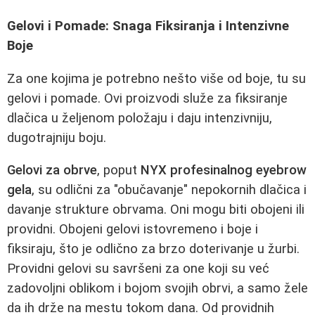
Gelovi i Pomade: Snaga Fiksiranja i Intenzivne
Boje
Za one kojima je potrebno nešto više od boje, tu su
gelovi i pomade. Ovi proizvodi služe za fiksiranje
dlačica u željenom položaju i daju intenzivniju,
dugotrajniju boju.
Gelovi za obrve
, poput
NYX profesinalnog eyebrow
gela
, su odlični za "obučavanje" nepokornih dlačica i
davanje strukture obrvama. Oni mogu biti obojeni ili
providni. Obojeni gelovi istovremeno i boje i
fiksiraju, što je odlično za brzo doterivanje u žurbi.
Providni gelovi su savršeni za one koji su već
zadovoljni oblikom i bojom svojih obrvi, a samo žele
da ih drže na mestu tokom dana. Od providnih