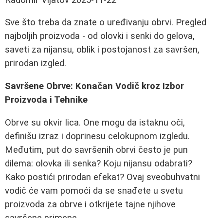
Sve što treba da znate o uređivanju obrvi. Pregled
najboljih proizvoda - od olovki i senki do gelova,
saveti za nijansu, oblik i postojanost za savršen,
prirodan izgled.
Savršene Obrve: Konačan Vodič kroz Izbor
Proizvoda i Tehnike
Obrve su okvir lica. One mogu da istaknu oči,
definišu izraz i doprinesu celokupnom izgledu.
Međutim, put do savršenih obrvi često je pun
dilema: olovka ili senka? Koju nijansu odabrati?
Kako postići prirodan efekat? Ovaj sveobuhvatni
vodič će vam pomoći da se snađete u svetu
proizvoda za obrve i otkrijete tajne njihove
savršene primene.