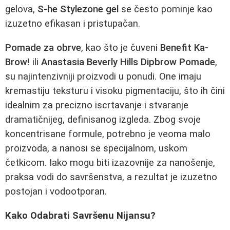
gelova,
S-he Stylezone gel
se često pominje kao
izuzetno efikasan i pristupačan.
Pomade za obrve
, kao što je čuveni
Benefit Ka-
Brow!
ili
Anastasia Beverly Hills Dipbrow Pomade
,
su najintenzivniji proizvodi u ponudi. One imaju
kremastiju teksturu i visoku pigmentaciju, što ih čini
idealnim za precizno iscrtavanje i stvaranje
dramatičnijeg, definisanog izgleda. Zbog svoje
koncentrisane formule, potrebno je veoma malo
proizvoda, a nanosi se specijalnom, uskom
četkicom. Iako mogu biti izazovnije za nanošenje,
praksa vodi do savršenstva, a rezultat je izuzetno
postojan i vodootporan.
Kako Odabrati Savršenu Nijansu?