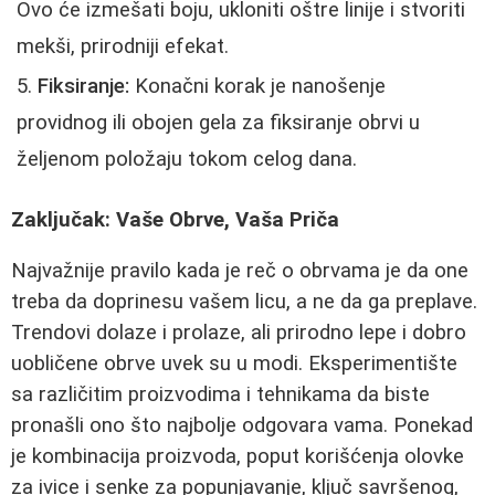
Ovo će izmešati boju, ukloniti oštre linije i stvoriti
mekši, prirodniji efekat.
Fiksiranje:
Konačni korak je nanošenje
providnog ili obojen gela za fiksiranje obrvi u
željenom položaju tokom celog dana.
Zaključak: Vaše Obrve, Vaša Priča
Najvažnije pravilo kada je reč o obrvama je da one
treba da doprinesu vašem licu, a ne da ga preplave.
Trendovi dolaze i prolaze, ali prirodno lepe i dobro
uobličene obrve uvek su u modi. Eksperimentište
sa različitim proizvodima i tehnikama da biste
pronašli ono što najbolje odgovara vama. Ponekad
je kombinacija proizvoda, poput korišćenja olovke
za ivice i senke za popunjavanje, ključ savršenog,