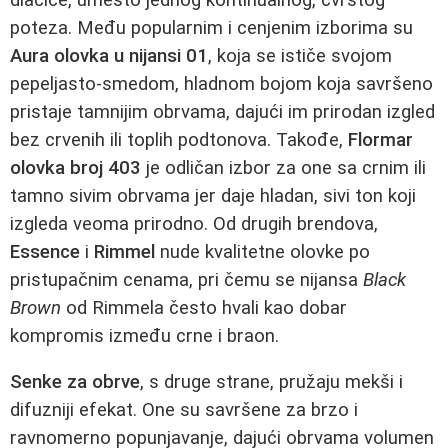
poteza. Među popularnim i cenjenim izborima su
Aura olovka u nijansi 01
, koja se ističe svojom
pepeljasto-smedom, hladnom bojom koja savršeno
pristaje tamnijim obrvama, dajući im prirodan izgled
bez crvenih ili toplih podtonova. Takođe,
Flormar
olovka broj 403
je odličan izbor za one sa crnim ili
tamno sivim obrvama jer daje hladan, sivi ton koji
izgleda veoma prirodno. Od drugih brendova,
Essence
i
Rimmel
nude kvalitetne olovke po
pristupačnim cenama, pri čemu se nijansa
Black
Brown
od Rimmela često hvali kao dobar
kompromis između crne i braon.
Senke za obrve
, s druge strane, pružaju mekši i
difuzniji efekat. One su savršene za brzo i
ravnomerno popunjavanje, dajući obrvama volumen