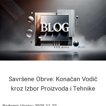
Savršene Obrve: Konačan Vodič
kroz Izbor Proizvoda i Tehnike
Radomir Vijatov
2025-11-22