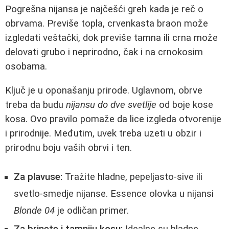
Pogrešna nijansa je najčešći greh kada je reč o
obrvama. Previše topla, crvenkasta braon može
izgledati veštački, dok previše tamna ili crna može
delovati grubo i neprirodno, čak i na crnokosim
osobama.
Ključ je u oponašanju prirode. Uglavnom, obrve
treba da budu
nijansu do dve svetlije
od boje kose
kosa. Ovo pravilo pomaže da lice izgleda otvorenije
i prirodnije. Međutim, uvek treba uzeti u obzir i
prirodnu boju vaših obrvi i ten.
Za plavuse:
Tražite hladne, pepeljasto-sive ili
svetlo-smedje nijanse. Essence olovka u nijansi
Blonde 04
je odličan primer.
Za brinete i tamniju kosu:
Idealne su hladne,