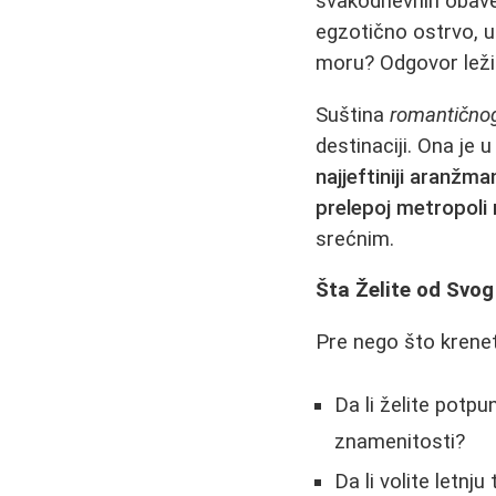
svakodnevnih obavez
egzotično ostrvo, u
moru? Odgovor leži 
Suština
romantično
destinaciji. Ona je 
najjeftiniji aranžm
prelepoj metropoli
srećnim.
Šta Želite od Svo
Pre nego što krenete
Da li želite potpu
znamenitosti?
Da li volite letnju