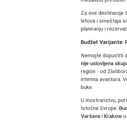
Za ove destinacije č
letova i smeštaja s
planiranju i rezerva
Budžet Varijante:
Nemojte dopustiti 
nije uslovljena sku
region - od Zlatibo
intimna avantura. V
buke.
U inostranstvu, pore
Istočne Evrope.
Bu
Varšava
i
Krakow
u 