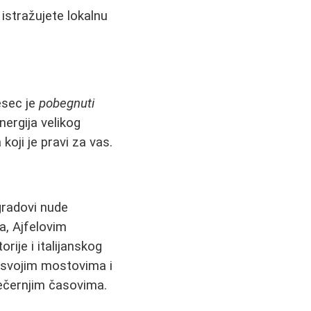
 istražujete lokalnu
esec je
pobegnuti
nergija velikog
oji je pravi za vas.
 gradovi nude
a, Ajfelovim
rije i italijanskog
svojim mostovima i
ečernjim časovima.