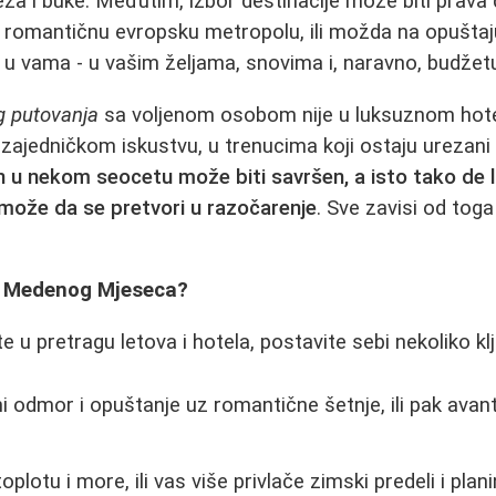
a i buke. Međutim, izbor destinacije može biti prava di
 romantičnu evropsku metropolu, ili možda na opuštaj
u vama - u vašim željama, snovima i, naravno, budžet
g putovanja
sa voljenom osobom nije u luksuznom hotelu
u zajedničkom iskustvu, u trenucima koji ostaju urezani
an u nekom seocetu može biti savršen, a isto tako de l
 može da se pretvori u razočarenje
. Sve zavisi od toga
g Medenog Mjeseca?
 u pretragu letova i hotela, postavite sebi nekoliko klj
ni odmor i opuštanje uz romantične šetnje, ili pak avant
 toplotu i more, ili vas više privlače zimski predeli i plan