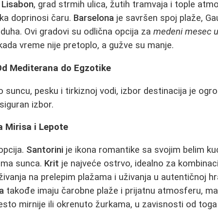
a
Lisabon
, grad strmih ulica, žutih tramvaja i tople atm
ka doprinosi čaru.
Barselona
je savršen spoj plaže, Gau
uha. Ovi gradovi su odlična opcija za
medeni mesec u 
 kada vreme nije pretoplo, a gužve su manje.
 Od Mediterana do Egzotike
o suncu, pesku i tirkiznoj vodi, izbor destinacija je o
siguran izbor.
 Mirisa i Lepote
opcija.
Santorini
je ikona romantike sa svojim belim ku
cima sunca.
Krit
je najveće ostrvo, idealno za kombinaci
uživanja na prelepim plažama i uživanja u autentičnoj hr
a
takođe imaju čarobne plaže i prijatnu atmosferu, mad
sto mirnije ili okrenuto žurkama, u zavisnosti od toga 