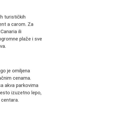
h turističkih
 rent a carom. Za
Canaria ili
ogromne plaže i sve
va.
ugo je omiljena
pačnim cenama.
sa akva parkovima
često izuzetno lepo,
 centara.