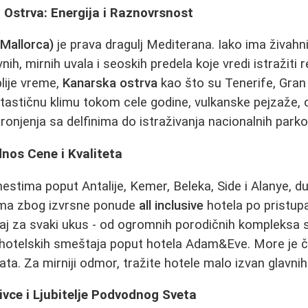
 Ostrva: Energija i Raznovrsnost
Mallorca)
je prava dragulj Mediterana. Iako ima živahni
vnih, mirnih uvala i seoskih predela koje vredi istražiti
plije vreme,
Kanarska ostrva
kao što su Tenerife, Gran 
tastičnu klimu tokom cele godine, vulkanske pejzaže, 
 ronjenja sa delfinima do istraživanja nacionalnih parko
nos Cene i Kvaliteta
mestima poput Antalije, Kemer, Beleka, Side i Alanye, d
ima zbog izvrsne ponude
all inclusive
hotela po pristu
j za svaki ukus - od ogromnih porodičnih kompleksa 
jn hotelskih smeštaja poput hotela Adam&Eve. More je 
ta. Za mirniji odmor, tražite hotele malo izvan glavnih
jivce i Ljubitelje Podvodnog Sveta