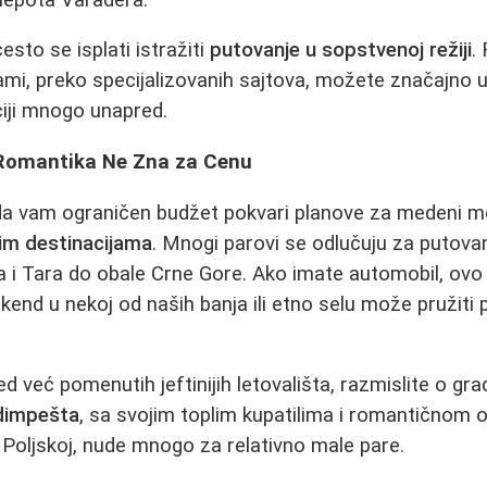
esto se isplati istražiti
putovanje u sopstvenoj režiji
.
ami, preko specijalizovanih sajtova, možete značajno uš
ciji mnogo unapred.
 Romantika Ne Zna za Cenu
da vam ograničen budžet pokvari planove za medeni 
pim destinacijama
. Mnogi parovi se odlučuju za putovanj
ra i Tara do obale Crne Gore. Ako imate automobil, ovo 
ikend u nekoj od naših banja ili etno selu može pružiti
d već pomenutih jeftinijih letovališta, razmislite o gr
dimpešta
, sa svojim toplim kupatilima i romantičnom o
Poljskoj, nude mnogo za relativno male pare.