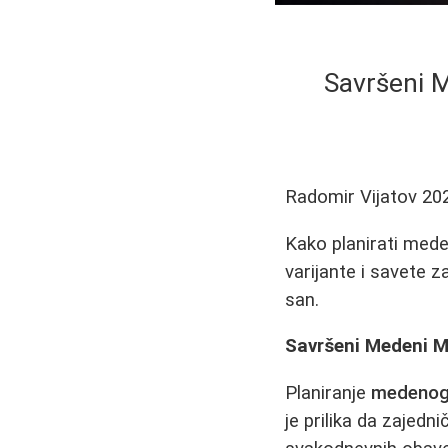
Savršeni M
Radomir Vijatov
20
Kako planirati mede
varijante i savete 
san.
Savršeni Medeni M
Planiranje
medenog
je prilika da zajed