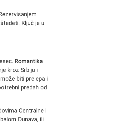
 Rezervisanjem
tedeti. Ključ je u
mesec.
Romantika
e kroz Srbiju i
može biti prelepa i
 potrebni predah od
adovima Centralne i
balom Dunava, ili