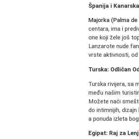
Španija i Kanarska
Majorka (Palma de 
centara, ima i predi
one koji žele još to
Lanzarote nude fan
vrste aktivnosti, od
Turska: Odličan Od
Turska rivijera, sa 
među našim turist
Možete naći smešta
do intimnijih, diza
a ponuda izleta boga
Egipat: Raj za Len