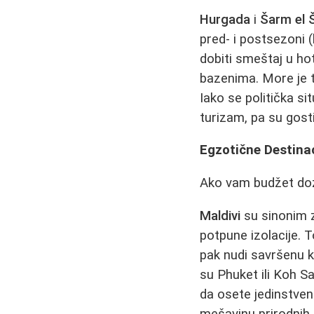
Hurgada
i
Šarm el 
pred- i postsezoni
dobiti smeštaj u ho
bazenima. More je to
Iako se politička s
turizam, pa su gost
Egzotične Destinac
Ako vam budžet doz
Maldivi
su sinonim za
potpune izolacije. 
pak nudi savršenu k
su Phuket ili Koh S
da osete jedinstven
mešavinu prirodnih 