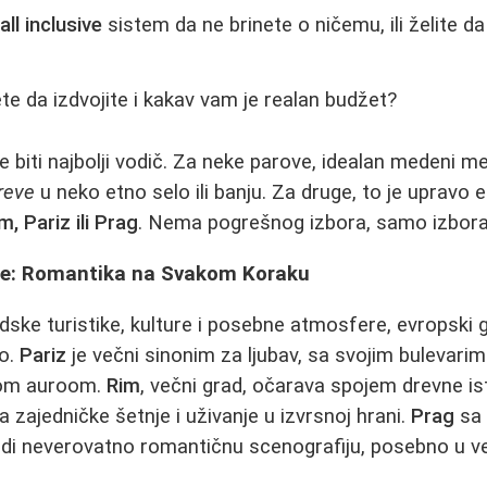
n
all inclusive
sistem da ne brinete o ničemu, ili želite da
e da izdvojite i kakav vam je realan budžet?
e biti najbolji vodič. Za neke parove, idealan medeni m
vreve
u neko etno selo ili banju. Za druge, to je upravo e
m, Pariz ili Prag
. Nema pogrešnog izbora, samo izbora k
le: Romantika na Svakom Koraku
radske turistike, kulture i posebne atmosfere, evropski
vo.
Pariz
je večni sinonim za ljubav, sa svojim bulevarim
kom auroom.
Rim
, večni grad, očarava spojem drevne isto
 zajedničke šetnje i uživanje u izvrsnoj hrani.
Prag
sa 
di neverovatno romantičnu scenografiju, posebno u v