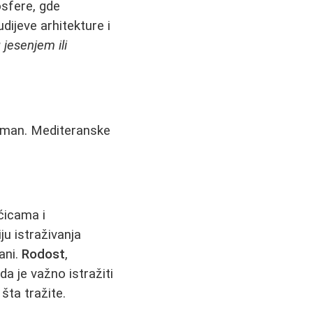
osfere, gde
dijeve arhitekture i
jesenjem ili
groman. Mediteranske
ćicama i
ju istraživanja
ani.
Rodost
,
a je važno istražiti
šta tražite.