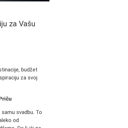
ju za Vašu
tinacije, budžet
piraciju za svoj
Priču
za samu svadbu. To
daleko od