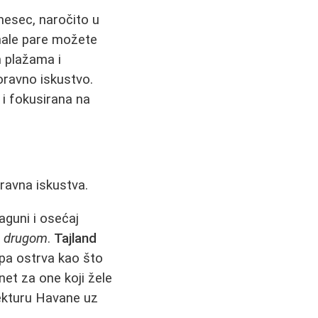
mesec, naročito u
male pare možete
 plažama i
ravno iskustvo.
 i fokusirana na
ravna iskustva.
laguni i osećaj
 u drugom
.
Tajland
epa ostrva kao što
et za one koji žele
tekturu Havane uz