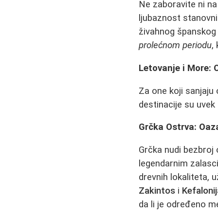
Ne zaboravite ni n
ljubaznost stanovni
živahnog španskog d
prolećnom periodu
,
Letovanje i More:
Za one koji sanjaju 
destinacije su uvek 
Grčka Ostrva: Oaza
Grčka nudi bezbroj 
legendarnim zalas
drevnih lokaliteta, 
Zakintos
i
Kefalonij
da li je određeno me