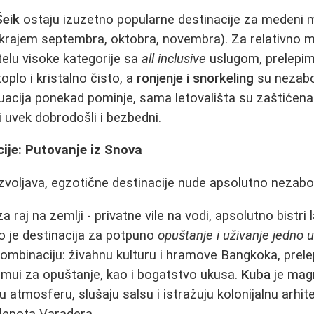
Šeik
ostaju izuzetno popularne destinacije za medeni 
 (krajem septembra, oktobra, novembra). Za relativno 
telu visoke kategorije sa
all inclusive
uslugom, prelepim
plo i kristalno čisto, a
ronjenje i snorkeling
su nezabo
ituacija ponekad pominje, sama letovališta su zaštićena
i uvek dobrodošli i bezbedni.
ije: Putovanje iz Snova
voljava, egzotične destinacije nude apsolutno nezabo
 raj na zemlji - privatne vile na vodi, apsolutno bistri 
To je destinacija za potpuno
opuštanje i uživanje jedno
ombinaciju: živahnu kulturu i hramove Bangkoka, prel
amui za opuštanje, kao i bogatstvo ukusa.
Kuba
je magn
u atmosferu, slušaju salsu i istražuju kolonijalnu arhi
lepota Varadera.