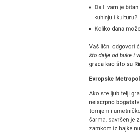
Da li vam je bita
kuhinju i kulturu?
Koliko dana možet
Vaš lični odgovori ć
što dalje od buke i 
grada kao što su
Ri
Evropske Metropo
Ako ste ljubitelji g
neiscrpno bogatst
tornjem i umetnič
šarma, savršen je za
zamkom iz bajke nu