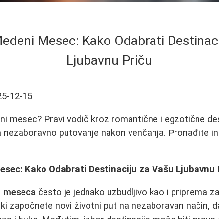
edeni Mesec: Kako Odabrati Destinaci
Ljubavnu Priču
25-12-15
ni mesec? Pravi vodič kroz romantične i egzotične des
za nezaboravno putovanje nakon venčanja. Pronađite ins
esec: Kako Odabrati Destinaciju za Vašu Ljubavnu 
 meseca
često je jednako uzbudljivo kao i priprema 
nički započnete novi životni put na nezaboravan način, 