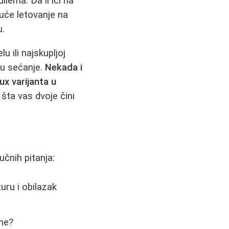
lema. Da li ići na
uće letovanje na
u.
 ili najskupljoj
 u sećanje.
Nekada i
ux varijanta u
 šta vas dvoje čini
učnih pitanja:
uru i obilazak
ine?