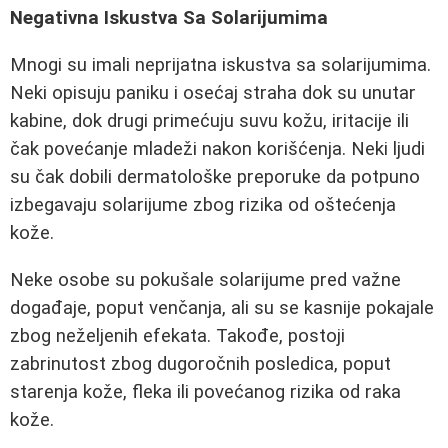
Negativna Iskustva Sa Solarijumima
Mnogi su imali neprijatna iskustva sa solarijumima.
Neki opisuju paniku i osećaj straha dok su unutar
kabine, dok drugi primećuju suvu kožu, iritacije ili
čak povećanje mladeži nakon korišćenja. Neki ljudi
su čak dobili dermatološke preporuke da potpuno
izbegavaju solarijume zbog rizika od oštećenja
kože.
Neke osobe su pokušale solarijume pred važne
događaje, poput venčanja, ali su se kasnije pokajale
zbog neželjenih efekata. Takođe, postoji
zabrinutost zbog dugoročnih posledica, poput
starenja kože, fleka ili povećanog rizika od raka
kože.