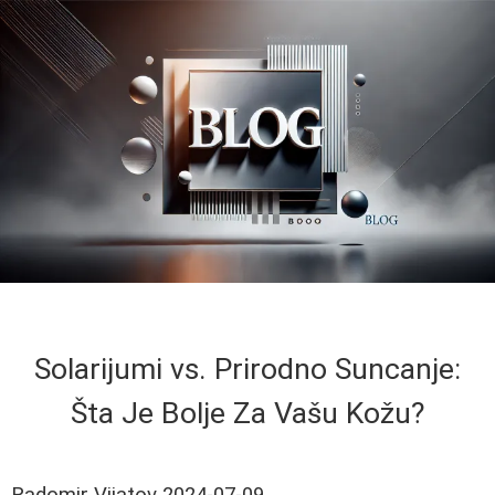
Solarijumi vs. Prirodno Suncanje:
Šta Je Bolje Za Vašu Kožu?
Radomir Vijatov
2024-07-09