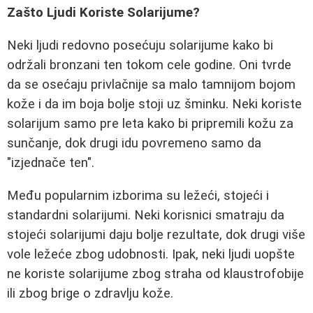
Zašto Ljudi Koriste Solarijume?
Neki ljudi redovno posećuju solarijume kako bi
održali bronzani ten tokom cele godine. Oni tvrde
da se osećaju privlačnije sa malo tamnijom bojom
kože i da im boja bolje stoji uz šminku. Neki koriste
solarijum samo pre leta kako bi pripremili kožu za
sunčanje, dok drugi idu povremeno samo da
"izjednače ten".
Među popularnim izborima su ležeći, stojeći i
standardni solarijumi. Neki korisnici smatraju da
stojeći solarijumi daju bolje rezultate, dok drugi više
vole ležeće zbog udobnosti. Ipak, neki ljudi uopšte
ne koriste solarijume zbog straha od klaustrofobije
ili zbog brige o zdravlju kože.