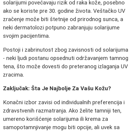
solarijumi povećavaju rizik od raka kože, posebno
ako se koriste pre 30. godine života. Veštačko UV
zračenje može biti štetnije od prirodnog sunca, a
neki dermatolozi potpuno zabranjuju solarijume
svojim pacijentima.
Postoji i zabrinutost zbog zavisnosti od solarijuma
- neki ljudi postanu opsednuti održavanjem tamnog
tena, što može dovesti do preteranog izlaganja UV
zracima.
Zaključak: Šta Je Najbolje Za Vašu Kožu?
Konačni izbor zavisi od individualnih preferencija i
zdravstvenih razmatranja. Ako želite tamniji ten,
umereno korišćenje solarijuma ili krema za
samopotamnjivanje mogu biti opcije, ali uvek sa