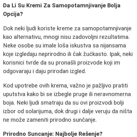
Da Li Su Kremi Za Samopotamnjivanje Bolja
Opcija?
Dok neki ljudi koriste kreme za samopotamnjivanje
kao alternativu, mnogi nisu zadovoljni rezultatima.
Neke osobe su imale loša iskustva sa nijansama
koje izgledaju neprirodno ili čak žućkasto. Ipak, neki
korisnici tvrde da su pronašli proizvode koji im
odgovaraju i daju prirodan izgled.
Kod upotrebe ovih krema, važno je pažljivo pratiti
uputstva kako bi se izbegle pruge ili neravnomerna
boja. Neki ljudi smatraju da su ovi proizvodi bolji
izbor od solarijuma, dok drugi i dalje veruju da ništa
ne može zameniti prirodno sunčanje.
Prirodno Suncanje: Najbolje Rešenje?