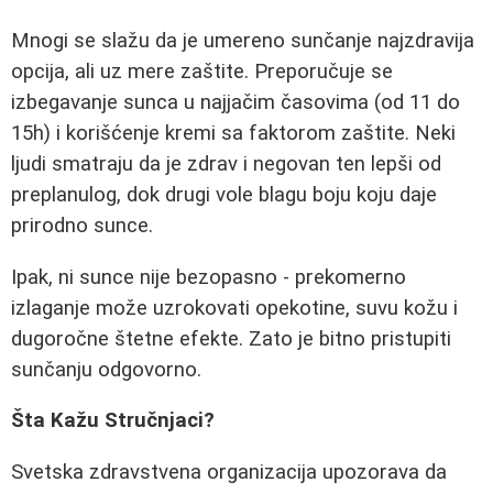
Mnogi se slažu da je umereno sunčanje najzdravija
opcija, ali uz mere zaštite. Preporučuje se
izbegavanje sunca u najjačim časovima (od 11 do
15h) i korišćenje kremi sa faktorom zaštite. Neki
ljudi smatraju da je zdrav i negovan ten lepši od
preplanulog, dok drugi vole blagu boju koju daje
prirodno sunce.
Ipak, ni sunce nije bezopasno - prekomerno
izlaganje može uzrokovati opekotine, suvu kožu i
dugoročne štetne efekte. Zato je bitno pristupiti
sunčanju odgovorno.
Šta Kažu Stručnjaci?
Svetska zdravstvena organizacija upozorava da